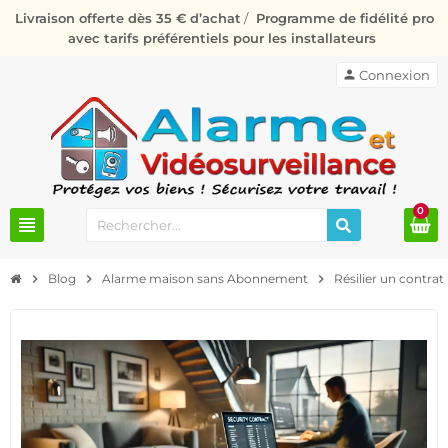
Livraison offerte dès 35 € d’achat
/
Programme de fidélité pro
avec tarifs préférentiels pour les installateurs
person
Connexion
0
view_headline
chevron_right
Blog
chevron_right
Alarme maison sans Abonnement
chevron_right
Résilier un contrat