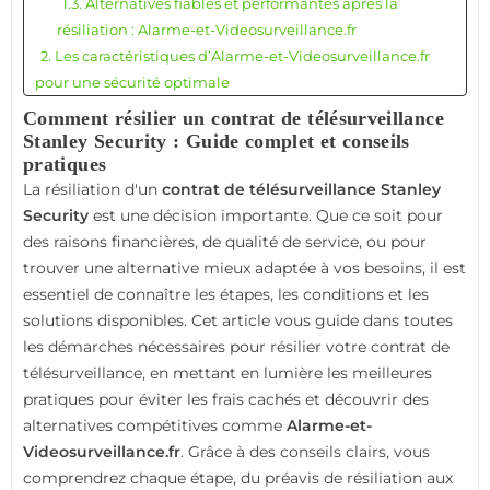
1.3. Alternatives fiables et performantes après la
résiliation : Alarme-et-Videosurveillance.fr
2. Les caractéristiques d’Alarme-et-Videosurveillance.fr
pour une sécurité optimale
2.1. FAQ sur la résiliation des contrats de
Comment résilier un contrat de télésurveillance
télésurveillance Stanley Security
Stanley Security : Guide complet et conseils
2.2. Conclusion : Résilier pour mieux sécuriser votre
pratiques
domicile ou entreprise
La résiliation d'un
contrat de télésurveillance Stanley
Security
est une décision importante. Que ce soit pour
des raisons financières, de qualité de service, ou pour
trouver une alternative mieux adaptée à vos besoins, il est
essentiel de connaître les étapes, les conditions et les
solutions disponibles. Cet article vous guide dans toutes
les démarches nécessaires pour résilier votre contrat de
télésurveillance, en mettant en lumière les meilleures
pratiques pour éviter les frais cachés et découvrir des
alternatives compétitives comme
Alarme-et-
Videosurveillance.fr
. Grâce à des conseils clairs, vous
comprendrez chaque étape, du préavis de résiliation aux