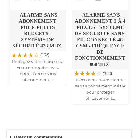
ALARME SANS
ALARME SANS
ABONNEMENT
ABONNEMENT 3 À 4
POUR PETITS
PIÈCES - SYSTÈME
BUDGETS -
DE SÉCURITÉ SANS-
SYSTÈME DE
FIL CONNECTÉ 4G
SÉCURITÉ 433 MHZ
GSM - FRÉQUENCE
DE
e
(162)
FONCTIONNEMENT
n
Protégez votre maison ou
868MHZ
votre entreprise avec
notre alarme sans
(163)
abonnement,...
Découvrez notre alarme
sans abonnement idéale
pour protéger
efficacement...
Laisser un commentaire