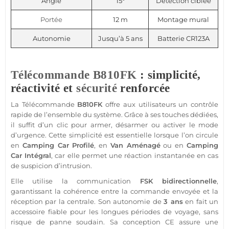
Angle
15°
Détection ciblée
Portée
12 m
Montage mural
Autonomie
Jusqu’à 5 ans
Batterie CR123A
Télécommande
B810FK
: simplicité,
réactivité et
sécurité
renforcée
La
Télécommande
B810FK
offre aux utilisateurs un contrôle
rapide de l’ensemble du
système
. Grâce à ses touches dédiées,
il suffit d’un clic pour armer, désarmer ou activer le mode
d’urgence. Cette simplicité est essentielle lorsque l’on circule
en
Camping Car Profilé
, en
Van Aménagé
ou en
Camping
Car Intégral
, car elle permet une réaction instantanée en cas
de suspicion d’intrusion.
Elle utilise la communication
FSK
bidirectionnelle
,
garantissant la cohérence entre la commande envoyée et la
réception par la
centrale
. Son autonomie de
3 ans
en fait un
accessoire
fiable
pour les longues périodes de voyage, sans
risque de
panne
soudain. Sa conception CE assure une