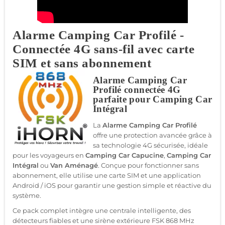
Alarme Camping Car Profilé -
Connectée 4G sans-fil avec carte
SIM et sans abonnement
Alarme Camping Car
Profilé connectée 4G
parfaite pour Camping Car
Intégral
La
Alarme Camping Car Profilé
offre une protection avancée grâce à
sa technologie 4G sécurisée, idéale
pour les voyageurs en
Camping Car Capucine
,
Camping Car
Intégral
ou
Van Aménagé
. Conçue pour fonctionner sans
abonnement, elle utilise une carte SIM et une application
Android / iOS pour garantir une gestion simple et réactive du
système.
Ce pack complet intègre une centrale intelligente, des
détecteurs fiables et une sirène extérieure FSK 868 MHz