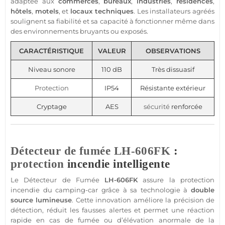
adaptée aux
commerces
,
bureaux
,
industries
,
résidences
,
hôtels
,
motels
, et
locaux techniques
. Les installateurs agréés
soulignent sa fiabilité et sa capacité à fonctionner même dans
des environnements bruyants ou exposés.
CARACTÉRISTIQUE
VALEUR
OBSERVATIONS
Niveau sonore
110 dB
Très dissuasif
Protection
IP54
Résistante extérieur
Cryptage
AES
sécurité
renforcée
Détecteur de fumée
LH-606FK
:
protection
incendie intelligente
Le
Détecteur de Fumée
LH-606FK
assure la
protection
incendie du
camping-car
grâce à sa technologie à
double
source lumineuse
. Cette innovation améliore la précision de
détection, réduit les fausses alertes et permet une réaction
rapide en cas de fumée ou d’élévation anormale de la