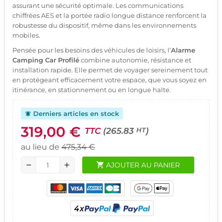
assurant une sécurité optimale. Les communications
chiffrées AES et la portée radio longue distance renforcent la
robustesse du dispositif, même dans les environnements
mobiles.
Pensée pour les besoins des véhicules de loisirs, l’
Alarme
Camping Car Profilé
combine autonomie, résistance et
installation rapide. Elle permet de voyager sereinement tout
en protégeant efficacement votre espace, que vous soyez en
itinérance, en stationnement ou en longue halte.
Derniers articles en stock
notifications_active
319,00 €
TTC
(265.83
)
HT
au lieu de
475,34 €
shopping_cart
AJOUTER AU PANIER
remove
add