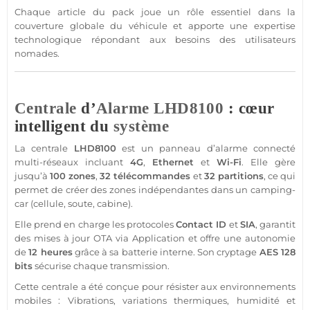
Chaque article du
pack
joue un rôle essentiel dans la
couverture globale du véhicule et apporte une expertise
technologique répondant aux besoins des utilisateurs
nomades.
Centrale
d’
Alarme
LHD8100
: cœur
intelligent du
système
La
centrale
LHD8100
est un panneau d’
alarme
connecté
multi-réseaux incluant
4G
,
Ethernet
et
Wi-Fi
. Elle gère
jusqu’à
100 zones
,
32 télécommandes
et
32 partitions
, ce qui
permet de créer des zones indépendantes dans un
camping-
car
(cellule, soute, cabine).
Elle prend en charge les protocoles
Contact
ID
et
SIA
, garantit
des mises à jour OTA via
Application
et offre une autonomie
de
12 heures
grâce à sa batterie interne. Son cryptage
AES 128
bits
sécurise chaque
transmission
.
Cette
centrale
a été conçue pour résister aux environnements
mobiles :
Vibrations
, variations thermiques, humidité et