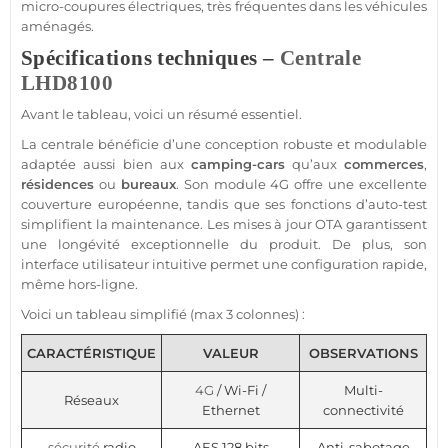
micro-coupures électriques, très fréquentes dans les véhicules
aménagés.
Spécifications techniques –
Centrale
LHD8100
Avant le tableau, voici un résumé essentiel.
La
centrale
bénéficie d’une conception robuste et modulable
adaptée aussi bien aux
camping-cars
qu’aux
commerces
,
résidences
ou
bureaux
. Son
module
4G
offre une excellente
couverture européenne, tandis que ses fonctions d’auto-test
simplifient la maintenance. Les mises à jour OTA garantissent
une longévité exceptionnelle du produit. De plus, son
interface utilisateur intuitive permet une configuration rapide,
même hors-ligne.
Voici un tableau simplifié (max 3 colonnes) :
CARACTÉRISTIQUE
VALEUR
OBSERVATIONS
4G
/ Wi-Fi /
Multi-
Réseaux
Ethernet
connectivité
sécurité
radio
AES 128 bits
Anti-sabotage