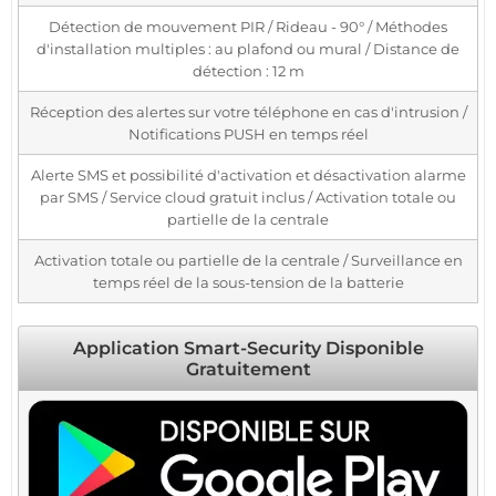
Détection de mouvement PIR / Rideau - 90° / Méthodes
d'installation multiples : au plafond ou mural / Distance de
détection : 12 m
Réception des alertes sur votre téléphone en cas d'intrusion /
Notifications PUSH en temps réel
Alerte SMS et possibilité d'activation et désactivation alarme
par SMS / Service cloud gratuit inclus / Activation totale ou
partielle de la centrale
Activation totale ou partielle de la centrale / Surveillance en
temps réel de la sous-tension de la batterie
Application Smart-Security Disponible
Gratuitement