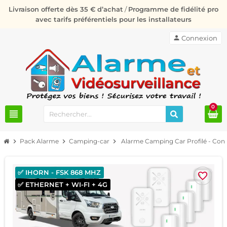
Livraison offerte dès 35 € d’achat
/
Programme de fidélité pro
avec tarifs préférentiels pour les installateurs
person
Connexion
0
view_headline
chevron_right
Pack Alarme
chevron_right
Camping-car
chevron_right
Alarme Camping Car Profilé - Conn
✅ IHORN - FSK 868 MHZ
favorite_border
✅ ETHERNET + WI-FI + 4G