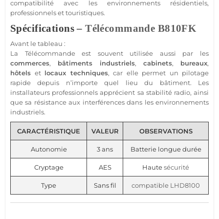
compatibilité avec les environnements résidentiels,
professionnels et touristiques.
Spécifications –
Télécommande
B810FK
Avant le tableau :
La
Télécommande
est souvent utilisée aussi par les
commerces
,
bâtiments industriels
,
cabinets
,
bureaux
,
hôtels
et
locaux techniques
, car elle permet un pilotage
rapide depuis n’importe quel lieu du bâtiment. Les
installateurs professionnels apprécient sa stabilité radio, ainsi
que sa résistance aux interférences dans les environnements
industriels.
CARACTÉRISTIQUE
VALEUR
OBSERVATIONS
Autonomie
3 ans
Batterie longue durée
Cryptage
AES
Haute
sécurité
Type
Sans fil
compatible
LHD8100