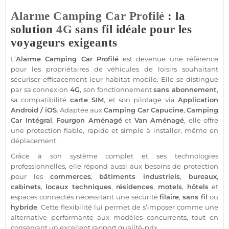
Alarme
Camping Car Profilé
: la
solution
4G
sans fil idéale pour les
voyageurs exigeants
L’
Alarme
Camping Car Profilé
est devenue une référence
pour les propriétaires de véhicules de loisirs souhaitant
sécuriser efficacement leur habitat mobile. Elle se distingue
par sa connexion
4G
, son fonctionnement
sans abonnement
,
sa compatibilité
carte SIM
, et son pilotage via
Application
Android
/
iOS
. Adaptée aux
Camping Car Capucine
,
Camping
Car Intégral
,
Fourgon Aménagé
et
Van Aménagé
, elle offre
une
protection
fiable
, rapide et simple à installer, même en
déplacement.
Grâce à son
système
complet et ses technologies
professionnelles, elle répond aussi aux besoins de
protection
pour les
commerces
,
bâtiments industriels
,
bureaux
,
cabinets
,
locaux techniques
,
résidences
,
motels
,
hôtels
et
espaces connectés nécessitant une
sécurité
filaire
,
sans fil
ou
hybride
. Cette flexibilité lui permet de s’imposer comme une
alternative performante aux modèles concurrents, tout en
conservant un excellent rapport qualité-prix.