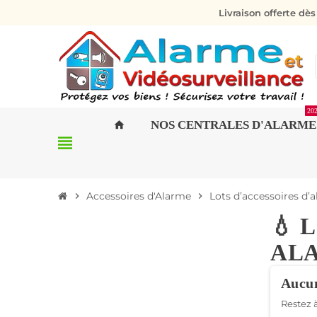
Livraison offerte dè
20
NOS CENTRALES D'ALARME
home
view_headline
Accessoires d'Alarme
Lots d’accessoires d’
chevron_right
chevron_right
💧 
AL
Aucun
Restez à