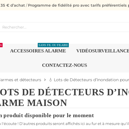
s 35 € d’achat
/
Programme de fidélité pro avec tarifs préférentiels p
26
SANS FIL OU FILAIRE
ACCESSOIRES ALARME
VIDÉOSURVEILLANC
CONTACTEZ-NOUS
alarmes et détecteurs
💧 Lots de Détecteurs d’Inondation pou
chevron_right
LOTS DE DÉTECTEURS D’
ARME MAISON
 produit disponible pour le moment
 l'écoute ! D'autres produits seront affichés ici au fur et à mesure qu'i