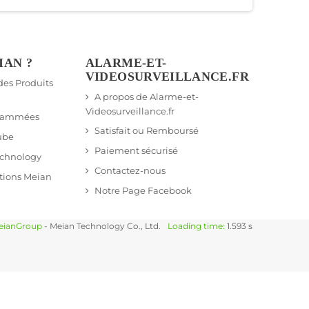
IAN ?
ALARME-ET-
VIDEOSURVEILLANCE.FR
 des Produits
A propos de Alarme-et-
Videosurveillance.fr
grammées
Satisfait ou Remboursé
ube
Paiement sécurisé
echnology
Contactez-nous
tions Meian
Notre Page Facebook
eianGroup
- Meian Technology Co., Ltd.
Loading time:
1.593 s