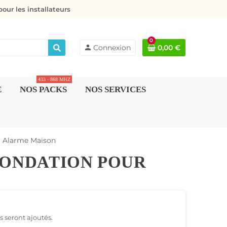
our les installateurs
0
person
Connexion
0,00 €
433 - 868 MHZ
E
NOS PACKS
NOS SERVICES
r Alarme Maison
INONDATION POUR
ls seront ajoutés.