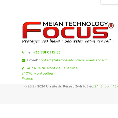
Tel:
+33 781 01 15 53
Email:
contact@alarme-et-videosurveillance.fr
463 Rue du Pont de Laverune
34070 Montpellier
France
© 2012 - 2024 Un site du Réseau 3wInfoElec:
24hShop.fr
/
3w