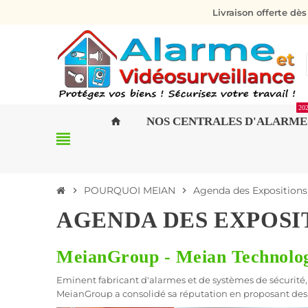
Livraison offerte dè
20
NOS CENTRALES D'ALARME
home
view_headline
POURQUOI MEIAN
Agenda des Expositions
chevron_right
chevron_right
AGENDA DES EXPOSI
MeianGroup - Meian Technolog
Eminent fabricant d'alarmes et de systèmes de sécurité,
MeianGroup a consolidé sa réputation en proposant des s