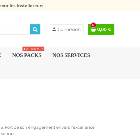
our les installateurs
0
person
Connexion
0,00 €
433 - 868 MHZ
E
NOS PACKS
NOS SERVICES
05. Fort de son engagement envers l'excellence,
rsonnes.