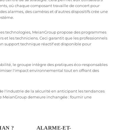
gents, où chaque composant travaille de concert pour
 des alarmes, des caméras et d'autres dispositifs crée une
système.
 des technologies, MeianGroup propose des programmes
s et les techniciens. Ceci garantit que les professionnels
un support technique réactif est disponible pour
ilité, le groupe intègre des pratiques éco-responsables
nimiser l'impact environnemental tout en offrant des
e l'industrie de la sécurité en anticipant les tendances
n de MeianGroup demeure inchangée : fournir une
IAN ?
ALARME-ET-