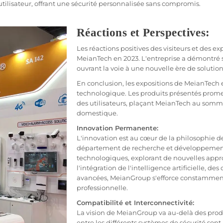
tilisateur, offrant une sécurité personnalisée sans compromis.
Réactions et Perspectives:
Les réactions positives des visiteurs et des ex
MeianTech en 2023. L'entreprise a démontré 
ouvrant la voie à une nouvelle ère de solutio
En conclusion, les expositions de MeianTech e
technologique. Les produits présentés promett
des utilisateurs, plaçant MeianTech au sommet
domestique.
Innovation Permanente:
L'innovation est au cœur de la philosophie d
département de recherche et développement
technologiques, explorant de nouvelles approc
l'intégration de l'intelligence artificielle, d
avancées, MeianGroup s'efforce constamment d
professionnelle.
Compatibilité et Interconnectivité:
La vision de MeianGroup va au-delà des produi
entre les différents systèmes de sécurité sont