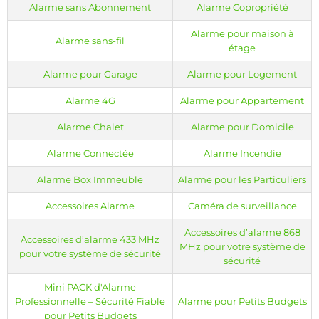
Alarme sans Abonnement
Alarme Copropriété
Alarme pour maison à
Alarme sans-fil
étage
Alarme pour Garage
Alarme pour Logement
Alarme 4G
Alarme pour Appartement
Alarme Chalet
Alarme pour Domicile
Alarme Connectée
Alarme Incendie
Alarme Box Immeuble
Alarme pour les Particuliers
Accessoires Alarme
Caméra de surveillance
Accessoires d’alarme 868
Accessoires d’alarme 433 MHz
Choisir Entre les Sirènes Intérieures et Extérieures pour une
MHz pour votre système de
Protection Maximale
pour votre système de sécurité
sécurité
Lorsqu'il s'agit de choisir entre des sirènes intérieures et
extérieures pour votre système de sécurité Meian, il est important
Mini PACK d'Alarme
de prendre en compte plusieurs facteurs.
Professionnelle – Sécurité Fiable
Alarme pour Petits Budgets
pour Petits Budgets