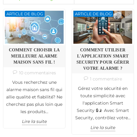
Les avertisseurs sonores d'intérieur sont
idéales
pour dissuader
les intrus une fois qu'ils sont entrés dans votre propriété, tandis
ARTICLE DE BLOG
ARTICLE DE BLOG
que les avertisseurs sonores extérieures sont plus visibles et
peuvent dissuader les intrus avant même qu'ils n'entrent dans
votre maison ou votre entreprise.
Les Avantages des Sirènes Intérieures
Les Avertisseurs sonores d'intérieur sont discrètes et efficaces,
COMMENT CHOISIR LA
COMMENT UTILISER
offrant une protection silencieuse mais efficace pour votre maison
MEILLEURE ALARME
L'APPLICATION SMART
ou votre entreprise.
MAISON SANS FIL !
SECURITY POUR GÉRER
Elles sont idéales pour dissuader les intrus une fois qu'ils sont
VOTRE ALARME ?
10 commentaires
entrés dans votre propriété, en émettant un signal sonore fort et
1 commentaire
percutant qui alerte les occupants et fait fuir les intrus.
Vous recherchez une
Gérez votre sécurité en
alarme maison sans fil qui
toute simplicité avec
allie qualité et fiabilité? Ne
l'application Smart
cherchez pas plus loin que
Security 🔒📡 Avec Smart
les produits...
Security, contrôlez votre...
Lire la suite
Lire la suite