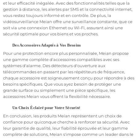
et leur efficacité inégalée. Avec des fonctionnalités telles que la
gestion à distance, les alertes par SMS et la connectivité internet,
vous restez toujours informé et en contrôle. De plus, la
vidéosurveillance Meian offre une surveillance constante, que ce
soit via une connexion Ethernet ou Wi-Fi, assurant ainsi une
sécurité optimale pour vos biens et vos proches.
Des Accessoires Adaptés à Vos Besoins
Les systèmes de sécurité Meian offrent une
protection inégalée
Pour une protection encore plus personnalisée, Meian propose
pour votre maison, votre entreprise ou tout autre type de
une gamme complète d'accessoires compatibles avec ses
propriété. Nos
centrales
Meian
préconfigurées
garantissent une
systèmes d'alarme. Des détecteurs d'ouverture aux
installation rapide et efficace
, vous permettant de
bénéficier
télécommandes en passant par les répétiteurs de fréquence,
rapidement
d'une protection fiable.
chaque accessoire est soigneusement conçu pour répondre à des
besoins spécifiques. Que vous ayez besoin de protéger une
Que vous ayez besoin de protéger votre maison, votre entreprise
grande surface ou simplement une pièce spécifique, les
ou tout autre type de propriété, les systèmes de sécurité Meian
accessoires Meian vous offrent la flexibilité nécessaire.
sont la solution idéale.
Un Choix Éclairé pour Votre Sécurité
Fiabilité et Simplicité d'Utilisation
En conclusion, les produits Meian représentent un choix de
La
fiabilité
et la
simplicité
d'utilisation sont des caractéristiques
confiance pour quiconque cherche à renforcer sa sécurité. Avec
essentielles des
systèmes de sécurité
Meian. Nos sirènes ou
leur garantie de qualité, leur fiabilité éprouvée et leur gamme
avertisseurs sonores sans fil sont conçues pour être
faciles à
complète de solutions, Meian s'impose comme un leader dans le