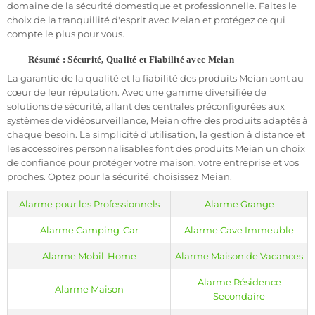
installer
et à utiliser, tout en offrant une
protection fiable
contre
domaine de la sécurité domestique et professionnelle. Faites le
les intrusions et les cambriolages.
choix de la tranquillité d'esprit avec Meian et protégez ce qui
compte le plus pour vous.
Avec les systèmes de sécurité Meian, vous pouvez avoir
l'esprit
tranquille
en sachant que votre maison, votre entreprise ou tout
Résumé : Sécurité, Qualité et Fiabilité avec Meian
autre type de propriété est protégé 24 heures sur 24, 7 jours sur 7.
La garantie de la qualité et la fiabilité des produits Meian sont au
cœur de leur réputation. Avec une gamme diversifiée de
Une Protection Complète pour Toutes les Situations
solutions de sécurité, allant des centrales préconfigurées aux
Que vous ayez besoin de protéger votre maison, votre entreprise
systèmes de vidéosurveillance, Meian offre des produits adaptés à
ou tout autre type de propriété, les systèmes de sécurité Meian
chaque besoin. La simplicité d'utilisation, la gestion à distance et
offrent une protection complète pour toutes les situations.
les accessoires personnalisables font des produits Meian un choix
de confiance pour protéger votre maison, votre entreprise et vos
Que vous soyez à la recherche d'une
alarme sans abonnement
,
proches. Optez pour la sécurité, choisissez Meian.
d'une alarme sans fil ou d'une
alarme connectée
à internet, nous
avons la solution qu'il vous faut. Avec nos systèmes de
Alarme pour les Professionnels
Alarme Grange
vidéosurveillance, vous pouvez
surveiller votre propriété
à
distance, depuis n'importe où dans le monde.
Alarme Camping-Car
Alarme Cave Immeuble
Alarme Mobil-Home
Alarme Maison de Vacances
Alarme Résidence
Alarme Maison
Secondaire