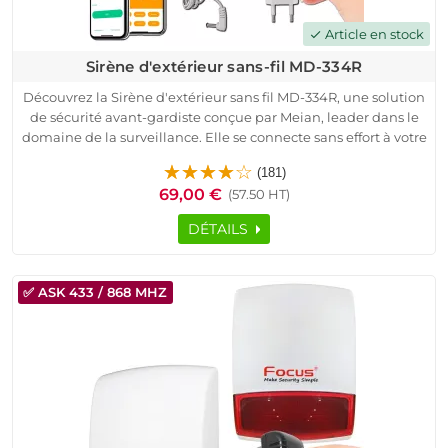
Article en stock
check
Sirène d'extérieur sans-fil MD-334R
Découvrez la Sirène d'extérieur sans fil MD-334R, une solution
de sécurité avant-gardiste conçue par Meian, leader dans le
domaine de la surveillance. Elle se connecte sans effort à votre
système d'alarme, assurant une protection optimale pour une
(181)
variété d'espaces tels que maisons, appartements, bureaux, et
69,00 €
(57.50 HT)
bien plus.
Facile à installer avec une puissance sonore de 120 dB et la
DÉTAILS
capacité d'appareiller jusqu'à 16 dispositifs. Son alimentation
flexible via adaptateur secteur ou batterie Li-ion assure
jusqu'à 4 jours d'autonomie en cas de coupure de courant,
✅ ASK 433 / 868 MHZ
tandis que sa technologie de transmission radio avancée et
son système de sécurité anti-sabotage renforcent la fiabilité
de votre installation. Choisissez entre les fréquences 433 MHz
ou 868 MHz pour une intégration parfaite.