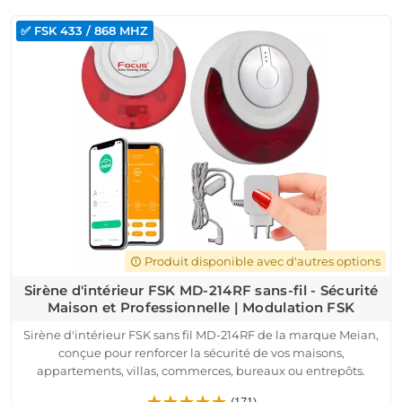
transmission radio sécurisée garantit une communication
✅ FSK 433 / 868 MHZ
fiable jusqu'à 200 mètres, avec une auto-protection contre le
sabotage et l'arrachage. Surveillez son état en temps réel
grâce à l'indicateur LED et contrôlez-la à distance via une
application mobile dédiée.
Produit disponible avec d'autres options
error_outline
Sirène d'intérieur FSK MD-214RF sans-fil - Sécurité
Maison et Professionnelle | Modulation FSK
Sirène d'intérieur FSK sans fil MD-214RF de la marque Meian,
conçue pour renforcer la sécurité de vos maisons,
appartements, villas, commerces, bureaux ou entrepôts.
Ce dispositif fiable, facile à installer, fonctionne sur