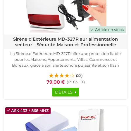
Article en stock
check
Sirène d'Extérieure MD-327R sur alimentation
secteur - Sécurité Maison et Professionnelle
La Sirène d’Extérieure MD-327R offre une protection fiable
pour les Maisons, Appartements, Villas, Commerces et
Bureaux, grâce à son alerte sonore puissante et son flash
stroboscopique visible. Alimentée par le secteur et
(33)
compatible avec les systèmes connectés Meian, elle garantit
79,00 €
(65.83 HT)
une sécurité continue, même dans les environnements
techniques et les bâtiments industriels.
DÉTAILS
Équipée d’un système anti-sabotage, d’une technologie radio
sécurisée à code tournant et d’une portée atteignant 100
mètres, elle assure une transmission stable pour une
✅ ASK 433 / 868 MHZ
surveillance optimale. Son design robuste et ses composants
professionnels en font une solution adaptée aux installations
intérieures comme extérieures, tout en restant simple à
configurer et à appairer.