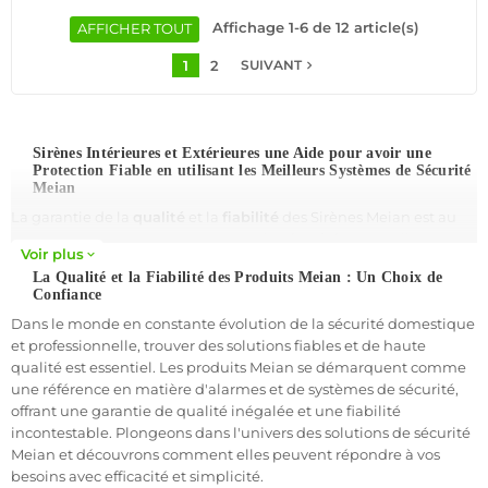
environnement. Sa technologie radio sécurisée à code
tournant et son système anti-sabotage renforcent la
Affichage 1-6 de 12 article(s)
AFFICHER TOUT
protection du site. La sirène transmet instantanément toute
1
2
navigate_next
alerte à la centrale pour une réaction immédiate.
SUIVANT
Facile à installer, équipée d’un microprocesseur intelligent et
d’un flash LED visible, elle reste opérationnelle dans des
conditions climatiques extrêmes. Fiable, durable et
Sirènes Intérieures et Extérieures une Aide pour avoir une
connectée, cette sirène extérieure offre un haut niveau de
Protection Fiable en utilisant les Meilleurs Systèmes de Sécurité
sécurité pour tout système sans fil moderne.
Meian
La garantie de la
qualité
et la
fiabilité
des Sirènes Meian est au
cœur de notre engagement envers la
sécurité
de nos clients.
Voir plus
expand_more
Avec les alarmes Meian, la qualité et la
fiabilité
sont des
La Qualité et la Fiabilité des Produits Meian : Un Choix de
caractéristiques essentielles.
Confiance
Dans le monde en constante évolution de la sécurité domestique
Nous mettons l'accent sur la sécurité, la qualité et la fiabilité des
et professionnelle, trouver des solutions fiables et de haute
systèmes de sécurité, en proposant une
gamme complète
de
qualité est essentiel. Les produits Meian se démarquent comme
sirènes pour répondre à tous
vos besoins
en matière de
une référence en matière d'alarmes et de systèmes de sécurité,
protection
de biens et de personnes.
offrant une garantie de qualité inégalée et une fiabilité
incontestable. Plongeons dans l'univers des solutions de sécurité
Sécurité et Qualité: Les Fondements des Systèmes Meian
Meian et découvrons comment elles peuvent répondre à vos
besoins avec efficacité et simplicité.