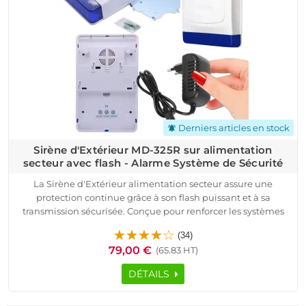
Cette Sirène d’Extérieure MD-327R protège efficacement tout
espace connecté, sans fil ou filaire, et s’intègre parfaitement
aux installations utilisant une application Android / iOS,
offrant un contrôle à distance fiable et des notifications
instantanées.
Derniers articles en stock
notifications_active
Sirène d'Extérieur MD-325R sur alimentation
secteur avec flash - Alarme Système de Sécurité
La Sirène d'Extérieur alimentation secteur assure une
protection continue grâce à son flash puissant et à sa
transmission sécurisée. Conçue pour renforcer les systèmes
d’alarme professionnels, elle offre une dissuasion visuelle et
(34)
sonore efficace. Sa structure robuste et son autonomie assurée
79,00 €
(65.83 HT)
par batterie de secours garantissent une fiabilité optimale,
même en cas de coupure électrique.
DÉTAILS
Adaptée aux Maisons, Appartements, Commerces, Bureaux
ou bâtiments industriels, elle s’intègre facilement dans tout