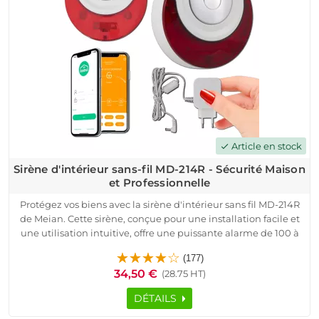
Article en stock
check
Sirène d'intérieur sans-fil MD-214R - Sécurité Maison
et Professionnelle
Protégez vos biens avec la sirène d'intérieur sans fil MD-214R
de Meian. Cette sirène, conçue pour une installation facile et
une utilisation intuitive, offre une puissante alarme de 100 à
105 dB. Grâce à son adaptateur secteur et à sa batterie
(177)
rechargeable, elle assure une autonomie de 3 à 4 jours en cas
34,50 €
(28.75 HT)
de coupure de courant, assurant une protection continue.
Compatible avec un large éventail d'emplacements, des
DÉTAILS
maisons aux locaux professionnels, elle offre une alerte par
flash LED pour une visibilité accrue. Sa technologie de