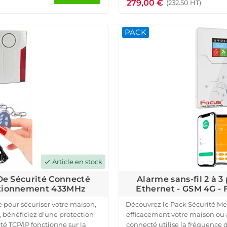
279,00 €
avec sirène intégrée, des
mouvement, une sirène d'ext
(232.50 HT)
t un détecteur de mouvement
rapide, sans câb
ent une sirène extérieure, des
Contrôlez votre alarme con
PACK
les. Avant expédition, nos
notifications en temps réel
essoire avec votre système
alarme sans-fil connectée 
implifiée.
os biens!
Article en stock
check
 De Sécurité Connecté
Alarme sans-fil 2 à 
ctionnement 433MHz
Ethernet - GSM 4G 
 pour sécuriser votre maison,
Découvrez le Pack Sécurité Me
bénéficiez d'une protection
efficacement votre maison ou a
é TCP/IP fonctionne sur la
connecté utilise la fréquenc