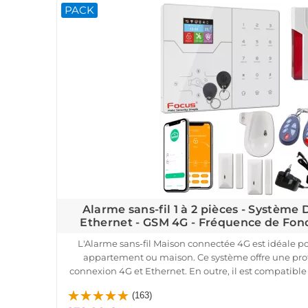
PACK
système vous assure une réactivité optimale en cas d'
configuration sont simples, et vous pouvez surveiller
distance via une application mob
Alarme sans-fil 1 à 2 pièces - Système
Ethernet - GSM 4G - Fréquence de Fo
L'Alarme sans-fil Maison connectée 4G est idéale po
appartement ou maison. Ce système offre une prot
connexion 4G et Ethernet. En outre, il est compatible 
fibre, vous permettant de contrôler votre système à
(163)
iOS/Android.