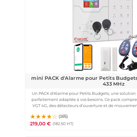
mini PACK d'Alarme pour Petits Budgets
433 MHz
Un PACK d'Alarme pour Petits Budgets, une solution 
parfaitement adaptée à vos besoins. Ce pack compre
VGT 4G, des détecteurs d'ouverture et de mouveme
badges RFID, le tout de qualité ori
(165)
Grâce à la technologie de transmission radio sécuri
219,00 €
portée de transmission (jusqu'à 200 m) et à l'auto-pr
(182.50 HT)
l'arrachage, vous pouvez avoir l'espr
Doté d'une sirène interne de 85 dB et d'un contrôle d