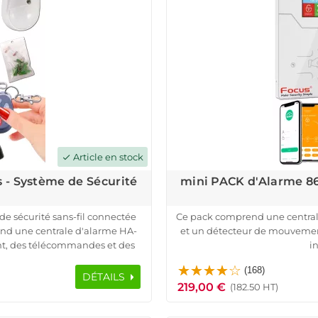
Article en stock
check
 - Système de Sécurité
mini PACK d'Alarme 86
de sécurité sans-fil connectée
Ce pack comprend une centrale
nd une centrale d'alarme HA-
et un détecteur de mouvement,
nt, des télécommandes et des
in
ginale Meian.
Grâce à notre partenariat ave
(168)
sée à code tournant ASK, à sa
pack garantit une communic
DÉTAILS
219,00 €
otection contre le sabotage et
détecteurs envoient des sign
(182.50 HT)
it tranquille.
déclenchant une al
e l'état des détecteurs, notre
Avec une portée de transmissi