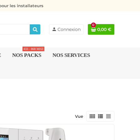
our les installateurs
0
person
Connexion
0,00 €
433 - 868 MHZ
E
NOS PACKS
NOS SERVICES
view_comfy
view_list
view_headline
Vue