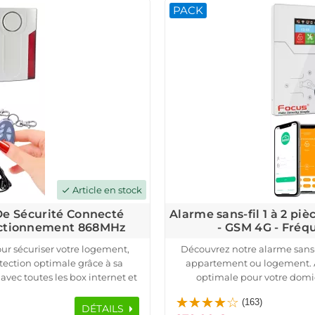
PACK
incident. L'installation et la
couverture étendue pour une 
 et contrôler vos détecteurs à
compatibilité avec une centra
ile dédiée.
sécurité à dist
Article en stock
check
 De Sécurité Connecté
Alarme sans-fil 1 à 2 pi
nctionnement 868MHz
- GSM 4G - Fré
ur sécuriser votre logement,
Découvrez notre alarme sans-
ection optimale grâce à sa
appartement ou logement. A
avec toutes les box internet et
optimale pour votre domic
 distance via une application
fréquence 433MHz et est compat
(163)
Le pack inclut une centrale 
DÉTAILS