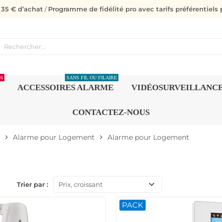
s 35 € d’achat
/
Programme de fidélité pro avec tarifs préférentiels p
26
SANS FIL OU FILAIRE
ACCESSOIRES ALARME
VIDÉOSURVEILLANC
CONTACTEZ-NOUS
Alarme pour Logement
Alarme pour Logement
chevron_right
chevron_right
Trier par :
Prix, croissant
PACK