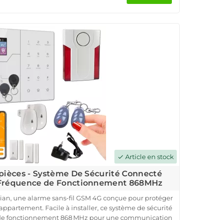
érieur et des télécommandes. Installation simple et
lage, parfaite pour une alarme sans-fil.
nectée via l'application iOS/Android et recevez des
. Sécurisez dès maintenant votre domicile avec notre
4G et profitez de la qualité professionnelle à prix
compétitif.
Article en stock
check
3 pièces - Système De Sécurité Connecté
- Fréquence de Fonctionnement 868MHz
ian, une alarme sans-fil GSM 4G conçue pour protéger
ppartement. Facile à installer, ce système de sécurité
e de fonctionnement 868 MHz pour une communication