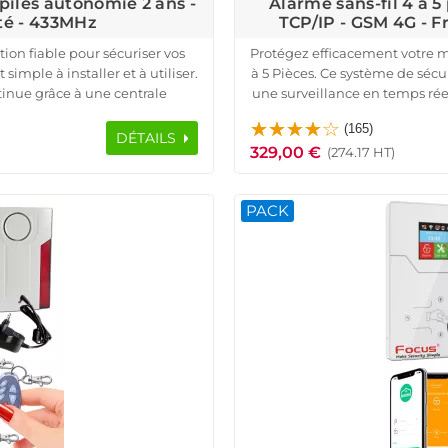
 piles autonomie 2 ans -
Alarme sans-fil 4 à 
té - 433MHz
TCP/IP - GSM 4G -
tion fiable pour sécuriser vos
Protégez efficacement votre 
mple à installer et à utiliser.
à 5 Pièces. Ce système de sécu
inue grâce à une centrale
une surveillance en temps rée
ertes SMS, notifications et
(iOS/Android). Idéal pour l
(165)
nnement.
centrale d'alarme HA-VGT av
DÉTAILS
329,00 €
 volumes avec une transmission
d'ouverture pour portes et 
(274.17 HT)
asion immédiate, même en cas de
Profitez d'une protection c
n sans fil, avec une portée
l'alerte instantanée sur smar
PACK
aux ou villas.
Ce système est conçu pour assu
 temps réel l’état de votre
résidence princip
uste, fiable et évolutive pour
Bénéficiez d'une autonomi
 professionnels.
installation sans fil avec u