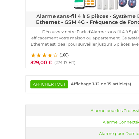
Alarme sans-fil 4 à 5 pièces - Système
Ethernet - GSM 4G - Fréquence de Fo
Découvrez notre Pack d'Alarme sans-fil 4 à 5 pi
efficacement votre maison ou appartement. Ce systè
Ethernet est idéal pour surveiller jusqu'à 5 pièces, a
telles que la détection d'intrusion, la surveillance pé
(160)
réel.
329,00 €
Le pack comprend une centrale d'alarme intelligent
(274.17 HT)
pour portes et fenêtres, des détecteurs de mouve
animaux, une puissante sirène extérieure et des tél
distance. Grâce à une installation simple et rapide, c
Affichage 1-12 de 15 article(s)
AFFICHER TOUT
offre une protection optimale pour v
Compatible avec toutes les box internet et facil
application mobile, ce kit est l'allié parfait pour assur
Profitez d'un service client disponible pour vous a
Alarme pour les Profess
tranquillité d'esprit.
Alarme Connecté
Alarme pour Domic