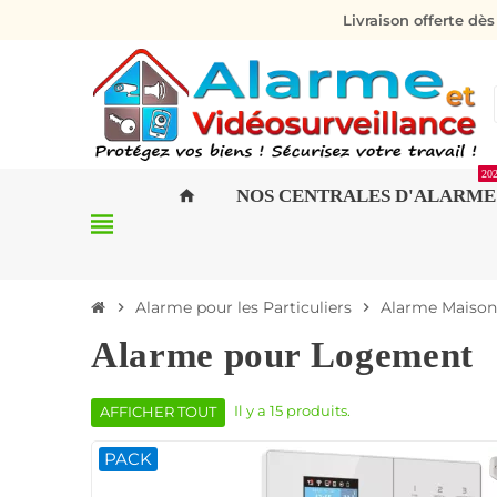
Livraison offerte dè
20
NOS CENTRALES D'ALARME
home
view_headline
Alarme pour les Particuliers
Alarme Maison
chevron_right
chevron_right
Alarme pour Logement
Il y a 15 produits.
AFFICHER TOUT
PACK