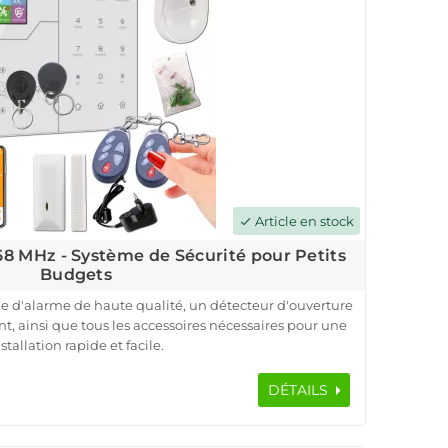
Article en stock
check
8 MHz - Système de Sécurité pour Petits
Budgets
 d'alarme de haute qualité, un détecteur d'ouverture
 ainsi que tous les accessoires nécessaires pour une
stallation rapide et facile.
c Meian, un leader de l'industrie de la sécurité, notre
ation sécurisée et une surveillance efficace. Les
DÉTAILS
aux à la centrale en cas de sabotage ou d'intrusion,
erte instantanée pour une réaction rapide.
on allant jusqu'à 200 mètres, notre système offre une