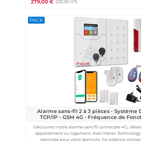
279,00 €
Le pack comprend une centrale d'alarme HA-VGT 
(232.50 HT)
détecteurs d'ouverture pour portes et fenêtres, e
immunisé contre les petits animaux. Il inclut égalem
PACK
télécommandes et des badges RFID personnalisab
techniciens configurent gratuitement chaque acc
d'alarme pour une installation s
N'attendez plus pour sécuriser v
Alarme sans-fil 2 à 3 pièces - Système
TCP/IP - GSM 4G - Fréquence de Fon
Découvrez notre alarme sans fil connectée 4G, idéale
appartement ou logement. Avec Meian Technology, 
optimale pour votre domicile. Ce système connect