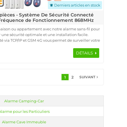
Derniers articles en stock
notifications_active
6 pièces - Système De Sécurité Connecté
- Fréquence de Fonctionnement 868MHz
aison ou appartement avec notre alarme sans-fil pour
 une sécurité optimale et une installation facile.
é via TCP/IP et GSM 4G vous permet de surveiller votre
t de recevoir des alertes instantanées sur votre
e centrale d'alarme avec sirène intégrée, 3 détecteurs
DÉTAILS
t fenêtres, 5 détecteurs de mouvement, une sirène
 badges RFID pour un contrôle sécurisé.
nt, ce système d'alarme sans-fil offre une protection
12 à 24 heures en cas de coupure de courant. Facile à
1
2
navigate_next
SUIVANT
 il vous garantit une tranquillité d'esprit, où que vous
tifications en temps réel, et protection avancée contre
les intrusions.
Alarme Camping-Car
Alarme pour les Particuliers
Alarme Cave Immeuble