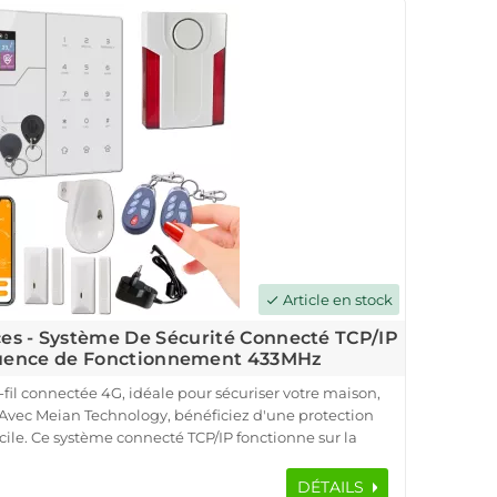
protection complète de votre propriété. De plus, la
le d'alarme connectée vous permet de surveiller votre
ance via une application mobile dédiée.
Article en stock
check
èces - Système De Sécurité Connecté TCP/IP
quence de Fonctionnement 433MHz
fil connectée 4G, idéale pour sécuriser votre maison,
vec Meian Technology, bénéficiez d'une protection
ile. Ce système connecté TCP/IP fonctionne sur la
ible avec toutes les box internet, y compris la fibre.
HA-VGT, des détecteurs d'ouverture, un détecteur de
DÉTAILS