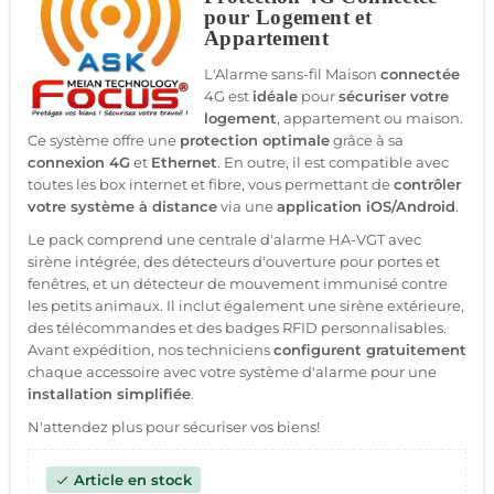
pour Logement et
Appartement
L'Alarme sans-fil Maison
connectée
4G est
idéale
pour
sécuriser votre
logement
, appartement ou maison.
Ce système offre une
protection optimale
grâce à sa
connexion 4G
et
Ethernet
. En outre, il est compatible avec
toutes les box internet et fibre, vous permettant de
contrôler
votre système à distance
via une
application iOS/Android
.
Le pack comprend une centrale d'alarme HA-VGT avec
sirène intégrée, des détecteurs d'ouverture pour portes et
fenêtres, et un détecteur de mouvement immunisé contre
les petits animaux. Il inclut également une sirène extérieure,
des télécommandes et des badges RFID personnalisables.
Avant expédition, nos techniciens
configurent gratuitement
chaque accessoire avec votre système d'alarme pour une
installation simplifiée
.
N'attendez plus pour sécuriser vos biens!
Article en stock
check