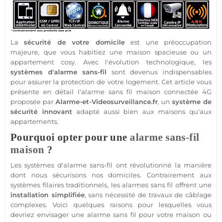
La
sécurité
de votre domicile
est une préoccupation
majeure, que vous habitiez une
maison
spacieuse ou un
appartement
cosy. Avec l'évolution technologique, les
systèmes d'
alarme sans-fil
sont devenus indispensables
pour assurer la
protection
de votre
logement
. Cet article vous
présente en détail l'
alarme
sans fil
maison
connectée
4G
proposée par
Alarme
-et-Videosurveillance.fr
, un
système
de
sécurité
innovant
adapté aussi bien aux
maisons
qu'aux
appartements
.
Pourquoi opter pour une
alarme sans-fil
maison
?
Les systèmes d'
alarme sans-fil
ont révolutionné la manière
dont nous sécurisons nos domiciles. Contrairement aux
systèmes filaires traditionnels, les alarmes sans fil offrent une
installation simplifiée
, sans nécessité de travaux de câblage
complexes. Voici quelques raisons pour lesquelles vous
devriez envisager une
alarme
sans fil pour votre
maison
ou