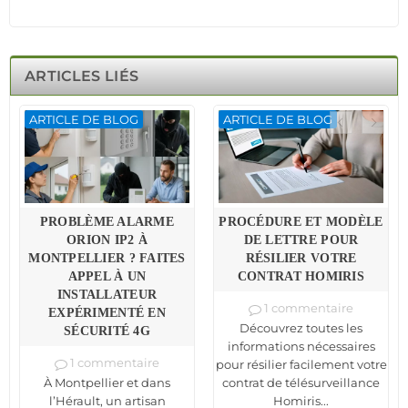
ARTICLES LIÉS
ARTICLE DE BLOG
ARTICLE DE BLOG
PROBLÈME ALARME
PROCÉDURE ET MODÈLE
ORION IP2 À
DE LETTRE POUR
MONTPELLIER ? FAITES
RÉSILIER VOTRE
APPEL À UN
CONTRAT HOMIRIS
INSTALLATEUR
1 commentaire
EXPÉRIMENTÉ EN
Découvrez toutes les
SÉCURITÉ 4G
informations nécessaires
1 commentaire
pour résilier facilement votre
À Montpellier et dans
contrat de télésurveillance
l’Hérault, un artisan
Homiris...