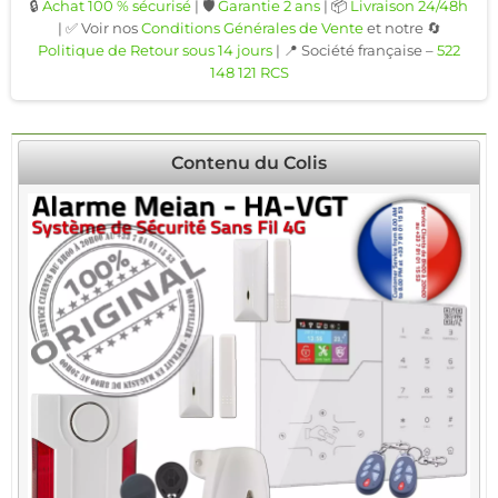
🔒
Achat 100 % sécurisé
| 🛡️
Garantie 2 ans
| 📦
Livraison 24/48h
| ✅ Voir nos
Conditions Générales de Vente
et notre 🔄
Politique de Retour sous 14 jours
| 📍 Société française –
522
148 121 RCS
Contenu du Colis