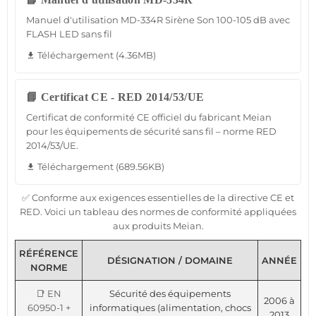
📘 Manuel d'utilisation MD-334R
Manuel d'utilisation MD-334R Sirène Son 100-105 dB avec
FLASH LED sans fil
Téléchargement (4.36MB)
file_download
📘 Certificat CE - RED 2014/53/UE
Certificat de conformité CE officiel du fabricant Meian
pour les équipements de sécurité sans fil – norme RED
2014/53/UE.
Téléchargement (689.56KB)
file_download
✅ Conforme aux exigences essentielles de la directive CE et
RED. Voici un tableau des normes de conformité appliquées
aux produits Meian.
RÉFÉRENCE
DÉSIGNATION / DOMAINE
ANNÉE
NORME
📑 EN
Sécurité des équipements
2006 à
60950-1 +
informatiques (alimentation, chocs
2013