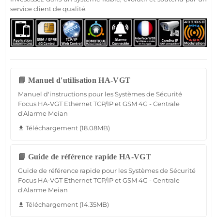
service client de qualité.
📘 Manuel d'utilisation HA-VGT
Manuel d'instructions pour les Systèmes de Sécurité
Focus HA-VGT Ethernet TCP/IP et GSM 4G - Centrale
d'Alarme Meian
Téléchargement (18.08MB)
file_download
📘 Guide de référence rapide HA-VGT
Guide de référence rapide pour les Systèmes de Sécurité
Focus HA-VGT Ethernet TCP/IP et GSM 4G - Centrale
d'Alarme Meian
Téléchargement (14.35MB)
file_download