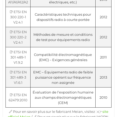
A11/A1/A12/A2
électriques, etc.)
📑 ETSI EN
Caractéristiques techniques pour
300 220-1
2012
dispositifs radio à courte portée
V2.4.1
📑 ETSI EN
Méthodes de mesure et conditions
300 220-2
2012
de test pour équipements radio
V2.4.1
📑 ETSI EN
Compatibilité électromagnétique
301 489-1
2011
(EMC) – Exigences générales
V1.9.2
📑 ETSI EN
EMC – Équipements radio de faible
301 489-3
puissance opérant sur fréquence
2013
V1.6.1
non assignée
Évaluation de l’exposition humaine
📑 ETSI EN
aux champs électromagnétiques
2010
62479:2010
(CEM)
🔗 Pour en savoir plus sur le fabricant Meian, visitez : 👉
site
officiel Meian
/ 🔗 Pour en savoir plus sur le fabricant iHORN,