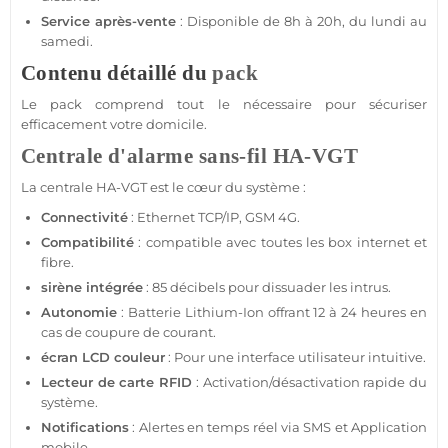
Service après-vente
: Disponible de 8h à 20h, du lundi au
samedi.
Contenu détaillé du
pack
Le
pack
comprend tout le nécessaire pour sécuriser
efficacement votre domicile.
Centrale d'alarme
sans-fil
HA-VGT
La
centrale
HA-VGT
est le cœur du
système
:
Connectivité
: Ethernet TCP/IP,
GSM
4G
.
Compatibilité
:
compatible
avec toutes les
box
internet et
fibre.
sirène
intégrée
: 85 décibels pour dissuader les intrus.
Autonomie
: Batterie Lithium-Ion offrant 12 à 24 heures en
cas de coupure de courant.
écran
LCD couleur
: Pour une interface utilisateur intuitive.
Lecteur de carte
RFID
: Activation/désactivation rapide du
système
.
Notifications
: Alertes en temps réel via SMS et
Application
mobile.