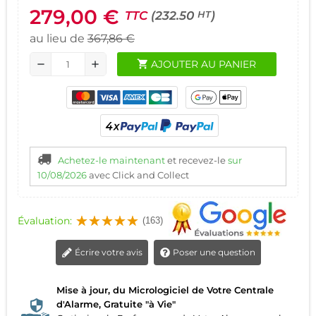
279,00 €
TTC
(232.50
)
HT
au lieu de
367,86 €
shopping_cart
AJOUTER AU PANIER
remove
add
Achetez-le maintenant
et recevez-le
sur
10/08/2026
avec Click and Collect
Évaluation:
(163)
Écrire votre avis
Poser une question
Mise à jour, du Micrologiciel de Votre Centrale
d'Alarme, Gratuite "à Vie"