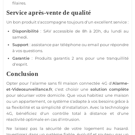
filaires.
Service après-vente de qualité
Un bon produit s'accompagne toujours d'un excellent service :
Disponibilité
: SAV accessible de 8h à 20h, du lundi au
samedi.
Support
:
assistance
par téléphone ou email pour répondre
à vos questions.
Garantie
: Produits garantis 2 ans pour une tranquillité
d'esprit.
Conclusion
Opter pour l'
alarme
sans fil
maison
connectée
4G
d'
Alarme
-
et-Videosurveillance.fr
, c'est choisir une
solution complète
pour sécuriser votre domicile. Que vous habitiez une
maison
ou un
appartement
, ce
système
s'adapte à vos besoins grâce à
sa flexibilité et sa simplicité d'installation. Avec la technologie
4G
, bénéficiez d'un contrôle total à distance et d'une
réactivité optimale en cas d'intrusion.
Ne laissez pas la
sécurité
de votre
logement
au hasard.
Investissez dans un
système
fiable
, évolutif et soutenu par un