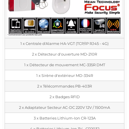
1 x Centrale d'Alarme HA-VGT (TCP/IP RJ45 - 4G)
2 x Détecteur d'ouverture MD-210R
1 x Détecteur de mouvement MC-335R DMT
1 x Sirène d'extérieur MD-334R
2 x Télécommandes PB-403R
2 x Badges RFID
2 x Adaptateur Secteur AC-DC 220V 12V / 1500mA
3 x Batteries Lithium-Ion CR-123A
4 x Batteries Lithium-Ion 3V - CR2032