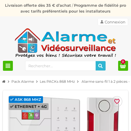
Livraison offerte dès 35 € d’achat
/
Programme de fidélité pro
avec tarifs préférentiels pour les installateurs
person
Connexion
0
view_headline
chevron_right
Pack Alarme
chevron_right
Les PACKs 868 MHz
chevron_right
Alarme sans-fil 1 à 2 pièc
✅ ASK 868 MHZ
favorite_border
✅ ETHERNET + 4G