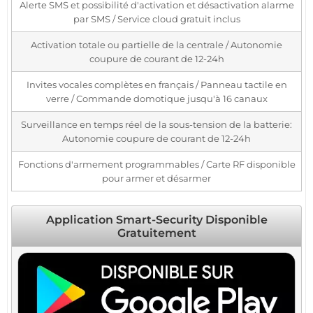
Alerte SMS et possibilité d'activation et désactivation alarme
par SMS / Service cloud gratuit inclus
Activation totale ou partielle de la centrale / Autonomie
coupure de courant de 12-24h
Invites vocales complètes en français / Panneau tactile en
verre / Commande domotique jusqu'à 16 canaux
Surveillance en temps réel de la sous-tension de la batterie:
Autonomie coupure de courant de 12-24h
Fonctions d'armement programmables / Carte RF disponible
pour armer et désarmer
Application Smart-Security Disponible
Gratuitement