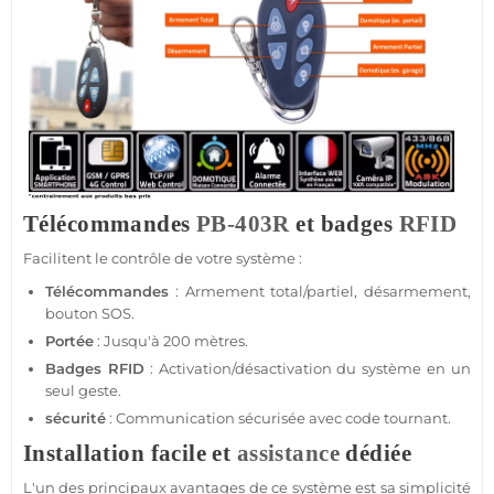
Télécommandes
PB-403R
et badges
RFID
Facilitent le contrôle de votre
système
:
Télécommandes
: Armement total/partiel, désarmement,
bouton SOS.
Portée
: Jusqu'à 200 mètres.
Badges
RFID
: Activation/désactivation du
système
en un
seul geste.
sécurité
: Communication sécurisée avec code tournant.
Installation facile et
assistance
dédiée
L'un des principaux avantages de ce
système
est sa simplicité