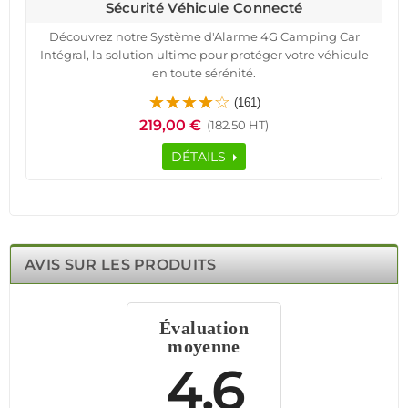
Sécurité Véhicule Connecté
Découvrez notre Système d'Alarme 4G Camping Car
Intégral, la solution ultime pour protéger votre véhicule
en toute sérénité.
Ce système de sécurité haut de gamme vous offre une
(161)
protection complète grâce à la technologie Meian. Il est
219,00 €
(182.50 HT)
équipé de détecteurs de mouvement, de détecteurs
d'ouverture et d'une centrale d'alarme connectée. Grâce
DÉTAILS
à la connexion 4G, recevez des alertes en temps réel sur
votre téléphone.
Ainsi, vous restez informé de la sécurité de votre
camping-car où que vous soyez. De plus, le système est
facile à installer et compatible avec tous les opérateurs
mobiles actuels. Profitez d'un service après-vente de
AVIS SUR LES PRODUITS
qualité avec des spécialistes à votre écoute.
N'attendez plus pour sécuriser votre véhicule avec le
Système d'Alarme 4G Camping Car Intégral.
Évaluation
moyenne
4.6