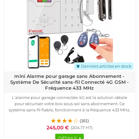
Derniers articles en stock
notifications_active
mini Alarme pour garage sans Abonnement -
Système De Sécurité sans-fil Connecté 4G GSM -
Fréquence 433 MHz
L'alarme pour garage connectée 4G est la solution idéale
pour sécuriser votre box sous-sol sans abonnement. Ce
système sans-fil fiable, fonctionnant à la fréquence 433 MHz,
détecte les intrusions grâce à ses capteurs avancés et envoie
(161)
des alertes en temps réel sur votre smartphone.
245,00 €
(204.17 HT)
Facile à installer, il s'adapte à tout type de garage, sous-sol ou
résidence secondaire, offrant une protection efficace pour vos
DÉTAILS