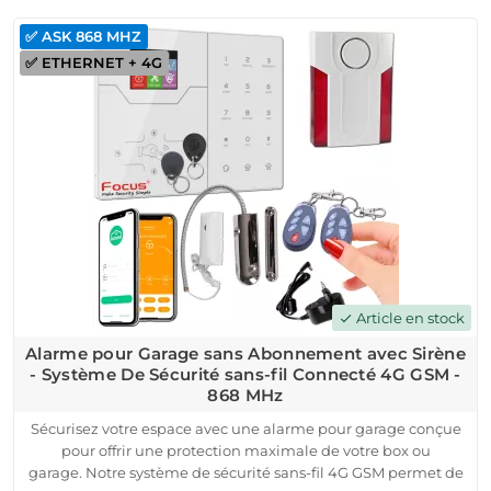
433 MHz, ce système intelligent intègre un écran LCD, un
✅ ASK 868 MHZ
clavier rétroéclairé et des alertes via notifications push, SMS
✅ ETHERNET + 4G
ou appels en cas d’intrusion. La portée de transmission atteint
200 mètres, parfaite pour les espaces souterrains ou les
grandes propriétés.
La centrale est compatible avec les box internet et dispose
d’une autonomie de 24-36 heures en cas de coupure de
courant. Profitez d’une sécurité renforcée pour garages et
sous-sols avec une alarme fiable et accessible, sans frais
cachés.
Article en stock
check
Alarme pour Garage sans Abonnement avec Sirène
- Système De Sécurité sans-fil Connecté 4G GSM -
868 MHz
Sécurisez votre espace avec une alarme pour garage conçue
pour offrir une protection maximale de votre box ou
garage. Notre système de sécurité sans-fil 4G GSM permet de