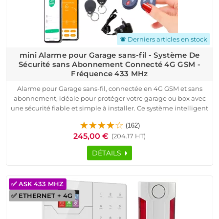
Derniers articles en stock
notifications_active
mini Alarme pour Garage sans-fil - Système De
Sécurité sans Abonnement Connecté 4G GSM -
Fréquence 433 MHz
Alarme pour Garage sans-fil, connectée en 4G GSM et sans
abonnement, idéale pour protéger votre garage ou box avec
une sécurité fiable et simple à installer. Ce système intelligent
vous assure une surveillance continue et envoie des alertes
(162)
sur votre téléphone pour une tranquillité maximale. La
245,00 €
(204.17 HT)
centrale HA-VGT, équipée d'une sirène intégrée, est facile à
configurer et compatible avec toutes les box internet.
DÉTAILS
Ce kit comprend également un détecteur d’ouverture sans-fil
MD-212R pour portes de garage, deux télécommandes et des
badges RFID pour un accès personnalisé. Fonctionnant à une
✅ ASK 433 MHZ
fréquence de 433 MHz, le système offre une transmission
✅ ETHERNET + 4G
sécurisée et une portée étendue, idéale pour des garages de
toute taille.
Avec une autonomie de 12-24h en cas de coupure de courant,