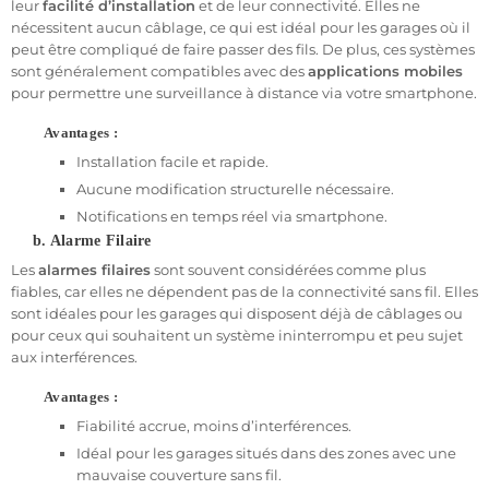
leur
facilité d’installation
et de leur connectivité. Elles ne
nécessitent aucun câblage, ce qui est idéal pour les garages où il
Pourquoi nous faire confiance ?
peut être compliqué de faire passer des fils. De plus, ces systèmes
Avec plus de 10 ans d'expérience dans la commercialisation de
sont généralement compatibles avec des
applications mobiles
systèmes de sécurité pour les particuliers et les professionnels,
pour permettre une surveillance à distance via votre smartphone.
nous nous engageons à vous fournir des alarmes de haute
qualité à des prix compétitifs. Nos systèmes d'alarme pour
Avantages :
garages sont non seulement abordables, mais également
Installation facile et rapide.
robustes et faciles à installer. Vous bénéficiez d'un
service après-
Aucune modification structurelle nécessaire.
vente réactif
, disponible du lundi au samedi, pour toute
assistance liée à votre installation.
Notifications en temps réel via smartphone.
b. Alarme Filaire
En plus, notre
service client
est à votre écoute pour toute
question technique, et nos systèmes sont garantis pour offrir une
Les
alarmes filaires
sont souvent considérées comme plus
protection de longue durée contre les intrusions.
fiables, car elles ne dépendent pas de la connectivité sans fil. Elles
sont idéales pour les garages qui disposent déjà de câblages ou
Installation facile et rapide
pour ceux qui souhaitent un système ininterrompu et peu sujet
aux interférences.
L'un des principaux avantages de nos alarmes pour garages est
leur
facilité d'installation
. Grâce à la
pré-programmation
Avantages :
gratuite
, vous n'aurez qu'à suivre quelques étapes simples pour
installer votre système. Plus besoin de passer des heures à
Fiabilité accrue, moins d’interférences.
configurer votre alarme, tout est prêt à l'emploi dès réception.
Idéal pour les garages situés dans des zones avec une
mauvaise couverture sans fil.
Conclusion