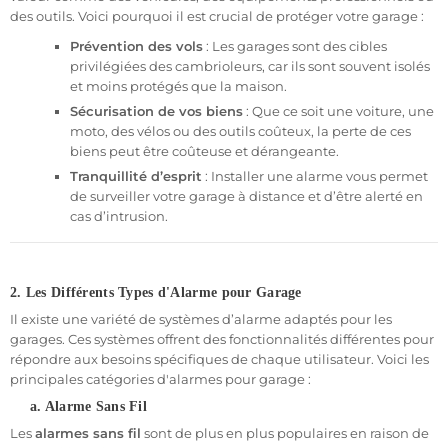
des outils. Voici pourquoi il est crucial de protéger votre garage :
Alarme sans fil
: Installation facile, sans travaux
encombrants. Connectez simplement les capteurs à
Prévention des vols
: Les garages sont des cibles
votre centrale d’alarme.
privilégiées des cambrioleurs, car ils sont souvent isolés
et moins protégés que la maison.
Surveillance vidéo intégrée
: Combinez votre alarme
avec une caméra de sécurité pour surveiller votre garage
Sécurisation de vos biens
: Que ce soit une voiture, une
en temps réel.
moto, des vélos ou des outils coûteux, la perte de ces
biens peut être coûteuse et dérangeante.
Notifications sur smartphone
: Restez informé à tout
moment en recevant des alertes en temps réel
Tranquillité d’esprit
: Installer une alarme vous permet
directement sur votre téléphone.
de surveiller votre garage à distance et d’être alerté en
cas d’intrusion.
Pré-programmation gratuite
: Nos techniciens
configurent votre système avant l’expédition, pour une
installation rapide et sans souci.
2. Les Différents Types d'Alarme pour Garage
Des solutions adaptées à tous les besoins
Il existe une variété de systèmes d’alarme adaptés pour les
Que vous cherchiez à sécuriser un petit
garage privé
, une
box de
garages. Ces systèmes offrent des fonctionnalités différentes pour
rangement
, ou un
parking
, nos solutions s’adaptent à toutes les
répondre aux besoins spécifiques de chaque utilisateur. Voici les
situations. Nous proposons des systèmes de sécurité
certifiés
principales catégories d'alarmes pour garage :
NFA2P
, vous assurant une protection fiable et reconnue pour sa
qualité. Cette certification est un gage de confiance,
a. Alarme Sans Fil
particulièrement pour ceux qui souhaitent renforcer la sécurité
Les
alarmes sans fil
sont de plus en plus populaires en raison de
de leurs espaces de manière efficace et durable.