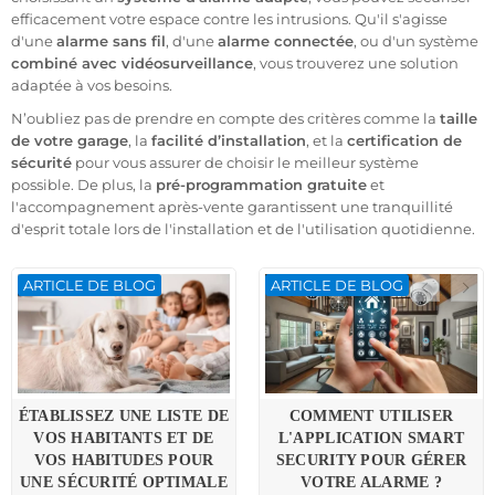
efficacement votre espace contre les intrusions. Qu'il s'agisse
d'une
alarme sans fil
, d'une
alarme connectée
, ou d'un système
combiné avec vidéosurveillance
, vous trouverez une solution
adaptée à vos besoins.
N’oubliez pas de prendre en compte des critères comme la
taille
de votre garage
, la
facilité d’installation
, et la
certification de
sécurité
pour vous assurer de choisir le meilleur système
possible. De plus, la
pré-programmation gratuite
et
l'accompagnement après-vente garantissent une tranquillité
d'esprit totale lors de l'installation et de l'utilisation quotidienne.
ARTICLE DE BLOG
ARTICLE DE BLOG
ÉTABLISSEZ UNE LISTE DE
COMMENT UTILISER
VOS HABITANTS ET DE
L'APPLICATION SMART
VOS HABITUDES POUR
SECURITY POUR GÉRER
UNE SÉCURITÉ OPTIMALE
VOTRE ALARME ?