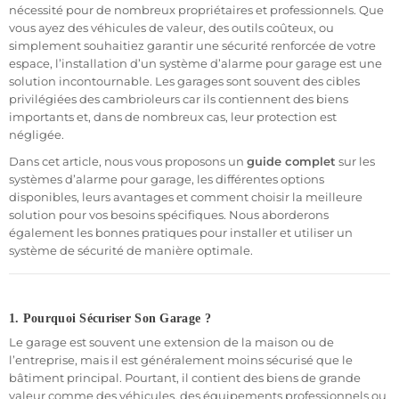
maximale. Elles intègrent des technologies avancées telles que
nécessité pour de nombreux propriétaires et professionnels. Que
les
vous ayez des véhicules de valeur, des outils coûteux, ou
détecteurs de mouvement
, les
capteurs d’ouverture
et les
options de
simplement souhaitiez garantir une sécurité renforcée de votre
surveillance vidéo
pour garantir une sécurité
complète de votre garage.
espace, l’installation d’un système d’alarme pour garage est une
solution incontournable. Les garages sont souvent des cibles
Pourquoi choisir une alarme garage ?
privilégiées des cambrioleurs car ils contiennent des biens
importants et, dans de nombreux cas, leur protection est
Un
garage
est souvent un espace négligé en termes de sécurité,
négligée.
alors qu'il contient des biens de grande valeur, comme des
véhicules, des outils ou des objets personnels. Installer une
Dans cet article, nous vous proposons un
guide complet
sur les
alarme pour votre garage, votre box ou votre parking peut
systèmes d’alarme pour garage, les différentes options
prévenir les intrusions et dissuader les cambrioleurs.
disponibles, leurs avantages et comment choisir la meilleure
solution pour vos besoins spécifiques. Nous aborderons
Nos systèmes d'alarme sans fil pour garages et parkings sont
également les bonnes pratiques pour installer et utiliser un
faciles à installer, tout en offrant des fonctionnalités connectées
système de sécurité de manière optimale.
pour que vous puissiez surveiller votre espace à distance via votre
smartphone. En plus de cela, chaque produit est configuré avant
expédition, ce qui vous permet de l’installer rapidement et de
l’utiliser sans complications.
1. Pourquoi Sécuriser Son Garage ?
Fonctionnalités des alarmes pour garage, box ou parking
Le garage est souvent une extension de la maison ou de
l’entreprise, mais il est généralement moins sécurisé que le
Détecteurs de mouvement et d'ouverture
: Idéals pour
bâtiment principal. Pourtant, il contient des biens de grande
surveiller l'entrée de votre garage et détecter toute
valeur comme des véhicules, des équipements professionnels ou
activité suspecte.