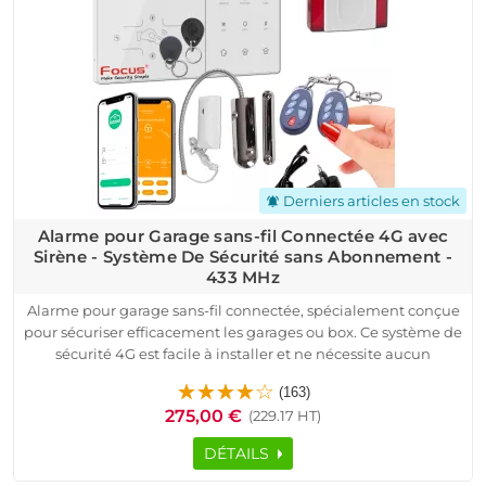
des notifications en temps réel et des options de
personnalisation via une application mobile, cette alarme
sans-fil est la solution complète pour protéger efficacement
vos biens.
Derniers articles en stock
notifications_active
Alarme pour Garage sans-fil Connectée 4G avec
Sirène - Système De Sécurité sans Abonnement -
433 MHz
Alarme pour garage sans-fil connectée, spécialement conçue
pour sécuriser efficacement les garages ou box. Ce système de
sécurité 4G est facile à installer et ne nécessite aucun
abonnement, offrant une surveillance en temps réel pour
(163)
protéger vos biens en toute tranquillité.
275,00 €
(229.17 HT)
Le pack comprend une centrale HA-VGT, détecteur
d’ouverture sans fil pour porte de garage MD-212R, sirène
DÉTAILS
extérieure MD-334R, deux télécommandes, et badges RFID
personnalisables pour un contrôle simplifié. Fonctionnant à