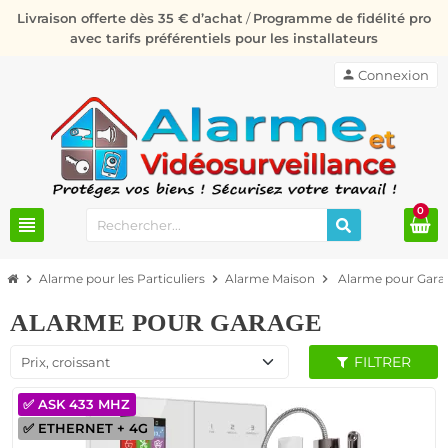
Livraison offerte dès 35 € d’achat
/
Programme de fidélité pro
avec tarifs préférentiels pour les installateurs
person
Connexion
0
view_headline
chevron_right
Alarme pour les Particuliers
chevron_right
Alarme Maison
chevron_right
Alarme pour Gara
ALARME POUR GARAGE
FILTRER
Prix, croissant
✅ ASK 433 MHZ
✅ ETHERNET + 4G