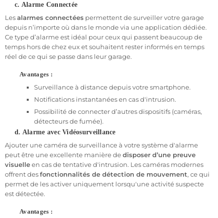
c. Alarme Connectée
Protéger votre garage, votre box ou votre parking n’a jamais été
Les
alarmes connectées
permettent de surveiller votre garage
aussi simple. Avec nos systèmes d’alarme sans fil et connectés,
depuis n’importe où dans le monde via une application dédiée.
vous bénéficiez d’une protection optimale contre les intrusions,
Ce type d’alarme est idéal pour ceux qui passent beaucoup de
tout en gardant un contrôle total depuis votre smartphone. Que
temps hors de chez eux et souhaitent rester informés en temps
vous soyez un particulier ou un professionnel, nos solutions sont
réel de ce qui se passe dans leur garage.
conçues pour s’adapter à vos besoins et assurer la sécurité de vos
biens.
Avantages :
Surveillance à distance depuis votre smartphone.
Notifications instantanées en cas d'intrusion.
Possibilité de connecter d’autres dispositifs (caméras,
détecteurs de fumée).
d. Alarme avec Vidéosurveillance
Ajouter une caméra de surveillance à votre système d'alarme
peut être une excellente manière de
disposer d’une preuve
visuelle
en cas de tentative d'intrusion. Les caméras modernes
offrent des
fonctionnalités de détection de mouvement
, ce qui
permet de les activer uniquement lorsqu'une activité suspecte
est détectée.
Avantages :