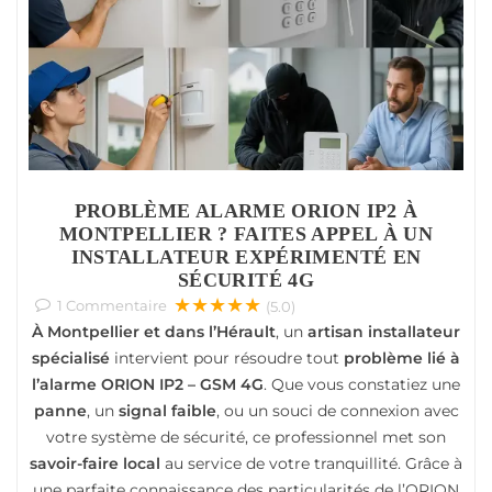
PROBLÈME ALARME ORION IP2 À
MONTPELLIER ? FAITES APPEL À UN
INSTALLATEUR EXPÉRIMENTÉ EN
SÉCURITÉ 4G
★★★★★
1
Commentaire
(5.0)
À Montpellier et dans l’Hérault
, un
artisan installateur
spécialisé
intervient pour résoudre tout
problème lié à
l’alarme ORION IP2 – GSM 4G
. Que vous constatiez une
panne
, un
signal faible
, ou un souci de connexion avec
votre système de sécurité, ce professionnel met son
savoir-faire local
au service de votre tranquillité. Grâce à
une parfaite connaissance des particularités de l’ORION