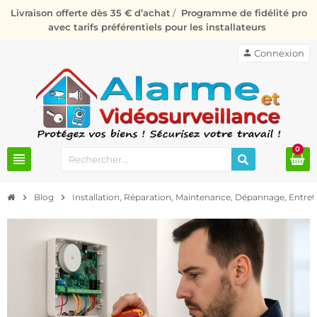
Livraison offerte dès 35 € d’achat
/
Programme de fidélité pro
avec tarifs préférentiels pour les installateurs
person
Connexion
0
view_headline
chevron_right
Blog
chevron_right
Installation, Réparation, Maintenance, Dépannage, Entre