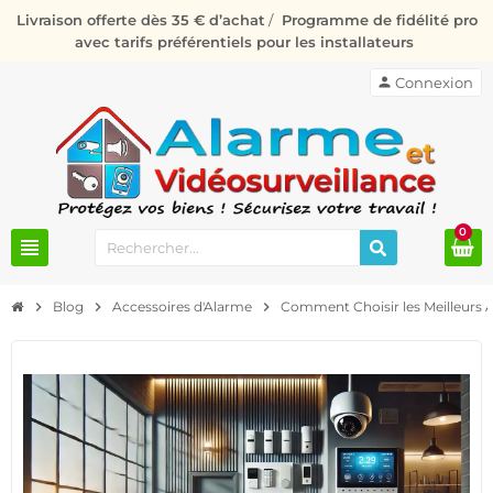
Livraison offerte dès 35 € d’achat
/
Programme de fidélité pro
avec tarifs préférentiels pour les installateurs
person
Connexion
0
view_headline
chevron_right
Blog
chevron_right
Accessoires d'Alarme
chevron_right
Comment Choisir les Meilleurs A