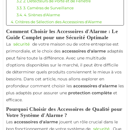
3.2. 2. Détecteurs de Porte et de Fenêtre
3.3. 3. Caméras de Surveillance
3.4. 4. Sirènes d'Alarme
4. Critères de Sélection des Accessoires d'Alarme
4.1. 1. Compatibilité avec Votre Système
Comment Choisir les Accessoires d'Alarme : Le
4.2. 2. Certification de Qualité
Guide Complet pour une Sécurité Optimale
4.3. 3. Facilité d'Installation et de Configuration
La
sécurité
de votre maison ou de votre entreprise est
4.4. 4. Connectivité et Options sans Fil
primordiale, et le choix des
accessoires d'alarme
adaptés
5. Services Associés à Considérer
peut faire toute la différence. Avec une multitude
d'options disponibles sur le marché, il peut être difficile
de déterminer quels produits conviennent le mieux à vos
besoins. Dans cet article, nous allons explorer en
profondeur comment choisir les
accessoires d'alarme
les
plus adaptés pour assurer une
protection complète
et
efficace.
Pourquoi Choisir des Accessoires de Qualité pour
Votre Système d'Alarme ?
Les
accessoires d'alarme
jouent un rôle crucial dans le
bon fonctionnement de votre système de
sécurité
. Que