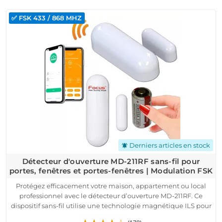
périmétrique optimale. Doté de fonctionnalités anti-
sabotage, de contrôle de l'alimentation et d'un indicateur
✅ FSK 433 / 868 MHZ
LED, il envoie des alertes en cas de problème. Installation
facile et surveillance à distance via une application mobile.
Derniers articles en stock
notifications_active
Détecteur d'ouverture MD-211RF sans-fil pour
portes, fenêtres et portes-fenêtres | Modulation FSK
Protégez efficacement votre maison, appartement ou local
professionnel avec le détecteur d’ouverture MD-211RF. Ce
dispositif sans-fil utilise une technologie magnétique ILS pour
détecter toute ouverture suspecte de vos portes, fenêtres et