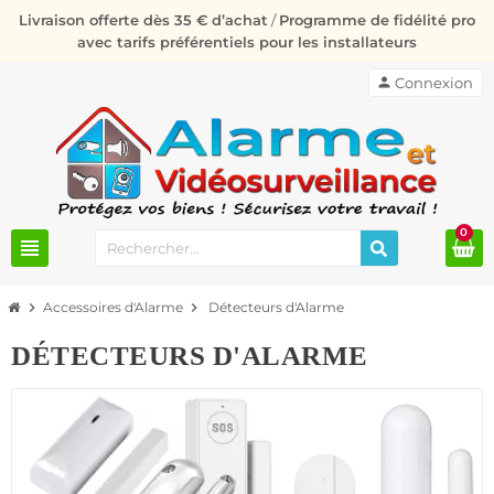
Livraison offerte dès 35 € d’achat
/
Programme de fidélité pro
avec tarifs préférentiels pour les installateurs
person
Connexion
0
view_headline
chevron_right
Accessoires d'Alarme
chevron_right
Détecteurs d'Alarme
DÉTECTEURS D'ALARME