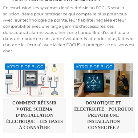
En conclusion, les systèmes de sécurité Meian FOCUS sont la
Détecteur de Mouvement : Tout savoir sur les détecteurs de
solution idéale pour protéger ce qui compte le plus pour vous.
mouvement
Avec leur technologie de pointe, leur fiabilité inégalée et leur
Les Capteurs de mouvement sont des éléments
compatibilité avec une large gamme d'accessoires, ces
essentiels d'un système de sécurité efficace. Dans cet
détecteurs d'alarme vous offrent une tranquillité d'esprit totale
article, nous vous dévoilons tout ce que vous devez
dans un monde en constante évolution. N'attendez plus, faites le
savoir sur leur fonctionnement, leurs différents types et
choix de la sécurité avec Meian FOCUS et protégez ce qui vous est
leurs applications pratiques.
cher.
Grâce à notre guide complet, vous serez en mesure de
choisir les détecteurs de mouvement les mieux adaptés
ARTICLE DE BLOG
ARTICLE DE BLOG
à vos besoins de sécurité, que ce soit pour votre domicile
ou votre entreprise.
Assurez la sécurité de votre foyer ou de votre entreprise
avec nos détecteurs de mouvement de qualité
supérieure. Découvrez notre sélection dès aujourd'hui
et prenez le contrôle de votre sécurité.
COMMENT RÉUSSIR
DOMOTIQUE ET
Ne laissez rien au hasard en matière de sécurité. Optez
VOTRE SCHÉMA
ÉLECTRICITÉ : POURQUOI
pour la fiabilité et l'efficacité avec nos détecteurs de
D’INSTALLATION
PRÉVOIR UNE
mouvement haut de gamme et protégez ce qui compte
ÉLECTRIQUE : LES BASES
INSTALLATION
le plus pour vous.
À CONNAÎTRE
CONNECTÉE ?