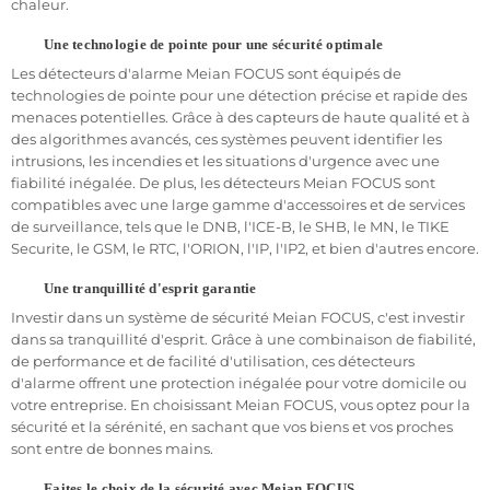
Découvrez leur fonctionnement et leur importance
chaleur.
dans notre article instructif.
Une technologie de pointe pour une sécurité optimale
Grâce à notre explication détaillée, vous comprendrez
mieux le fonctionnement des détecteurs d'ouverture et
Les détecteurs d'alarme Meian FOCUS sont équipés de
vous saurez pourquoi ils sont indispensables pour une
technologies de pointe pour une détection précise et rapide des
sécurité optimale.
menaces potentielles. Grâce à des capteurs de haute qualité et à
des algorithmes avancés, ces systèmes peuvent identifier les
Protégez votre foyer ou votre entreprise contre les
intrusions, les incendies et les situations d'urgence avec une
intrusions avec nos détecteurs d'ouverture de pointe.
fiabilité inégalée. De plus, les détecteurs Meian FOCUS sont
Découvrez notre gamme de détecteurs d'Alarme dès
compatibles avec une large gamme d'accessoires et de services
aujourd'hui et dormez sur vos deux oreilles.
de surveillance, tels que le DNB, l'ICE-B, le SHB, le MN, le TIKE
N'attendez pas qu'il soit trop tard. Investissez dans la
Securite, le GSM, le RTC, l'ORION, l'IP, l'IP2, et bien d'autres encore.
sécurité de votre domicile ou de votre entreprise dès
maintenant avec nos détecteurs d'ouverture haut de
Une tranquillité d'esprit garantie
gamme.
Investir dans un système de sécurité Meian FOCUS, c'est investir
dans sa tranquillité d'esprit. Grâce à une combinaison de fiabilité,
de performance et de facilité d'utilisation, ces détecteurs
d'alarme offrent une protection inégalée pour votre domicile ou
votre entreprise. En choisissant Meian FOCUS, vous optez pour la
sécurité et la sérénité, en sachant que vos biens et vos proches
sont entre de bonnes mains.
Faites le choix de la sécurité avec Meian FOCUS