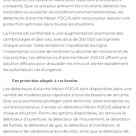
Ne laissez pas votre sécurité au hasard. Découvrez notre
croissants. Que ce soit pour prévenir les intrusions, détecter les
sélection de détecteurs d'alarme haut de gamme,
incendies ou surveiller les conditions environnementales, les
conçus pour offrir une protection fiable et efficace contre
détecteurs d'alarme Meian FOCUS sont conçus pour assurer une
les intrusions et les incidents indésirables.
protection optimale dans toutes les situations.
Investissez dans la tranquillité d'esprit avec nos
La France est confrontée à une augmentation alarmante des
détecteurs de qualité supérieure. Protégez votre foyer
cambriolages et des vols, avec plus de 250 000 cas signalés
ou votre entreprise avec des solutions de sécurité
chaque année. Cette tendance inquiétante souligne
éprouvées et approuvées.
l'importance cruciale de renforcer la sécurité de nos biens et de
nos proches. Les détecteurs d'alarme Meian FOCUS offrent une
Détecteur d'Ouverture : Comment fonctionne un détecteur
solution efficace pour dissuader les intrus et alerter rapidement
d'ouverture ?
les autorités en cas d'urgence.
Une protection adaptée à vos besoins
Les détecteurs d'alarme Meian FOCUS sont disponibles dans une
variété de modèles pour répondre à tous les besoins de sécurité.
Que vous souhaitiez protéger votre domicile, votre entreprise ou
vos biens précieux, il existe un détecteur Meian FOCUS adapté à
chaque situation. Parmi les options disponibles, on retrouve le
détecteur d'ouverture, le détecteur de mouvement, le détecteur
Les Capteurs d'ouverture jouent un rôle crucial dans la
de fumée, le détecteur de gaz, le détecteur d'inondation, le
sécurité de votre domicile ou de votre entreprise.
détecteur de vibrations et bris de vitre, ainsi que le détecteur de