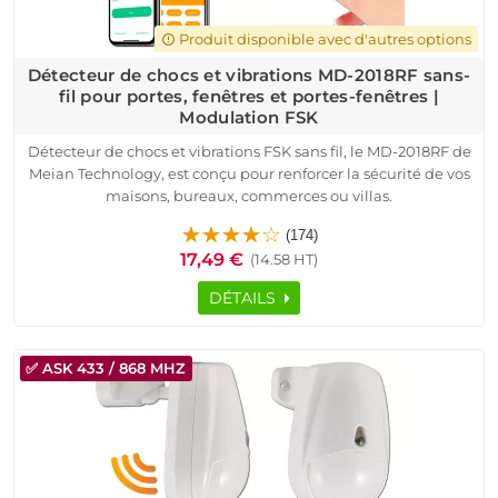
Produit disponible avec d'autres options
error_outline
Détecteur de chocs et vibrations MD-2018RF sans-
fil pour portes, fenêtres et portes-fenêtres |
Modulation FSK
Détecteur de chocs et vibrations FSK sans fil, le MD-2018RF de
Meian Technology, est conçu pour renforcer la sécurité de vos
maisons, bureaux, commerces ou villas.
Grâce à la modulation FSK, ce capteur assure une
(174)
transmission fiable et sécurisée jusqu’à 200 mètres. Il détecte
17,49 €
(14.58 HT)
avec précision les tentatives d’intrusion via portes, fenêtres,
portes-fenêtres, loggias, verrières ou caves. Sans fil, sans
DÉTAILS
abonnement, compatible Android/iOS, il est alimenté par une
batterie CR2032 offrant jusqu’à 2 ans d’autonomie. Son
installation est facilitée grâce à notre service de pré-
✅ ASK 433 / 868 MHZ
configuration gratuit. Idéal pour une sécurité connectée dans
des bâtiments industriels, cabines, entrepôts, camping-cars
ou résidences secondaires.
Profitez d’une alerte immédiate en cas de sabotage ou
vibration suspecte. Un produit original Meian, fiable, compact
et garanti 2 ans.