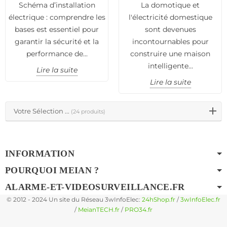
Schéma d’installation
La domotique et
Détecteur de Fumée : Guide d'achat des Détecteurs d'Alarme
électrique : comprendre les
l'électricité domestique
bases est essentiel pour
sont devenues
garantir la sécurité et la
incontournables pour
performance de...
construire une maison
intelligente...
Lire la suite
Lire la suite
Protégez votre foyer contre les incendies grâce à un
Votre Sélection ...
(24 produits)
détecteur de fumée fiable. Dans ce guide d'achat, nous
passons en revue les meilleurs détecteurs de fumée sur
le marché, leurs fonctionnalités et leurs critères de
sélection.
INFORMATION
Assurez la sécurité de votre famille et de vos biens en
POURQUOI MEIAN ?
choisissant le détecteur de fumée qui répond le mieux à
vos besoins. Avec notre guide, faites un choix éclairé
ALARME-ET-VIDEOSURVEILLANCE.FR
pour une protection maximale.
© 2012 - 2024 Un site du Réseau 3wInfoElec:
24hShop.fr
/
3wInfoElec.fr
Ne prenez aucun risque avec la sécurité de votre foyer.
/
MeianTECH.fr
/
PRO34.fr
Optez pour la tranquillité d'esprit avec nos Capteurs de
fumée de qualité supérieure. Découvrez la gamme