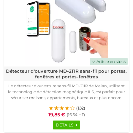
détecteur de mouvement pour assurer une tranquillité
d'esprit totale. Optez pour la qualité et la fiabilité avec ce
détecteur !
Article en stock
check
Détecteur d'ouverture MD-211R sans-fil pour portes,
fenêtres et portes-fenêtres
Le détecteur d'ouverture sans-fil MD-211R de Meian, utilisant
la technologie de détection magnétique ILS, est parfait pour
sécuriser maisons, appartements, bureaux et plus encore.
Alimenté par une batterie Lithium-Ion 3V (CR-123A), ce
(182)
dispositif offre une autonomie de 2-3 ans en usage standard.
19,85 €
(16.54 HT)
Fonctionnant sur des fréquences de 433 MHz ou 868 MHz, il
transmet sur 150-200 mètres. Son système de modulation
DÉTAILS
sécurisée ASK multicanaux assure une protection