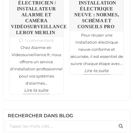
S
ÉLECTRICIEN /
INSTALLATION
:
INSTALLATEUR
ÉLECTRIQUE
ALARME ET
NEUVE : NORMES,
C
CAMÉRA
SCHÉMA ET
VIDÉOSURVEILLANCE
CONSEILS PRO
N
LEROY MERLIN
Pour réussir une
1 commentaire
installation électrique
Chez Alarme-et-
neuve conforme et
nt
n
Videosurveillance.fr, nous
sécurisée, il est essentiel de
offrons un service
suivre chaque étape avec...
d'installation professionnel
Lire la suite
pour vos systèmes
d'alarmes...
Lire la suite
RECHERCHER DANS BLOG