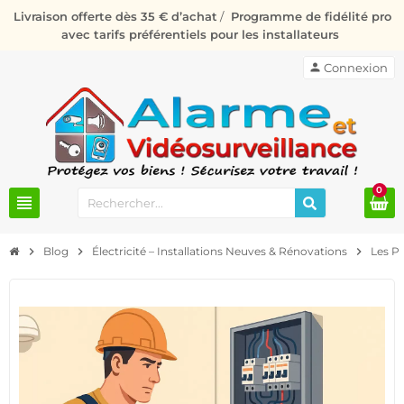
Livraison offerte dès 35 € d’achat
/
Programme de fidélité pro
avec tarifs préférentiels pour les installateurs
person
Connexion
0
view_headline
chevron_right
Blog
chevron_right
Électricité – Installations Neuves & Rénovations
chevron_right
Les Pi