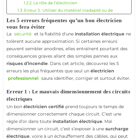
1.2.2. Le rôle de l’électricien
1.3. Erreur 3 : Utiliser du matériel inadapté ou de
mauvaise qualité
Les 5 erreurs fréquentes qu’un bon électricien
1.3.1. Matériel à éviter :
vous fera éviter
1.3.2. La méthode du professionnel
La
sécurité
et la fiabilité d'une
installation électrique
ne
1.4. Erreur 4 : Mauvais câblage ou connexions mal
tolèrent aucune approximation. Si certaines erreurs
faites
peuvent sembler anodines, elles entraînent pourtant des
1.4.1. Signes révélateurs
conséquences graves allant des simples pannes aux
1.4.2. Intervention du professionnel
risques d’incendie
. Dans cet article, découvrez les 5
1.5. Erreur 5 : Absence de protection adéquate
erreurs les plus fréquentes que seul un
électricien
1.5.1. Que peut-il se passer ?
professionnel
saura identifier, corriger et surtout éviter.
1.5.2. Préconisations du professionnel
Erreur 1 : Le mauvais dimensionnement des circuits
2. L'importance d'un diagnostic électrique fiable
électriques
3. Installation neuve ou rénovation : même exigence
Un bon
3.1. Normes à respecter
électricien certifié
prend toujours le temps de
dimensionner correctement chaque circuit. C’est une
4. Conclusion : pourquoi faire appel à un électricien
règle d’or dans toute
certifié ?
installation électrique
. Mal
dimensionner un circuit, c’est s’exposer à une
surcharge
électrique
, voire à un échauffement des câbles, qui peut