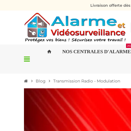
Livraison offerte dè
20
NOS CENTRALES D'ALARME
home
view_headline
Blog
Transmission Radio - Modulation
chevron_right
chevron_right