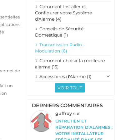
Comment Installer et
Configurer votre Système
sentielles
d'Alarme (4)
plications
Conseils de Sécurité
ée
Domestique (1)
Transmission Radio -
Modulation (6)
Comment choisir la meilleure
alarme (15)
 permet de
Accessoires d'Alarme (1)
fait un
VOIR TOUT
tion
DERNIERS COMMENTAIRES
guffroy
sur
ENTRETIEN ET
RÉPARATION D’ALARMES :
VOTRE INSTALLATEUR
s
SPÉCIALISÉ DANS LES