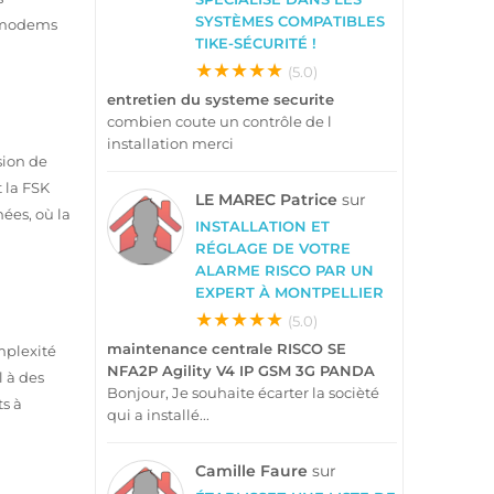
SYSTÈMES COMPATIBLES
s modems
TIKE-SÉCURITÉ !
★★★★★
(5.0)
entretien du systeme securite
combien coute un contrôle de l
installation merci
sion de
 la FSK
LE MAREC Patrice
sur
nées, où la
INSTALLATION ET
RÉGLAGE DE VOTRE
ALARME RISCO PAR UN
EXPERT À MONTPELLIER
★★★★★
(5.0)
maintenance centrale RISCO SE
mplexité
NFA2P Agility V4 IP GSM 3G PANDA
 à des
Bonjour, Je souhaite écarter la socièté
ts à
qui a installé...
Camille Faure
sur