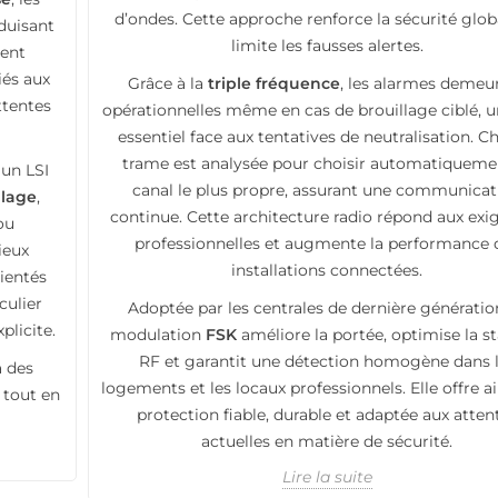
d’ondes. Cette approche renforce la sécurité glob
éduisant
limite les fausses alertes.
cent
iés aux
Grâce à la
triple fréquence
, les alarmes demeu
ttentes
opérationnelles même en cas de brouillage ciblé, u
essentiel face aux tentatives de neutralisation. 
trame est analysée pour choisir automatiqueme
 un LSI
canal le plus propre, assurant une communicat
llage
,
continue. Cette architecture radio répond aux exi
ou
professionnelles et augmente la performance 
ieux
installations connectées.
rientés
culier
Adoptée par les centrales de dernière génération
plicite.
modulation
FSK
améliore la portée, optimise la st
RF et garantit une détection homogène dans 
à des
logements et les locaux professionnels. Elle offre a
 tout en
protection fiable, durable et adaptée aux atten
actuelles en matière de sécurité.
Lire la suite