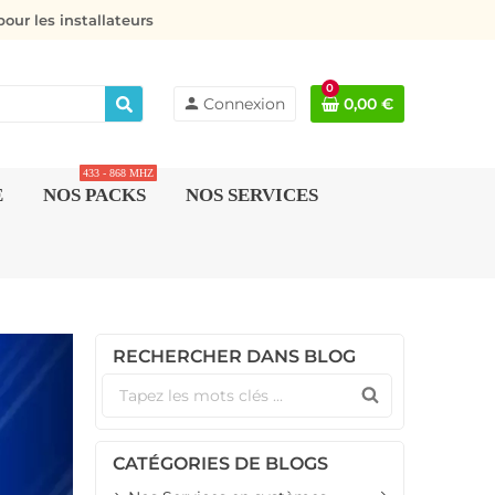
our les installateurs
0
person
Connexion
0,00 €
433 - 868 MHZ
E
NOS PACKS
NOS SERVICES
RECHERCHER DANS BLOG
CATÉGORIES DE BLOGS