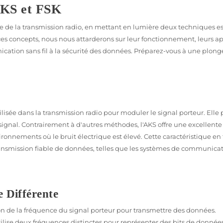
AKS et FSK
e de la transmission radio, en mettant en lumière deux techniques es
ces concepts, nous nous attarderons sur leur fonctionnement, leurs ap
cation sans fil à la sécurité des données. Préparez-vous à une plong
isée dans la transmission radio pour moduler le signal porteur. Elle
signal. Contrairement à d'autres méthodes, l'AKS offre une excellente
ironnements où le bruit électrique est élevé. Cette caractéristique en 
transmission fiable de données, telles que les systèmes de communica
 Différente
ion de la fréquence du signal porteur pour transmettre des données.
tilise deux fréquences distinctes pour représenter des bits de donnée