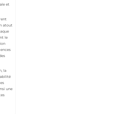
ale et
rent
n atout
Chaque
nt le
ion
gences
des
, la
abilité
les
insi une
tes