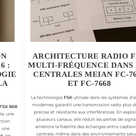
ON
ARCHITECTURE RADIO F
6 :
MULTI-FRÉQUENCE DANS 
OGIE
CENTRALES MEIAN FC-76
LA
ET FC-7668
La technologie
FSK
utilisée dans les systèmes d’
modernes garantit une transmission radio plus st
FSK 868
précise et résistante aux interférences. En explo
le, une
plusieurs canaux, elle réduit les pertes de signa
ction
améliore la fiabilité des échanges entre capteur
à une
centrale, même dans des environnements satu
sé
, les