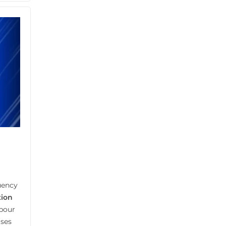
uency
tion
 pour
 ses