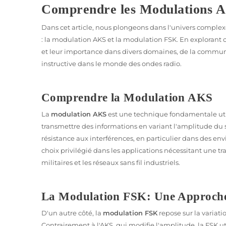
Comprendre les Modulations 
Dans cet article, nous plongeons dans l'univers complex
: la modulation AKS et la modulation FSK. En explorant 
et leur importance dans divers domaines, de la communi
instructive dans le monde des ondes radio.
Comprendre la Modulation AKS
La
modulation AKS
est une technique fondamentale util
transmettre des informations en variant l'amplitude du 
résistance aux interférences, en particulier dans des env
choix privilégié dans les applications nécessitant une 
militaires et les réseaux sans fil industriels.
La Modulation FSK: Une Approche
D'un autre côté, la
modulation FSK
repose sur la variat
Contrairement à l'AKS, qui modifie l'amplitude, la FSK u