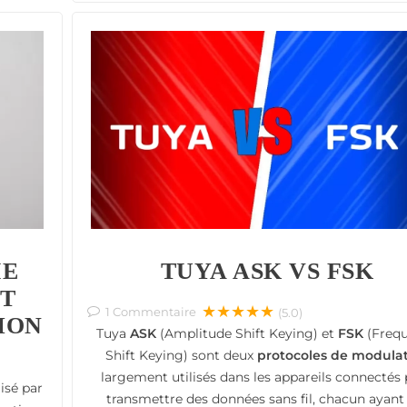
ME
TUYA ASK VS FSK
ET
★★★★★
1
Commentaire
(5.0)
ION
Tuya
ASK
(Amplitude Shift Keying) et
FSK
(Freq
Shift Keying) sont deux
protocoles de modula
largement utilisés dans les appareils connectés
lisé par
transmettre des données sans fil, chacun ayant