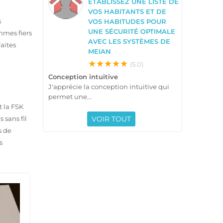
ÉTABLISSEZ UNE LISTE DE
VOS HABITANTS ET DE
s
VOS HABITUDES POUR
UNE SÉCURITÉ OPTIMALE
mmes fiers
AVEC LES SYSTÈMES DE
Faites
MEIAN
★★★★★
(5.0)
Conception intuitive
J'apprécie la conception intuitive qui
permet une...
t la FSK
 sans fil
VOIR TOUT
s de
s