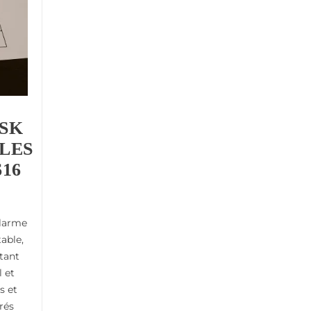
SK
LES
16
alarme
able,
itant
l et
s et
rés