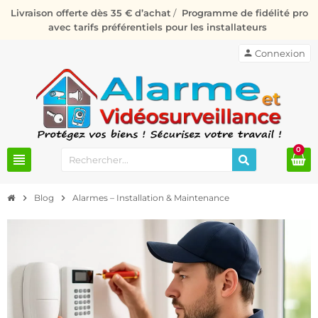
Livraison offerte dès 35 € d’achat
/
Programme de fidélité pro
avec tarifs préférentiels pour les installateurs
person
Connexion
0
view_headline
chevron_right
Blog
chevron_right
Alarmes – Installation & Maintenance