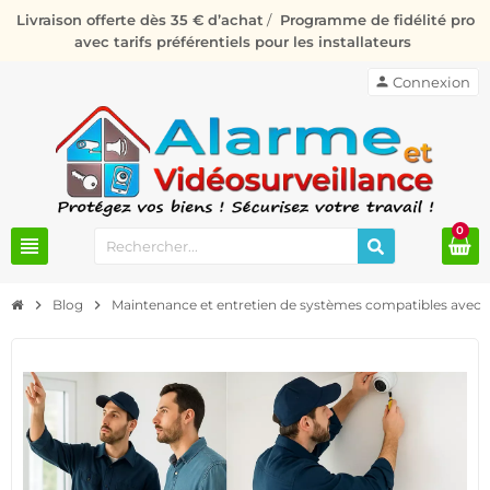
Livraison offerte dès 35 € d’achat
/
Programme de fidélité pro
avec tarifs préférentiels pour les installateurs
person
Connexion
0
view_headline
chevron_right
Blog
chevron_right
Maintenance et entretien de systèmes compatibles avec l