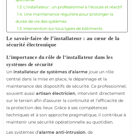
1.3. L’installateur : un professionnel à l’écoute et réactif
1.4. Une maintenance régulière pour prolonger la
durée de vie des systèmes
1.5. Intervention sur tous types de bâtiments
1.6. Un installateur qualifié pour les systèmes
Le savoir-faire de l’installateur : au cœur de la
compatibles TIKE SECURITE
sécurité électronique
1.7. La discrétion et la propreté de l’intervention
L’importance du rôle de l’installateur dans les
1.8. La formation continue et l’adaptation
systèmes de sécurité
technologique
Un
installateur de systèmes d’alarme
1.9. Relation client : un accompagnement sur le long
joue un rôle
central dans la mise en place, le dépannage et la
terme
maintenance des dispositifs de sécurité. Ce professionnel,
1.10. Le dépannage : un service rapide et maîtrisé
souvent aussi
2. Conclusion : un savoir-faire essentiel pour une sécurité
artisan électricien
, intervient directement
sur le terrain afin d’assurer la continuité et l’efficacité de
durable
la protection des lieux. Grâce à ses compétences
techniques et à son approche pragmatique, il contribue à
maintenir une sécurité opérationnelle au quotidien.
Les systèmes d’
alarme anti-intrusion
, de