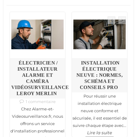
S
ÉLECTRICIEN /
INSTALLATION
:
INSTALLATEUR
ÉLECTRIQUE
ALARME ET
NEUVE : NORMES,
C
CAMÉRA
SCHÉMA ET
VIDÉOSURVEILLANCE
CONSEILS PRO
N
LEROY MERLIN
Pour réussir une
1 commentaire
installation électrique
Chez Alarme-et-
neuve conforme et
nt
n
Videosurveillance.fr, nous
sécurisée, il est essentiel de
offrons un service
suivre chaque étape avec...
d'installation professionnel
Lire la suite