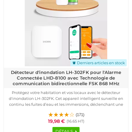
Derniers articles en stock
notifications_active
Détecteur d'inondation LH-302FK pour l'Alarme
Connectée LHD-8100 avec Technologie de
communication bidirectionnelle FSK 868 MHz
Protégez votre habitation et vos locaux avec le détecteur
d'inondation LH-302FK. Cet appareil intelligent surveille en
continu les fuites d’eau et les immersions, déclenchant une
alerte instantanée dès que le niveau d'eau dépasse 0,5 mm.
(171)
Grâce à sa technologie de communication bidirectionnelle
19,98 €
(16.65 HT)
FSK 868 MHz, il garantit une transmission ultra-fiable avec
une portée allant jusqu’à 800 mètres en extérieur.
DÉTAILS