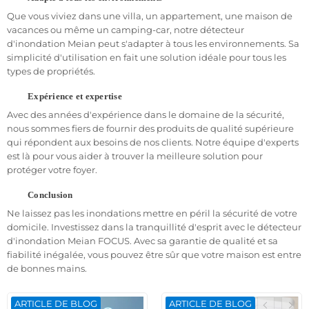
l'application dédiée
.
Que vous viviez dans une villa, un appartement, une maison de
vacances ou même un camping-car, notre détecteur
Ne laissez pas l'installation du capteur d'inondation FOCUS vous
d'inondation Meian peut s'adapter à tous les environnements. Sa
freiner dans votre quête de protection contre les inondations.
simplicité d'utilisation en fait une solution idéale pour tous les
Avec notre guide étape par étape, vous serez
opérationnel
en un
types de propriétés.
rien de temps.
Investissez dans la
tranquillité d'esprit
dès aujourd'hui en
Expérience et expertise
installant le détecteur d'inondation Meian FOCUS et
protégez
Avec des années d'expérience dans le domaine de la sécurité,
votre maison ou votre lieu de travail contre les dommages
nous sommes fiers de fournir des produits de qualité supérieure
coûteux des inondations.
qui répondent aux besoins de nos clients. Notre équipe d'experts
est là pour vous aider à trouver la meilleure solution pour
protéger votre foyer.
Conclusion
Ne laissez pas les inondations mettre en péril la sécurité de votre
domicile. Investissez dans la tranquillité d'esprit avec le détecteur
d'inondation Meian FOCUS. Avec sa garantie de qualité et sa
fiabilité inégalée, vous pouvez être sûr que votre maison est entre
de bonnes mains.
ARTICLE DE BLOG
ARTICLE DE BLOG