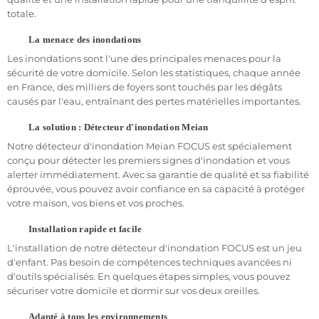
idéal
pour une
protection efficace
contre les dégâts d'eau. De
totale.
plus, sa
connectivité intelligente
vous permet de surveiller votre
espace à distance, offrant une
tranquillité d'esprit
La menace des inondations
supplémentaire.
Les inondations sont l'une des principales menaces pour la
Protégez
votre foyer ou votre entreprise avec le détecteur
sécurité de votre domicile. Selon les statistiques, chaque année
d'inondation Meian. Ses fonctionnalités avancées garantissent
en France, des milliers de foyers sont touchés par les dégâts
une détection précoce des inondations, vous permettant d'agir
causés par l'eau, entraînant des pertes matérielles importantes.
rapidement pour minimiser les dommages.
La solution : Détecteur d'inondation Meian
Investissez dans votre
sécurité
dès aujourd'hui avec le détecteur
d'inondation FOCUS et
Notre détecteur d'inondation Meian FOCUS est spécialement
protégez
ce qui compte le plus pour vous.
conçu pour détecter les premiers signes d'inondation et vous
Installation : Guide d'installation détecteur d'inondation Meian
alerter immédiatement. Avec sa garantie de qualité et sa fiabilité
éprouvée, vous pouvez avoir confiance en sa capacité à protéger
Apprenez comment
installer facilement
le détecteur
votre maison, vos biens et vos proches.
d'inondation FOCUS pour une
protection
rapide
et
efficace
contre les inondations.
Installation rapide et facile
L'installation
du capteur d'inondation Meian est
simple
et ne
L'installation de notre détecteur d'inondation FOCUS est un jeu
nécessite que quelques étapes. Tout d'abord, repérez l'endroit
d'enfant. Pas besoin de compétences techniques avancées ni
optimal pour placer le détecteur, généralement près des zones à
d'outils spécialisés. En quelques étapes simples, vous pouvez
risque telles que les sous-sols ou les salles de bains.
sécuriser votre domicile et dormir sur vos deux oreilles.
Ensuite, fixez-le solidement en suivant les instructions fournies.
Adapté à tous les environnements
Enfin, connectez-le à votre réseau Wi-Fi et configurez-le via