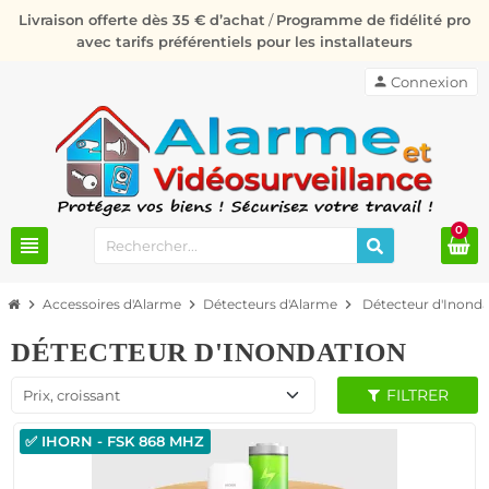
Livraison offerte dès 35 € d’achat
/
Programme de fidélité pro
avec tarifs préférentiels pour les installateurs
person
Connexion
0
view_headline
chevron_right
Accessoires d'Alarme
chevron_right
Détecteurs d'Alarme
chevron_right
Détecteur d'Inonda
DÉTECTEUR D'INONDATION
FILTRER
Prix, croissant
✅ IHORN - FSK 868 MHZ