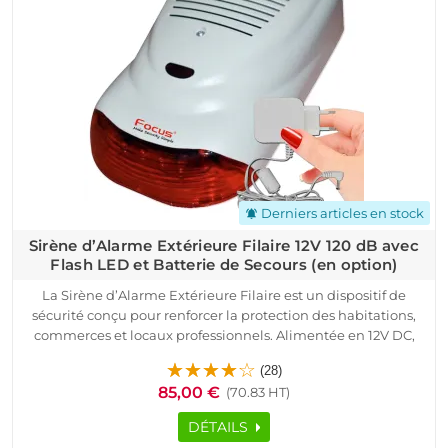
Derniers articles en stock
notifications_active
Sirène d’Alarme Extérieure Filaire 12V 120 dB avec
Flash LED et Batterie de Secours (en option)
La Sirène d’Alarme Extérieure Filaire est un dispositif de
sécurité conçu pour renforcer la protection des habitations,
commerces et locaux professionnels. Alimentée en 12V DC,
cette sirène filaire intègre un haut-parleur dynamique
(28)
puissant capable d’atteindre 120 dB, permettant de signaler
85,00 €
(70.83 HT)
immédiatement toute intrusion. Son flash LED lumineux
améliore la visibilité de l’alerte et facilite l’identification de
DÉTAILS
l’origine de l’alarme. Grâce à sa conception robuste et à sa