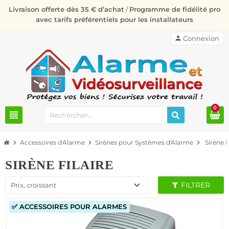
Livraison offerte dès 35 € d’achat
/
Programme de fidélité pro
avec tarifs préférentiels pour les installateurs
person
Connexion
0
view_headline
chevron_right
Accessoires d'Alarme
chevron_right
Sirènes pour Systèmes d'Alarme
chevron_right
Sirène F
SIRÈNE FILAIRE
FILTRER
Prix, croissant
✅ ACCESSOIRES POUR ALARMES