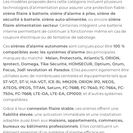
Les modèles proposés dans cette catégorie incluent plusieurs
Sirène filaire à batterie
technologies d’alimentation pour assurer une protection fiable :
Sirène filaire d’alarme à piles
sirène filaire à batterie
,
sirène d’alarme à piles
,
sirène de
sécurité à batterie
,
sirène auto-alimentée
, ou encore
sirène
Sirène de sécurité à batterie
filaire alimentation secteur
. Certaines intègrent une batterie
interne permettant de continuer à fonctionner même en cas de
Sirène auto-alimentée
coupure électrique ou de tentative de sabotage.
Sirène filaire alimentation secteur
Ces
sirènes d’alarme autonomes
sont conçues pour être
100 %
compatibles avec les systèmes d’alarme
des principales
Sirène d’alarme autonome
marques du marché :
Meian, Protectoris, Atlantic'S, ORION,
Iprotect, Domega, Tike Sécurité, HOMSECUR, Optium, Orum,
Sirène sur batterie
Focus, Jod1 revolution et Paradox
. Elles peuvent également être
Sirène raccordement électrique
utilisées avec de nombreuses centrales et équipements tels que
ST-VGT, ST-V, HA-VGT, ICE-Bi, MN209, ORION IP2, NEOS,
Ces variantes répondent à différents besoins d’installation et de
ATEOS, IPEOS, TITAN, Saturn, FC-7688, FC-7640, FC-7664, FC-
continuité de fonctionnement.
7504, FC-7668, LTE-OA, LTE-EA, CP1000
, et d’autres systèmes
compatibles.
Grâce à leur
connexion filaire stable
, ces sirènes offrent une
À quoi sert une sirène filaire dans un système d’alarme
fiabilité élevée
, une activation immédiate et une installation
Une centrale d’alarme détecte les intrusions mais reste
adaptée aussi bien aux
maisons, appartements, commerces,
silencieuse sans dispositif d’alerte. La sirène transforme l’alarme
bureaux ou bâtiments professionnels
. Elles constituent un
électronique en
signal sonore dissuasif
.
élément essentiel d’un système d’alarme efficace en