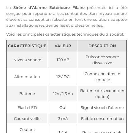
La
Sirène
d’
Alarme
Extérieure
Filaire
présentée ici a été
conçue pour répondre à ces contraintes. Son niveau sonore
élevé et sa conception robuste en font une solution adaptée
aux installations résidentielles et professionnelles.
Voici les principales caractéristiques techniques du dispositif.
CARACTÉRISTIQUE
VALEUR
DESCRIPTION
Puissance sonore
Niveau sonore
120 dB
dissuasive
Connexion directe
Alimentation
12V
DC
centrale
Batterie de secours (en
Batterie
12V
/ 1,3 Ah
option)
Flash
LED
Oui
Signal visuel d’
alarme
Courant veille
3 mA
Faible consommation
Courant
1,4 A
Puissance maximale