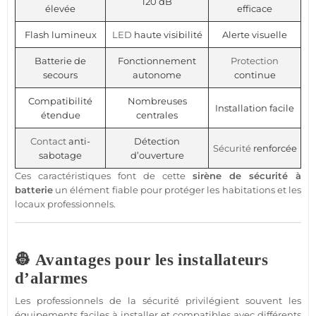
120 dB
élevée
efficace
Flash lumineux
LED
haute visibilité
Alerte visuelle
Batterie de
Fonctionnement
Protection
secours
autonome
continue
Compatibilité
Nombreuses
Installation facile
étendue
centrales
Contact
anti-
Détection
Sécurité
renforcée
sabotage
d’ouverture
Ces caractéristiques font de cette
sirène
de
sécurité
à
batterie
un élément
fiable
pour
protéger
les habitations et les
locaux professionnels.
👷 Avantages pour les installateurs
d’alarmes
Les professionnels de la
sécurité
privilégient souvent les
équipements faciles à installer et
compatibles
avec différents