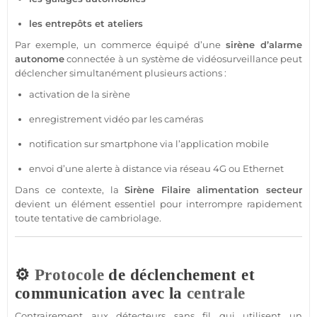
les entrepôts et ateliers
Par exemple, un
commerce
équipé d’une
sirène
d’
alarme
autonome
connectée
à un
système
de
vidéosurveillance
peut
déclencher simultanément plusieurs actions :
activation de la
sirène
enregistrement vidéo par les caméras
notification sur
smartphone
via l’
application
mobile
envoi d’une alerte à distance via réseau
4G
ou Ethernet
Dans ce contexte, la
Sirène
Filaire
alimentation
secteur
devient un élément essentiel pour interrompre rapidement
toute tentative de cambriolage.
⚙️
Protocole
de déclenchement et
communication avec la
centrale
Contrairement aux détecteurs sans fil qui utilisent un