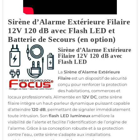
Sirène d’Alarme Extérieure Filaire
12V 120 dB avec Flash LED et
Batterie de Secours (en option)
Sirène d’Alarme Extérieure
Filaire 12V 120 dB avec
Flash LED
La
Sirène d’Alarme Extérieure
Filaire
est un dispositif de sécurité
conçu pour renforcer la protection
des habitations, commerces et
locaux professionnels. Alimentée en
12V DC
, cette sirène
filaire intègre un haut-parleur dynamique puissant capable
d’atteindre
120 dB
, permettant de signaler immédiatement
toute intrusion. Son
flash LED lumineux
améliore la
visibilité de l’alerte et facilite l’identification de l’origine de
l’alarme. Grâce à sa conception robuste et à sa protection
contre l’eau, cette sirène s’adapte aux installations