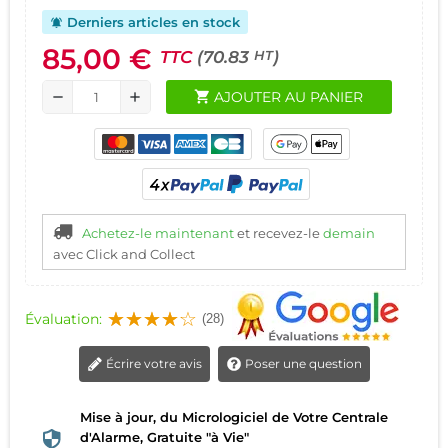
Derniers articles en stock
notifications_active
85,00 €
TTC
(70.83
)
HT
shopping_cart
AJOUTER AU PANIER
remove
add
Achetez-le maintenant
et recevez-le
demain
avec Click and Collect
Évaluation:
(28)
Écrire votre avis
Poser une question
Mise à jour, du Micrologiciel de Votre Centrale
d'Alarme, Gratuite "à Vie"