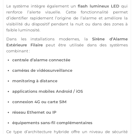
Le
système
intègre également un
flash lumineux
LED
qui
renforce l’alerte visuelle. Cette fonctionnalité permet
d’identifier rapidement l’origine de l’
alarme
et améliore la
visibilité du dispositif pendant la nuit ou dans des zones à
faible luminosité.
Dans les installations modernes, la
Sirène
d’
Alarme
Extérieure
Filaire
peut être utilisée dans des systèmes
combinant :
centrale
d’
alarme
connectée
caméras de
vidéosurveillance
monitoring à distance
applications mobiles
Android
/
iOS
connexion
4G
ou
carte SIM
réseau Ethernet ou IP
équipements
sans-fil
complémentaires
Ce type d’architecture hybride offre un niveau de
sécurité