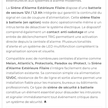
extérieures et aux systèmes d’alarme modernes.
La
Sirène d’Alarme Extérieure Filaire
dispose d’une
batterie
de secours 12V / 1,3 Ah
intégrée qui garantit la continuité du
signal en cas de coupure d’alimentation. Cette
sirène filaire
à batterie (en option)
reste donc opérationnelle même si un
intrus tente de désactiver le système électrique. Le dispositif
comprend également un
contact anti-sabotage
et une
entrée de déclenchement TRIG permettant une activation
directe depuis la centrale d’alarme. Plusieurs tonalités
d’alerte et un système de LED multifonction complètent la
signalisation sonore et visuelle.
Compatible avec de nombreuses centrales d’alarme comme
Meian, Atlantic’s, Protectoris, Paradox ou IProtect
, la
Sirène
d’Alarme Extérieure Filaire
s’intègre facilement dans une
installation existante. Sa connexion simple via alimentation
12VDC
, résistance de fin de ligne et sortie alarme permet une
installation fiable pour les maisons, bureaux ou bâtiments
professionnels. Ce type de
sirène de sécurité à batterie
constitue un élément essentiel pour dissuader les intrusions
et signaler immédiatement tout événement critique dans
un système de sécurité. 🔔