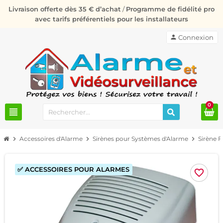
Livraison offerte dès 35 € d’achat
/
Programme de fidélité pro
avec tarifs préférentiels pour les installateurs
person
Connexion
0
view_headline
chevron_right
Accessoires d'Alarme
chevron_right
Sirènes pour Systèmes d'Alarme
chevron_right
Sirène Fi
✅ ACCESSOIRES POUR ALARMES
favorite_border