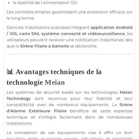
la stabilité de l’
alimentation
12V
Ces contrôles simples garantissent une
protection
efficace sur
le long terme.
Dans les installations avancées intégrant
application
Android
/
iOS
,
carte SIM
,
système
connecté
et
vidéosurveillance
, les
utilisateurs peuvent recevoir une notification instantanée dès
que la
Sirène
Filaire
à batterie
se déclenche.
📊 Avantages techniques de la
technologie
Meian
Les systèmes de
sécurité
basés sur les technologies
Meian
Technology
sont reconnus pour leur fiabilité et leur
compatibilité avec de nombreux équipements. La
Sirène
d’
Alarme
Extérieure
Filaire
bénéficie de cette expertise
technique et s’intègre facilement dans de nombreuses
installations.
La conception de ces équipements vise à offrir un bon
équilibre entre puissance sonore, robustesse et simplicité