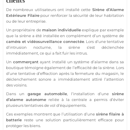
clients
De nombreux utilisateurs ont installé cette
Sirène
d’
Alarme
Extérieure
Filaire
pour renforcer la
sécurité
de leur habitation
ou de leur entreprise.
Un propriétaire de
maison
individuelle
explique par exemple
que la
sirène
a été installée en complément d’un
système
de
caméra
et
vidéosurveillance
connectée
. Lors d’une tentative
d’intrusion nocturne, la
sirène
s’est déclenchée
immédiatement, ce qui a fait fuir les intrus.
Un
commerçant
ayant installé un
système
d’
alarme
dans sa
boutique
témoigne également de l’efficacité de la
sirène
. Lors
d’une tentative d’effraction après la fermeture du magasin, le
déclenchement sonore a immédiatement attiré l’attention
des voisins.
Dans un
garage
automobile
, l’installation d’une
sirène
d’
alarme
autonome
reliée à la
centrale
a permis d’éviter
plusieurs tentatives de vol d’équipements.
Ces exemples montrent que l’utilisation d’une
sirène
filaire
à
batterie
reste une solution particulièrement efficace pour
protéger
les biens.