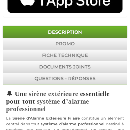
DESCRIPTION
PROMO
FICHE TECHNIQUE
DOCUMENTS JOINTS
QUESTIONS - RÉPONSES
🔔 Une
sirène
extérieure
essentielle
pour tout
système
d’
alarme
professionnel
La
Sirène
d’
Alarme
Extérieure
Filaire
constitue un élément
central dans tout
système
d’
alarme
professionnel
destiné à
protéger
une
maison
, un
appartement
, un
garage
, une