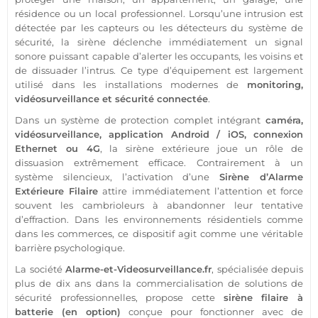
résidence
ou un local
professionnel
. Lorsqu’une intrusion est
détectée par les capteurs ou les détecteurs du
système
de
sécurité
, la
sirène
déclenche immédiatement un signal
sonore puissant capable d’alerter les occupants, les voisins et
de dissuader l’intrus. Ce type d’équipement est largement
utilisé dans les installations modernes de
monitoring,
vidéosurveillance
et
sécurité
connectée
.
Dans un
système
de
protection
complet intégrant
caméra
,
vidéosurveillance
,
application
Android
/
iOS
, connexion
Ethernet ou
4G
, la
sirène
extérieure
joue un rôle de
dissuasion extrêmement efficace. Contrairement à un
système
silencieux, l’activation d’une
Sirène
d’
Alarme
Extérieure
Filaire
attire immédiatement l’attention et force
souvent les cambrioleurs à abandonner leur tentative
d’effraction. Dans les environnements résidentiels comme
dans les
commerces
, ce dispositif agit comme une véritable
barrière psychologique.
La société
Alarme
-et-Videosurveillance.fr
, spécialisée depuis
plus de dix ans dans la commercialisation de solutions de
sécurité
professionnelles, propose cette
sirène
filaire
à
batterie (en option)
conçue pour fonctionner avec de