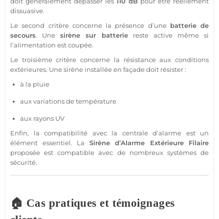
doit généralement dépasser les
110 dB
pour être réellement
dissuasive.
Le second critère concerne la
présence
d’une
batterie de
secours
. Une
sirène
sur batterie
reste active même si
l’
alimentation
est coupée.
Le troisième critère concerne la résistance aux conditions
extérieures. Une
sirène
installée en façade doit résister :
à la pluie
aux variations de
température
aux rayons UV
Enfin, la compatibilité avec la
centrale
d’
alarme
est un
élément essentiel. La
Sirène
d’
Alarme
Extérieure
Filaire
proposée est
compatible
avec de nombreux systèmes de
sécurité
.
🏠 Cas pratiques et témoignages