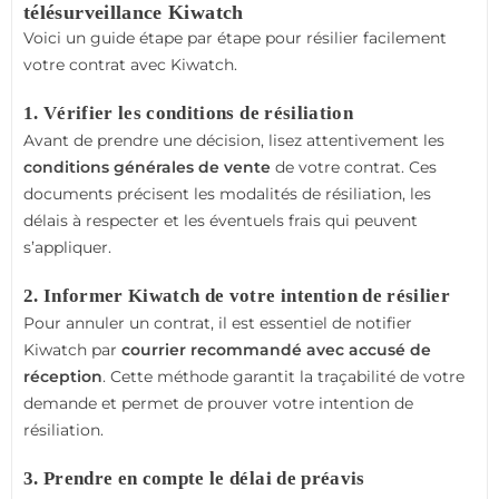
télésurveillance Kiwatch
5.8. Pourquoi choisir Alarme-et-Videosurveillance.fr
Voici un guide étape par étape pour résilier facilement
après une résiliation de Kiwatch ?
votre contrat avec Kiwatch.
5.9. Conseils pour garantir la sécurité après résiliation
5.9.1. 1. Installer des alarmes autonomes
1. Vérifier les conditions de résiliation
5.9.2. 2. Utiliser une application de surveillance
Avant de prendre une décision, lisez attentivement les
5.9.3. 3. Optimiser la sécurité physique
conditions générales de vente
de votre contrat. Ces
5.10. Conclusion
documents précisent les modalités de résiliation, les
délais à respecter et les éventuels frais qui peuvent
s’appliquer.
2. Informer Kiwatch de votre intention de résilier
Pour annuler un contrat, il est essentiel de notifier
Kiwatch par
courrier recommandé avec accusé de
réception
. Cette méthode garantit la traçabilité de votre
demande et permet de prouver votre intention de
résiliation.
3. Prendre en compte le délai de préavis