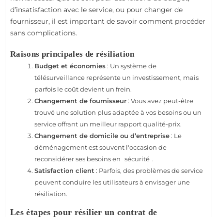
5.3.2. 2. Ne pas envoyer la demande de résiliation
d’insatisfaction avec le service, ou pour changer de
par recommandé
fournisseur, il est important de savoir comment procéder
5.3.3. 3. Sous-estimer les frais de résiliation
sans complications.
5.3.4. 4. Ne pas lire les conditions de fin de contrat
5.4. Comparaison des offres de télésurveillance :
Raisons principales de résiliation
pourquoi Kiwatch ?
Budget et économies
: Un système de
5.4.1. Principaux avantages de Kiwatch
télésurveillance représente un investissement, mais
5.4.2. Inconvénients potentiels de Kiwatch
parfois le coût devient un frein.
5.5. Étapes pour choisir un nouveau service de
Changement de fournisseur
: Vous avez peut-être
télésurveillance
trouvé une solution plus adaptée à vos besoins ou un
5.5.1. 1. Évaluer vos besoins de sécurité
service offrant un meilleur rapport qualité-prix.
5.5.2. 2. Comparer les offres et les services
Changement de domicile ou d’entreprise
: Le
5.5.3. 3. Examiner les conditions contractuelles
déménagement est souvent l'occasion de
5.5.4. 4. Considérer les alternatives à la
reconsidérer ses besoins en
sécurité
.
télésurveillance classique
Satisfaction client
: Parfois, des problèmes de service
5.6. Étude de cas : Résiliation réussie d'un contrat de
peuvent conduire les utilisateurs à envisager une
télésurveillance
résiliation.
5.7. Foire aux questions (FAQ) sur la résiliation de
Les étapes pour résilier un contrat de
contrat Kiwatch