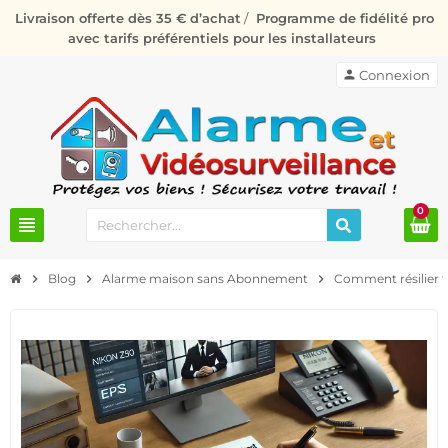
Livraison offerte dès 35 € d’achat
/
Programme de fidélité pro
avec tarifs préférentiels pour les installateurs
person
Connexion
0
view_headline
chevron_right
Blog
chevron_right
Alarme maison sans Abonnement
chevron_right
Comment résilier f