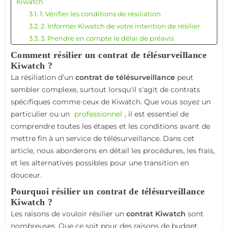
Kiwatch
3.1. 1. Vérifier les conditions de résiliation
3.2. 2. Informer Kiwatch de votre intention de résilier
3.3. 3. Prendre en compte le délai de préavis
3.4. 4. Comprendre les frais de résiliation
Comment résilier un contrat de télésurveillance
3.5. 5. Confirmer la résiliation
Kiwatch ?
4. Alternatives à la télésurveillance Kiwatch
La résiliation d’un
contrat de télésurveillance
peut
4.1. 1. Solutions de vidéosurveillance avec installation
sembler complexe, surtout lorsqu'il s'agit de contrats
autonome
spécifiques comme ceux de Kiwatch. Que vous soyez un
4.2. 2. Alarmes connectées avec suivi en temps réel
particulier ou un
professionnel
, il est essentiel de
4.3. 3. Fournisseurs concurrents
comprendre toutes les étapes et les conditions avant de
5. Questions fréquentes sur la résiliation Kiwatch
mettre fin à un service de télésurveillance. Dans cet
5.1. Quels sont les frais de résiliation d’un contrat
article, nous aborderons en détail les procédures, les frais,
Kiwatch ?
et les alternatives possibles pour une transition en
5.2. Est-il possible de résilier un contrat Kiwatch sans
douceur.
frais ?
Pourquoi résilier un contrat de télésurveillance
5.3. Les erreurs à éviter lors de la résiliation d'un contrat
Kiwatch ?
de télésurveillance Kiwatch
Les raisons de vouloir résilier un
contrat Kiwatch
sont
5.3.1. 1. Oublier de respecter le préavis de résiliation
nombreuses. Que ce soit pour des raisons de budget,