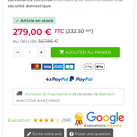
sécurité domestique
.
Article en stock
check
279,00 €
TTC
(232.50
)
HT
au lieu de
367,86 €
shopping_cart
AJOUTER AU PANIER
remove
add
Achetez-le maintenant
et recevez-le
demain
avec Click and Collect
Évaluation:
(164)
Écrire votre avis
Poser une question