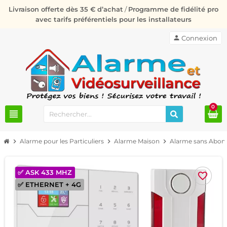
Livraison offerte dès 35 € d’achat
/
Programme de fidélité pro
avec tarifs préférentiels pour les installateurs
person
Connexion
0
view_headline
chevron_right
Alarme pour les Particuliers
chevron_right
Alarme Maison
chevron_right
Alarme sans Abo
✅ ASK 433 MHZ
favorite_border
✅ ETHERNET + 4G