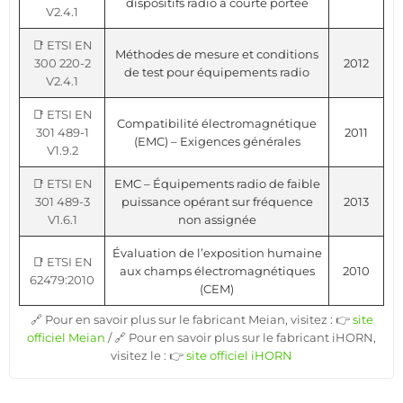
dispositifs radio à courte portée
V2.4.1
📑 ETSI EN
Méthodes de mesure et conditions
300 220-2
2012
de test pour équipements radio
V2.4.1
📑 ETSI EN
Compatibilité électromagnétique
301 489-1
2011
(EMC) – Exigences générales
V1.9.2
📑 ETSI EN
EMC – Équipements radio de faible
301 489-3
puissance opérant sur fréquence
2013
V1.6.1
non assignée
Évaluation de l’exposition humaine
📑 ETSI EN
aux champs électromagnétiques
2010
62479:2010
(CEM)
🔗 Pour en savoir plus sur le fabricant Meian, visitez : 👉
site
officiel Meian
/ 🔗 Pour en savoir plus sur le fabricant iHORN,
visitez le : 👉
site officiel iHORN