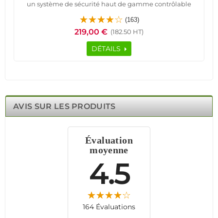
un système de sécurité haut de gamme contrôlable
depuis votre téléphone.
(163)
Conçue par Meian, leader en systèmes d'alarme, cette
219,00 €
(182.50 HT)
alarme offre une surveillance continue grâce à sa
centrale HA-VGT dotée de la technologie 4G et Ethernet.
DÉTAILS
Recevez des alertes instantanées par notifications push,
SMS ou appels en cas d'intrusion. Le pack inclut des
détecteurs d'ouverture et de mouvement, des
télécommandes et des badges RFID pour une sécurité
personnalisée.
Installation facile et service de pré-programmation
AVIS SUR LES PRODUITS
gratuit pour une mise en service rapide. Profitez de la
tranquillité d'esprit en sachant que votre véhicule est
protégé par un système fiable et efficace, grâce à la
Évaluation
technologie avancée.
moyenne
4.5
164 Évaluations