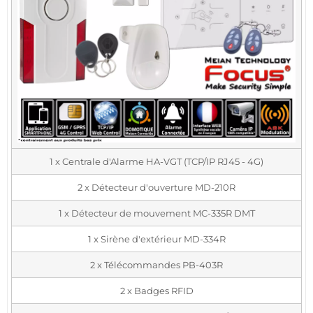
1 x Centrale d'Alarme HA-VGT (TCP/IP RJ45 - 4G)
2 x Détecteur d'ouverture MD-210R
1 x Détecteur de mouvement MC-335R DMT
1 x Sirène d'extérieur MD-334R
2 x Télécommandes PB-403R
2 x Badges RFID