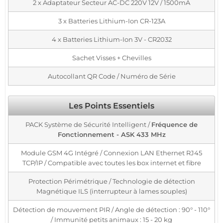
2 x Adaptateur Secteur AC-DC 220V 12V / 1500mA
3 x Batteries Lithium-Ion CR-123A
4 x Batteries Lithium-Ion 3V - CR2032
Sachet Visses + Chevilles
Autocollant QR Code / Numéro de Série
Les Points Essentiels
PACK Système de Sécurité Intelligent /
Fréquence de
Fonctionnement - ASK 433 MHz
Module GSM 4G Intégré / Connexion LAN Ethernet RJ45
TCP/IP / Compatible avec toutes les box internet et fibre
Protection Périmétrique / Technologie de détection
Magnétique ILS (interrupteur à lames souples)
Détection de mouvement PIR / Angle de détection : 90° - 110°
/ Immunité petits animaux : 15 - 20 kg