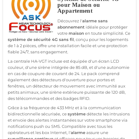
pour Maison ou
Appartement
Découvrez l'
alarme sans
abonnement
idéale pour protéger
votre
maison
en toute simplicité. Ce
système de sécurité 4G sans fil
, conçu pour les logements
de 1 à 2 pièces, offre une installation facile et une protection
fiable 24/7, sans engagement.
La centrale HA-VGT incluse est équipée d'un écran LCD
couleur, d'une sirène intégrée de 85 dB, et d'une autonomie
en cas de coupure de courant de 24. Le pack comprend
également des détecteurs d'ouverture pour portes et
fenêtres, un détecteur de mouvement avec immunité aux
petits animaux, une sirène extérieure puissante de 120 dB,
des télécommandes et des badges RFID.
Grâce à sa fréquence de 433 MHz et à la communication
bidirectionnelle sécurisée, ce
système
détecte les intrusions
et envoie des alertes instantanées sur votre smartphone via
notifications push ou SMS. Compatible avec tous les
opérateurs et les box Internet, l'
alarme
assure une
surveillance continue
et efficace pour tous vos besoins de