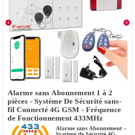
chevron_left
chevron_right
Alarme sans Abonnement 1 à 2
pièces - Système De Sécurité sans-
fil Connecté 4G GSM - Fréquence
de Fonctionnement 433MHz
Alarme sans Abonnement –
Système de Sécurité 4G