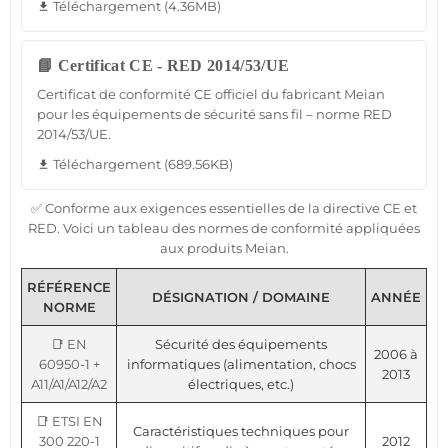
Téléchargement (4.36MB)
file_download
📘 Certificat CE - RED 2014/53/UE
Certificat de conformité CE officiel du fabricant Meian
pour les équipements de sécurité sans fil – norme RED
2014/53/UE.
Téléchargement (689.56KB)
file_download
✅ Conforme aux exigences essentielles de la directive CE et
RED. Voici un tableau des normes de conformité appliquées
aux produits Meian.
RÉFÉRENCE
DÉSIGNATION / DOMAINE
ANNÉE
NORME
📑 EN
Sécurité des équipements
2006 à
60950-1 +
informatiques (alimentation, chocs
2013
A11/A1/A12/A2
électriques, etc.)
📑 ETSI EN
Caractéristiques techniques pour
300 220-1
2012