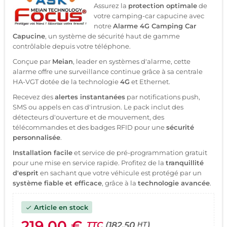
Assurez la
protection optimale
de
votre camping-car capucine avec
notre
Alarme 4G Camping Car
Capucine
, un système de sécurité haut de gamme
contrôlable depuis votre téléphone.
Conçue par
Meian
, leader en systèmes d'alarme, cette
alarme offre une surveillance continue grâce à sa centrale
HA-VGT dotée de la technologie
4G
et Ethernet.
Recevez des
alertes instantanées
par notifications push,
SMS ou appels en cas d'intrusion. Le pack inclut des
détecteurs d'ouverture et de mouvement, des
télécommandes et des badges RFID pour une
sécurité
personnalisée
.
Installation facile
et service de pré-programmation gratuit
pour une mise en service rapide. Profitez de la
tranquillité
d'esprit
en sachant que votre véhicule est protégé par un
système fiable et efficace
, grâce à la
technologie avancée
.
Article en stock
check
219,00 €
TTC
(182.50
)
HT