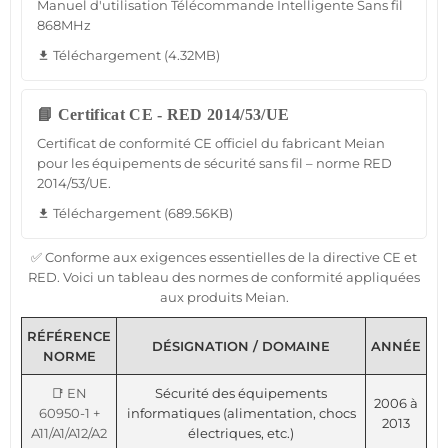
Manuel d'utilisation Télécommande Intelligente Sans fil
868MHz
Téléchargement (4.32MB)
file_download
📘 Certificat CE - RED 2014/53/UE
Certificat de conformité CE officiel du fabricant Meian
pour les équipements de sécurité sans fil – norme RED
2014/53/UE.
Téléchargement (689.56KB)
file_download
✅ Conforme aux exigences essentielles de la directive CE et
RED. Voici un tableau des normes de conformité appliquées
aux produits Meian.
RÉFÉRENCE
DÉSIGNATION / DOMAINE
ANNÉE
NORME
📑 EN
Sécurité des équipements
2006 à
60950-1 +
informatiques (alimentation, chocs
2013
A11/A1/A12/A2
électriques, etc.)