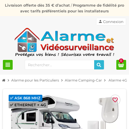
Livraison offerte dès 35 € d’achat
/
Programme de fidélité pro
avec tarifs préférentiels pour les installateurs
person
Connexion
0
view_headline
chevron_right
Alarme pour les Particuliers
chevron_right
Alarme Camping-Car
chevron_right
Alarme 4G 
✅ ASK 868 MHZ
favorite_border
✅ ETHERNET + 4G