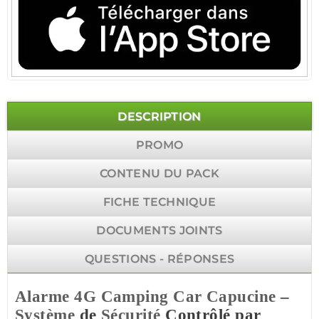
DESCRIPTION
PROMO
CONTENU DU PACK
FICHE TECHNIQUE
DOCUMENTS JOINTS
QUESTIONS - RÉPONSES
Alarme 4G
Camping Car Capucine
–
Système
de
Sécurité
Contrôlé par