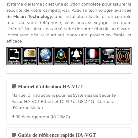
système d'alarme
; c'est une solution complète pour assurer la
sécurité
de votre
camping-car
. Avec la technologie avancée
de
Meian Technology
, une installation facile, et un contrôle
total via votre téléphone, vous pouvez voyager en toute
sérénité. Ne laissez pas la
sécurité
de votre véhicule au hasard.
Investissez dès aujourd'hui dans une
protection
fiable
et
efficace.
📘 Manuel d'utilisation HA-VGT
Manuel d'instructions pour les Systèmes de Sécurité
Focus HA-VGT Ethernet TCP/IP et GSM 4G - Centrale
d'Alarme Meian
Téléchargement (18.08MB)
file_download
📘 Guide de référence rapide HA-VGT