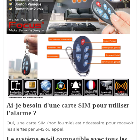
Ai-je besoin d'une
carte SIM
pour utiliser
l'
alarme
?
Oui, une
carte SIM
(non fournie) est nécessaire pour recevoir
les alertes par SMS ou appel.
Le
système
est-il
compatible
avec tous les