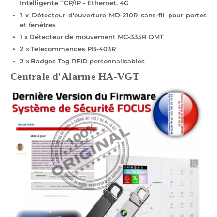
Intelligente TCP/IP - Ethernet,
4G
1 x
Détecteur d'ouverture
MD-210R
sans-fil
pour portes
et fenêtres
1 x
Détecteur de mouvement
MC-335R
DMT
2 x Télécommandes
PB-403R
2 x Badges Tag
RFID
personnalisables
Centrale d'Alarme
HA-VGT