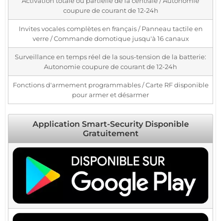
Activation totale ou partielle de la centrale / Autonomie
coupure de courant de 12-24h
Invites vocales complètes en français / Panneau tactile en
verre / Commande domotique jusqu'à 16 canaux
Surveillance en temps réel de la sous-tension de la batterie:
Autonomie coupure de courant de 12-24h
Fonctions d'armement programmables / Carte RF disponible
pour armer et désarmer
Application Smart-Security Disponible
Gratuitement