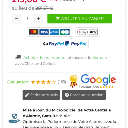
au lieu de
281,37 €
shopping_cart
AJOUTER AU PANIER
remove
add
Achetez-le maintenant
et recevez-le
demain
avec Click and Collect
Évaluation:
(163)
Écrire votre avis
Poser une question
Mise à jour, du Micrologiciel de Votre Centrale
d'Alarme, Gratuite "à Vie"
Optimisez la Performance de Votre Alarme avec la
Dernière Mise à Jour. Disponible Gratuitement !