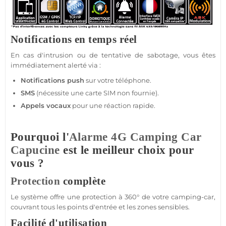
Notifications en temps réel
En cas d'intrusion ou de tentative de sabotage, vous êtes
immédiatement alerté via :
Notifications push
sur votre téléphone.
SMS
(nécessite une
carte SIM
non fournie).
Appels vocaux
pour une réaction rapide.
Pourquoi l'
Alarme 4G
Camping Car
Capucine
est le meilleur choix pour
vous ?
Protection
complète
Le
système
offre une
protection
à 360° de votre
camping-car
,
couvrant tous les points d'entrée et les zones sensibles.
Facilité d'utilisation