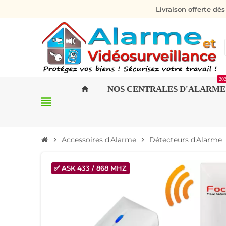
Livraison offerte dè
20
NOS CENTRALES D'ALARME
home
view_headline
Accessoires d'Alarme
Détecteurs d'Alarme
chevron_right
chevron_right
ch
✅ ASK 433 / 868 MHZ