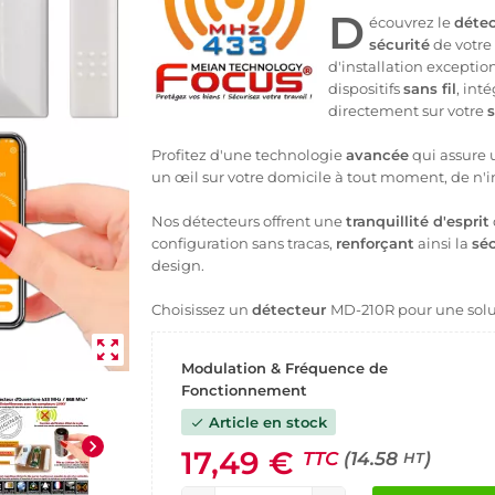
D
écouvrez le
détec
sécurité
de votre 
d'installation exceptio
dispositifs
sans fil
, int
directement sur votre
Profitez d'une technologie
avancée
qui assure
un œil sur votre domicile à tout moment, de n'
Nos détecteurs offrent une
tranquillité d'esprit
configuration sans tracas,
renforçant
ainsi la
séc
design.
Choisissez un
détecteur
MD-210R pour une solu
zoom_out_map
Modulation & Fréquence de
Fonctionnement
Article en stock
check
chevron_right
17,49 €
TTC
(14.58
)
HT