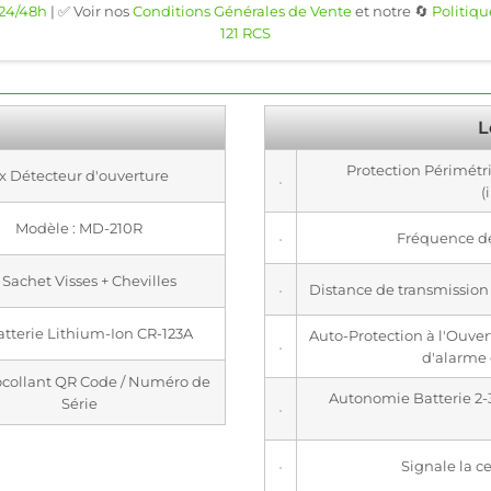
 24/48h
| ✅ Voir nos
Conditions Générales de Vente
et notre 🔄
Politiqu
121 RCS
L
Protection Périmétr
 x Détecteur d'ouverture
(
Modèle : MD-210R
Fréquence d
x Sachet Visses + Chevilles
Distance de transmission /
Batterie Lithium-Ion CR-123A
Auto-Protection à l'Ouver
d'alarme
tocollant QR Code / Numéro de
Autonomie Batterie 2-3 
Série
Signale la ce