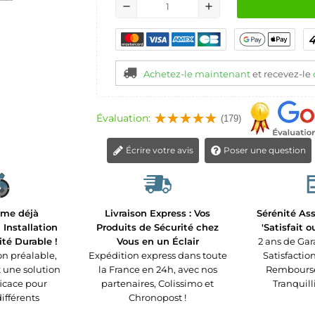
remove
add
Achetez-le maintenant
et recevez-le
Évaluation:
(179)
Écrire votre avis
Poser une question
rme déjà
Livraison Express : Vos
Sérénité Ass
Installation
Produits de Sécurité chez
'Satisfait 
ité Durable !
Vous en un Éclair
2 ans de Gar
n préalable,
Expédition express dans toute
Satisfaction
t une solution
la France en 24h, avec nos
Remboursé 
ficace pour
partenaires, Colissimo et
Tranquilli
différents
Chronopost !