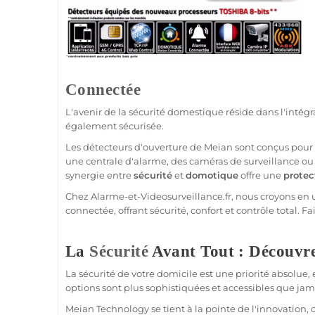
Connectée
L'avenir de la
sécurité
domestique réside dans l'intég
également sécurisée.
Les détecteurs d'ouverture de
Meian
sont conçus pour s
une
centrale d'alarme
, des caméras de
surveillance
ou 
synergie entre
sécurité
et
domotique
offre une
protec
Chez
Alarme
-et-Videosurveillance.fr, nous croyons en
connectée
, offrant
sécurité
, confort et contrôle total. F
La
Sécurité
Avant Tout : Découvre
La
sécurité
de votre domicile est une priorité absolue,
options sont plus sophistiquées et accessibles que jam
Meian Technology
se tient à la pointe de l'innovation,