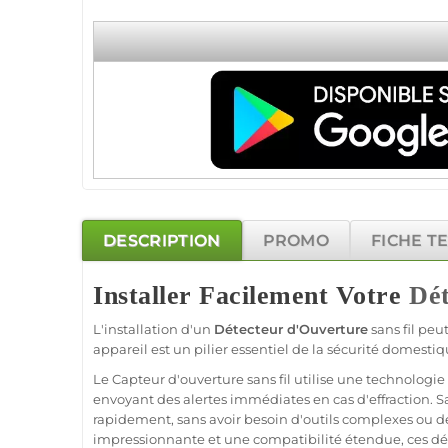
DESCRIPTION
PROMO
FICHE T
Installer Facilement Votre
Dét
L'installation d'un
Détecteur d'Ouverture
sans fil peu
appareil est un pilier essentiel de la
sécurité
domestique,
Le
Capteur
d'ouverture sans fil utilise une technologie
envoyant des alertes immédiates en cas d'effraction. Sa
rapidement, sans avoir besoin d'outils complexes ou d
impressionnante et une compatibilité étendue, ces dé