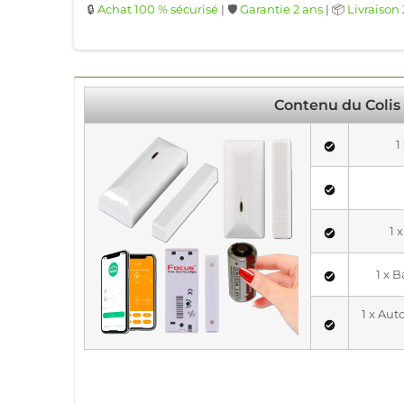
🔒
Achat 100 % sécurisé
| 🛡️
Garantie 2 ans
| 📦
Livraison
Contenu du Colis
1
1 
1 x 
1 x Au