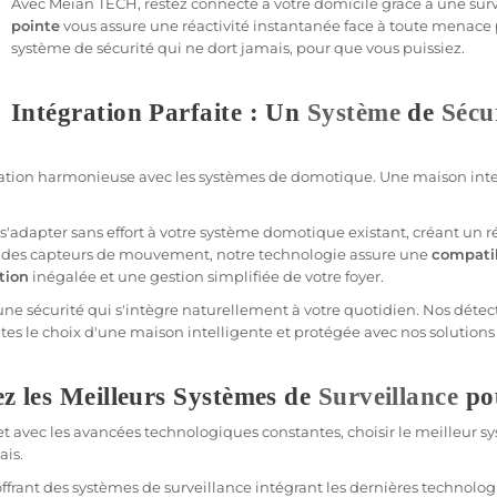
Avec
Meian
TECH, restez
connecté
à votre domicile grâce à une
sur
pointe
vous assure une réactivité instantanée face à toute menace 
système
de
sécurité
qui ne dort jamais, pour que vous puissiez.
Intégration Parfaite : Un
Système
de
Sécu
ration harmonieuse avec les systèmes de
domotique
. Une
maison
inte
'adapter sans effort à votre
système
domotique
existant, créant un 
des capteurs de mouvement, notre technologie assure une
compatib
tion
inégalée et une gestion simplifiée de votre foyer.
 une
sécurité
qui s'intègre naturellement à votre quotidien. Nos détec
aites le choix d'une
maison
intelligente et protégée avec nos solutions
z les Meilleurs Systèmes de
Surveillance
po
 et avec les avancées technologiques constantes, choisir le meilleur
s
ais.
 offrant des systèmes de
surveillance
intégrant les dernières technolo