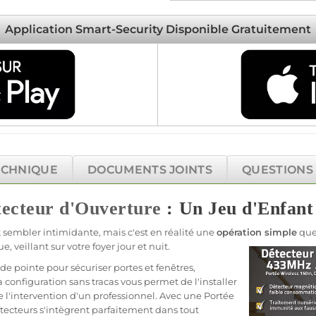
Application Smart-Security Disponible Gratuitement
ECHNIQUE
DOCUMENTS JOINTS
QUESTIONS
ecteur d'Ouverture
: Un Jeu d'Enfant
t sembler intimidante, mais c'est en réalité une
opération simple
que 
 veillant sur votre foyer jour et nuit.
 de pointe pour sécuriser portes et fenêtres,
 configuration sans tracas vous permet de l'installer
e l'intervention d'un
professionnel
. Avec une
Portée
tecteurs s'intègrent parfaitement dans tout