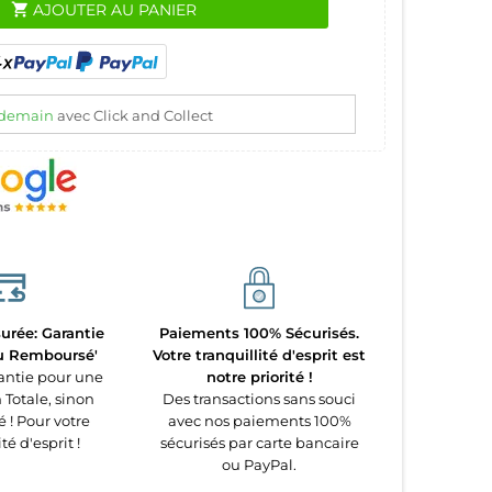
shopping_cart
AJOUTER AU PANIER
demain
avec Click and Collect
urée: Garantie
Paiements 100% Sécurisés.
ou Remboursé'
Votre tranquillité d'esprit est
antie pour une
notre priorité !
 Totale, sinon
Des transactions sans souci
! Pour votre
avec nos paiements 100%
té d'esprit !
sécurisés par carte bancaire
ou PayPal.