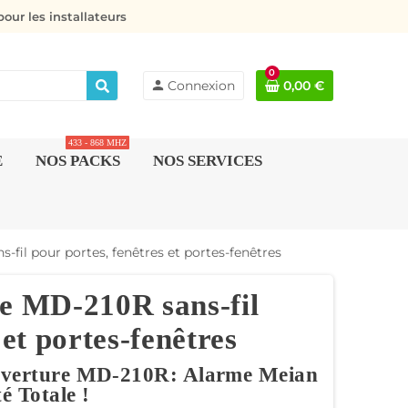
our les installateurs
0
person
Connexion
0,00 €
433 - 868 MHZ
E
NOS PACKS
NOS SERVICES
-fil pour portes, fenêtres et portes-fenêtres
re MD-210R sans-fil
 et portes-fenêtres
uverture MD-210R: Alarme Meian
té Totale !