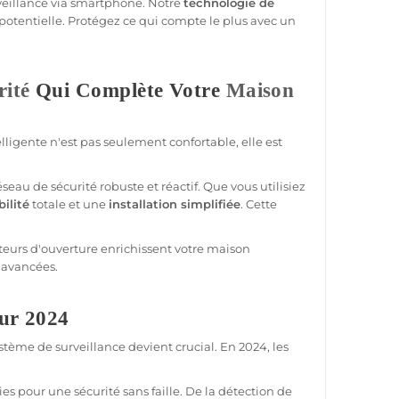
veillance
via
smartphone
. Notre
technologie de
potentielle. Protégez ce qui compte le plus avec un
rité
Qui Complète Votre
Maison
lligente n'est pas seulement confortable, elle est
réseau de
sécurité
robuste et réactif. Que vous utilisiez
ilité
totale et une
installation simplifiée
. Cette
teurs d'ouverture enrichissent votre
maison
 avancées.
ur 2024
ystème
de
surveillance
devient crucial. En 2024, les
gies pour une
sécurité
sans faille. De la détection de