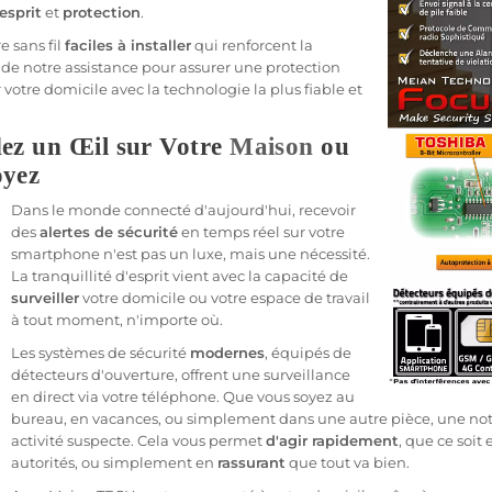
'esprit
et
protection
.
e sans fil
faciles à installer
qui renforcent la
t de notre
assistance
pour assurer une
protection
 votre domicile avec la technologie la plus
fiable
et
ez un Œil sur Votre
Maison
ou
oyez
Dans le monde
connecté
d'aujourd'hui, recevoir
des
alertes de
sécurité
en temps réel sur votre
smartphone
n'est pas un luxe, mais une nécessité.
La tranquillité d'esprit vient avec la capacité de
surveiller
votre domicile ou votre espace de travail
à tout moment, n'importe où.
Les systèmes de
sécurité
modernes
, équipés de
détecteurs d'ouverture, offrent une
surveillance
en direct via votre téléphone. Que vous soyez au
bureau
, en vacances, ou simplement dans une autre pièce, une no
activité suspecte. Cela vous permet
d'agir rapidement
, que ce soit
autorités, ou simplement en
rassurant
que tout va bien.