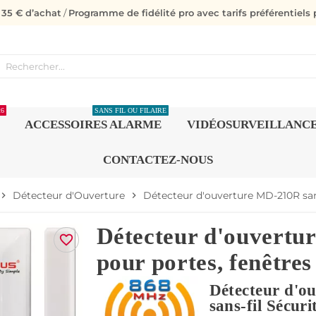
s 35 € d’achat
/
Programme de fidélité pro avec tarifs préférentiels p
26
SANS FIL OU FILAIRE
ACCESSOIRES ALARME
VIDÉOSURVEILLANC
CONTACTEZ-NOUS
Détecteur d'Ouverture
Détecteur d'ouverture MD-210R sans
evron_right
chevron_right
Détecteur d'ouvertu
favorite_border
pour portes, fenêtres
Détecteur d'o
sans-fil Sécuri