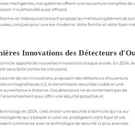
 intelligentes, nos systèmes offrent une couverture complète de vot
aison
n'a jamais été aussi efficace.
Alarme
-et-Videosurveillance.fr propose les meilleurs systèmes de
sur
vées, conçues pour une ère moderne. Votre famille et votre foyer mé
nières Innovations des Détecteurs d'O
omicile apporte de nouvelles innovations chaque année. En 2024, les 
ion
sans faille contre les intrusions.
a pointe de ces innovations, proposant des détecteurs d'ouverture
apteurs magnétiques ILS, la
transmission
sécurisée
codée
et une
de
surveillance
à distance. Ces détecteurs ne se contentent pas de
e l'environnement pour offrir une
sécurité
proactive et
Technology
en 2024, c'est choisir une
sécurité
à domicile qui va au-
ntelligente qui s'adapte à votre vie, protégeant votre foyer et vos
é d'esprit commence avec la technologie de
sécurité
la plus avancée.