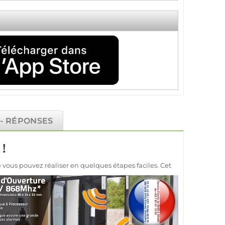
 - RÉPONSES
 !
vous pouvez réaliser en quelques étapes faciles. Cet