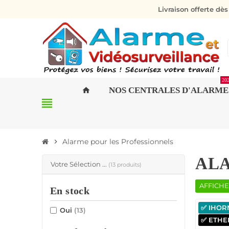
Livraison offerte dè
20
NOS CENTRALES D'ALARME
home
view_headline
Alarme pour les Professionnels
chevron_right
ALA
Votre Sélection ...
(13 produits)
AFFICHE
En stock
✅ IHORN
Oui
(13)
✅ ETHER