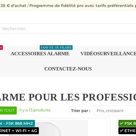
s 35 € d’achat
/
Programme de fidélité pro avec tarifs préférentiels p
26
SANS FIL OU FILAIRE
ACCESSOIRES ALARME
VIDÉOSURVEILLANC
CONTACTEZ-NOUS
RME POUR LES PROFESS
Il y a 13 produits.
R TOUT
Trier par :
Prix, croissant
 - FSK 868 MHZ
✅ FSK 
NET + WI-FI + 4G
✅ ETHE