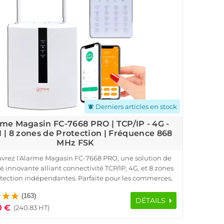
Derniers articles en stock
notifications_active
me Magasin FC-7668 PRO | TCP/IP - 4G -
 | 8 zones de Protection | Fréquence 868
MHz FSK
vrez l'Alarme Magasin FC-7668 PRO, une solution de
é innovante alliant connectivité TCP/IP, 4G, et 8 zones
tection indépendantes. Parfaite pour les commerces,
x, bâtiments industriels et résidences, elle s’adapte à
(163)
 environnements grâce à son système filaire et sans fil.
DÉTAILS
0 €
 une fréquence de 868 MHz et une technologie FSK
(240.83 HT)
cée, elle garantit une communication fiable et sans