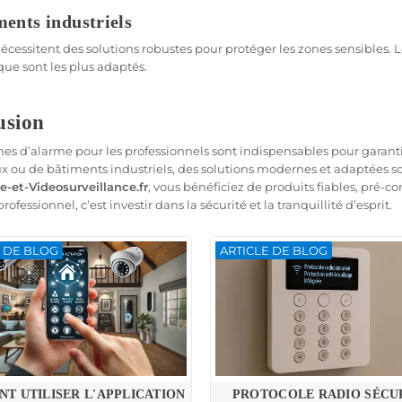
osurveillance
ments industriels
as de sécurité offrent une vue d’ensemble de vos locaux, avec des im
nécessitent des solutions robustes pour protéger les zones sensibles. 
 les activités suspectes.
ue sont les plus adaptés.
ction de mouvement
usion
ion de mouvement est une technologie indispensable pour identifier l
s instantanées.
es d’alarme pour les professionnels sont indispensables pour garantir
x ou de bâtiments industriels, des solutions modernes et adaptées s
onfiguration gratuite
e-et-Videosurveillance.fr
, vous bénéficiez de produits fiables, pré-con
ofessionnel, c’est investir dans la sécurité et la tranquillité d’esprit.
fournisseurs, comme
Alarme-et-Videosurveillance.fr
, proposent un se
t préparé avant expédition, vous permettant de l’installer facilement
E DE BLOG
ARTICLE DE BLOG
ons sans abonnement
ux systèmes offrent une protection sans frais mensuels. Cette solut
s.
T UTILISER L'APPLICATION
PROTOCOLE RADIO SÉCUR