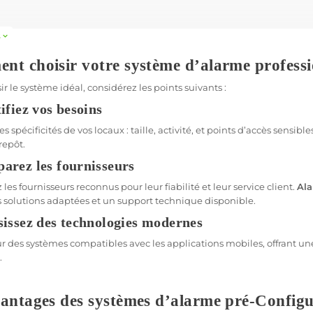
oi opter pour une alarme professionnelle 
s
expand_more
 professionnelle est bien plus qu’un simple système d’alerte. Elle off
t choisir votre système d’alarme professi
 et même les incidents tels que les incendies. Voici quelques raisons
ir le système idéal, considérez les points suivants :
ction adaptée à votre activité avec une Alarme po
ifiez vos besoins
s en sécurité varient selon les types d’entreprises. Les commerces on
es spécificités de vos locaux : taille, activité, et points d’accès sensi
trent davantage sur la protection des données et des équipements. 
repôt.
ces spécifiques de chaque activité.
arez les fournisseurs
illance 24/7
z les fournisseurs reconnus pour leur fiabilité et leur service client.
Ala
mes d’alarme modernes permettent une surveillance continue. Avec d
s solutions adaptées et un support technique disponible.
l et les alertes instantanées, vous êtes informé immédiatement en c
sissez des technologies modernes
ormité réglementaire
 des systèmes compatibles avec les applications mobiles, offrant une 
.
activités professionnelles sont soumises à des règlements stricts en 
nel peut vous aider à respecter ces normes et à éviter des sanctions.
antages des systèmes d’alarme pré-Configu