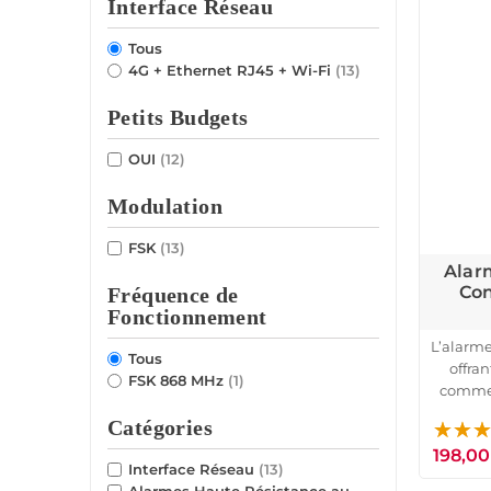
Interface Réseau
Tous
4G + Ethernet RJ45 + Wi-Fi
(13)
Petits Budgets
OUI
(12)
Modulation
FSK
(13)
Alar
Con
Fréquence de
Fonctionnement
L’alarm
Tous
offra
FSK 868 MHz
(1)
commerc
MHz, ell
Catégories
portée
198,00
elle
Interface Réseau
(13)
Alarmes Haute Résistance au