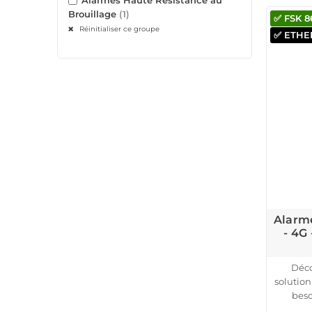
Son inst
Brouillage
(1)
✅ FSK 
avec
Réinitialiser ce groupe
immé
✅ ETHER
détec
Certifi
crypta
contre 
commerce
Alarme
- 4G
Déco
solution
beso
indus