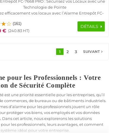
Entrepôt FC-7668 PRO : Sécurisez vos Locaux avec une
Technologie de Pointe
ez efficacement vos locaux avec l’Alarme Entrepôt FC-
O, un système de sécurité professionnelle conçu pour
(161)
rantir une protection optimale. Dotée de 8 zones
DÉTAILS
0 €
ndantes, cette centrale allie technologie avancée et
(240.83 HT)
 d’utilisation grâce à sa connectivité TCP/IP, 4G et PSTN.
ptée aux commerces, bureaux, hôtels et bâtiments
iels, elle offre une couverture complète pour prévenir
1
2
3
navigate_next
SUIVANT
toute intrusion.
ble avec des capteurs filaires et sans fil, elle s’intègre
itement dans des infrastructures variées. Son clavier
le LCD, son serveur Web embarqué et son application
e pour les Professionnels : Votre
 Smart Security assurent une gestion simplifiée et un
ion de Sécurité Complète
e à distance. Grâce à sa technologie FSK 868 MHz, elle
garantit une transmission rapide des alertes.
té est une priorité essentielle pour les entreprises, qu’il
bonnement et facile à installer, l’Alarme Entrepôt FC-
 de commerces, de bureaux ou de bâtiments industriels.
t la solution idéale pour une sécurité haut de gamme
èmes d’alarme pour les professionnels jouent un rôle
sans compromis. 🚀
pour protéger vos biens, vos employés et vos données
. Dans cet article, nous explorerons les solutions
 pour les professionnels, leurs avantages, et comment
e système idéal pour votre entreprise.