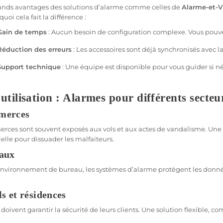
fférents types de systèmes d’alarme
ands avantages des solutions d’alarme comme celles de
Alarme-et-Vi
uoi cela fait la différence :
e alarme pour votre entreprise implique de comprendre les différente
’alarme pour les professionnels :
Gain de temps
: Aucun besoin de configuration complexe. Vous pouvez
Réduction des erreurs
: Les accessoires sont déjà synchronisés avec la
e pour les Professionnels filaires
Support technique
: Une équipe est disponible pour vous guider si né
s filaires sont connectées à un réseau physique. Elles sont idéales 
s ou les locaux techniques. Leur fiabilité est inégalée, car elles ne dé
utilisation : Alarmes pour différents secteu
e pour les Professionnels sans fil
s sans fil sont parfaites pour les bureaux ou les commerces. Faciles à in
merces
ent être gérées à distance via une application mobile.
rces sont souvent exposés aux vols et aux actes de vandalisme. Une
ielle pour dissuader les malfaiteurs.
mes connectées
aux
mes modernes sont dotés de technologies avancées, comme la reconn
atibles avec les applications
Android
et
iOS
, permettant une gestion
nvironnement de bureau, les systèmes d’alarme protègent les données 
s et résidences
onnalités clés des alarmes professionnelles
 doivent garantir la sécurité de leurs clients. Une solution flexible
tème d’alarme pour les professionnels doit inclure plusieurs fonctionn