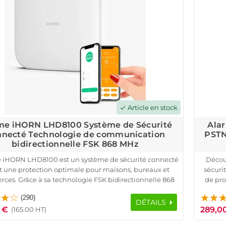
Article en stock
check
me iHORN LHD8100 Système de Sécurité
Alar
necté Technologie de communication
PSTN
bidirectionnelle FSK 868 MHz
e iHORN LHD8100 est un système de sécurité connecté
Décou
nt une protection optimale pour maisons, bureaux et
sécurit
es. Grâce à sa technologie FSK bidirectionnelle 868
de pro
e garantit une transmission fiable et sécurisée sur une
bureau
(290)
 de 800 mètres. Compatible avec TCP/IP, 4G et Wi-Fi,
divers
DÉTAILS
 €
289,0
 envoie des alertes instantanées par SMS, appel ou
Avec
(165.00 HT)
application mobile.
avan