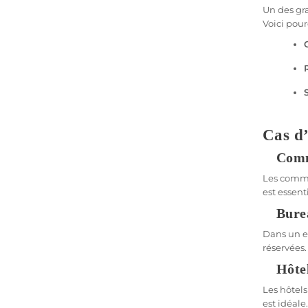
Les di
Un des gr
Voici pourq
Choisir un
systèmes d
Alarm
Les alarme
industriel
Cas d’
Alarm
Les alarme
Com
elles peuv
Les comme
est essent
Alar
Bure
Ces systè
sont comp
Dans un e
réservées.
Hôtel
Foncti
Les hôtels
Un bon sys
est idéale.