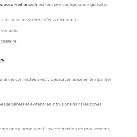
deosurveillance.fr
est leur pré-configuration gratuite.
s options disponibles. Voici les principaux types de
 installer le système dès sa réception.
 centrale.
cessaire.
pour les grandes installations comme les bâtiments
pendent pas des signaux sans fil.
rs
staller, elles offrent une grande flexibilité. De plus,
 alarme connectée avec vidéosurveillance en temps réel
aissance faciale ou la détection de mouvement. Elles
 intuitive depuis votre smartphone.
sensibles et évitent les intrusions dans les zones
, comme une alarme sans fil avec détection de mouvement,
alités essentielles :