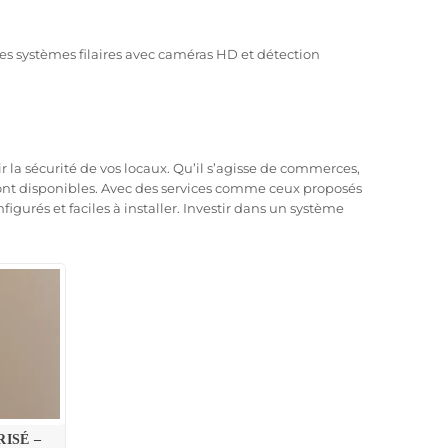
ages en haute définition. Elles permettent de détecter
Les systèmes filaires avec caméras HD et détection
es intrusions. Elle peut être configurée pour envoyer
 la sécurité de vos locaux. Qu’il s’agisse de commerces,
ont disponibles. Avec des services comme ceux proposés
figurés et faciles à installer. Investir dans un système
rvice de pré-configuration. Cela signifie que votre
.
ion économique convient parfaitement aux petites
ISÉ –