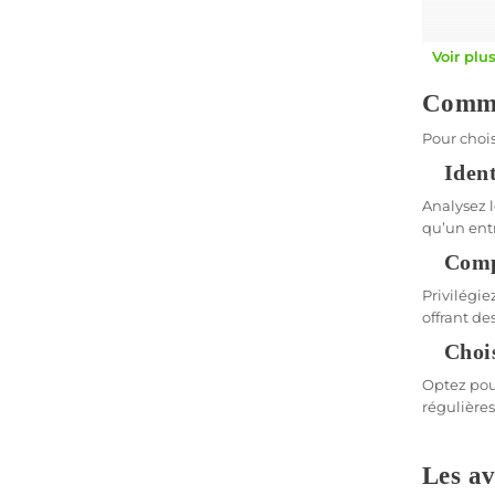
Pourqu
Voir plu
Une alarme
Commen
vandalisme
Pour chois
Prote
Ident
Les besoin
Analysez l
se concen
qu’un ent
aux exigen
Comp
Surve
Privilégie
Les systè
offrant de
temps rée
Choi
Conf
Optez pour
régulières
Certaines 
profession
Les av