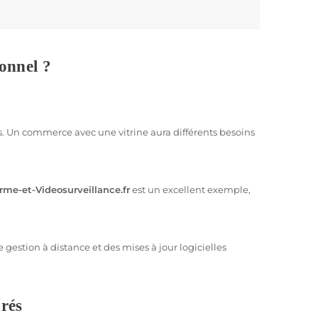
?
re une protection complète contre les intrusions, le
onnel ?
 d’opter pour une solution professionnelle :
ur les Professionnels
t besoin de protéger leurs stocks, tandis que les bureaux
bles. Un commerce avec une vitrine aura différents besoins
Une alarme professionnelle est conçue pour répondre
rme-et-Videosurveillance.fr
est un excellent exemple,
es fonctionnalités comme la vidéosurveillance en
as de problème.
gestion à distance et des mises à jour logicielles
matière de sécurité. Installer un système d’alarme
rés