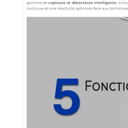
gamme de
capteurs et détecteurs intelligents
, incl
continue et une réactivité optimale face aux tentative