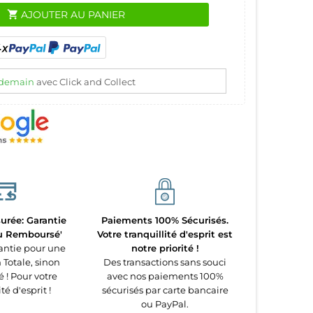
shopping_cart
AJOUTER AU PANIER
demain
avec Click and Collect
urée: Garantie
Paiements 100% Sécurisés.
ou Remboursé'
Votre tranquillité d'esprit est
antie pour une
notre priorité !
 Totale, sinon
Des transactions sans souci
! Pour votre
avec nos paiements 100%
té d'esprit !
sécurisés par carte bancaire
ou PayPal.