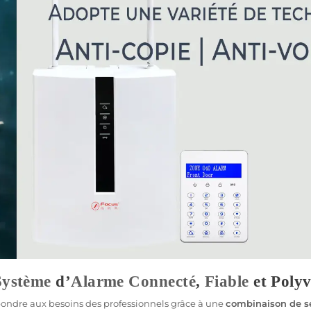
Système
d’
Alarme
Connecté
,
Fiable
et Polyv
ondre aux besoins des professionnels grâce à une
combinaison de
s