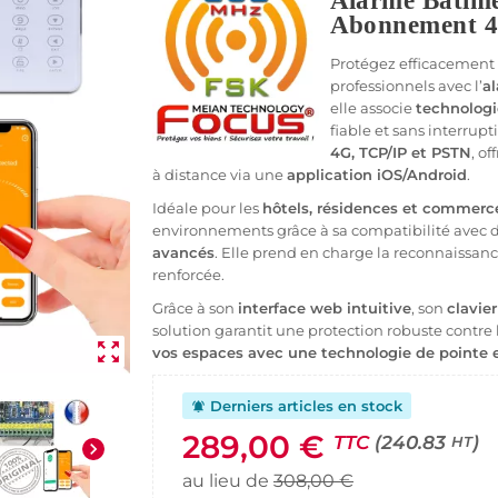
Alarme Bâtime
Abonnement 
Protégez efficacement
professionnels avec l’
a
elle associe
technologie
fiable et sans interrup
4G, TCP/IP et PSTN
, o
à distance via une
application iOS/Android
.
Idéale pour les
hôtels, résidences et commerc
environnements grâce à sa compatibilité avec 
avancés
. Elle prend en charge la reconnaissanc
renforcée.
Grâce à son
interface web intuitive
, son
clavier
solution garantit une protection robuste contre l
zoom_out_map
vos espaces avec une technologie de pointe et
Derniers articles en stock
notifications_active
289,00 €
TTC
(240.83
)
HT
chevron_right
au lieu de
308,00 €