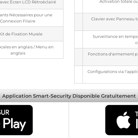
Activation totale ou
r avec Écran LCD Rétroéclairé
nts Nécessaires pour une
Clavier avec Panneau tac
Connexion Filaire
 Kit de Fixation Murale
Surveillance en temps 
c
ocales en anglais / Menu en
anglais
Fonctions d'armement pr
Configurations via l'appli
Application Smart-Security Disponible Gratuitement