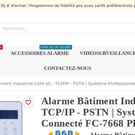
s 35 € d’achat
/
Programme de fidélité pro avec tarifs préférentiels p
26
SANS FIL OU FILAIRE
ACCESSOIRES ALARME
VIDÉOSURVEILLANC
CONTACTEZ-NOUS
ment Industriel GSM 4G - TCP/IP - PSTN | Système Profession
Alarme Bâtiment Ind
favorite_border
TCP/IP - PSTN | Sys
Connecté FC-7668 