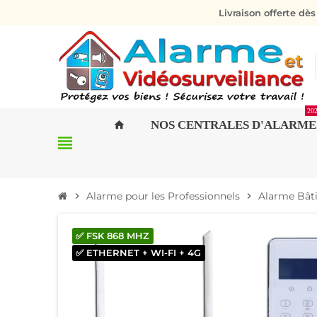
Livraison offerte dè
20
NOS CENTRALES D'ALARME
home
view_headline
Alarme pour les Professionnels
Alarme Bâti
chevron_right
chevron_right
✅ FSK 868 MHZ
✅ ETHERNET + WI-FI + 4G