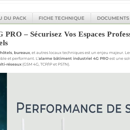
U DU PACK
FICHE TECHNIQUE
DOCUMENTS 
G
PRO – Sécurisez Vos Espaces Profess
els
hôtels
,
bureaux
, et autres
locaux techniques
est un enjeu majeur. Les
able
et performant. L’
alarme
bâtiment industriel
4G
PRO
est une so
lti-réseaux
(
GSM
4G
, TCP/IP et PSTN).