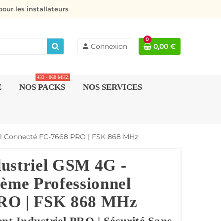
our les installateurs
0
person
Connexion
0,00 €
433 - 868 MHZ
E
NOS PACKS
NOS SERVICES
nel Connecté FC-7668 PRO | FSK 868 MHz
ustriel GSM 4G -
tème Professionnel
PRO | FSK 868 MHz