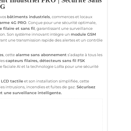
nt Industriel PRO | Sécurité Sans
4G
 vos
bâtiments industriels
, commerces et locaux
larme 4G PRO
. Conçue pour une sécurité optimale,
 filaire et sans fil
, garantissant une surveillance
tion. Son système innovant intègre un
module GSM
ffrant une transmission rapide des alertes et un contrôle
es
, cette
alarme sans abonnement
s’adapte à tous les
des
capteurs filaires, détecteurs sans fil FSK
e faciale AI et la technologie LoRa pour une sécurité
 LCD tactile
et son installation simplifiée, cette
es intrusions, incendies et fuites de gaz.
Sécurisez
 une surveillance intelligente.