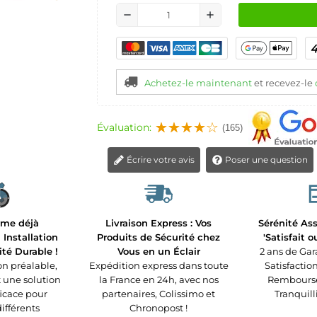
remove
add
Achetez-le maintenant
et recevez-le
Évaluation:
(165)
Écrire votre avis
Poser une question
rme déjà
Livraison Express : Vos
Sérénité Ass
Installation
Produits de Sécurité chez
'Satisfait 
ité Durable !
Vous en un Éclair
2 ans de Gar
n préalable,
Expédition express dans toute
Satisfaction
t une solution
la France en 24h, avec nos
Remboursé 
ficace pour
partenaires, Colissimo et
Tranquilli
différents
Chronopost !