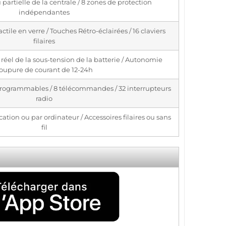
 partielle de la centrale / 8 zones de protection
indépendantes
tile en verre / Touches Rétro-éclairées / 16 claviers
filaires
réel de la sous-tension de la batterie / Autonomie
oupure de courant de 12-24h
ogrammables / 8 télécommandes / 32 interrupteurs
radio
cation ou par ordinateur / Accessoires filaires ou sans
fil