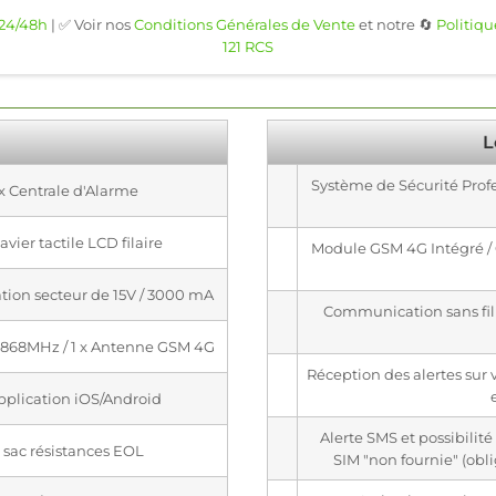
 24/48h
| ✅ Voir nos
Conditions Générales de Vente
et notre 🔄
Politiqu
121 RCS
L
Système de Sécurité Profe
 x Centrale d'Alarme
lavier tactile LCD filaire
Module GSM 4G Intégré / 
ation secteur de 15V / 3000 mA
Communication sans fil
 868MHz / 1 x Antenne GSM 4G
Réception des alertes sur 
Application iOS/Android
Alerte SMS et possibilité
x sac résistances EOL
SIM "non fournie" (obli