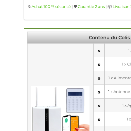
🔒
Achat 100 % sécurisé
| 🛡️
Garantie 2 ans
| 📦
Livraison
Contenu du Colis
1
1 x C
1 x Aliment
1 x Antenne
1 x 
1 