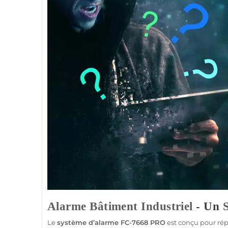
Alarme
Bâtiment Industriel
- Un
Le
système
d’
alarme
FC-7668
PRO
est conçu pour rép