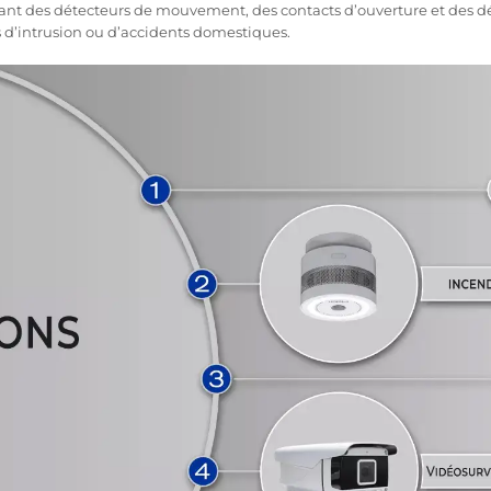
uant des détecteurs de mouvement, des contacts d’ouverture et des dé
s d’intrusion ou d’accidents domestiques.