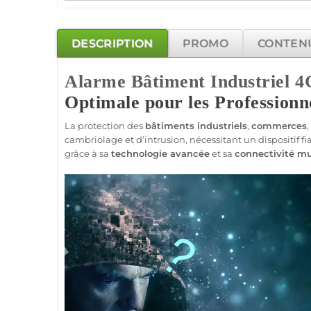
DESCRIPTION
PROMO
CONTEN
Alarme
Bâtiment Industriel
4
Optimale pour les Professionn
La
protection
des
bâtiments industriels
,
commerces
,
cambriolage et d’intrusion, nécessitant un dispositif
fi
grâce à sa
technologie avancée
et sa
connectivité mu