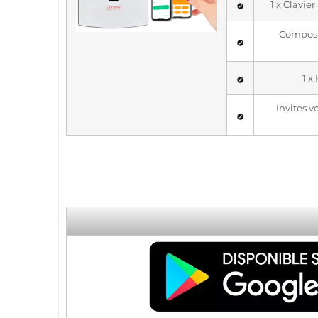
1 x Clavie
Composa
1 x
Invites v