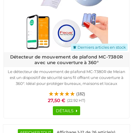
Derniers articles en stock
notifications_active
Détecteur de mouvement de plafond MC-7380R
avec une couverture à 360°
Le détecteur de mouvement de plafond MC-7380R de Meian
est un dispositif de sécurité sans fil offrant une couverture à
360°. Idéal pour protéger bureaux, maisons et locaux
commerciaux, ce détecteur utilise la technologie PIR pour
(182)
détecter les mouvements avec précision. Disponible en
27,50 €
(22.92 HT)
fréquences de 433 MHz et 868 MHz, il garantit une
transmission sécurisée grâce à la modulation à code tournant
DÉTAILS
ASK.
Facile à installer et à configurer, ce produit robuste et fiable
signale toute tentative d'ouverture ou de vandalisme et
permet une surveillance continue via une application mobile
Affichage 1-12 de 26 article(s)
AFFICHER TOUT