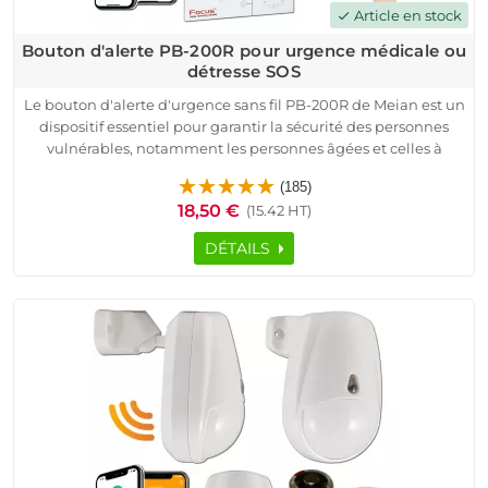
Article en stock
check
Bouton d'alerte PB-200R pour urgence médicale ou
détresse SOS
Le bouton d'alerte d'urgence sans fil PB-200R de Meian est un
dispositif essentiel pour garantir la sécurité des personnes
vulnérables, notamment les personnes âgées et celles à
mobilité réduite. Conçu pour être utilisé en cas d'urgence
(185)
médicale ou d'agression, ce bouton est facile à installer, grâce
18,50 €
(15.42 HT)
à sa connectivité fiable avec la centrale d'alarme.
Il fonctionne sur une fréquence de 433 MHz ou 868 MHz et est
DÉTAILS
équipé de la technologie anti-piratage pour une protection
maximale. Lorsque le bouton est pressé, il envoie un signal
d'alerte immédiat à la centrale, qui déclenche une alarme
sonore ou prévient les contacts enregistrés.
Ce bouton offre une surveillance continue et rassurante, que
ce soit à domicile, dans un appartement ou tout autre espace
nécessitant une protection accrue.