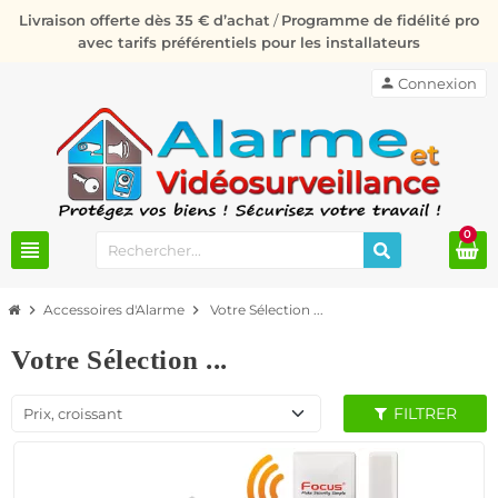
Livraison offerte dès 35 € d’achat
/
Programme de fidélité pro
avec tarifs préférentiels pour les installateurs
person
Connexion
0
view_headline
chevron_right
Accessoires d'Alarme
chevron_right
Votre Sélection ...
Votre Sélection ...
FILTRER
Prix, croissant