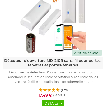
Article en stock
check
Détecteur d'ouverture MD-210R sans-fil pour portes,
fenêtres et portes-fenêtres
Découvrez le détecteur d'ouverture innovant conçu pour
améliorer la sécurité de votre habitation ou de votre travail
avec une facilité d'installation exceptionnelle et une
autonomie sans précédent. Ces dispositifs sans fil, intégrables
(179)
à votre système existant, envoient des alertes directement sur
17,49 €
(14.58 HT)
votre smartphone en cas d'effraction.Profitez d'une
technologie avancée qui assure une surveillance continue,
DÉTAILS
vous permettant de garder un œil sur votre domicile à tout