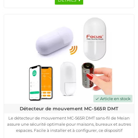
via l'application mobile Smart Security. Ce détecteur signale
toute ouverture, vandalisme ou problème de batterie à la
centrale d'alarme.
Avec une portée de détection de ~10 m et une immunité aux
animaux, ce détecteur garantit une protection optimale. En
cas d'incident, la centrale d'alarme envoie des notifications
push, SMS ou appels. Profitez d'une sécurité accrue avec ce
produit original de Meian, garanti 2 ans.
Article en stock
check
Détecteur de mouvement MC-565R DMT
Le détecteur de mouvement MC-565R DMT sans-fil de Meian
assure une sécurité optimale pour maisons, bureaux et autres
espaces. Facile à installer et à configurer, ce dispositif
connecté utilise la technologie de transmission radio