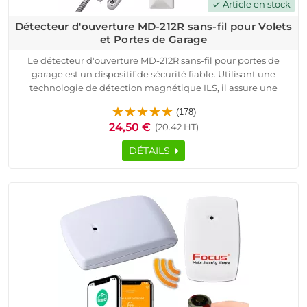
Article en stock
check
Détecteur d'ouverture MD-212R sans-fil pour Volets
et Portes de Garage
Le détecteur d'ouverture MD-212R sans-fil pour portes de
garage est un dispositif de sécurité fiable. Utilisant une
technologie de détection magnétique ILS, il assure une
protection périmétrique efficace pour vos garages et boxes.
(178)
Facile à installer, ce capteur métallique chromé se fixe
24,50 €
(20.42 HT)
directement sur la porte de garage et offre une surveillance
continue grâce à sa technologie de transmission radio
DÉTAILS
sécurisée à code tournant ASK. Avec une autonomie de 2-3
ans en usage standard, il signale la centrale d'alarme en cas
de batterie faible, sabotage ou vandalisme.
Compatible avec de nombreux systèmes de sécurité, il envoie
des notifications push, SMS ou appels pour vous tenir informé
en temps réel. Protégez vos biens avec le détecteur
d'ouverture MD-212R, un choix de qualité professionnelle.