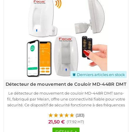
LED, il envoie des alertes en cas de problème. Installation
facile et surveillance à distance via une application mobile.
Derniers articles en stock
notifications_active
Détecteur de mouvement de Couloir MD-448R DMT
Le détecteur de mouvement de couloir MD-448R DMT sans-
fil, fabriqué par Meian, offre une connectivité fiable pour votre
sécurité. Ce dispositif de sécurité fonctionne à des fréquences
de 433 MHz ou 868 MHz, avec une modulation sécurisée à
(183)
code tournant ASK.
21,50 €
(17.92 HT)
Facile à installer et paramétrer, il est compatible avec les
systèmes d'alarme Meian, permettant un contrôle à distance
DÉTAILS