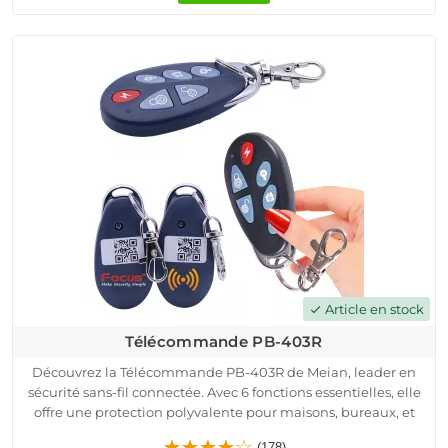
moment, de n'importe où.Nos détecteurs offrent une
tranquillité d'esprit durable grâce à leur compatibilité
étendue et à leur configuration sans tracas, renforçant ainsi la
sécurité de votre espace de vie sans compromettre le
design.Choisissez un détecteur MD-210R pour une solution de
sécurité domestique intelligente.
Article en stock
check
Télécommande PB-403R
Découvrez la Télécommande PB-403R de Meian, leader en
sécurité sans-fil connectée. Avec 6 fonctions essentielles, elle
offre une protection polyvalente pour maisons, bureaux, et
plus encore. Compatible avec une gamme étendue de
(178)