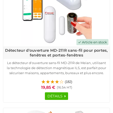
détecteur !
Article en stock
check
Détecteur d'ouverture MD-211R sans-fil pour portes,
fenêtres et portes-fenêtres
Le détecteur d'ouverture sans-fil MD-211R de Meian, utilisant
la technologie de détection magnétique ILS, est parfait pour
sécuriser maisons, appartements, bureaux et plus encore.
Alimenté par une batterie Lithium-Ion 3V (CR-123A), ce
(182)
dispositif offre une autonomie de 2-3 ans en usage standard.
19,85 €
(16.54 HT)
Fonctionnant sur des fréquences de 433 MHz ou 868 MHz, il
transmet sur 150-200 mètres. Son système de modulation
DÉTAILS
sécurisée ASK multicanaux assure une protection
périmétrique optimale. Doté de fonctionnalités anti-
sabotage, de contrôle de l'alimentation et d'un indicateur