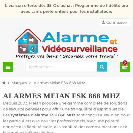
Livraison offerte dès 35 € d’achat
/
Programme de fidélité pro
avec tarifs préférentiels pour les installateurs
person
Connexion
0
view_headline
chevron_right
Marques
chevron_right
Alarmes Meian FSK 868 MHz
ALARMES MEIAN FSK 868 MHZ
Depuis 2003, Meian propose une gamme complète de solutions
de sécurité pensées pour offrir une tranquillité d’esprit durable.
Les
systèmes d’alarme FSK 868 MHz
sont conçus aussi bien pour
les particuliers que pour les professionnels, avec une priorité
donnée à la fiabilité radio, à la stabilité des communications et à
la simplicité d’installation.