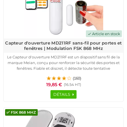
Article en stock
check
Capteur d'ouverture MD211RF sans-fil pour portes et
fenêtres | Modulation FSK 868 MHz
Le Capteur d'ouverture MD211RF est un dispositif sans fil de la
marque Meian, conçu pour renforcer la sécurité des portes et
fenêtres. Fiable et discret, il détecte toute tentative
d’ouverture et transmet immédiatement une alerte à votre
(160)
système de sécurité connecté. Sa technologie FSK 868 MHz
19,85 €
(16.54 HT)
assure une communication stable et protégée contre les
interférences.
DÉTAILS
Facile à installer, ce capteur sans fil s’intègre parfaitement
dans les systèmes de sécurité des maisons, appartements,
villas, bureaux, ou commerces. Il est compatible avec les
✅ FSK 868 MHZ
alarmes Meian préconfigurées avant expédition. Aucune
connaissance technique n’est requise pour sa mise en service.
Utilisable avec une application Android / iOS, ce dispositif