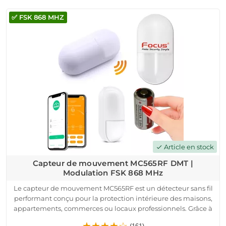
une pile CR2450 à faible consommation et intègre un
✅ FSK 868 MHZ
système de codage sécurisé pour empêcher toute copie non
autorisée. Elle est préprogrammée avant expédition, pour
une mise en service immédiate sans configuration complexe.
Compatible avec les applications Android / iOS, elle s’intègre
parfaitement aux systèmes sans fil sans abonnement. C’est
une solution efficace pour gérer la sécurité de vos villas,
immeubles ou bâtiments industriels.
Article en stock
check
Capteur de mouvement MC565RF DMT |
Modulation FSK 868 MHz
Le capteur de mouvement MC565RF est un détecteur sans fil
performant conçu pour la protection intérieure des maisons,
appartements, commerces ou locaux professionnels. Grâce à
sa technologie FSK 868 MHz, il assure une détection précise