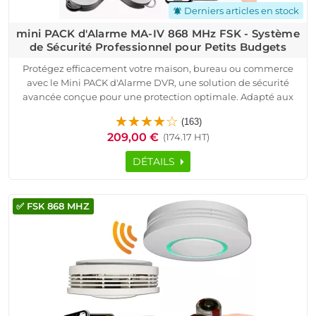
Derniers articles en stock
notifications_active
mini PACK d'Alarme MA-IV 868 MHz FSK - Système
de Sécurité Professionnel pour Petits Budgets
Protégez efficacement votre maison, bureau ou commerce
avec le Mini PACK d'Alarme DVR, une solution de sécurité
avancée conçue pour une protection optimale. Adapté aux
maisons, appartements, villas, boutiques et bâtiments
(163)
industriels, ce pack allie technologie sans fil et filaire pour une
209,00 €
(174.17 HT)
couverture complète.
Doté d’une transmission FSK 868 MHz, il garantit une
DÉTAILS
communication stable et sécurisée. Ce pack inclut une
centrale d’alarme, un détecteur de mouvement, un détecteur
d’ouverture et une télécommande intelligente, assurant une
✅ FSK 868 MHZ
gestion intuitive et un contrôle précis.
Sans abonnement, il fonctionne avec une carte SIM et une
application iOS/Android, permettant une gestion à distance
simplifiée. Facile à installer, il s’adapte aux besoins des
particuliers et des professionnels.
Avec un SAV réactif, disponible du lundi au samedi, de 8h à
20h, bénéficiez d’un accompagnement personnalisé. Optez
pour une sécurité fiable, évolutive et abordable avec Alarme-