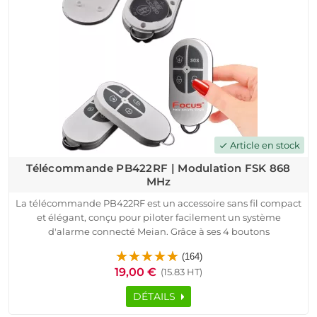
fonctionne sans abonnement, et convient aux bâtiments
industriels, cabinets ou locaux techniques. Le Capteur
d'ouverture MD211RF garantit une sécurité connectée
performante, simple à utiliser et accessible à tous.
Article en stock
check
Télécommande PB422RF | Modulation FSK 868
MHz
La télécommande PB422RF est un accessoire sans fil compact
et élégant, conçu pour piloter facilement un système
d'alarme connecté Meian. Grâce à ses 4 boutons
indépendants, elle permet une activation rapide, une
(164)
désactivation, un mode domicile et un bouton SOS discret. Sa
19,00 €
(15.83 HT)
portée de 100 mètres et sa modulation FSK 868 MHz assurent
une transmission fiable, idéale pour les maisons,
DÉTAILS
appartements, commerces, bureaux ou locaux techniques.
Facile à utiliser, la télécommande PB422RF fonctionne avec