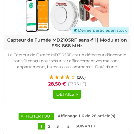
et-Videosurveillance.fr !
Derniers articles en stock
notifications_active
Capteur de Fumée MD2105RF sans-fil | Modulation
FSK 868 MHz
Le Capteur de Fumée MD2105RF est un détecteur d'incendie
sans fil conçu pour sécuriser efficacement vos maisons,
appartements, bureaux ou commerces. Doté d'une
transmission sécurisée FSK 868 MHz, il offre une détection
(160)
fiable des fumées grâce à sa technologie connectée et son
28,50 €
(23.75 HT)
système d'alerte sonore puissant de 85 dB.
Facile à installer et à utiliser, ce Capteur de Fumée MD2105RF
DÉTAILS
s’intègre à votre centrale d’alarme connectée, vous
permettant de recevoir des alertes instantanées via
application Android / iOS, SMS ou appels téléphoniques. Son
angle de détection 360°, sa protection anti-sabotage et son
Affichage 1-6 de 26 article(s)
AFFICHER TOUT
autonomie jusqu’à 3 ans assurent une surveillance continue
…
1
2
3
5
navigate_next
et rassurante.
SUIVANT
Idéal pour les bâtiments industriels, villas, locaux techniques,