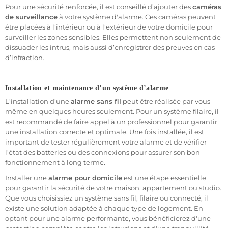
ou les
détecteurs de fumée
. Certains systèmes peuvent même
Pour une sécurité renforcée, il est conseillé d’ajouter des
caméras
être intégrés à des services de sécurité qui interviennent
de surveillance
à votre système d'alarme. Ces caméras peuvent
automatiquement en cas d'alerte. Ce type de système convient
être placées à l'intérieur ou à l'extérieur de votre domicile pour
parfaitement aux résidences principales ou secondaires, ainsi
surveiller les zones sensibles. Elles permettent non seulement de
qu'aux
logements en immeuble
.
dissuader les intrus, mais aussi d’enregistrer des preuves en cas
d’infraction.
Comment choisir le bon système d’alarme pour domicile ?
Choisir le bon système d'alarme pour votre
domicile
nécessite de
Installation et maintenance d’un système d’alarme
prendre en compte plusieurs critères tels que la taille de votre
L'installation d'une
alarme sans fil
peut être réalisée par vous-
logement
, votre budget et le niveau de sécurité souhaité. Voici
même en quelques heures seulement. Pour un système filaire, il
quelques points à considérer pour faire le meilleur choix.
est recommandé de faire appel à un professionnel pour garantir
une installation correcte et optimale. Une fois installée, il est
- Taille du logement
important de tester régulièrement votre alarme et de vérifier
Si vous vivez dans un petit
appartement
ou un
studio
, un
l'état des batteries ou des connexions pour assurer son bon
système d’alarme sans fil avec des capteurs de mouvement et
fonctionnement à long terme.
d’ouverture peut suffire à assurer une protection optimale. En
Installer une
alarme pour domicile
est une étape essentielle
revanche, pour les grandes
maisons individuelles
ou les
pour garantir la sécurité de votre maison, appartement ou studio.
logements en immeuble
avec plusieurs accès, il est préférable
Que vous choisissiez un système sans fil, filaire ou connecté, il
d'opter pour un système plus complexe, avec des capteurs
existe une solution adaptée à chaque type de logement. En
couvrant toutes les portes, fenêtres et zones sensibles.
optant pour une alarme performante, vous bénéficierez d'une