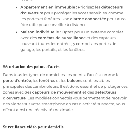
robustesse du système sont primordiales. Bien que plus coûteuse
à installer en raison du besoin de percer les murs pour faire passer
Appartement en immeuble
: Priorisez les
détecteurs
les câbles, cette option est extrêmement fiable.
d'ouverture
pour protéger les accès sensibles, comme
les portes et fenêtres. Une
alarme connectée
peut aussi
L'alarme filaire est insensible aux interférences radio et ne
être utile pour surveiller à distance.
dépend pas des batteries, ce qui en fait une solution durable pour
Maison individuelle
: Optez pour un système complet
ceux qui recherchent un système robuste pour protéger leur
avec des
caméras de surveillance
et des capteurs
domicile
. Ce type de système est particulièrement recommandé
couvrant toutes les entrées, y compris les portes de
si vous prévoyez des travaux de construction ou de rénovation
garage, les portails, et les fenêtres.
dans votre
maison
.
- Alarme pour Domicile connectée
Sécurisation des points d'accès
Les systèmes d'alarme connectés sont de plus en plus populaires
Dans tous les types de domiciles, les points d'accès comme la
en raison de leur flexibilité et de leur facilité de gestion. En
porte d'entrée
, les
fenêtres
et les
balcons
sont les cibles
intégrant les fonctionnalités de l'Internet des objets (IoT), ces
principales des cambrioleurs. Il est donc essentiel de protéger ces
systèmes vous permettent de surveiller votre
domicile
à distance
zones avec des
capteurs de mouvement
et des
détecteurs
à partir d'un smartphone, d'une tablette ou d'un ordinateur. En
d'ouverture
. Les modèles connectés vous permettent de recevoir
cas d'intrusion, vous recevez immédiatement une alerte, ce qui
des alertes sur votre smartphone en cas d'activité suspecte, vous
vous permet de vérifier en temps réel ce qui se passe chez vous,
offrant ainsi une réactivité maximale.
même lorsque vous êtes à l'autre bout du monde.
L'alarme connectée est également compatible avec d'autres
équipements de sécurité, comme les
caméras de surveillance
Surveillance vidéo pour domicile