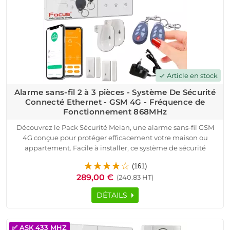
Article en stock
check
Alarme sans-fil 2 à 3 pièces - Système De Sécurité
Connecté Ethernet - GSM 4G - Fréquence de
Fonctionnement 868MHz
Découvrez le Pack Sécurité Meian, une alarme sans-fil GSM
4G conçue pour protéger efficacement votre maison ou
appartement. Facile à installer, ce système de sécurité
connecté utilise la fréquence de fonctionnement 868 MHz
(161)
pour une communication sans fil bidirectionnelle sécurisée.
289,00 €
(240.83 HT)
Le pack comprend une centrale d'alarme sans-fil HA-VGT
avec sirène intégrée de 85 dB, deux détecteurs d'ouverture
DÉTAILS
MD-210R pour portes et fenêtres, deux détecteurs de
mouvement MC-335R DMT avec immunité aux petits
animaux, une sirène extérieure MD-334R de 120 dB, deux
✅ ASK 433 MHZ
télécommandes PB-403R et deux badges RFID pour un