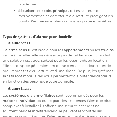
immédiatement, alerte les occupants et peut aussi envoyer un
rapidement.
signal aux autorités locales ou à une entreprise de surveillance.
Cela permet une intervention rapide, limitant ainsi les risques de
Sécuriser les accès principaux
: Les capteurs de
vol ou de dommages matériels.
mouvement et les détecteurs d'ouverture protègent les
points d'entrée sensibles, comme les portes et fenêtres.
Les systèmes modernes, en particulier les alarmes connectées,
permettent une surveillance à distance. Vous pouvez recevoir des
notifications en temps réel sur votre smartphone lorsque l'alarme
Types de systèmes d'alarme pour domicile
se déclenche, vous permettant ainsi de vérifier la situation, où
Alarme sans fil
que vous soyez. Cette fonctionnalité est particulièrement utile
pour les propriétaires de résidences secondaires ou les personnes
L'
alarme sans fil
est idéale pour les
appartements
ou les
studios
.
qui voyagent souvent.
Facile à installer, elle ne nécessite pas de câblage, ce qui en fait
une solution pratique, surtout pour les logements en location.
Elle se compose généralement d'une centrale, de détecteurs de
Les différents types d’alarmes pour domicile
mouvement et d'ouverture, et d'une sirène. De plus, les systèmes
sans fil sont modulaires, vous permettant d'ajouter des capteurs
Il existe plusieurs types de systèmes d’alarme pour domicile,
en fonction des besoins de votre domicile.
chacun avec ses avantages et ses inconvénients. Le choix
dépendra de la configuration de votre logement, de votre budget,
Alarme filaire
ainsi que de vos préférences personnelles. Voici les principales
Les
systèmes d'alarme filaires
sont recommandés pour les
options disponibles pour protéger efficacement votre
maison
,
maisons individuelles
ou les grandes résidences. Bien que plus
appartement
ou
studio
.
complexes à installer, ils offrent une sécurité accrue et ne
souffrent pas des interférences que peuvent rencontrer les
- Alarme sans fil
systèmes sans fil. Ce type d'alarme est souvent intégré lors de la