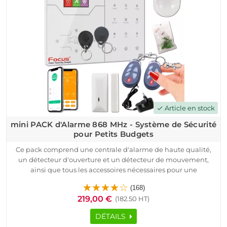
Article en stock
check
mini PACK d'Alarme 868 MHz - Système de Sécurité
pour Petits Budgets
Ce pack comprend une centrale d'alarme de haute qualité,
un détecteur d'ouverture et un détecteur de mouvement,
ainsi que tous les accessoires nécessaires pour une
installation rapide et facile.
(168)
Grâce à notre partenariat avec Meian, un leader de l'industrie
219,00 €
(182.50 HT)
de la sécurité, notre pack garantit une communication
sécurisée et une surveillance efficace. Les détecteurs envoient
DÉTAILS
des signaux à la centrale en cas de sabotage ou d'intrusion,