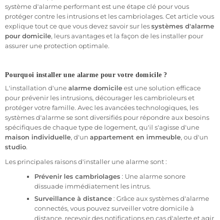
Les cambriolages et tentatives d'intrusion sont des
système d'alarme performant est une étape clé pour vous
préoccupations croissantes dans de nombreuses régions. Un
protéger contre les intrusions et les cambriolages. Cet article vous
logement sans système de sécurité est une cible beaucoup plus
explique tout ce que vous devez savoir sur les
systèmes d'alarme
vulnérable pour les cambrioleurs. Installer une
pour domicile
, leurs avantages et la façon de les installer pour
alarme pour
domicile
assurer une protection optimale.
est une mesure de précaution nécessaire, que vous
viviez dans un
immeuble
, une
maison individuelle
ou même un
studio
. L'objectif est de décourager les intrusions, détecter
Pourquoi installer une alarme pour votre domicile ?
rapidement toute activité suspecte et permettre une intervention
rapide en cas d'alerte.
L'installation d'une
alarme domicile
est une solution efficace
pour prévenir les intrusions, décourager les cambrioleurs et
protéger votre famille. Avec les avancées technologiques, les
Pourquoi installer une alarme pour domicile ?
systèmes d'alarme se sont diversifiés pour répondre aux besoins
Les systèmes d’alarme sont devenus indispensables pour
spécifiques de chaque type de logement, qu'il s'agisse d'une
dissuader les cambrioleurs. Les statistiques montrent que les
maison individuelle
, d'un
appartement en immeuble
, ou d'un
maisons et appartements équipés d’un système de sécurité sont
studio
.
bien moins susceptibles de subir des tentatives d’effraction. Une
Les principales raisons d'installer une alarme sont :
alarme pour domicile
fait office de barrière dissuasive : les
cambrioleurs préfèrent éviter les logements protégés et se
Prévenir les cambriolages
: Une alarme sonore
tourner vers ceux qui sont moins sécurisés.
dissuade immédiatement les intrus.
Surveillance à distance
: Grâce aux systèmes d'alarme
Au-delà de la simple dissuasion, l’alarme offre un moyen de
connectés, vous pouvez surveiller votre domicile à
protection proactive. En cas d'intrusion, une alarme sonne
distance, recevoir des notifications en cas d'alerte et agir