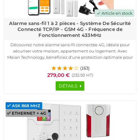
Article en stock
check
Alarme sans-fil 1 à 2 pièces - Système De Sécurité
Connecté TCP/IP - GSM 4G - Fréquence de
Fonctionnement 433MHz
Découvrez notre alarme sans-fil connectée 4G, idéale pour
sécuriser votre maison, appartement ou logement. Avec
Meian Technology, bénéficiez d'une protection optimale pour
votre domicile. Ce système connecté TCP/IP fonctionne sur la
(163)
fréquence 433MHz et est compatible avec toutes les box
279,00 €
(232.50 HT)
internet, y compris la fibre.
Le pack inclut une centrale HA-VGT, des détecteurs
DÉTAILS
d'ouverture, un détecteur de mouvement, une sirène
d'extérieur et des télécommandes. Installation simple et
rapide, sans câblage, parfaite pour une alarme sans-fil.
✅ ASK 868 MHZ
Contrôlez votre alarme connectée via l'application
✅ ETHERNET + 4G
iOS/Android et recevez des notifications en temps réel.
Sécurisez dès maintenant votre domicile avec notre alarme
sans-fil connectée 4G et profitez de la qualité professionnelle
à prix compétitif.