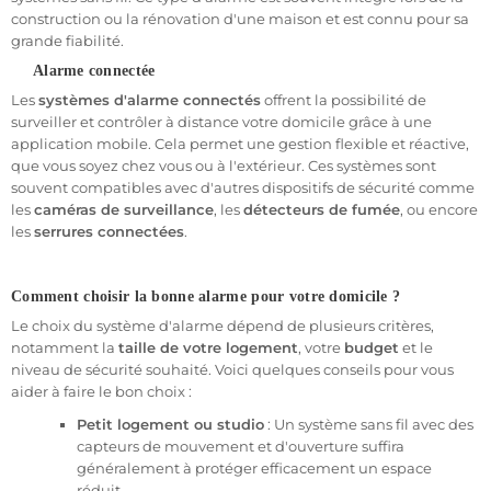
Les systèmes d’alarme sans fil sont très populaires, notamment
construction ou la rénovation d'une maison et est connu pour sa
pour les
appartements
ou
studios
, en raison de leur facilité
grande fiabilité.
d’installation. Ces systèmes utilisent des ondes radio pour
Alarme connectée
communiquer entre la centrale et les capteurs, éliminant ainsi la
Les
systèmes d'alarme connectés
offrent la possibilité de
nécessité de tirer des câbles. Ils sont particulièrement adaptés
surveiller et contrôler à distance votre domicile grâce à une
aux logements en
immeuble
ou en
location
où des modifications
application mobile. Cela permet une gestion flexible et réactive,
permanentes ne sont pas souhaitées.
que vous soyez chez vous ou à l'extérieur. Ces systèmes sont
L’alarme sans fil est également évolutive : vous pouvez ajouter ou
souvent compatibles avec d'autres dispositifs de sécurité comme
retirer des capteurs en fonction des besoins de votre
logement
.
les
caméras de surveillance
, les
détecteurs de fumée
, ou encore
Par exemple, si vous aménagez un bureau dans une pièce
les
serrures connectées
.
supplémentaire ou installez un nouvel accès à votre jardin, il vous
suffit d’ajouter un détecteur de mouvement ou un capteur
d’ouverture pour protéger ces nouveaux espaces. En outre, les
Comment choisir la bonne alarme pour votre domicile ?
systèmes sans fil modernes sont souvent compatibles avec les
Le choix du système d'alarme dépend de plusieurs critères,
technologies domotiques, vous permettant de gérer l'alarme
notamment la
taille de votre logement
, votre
budget
et le
depuis votre smartphone ou une télécommande.
niveau de sécurité souhaité. Voici quelques conseils pour vous
aider à faire le bon choix :
- Alarme pour Domicile filaire
Petit logement ou studio
: Un système sans fil avec des
Contrairement aux systèmes sans fil, l’
alarme filaire
repose sur
capteurs de mouvement et d'ouverture suffira
une infrastructure câblée. Elle est idéale pour les
maisons
généralement à protéger efficacement un espace
individuelles
et les
logements
de grande taille où la stabilité et la
réduit.