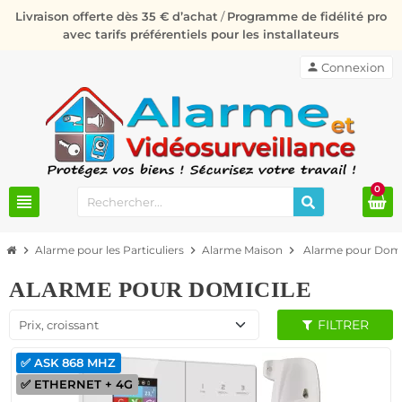
Livraison offerte dès 35 € d’achat
/
Programme de fidélité pro
avec tarifs préférentiels pour les installateurs
person
Connexion
0
view_headline
chevron_right
Alarme pour les Particuliers
chevron_right
Alarme Maison
chevron_right
Alarme pour Domi
ALARME POUR DOMICILE
FILTRER
Prix, croissant
✅ ASK 868 MHZ
✅ ETHERNET + 4G