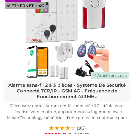
✅ ETHERNET + 4G
contrôle simplifié.
Profitez de la surveillance en temps réel grâce aux
notifications push sur votre smartphone et aux alertes SMS ou
appels vocaux en cas d'intrusion. Le système est compatible
avec toutes les box internet et fibre optique, offrant une
autonomie de 12 à 24 heures en cas de coupure de courant.
Faites confiance à une technologie éprouvée pour la
protection de vos biens.
Article en stock
check
Alarme sans-fil 2 à 3 pièces - Système De Sécurité
Connecté TCP/IP - GSM 4G - Fréquence de
Fonctionnement 433MHz
Découvrez notre alarme sans fil connectée 4G, idéale pour
sécuriser votre maison, appartement ou logement. Avec
Meian Technology, bénéficiez d'une protection optimale pour
votre domicile. Ce système connecté TCP/IP fonctionne sur la
(162)
fréquence 433MHz et est compatible avec toutes les box