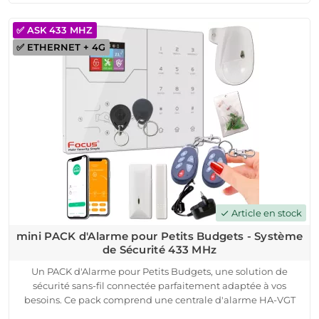
déclenchant une alerte instantanée pour une réaction rapide.
Avec une portée de transmission allant jusqu'à 200 mètres,
✅ ASK 433 MHZ
notre système offre une couverture étendue pour une
✅ ETHERNET + 4G
protection complète de votre propriété. De plus, la
compatibilité avec une centrale d'alarme connectée vous
permet de surveiller votre sécurité à distance via une
application mobile dédiée.
Article en stock
check
mini PACK d'Alarme pour Petits Budgets - Système
de Sécurité 433 MHz
Un PACK d'Alarme pour Petits Budgets, une solution de
sécurité sans-fil connectée parfaitement adaptée à vos
besoins. Ce pack comprend une centrale d'alarme HA-VGT
4G, des détecteurs d'ouverture et de mouvement, des