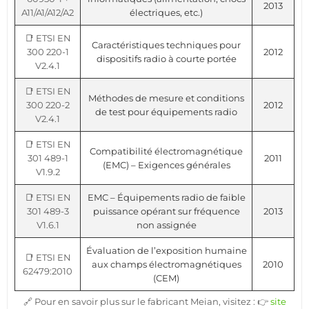
2013
A11/A1/A12/A2
électriques, etc.)
📑 ETSI EN
Caractéristiques techniques pour
300 220-1
2012
dispositifs radio à courte portée
V2.4.1
📑 ETSI EN
Méthodes de mesure et conditions
300 220-2
2012
de test pour équipements radio
V2.4.1
📑 ETSI EN
Compatibilité électromagnétique
301 489-1
2011
(EMC) – Exigences générales
V1.9.2
📑 ETSI EN
EMC – Équipements radio de faible
301 489-3
puissance opérant sur fréquence
2013
V1.6.1
non assignée
Évaluation de l’exposition humaine
📑 ETSI EN
aux champs électromagnétiques
2010
62479:2010
(CEM)
🔗 Pour en savoir plus sur le fabricant Meian, visitez : 👉
site