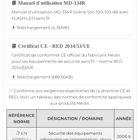
📘 Manuel d'utilisation MD-334R
Manuel d'utilisation MD-334R Sirène Son 100-105 dB avec
FLASH LED sans fil
Téléchargement (4.36MB)
file_download
📘 Certificat CE - RED 2014/53/UE
Certificat de conformité CE officiel du fabricant Meian
pour les équipements de sécurité sans fil – norme RED
2014/53/UE.
Téléchargement (689.56KB)
file_download
✅ Conforme aux exigences essentielles de la directive CE et
RED. Voici un tableau des normes de conformité appliquées
aux produits Meian.
RÉFÉRENCE
DÉSIGNATION / DOMAINE
ANNÉE
NORME
📑 EN
Sécurité des équipements
2006 à
60950-1 +
informatiques (alimentation, chocs