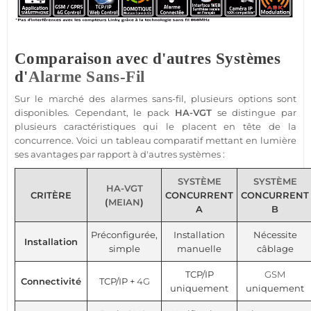
Comparaison avec d'autres Systèmes
d'
Alarme Sans-Fil
Sur le marché des alarmes
sans-fil
, plusieurs options sont
disponibles. Cependant, le
pack
HA-VGT
se distingue par
plusieurs caractéristiques qui le placent en tête de la
concurrence. Voici un tableau comparatif mettant en lumière
ses avantages par rapport à d'autres systèmes :
SYSTÈME
SYSTÈME
HA-VGT
CRITÈRE
CONCURRENT
CONCURRENT
(
MEIAN
)
A
B
Préconfigurée,
Installation
Nécessite
Installation
simple
manuelle
câblage
TCP/IP
GSM
Connectivité
TCP/IP +
4G
uniquement
uniquement