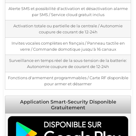
Alerte SMS et possibilité d'activation et désactivation alarme
par SMS / Service cloud gratuit inclus
Activation totale ou partielle de la centrale / Autonomie
coupure de courant de 12-24h
Invites vocales complètes en français / Panneau tactile en
verre / Commande domotique jusqu'à 16 canaux
Surveillance en temps réel de la sous-tension de la batterie:
Autonomie coupure de courant de 12-24h
Fonctions d'armement programmables / Carte RF disponible
pour armer et désarmer
Application Smart-Security Disponible
Gratuitement