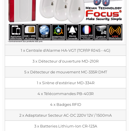
1 x Centrale d'Alarme HA-VGT (TCP/IP RJ45 - 4G)
3 x Détecteur d'ouverture MD-210R
5 x Détecteur de mouvement MC-335R DMT
1 x Sirène d'extérieur MD-334R
4 x Télécommandes PB-403R
4 x Badges RFID
2 x Adaptateur Secteur AC-DC 220V 12V / 1500mA
3 x Batteries Lithium-Ion CR-123A