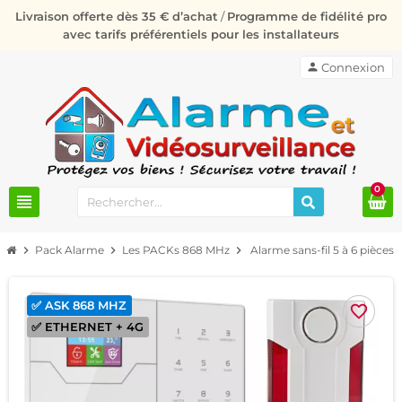
Livraison offerte dès 35 € d’achat
/
Programme de fidélité pro
avec tarifs préférentiels pour les installateurs
person
Connexion
0
view_headline
chevron_right
Pack Alarme
chevron_right
Les PACKs 868 MHz
chevron_right
Alarme sans-fil 5 à 6 pièc
✅ ASK 868 MHZ
favorite_border
✅ ETHERNET + 4G