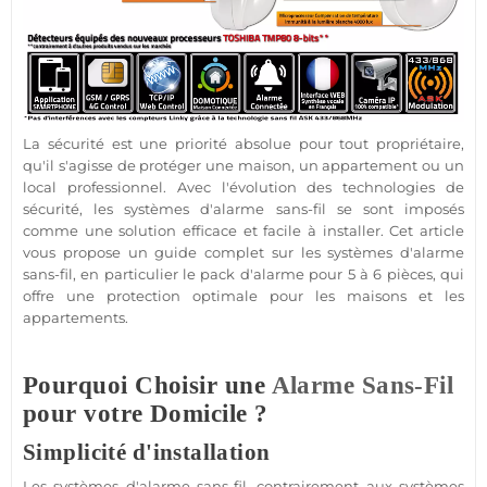
La
sécurité
est une priorité absolue pour tout propriétaire,
qu'il s'agisse de
protéger
une
maison
, un
appartement
ou un
local
professionnel
. Avec l'évolution des technologies de
sécurité
, les systèmes d'
alarme sans-fil
se sont imposés
comme une solution efficace et facile à installer. Cet article
vous propose un guide complet sur les systèmes d'
alarme
sans-fil
, en particulier le
pack
d'
alarme
pour 5 à 6 pièces, qui
offre une
protection
optimale pour les
maisons
et les
appartements
.
Pourquoi Choisir une
Alarme Sans-Fil
pour votre Domicile ?
Simplicité d'installation
Les systèmes d'
alarme sans-fil
, contrairement aux systèmes