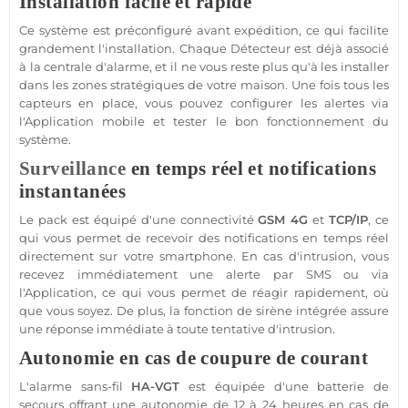
Installation facile et rapide
Ce
système
est préconfiguré avant expédition, ce qui facilite
grandement l'installation. Chaque
Détecteur
est déjà associé
à la
centrale d'alarme
, et il ne vous reste plus qu'à les installer
dans les zones stratégiques de votre
maison
. Une fois tous les
capteurs en place, vous pouvez configurer les alertes via
l'
Application
mobile et tester le bon fonctionnement du
système
.
Surveillance
en temps réel et notifications
instantanées
Le
pack
est équipé d'une connectivité
GSM
4G
et
TCP/IP
, ce
qui vous permet de recevoir des notifications en temps réel
directement sur votre
smartphone
. En cas d'intrusion, vous
recevez immédiatement une alerte par SMS ou via
l'
Application
, ce qui vous permet de réagir rapidement, où
que vous soyez. De plus, la fonction de
sirène
intégrée assure
une réponse immédiate à toute tentative d'intrusion.
Autonomie en cas de coupure de courant
L'
alarme sans-fil
HA-VGT
est équipée d'une batterie de
secours offrant une autonomie de 12 à 24 heures en cas de