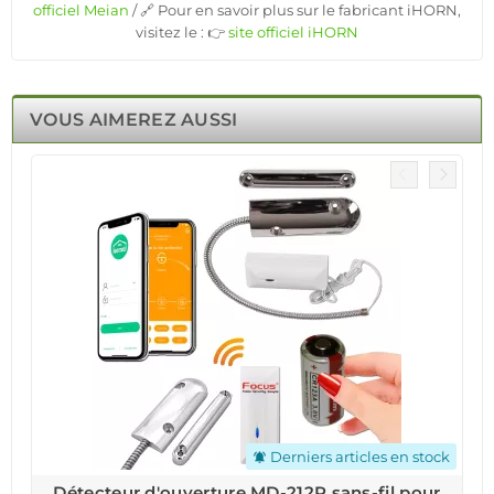
officiel Meian
/ 🔗 Pour en savoir plus sur le fabricant iHORN,
visitez le : 👉
site officiel iHORN
VOUS AIMEREZ AUSSI
Derniers articles en stock
notifications_active
Détecteur d'ouverture MD-212R sans-fil pour