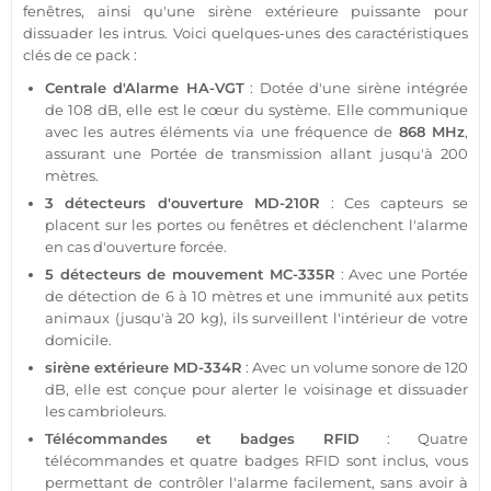
fenêtres, ainsi qu'une
sirène
extérieure
puissante pour
dissuader les intrus. Voici quelques-unes des caractéristiques
clés de ce
pack
:
Centrale d'Alarme
HA-VGT
: Dotée d'une
sirène
intégrée
de 108 dB, elle est le cœur du
système
. Elle communique
avec les autres éléments via une fréquence de
868 MHz
,
assurant une
Portée
de
transmission
allant jusqu'à 200
mètres.
3 détecteurs d'ouverture
MD-210R
: Ces capteurs se
placent sur les portes ou fenêtres et déclenchent l'
alarme
en cas d'ouverture forcée.
5 détecteurs de mouvement
MC-335R
: Avec une
Portée
de détection de 6 à 10 mètres et une immunité aux petits
animaux (jusqu'à 20 kg), ils surveillent l'intérieur de votre
domicile.
sirène
extérieure
MD-334R
: Avec un volume sonore de 120
dB, elle est conçue pour alerter le voisinage et dissuader
les cambrioleurs.
Télécommandes et badges
RFID
: Quatre
télécommandes et quatre badges
RFID
sont inclus, vous
permettant de contrôler l'
alarme
facilement, sans avoir à