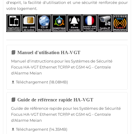
d'esprit, la facilité d'utilisation et une
sécurité
renforcée pour
votre
logement
.
📘 Manuel d'utilisation HA-VGT
Manuel d'instructions pour les Systèmes de Sécurité
Focus HA-VGT Ethernet TCP/IP et GSM 4G - Centrale
d'Alarme Meian
Téléchargement (18.08MB)
file_download
📘 Guide de référence rapide HA-VGT
Guide de référence rapide pour les Systèmes de Sécurité
Focus HA-VGT Ethernet TCP/IP et GSM 4G - Centrale
d'Alarme Meian
Téléchargement (14.35MB)
file_download