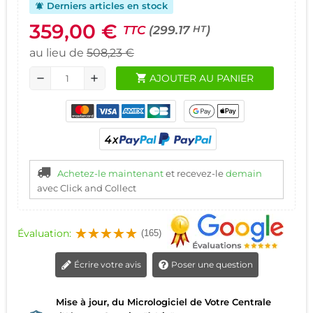
Derniers articles en stock
notifications_active
359,00 €
TTC
(299.17
)
HT
au lieu de
508,23 €
shopping_cart
AJOUTER AU PANIER
remove
add
Achetez-le maintenant
et recevez-le
demain
avec Click and Collect
Évaluation:
(165)
Écrire votre avis
Poser une question
Mise à jour, du Micrologiciel de Votre Centrale