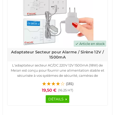
Article en stock
check
Adaptateur Secteur pour Alarme / Sirène 12V /
1500mA
L'adaptateur secteur AC/DC 220V 12V 1500mA (18W) de
Meian est conçu pour fournir une alimentation stable et
sécurisée à vos systèmes de sécurité, caméras de
surveillance, sirènes et autres périphériques nécessitant
(181)
une alimentation externe.
19,50 €
(16.25 HT)
Avec une protection intégrée contre les surcharges,
courts-circuits et surchauffes, cet adaptateur compact et
DÉTAILS
léger est conforme aux normes CE et RoHS. Idéal pour les
particuliers et professionnels, il offre une efficacité
énergétique élevée, réduisant la consommation