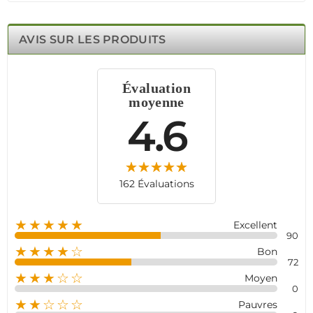
d'énergie en veille.
Ses caractéristiques techniques précises et sa
compatibilité avec divers dispositifs en font un choix
AVIS SUR LES PRODUITS
fiable pour sécuriser votre espace.
Évaluation
moyenne
4.6
162 Évaluations
★★★★★
Excellent
90
★★★★☆
Bon
72
★★★☆☆
Moyen
0
★★☆☆☆
Pauvres