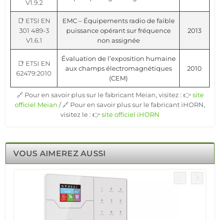
V1.9.2
📑 ETSI EN
EMC – Équipements radio de faible
301 489-3
puissance opérant sur fréquence
2013
V1.6.1
non assignée
Évaluation de l’exposition humaine
📑 ETSI EN
aux champs électromagnétiques
2010
62479:2010
(CEM)
🔗 Pour en savoir plus sur le fabricant Meian, visitez : 👉
site
officiel Meian
/ 🔗 Pour en savoir plus sur le fabricant iHORN,
visitez le : 👉
site officiel iHORN
VOUS AIMEREZ AUSSI