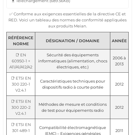
Téléchargement (689.56KB)
file_download
✅ Conforme aux exigences essentielles de la directive CE et
RED. Voici un tableau des normes de conformité appliquées
aux produits Meian.
RÉFÉRENCE
DÉSIGNATION / DOMAINE
ANNÉE
NORME
📑 EN
Sécurité des équipements
2006 à
60950-1 +
informatiques (alimentation, chocs
2013
A11/A1/A12/A2
électriques, etc.)
📑 ETSI EN
Caractéristiques techniques pour
300 220-1
2012
dispositifs radio à courte portée
V2.4.1
📑 ETSI EN
Méthodes de mesure et conditions
300 220-2
2012
de test pour équipements radio
V2.4.1
📑 ETSI EN
Compatibilité électromagnétique
301 489-1
2011
(EMC) – Exigences générales