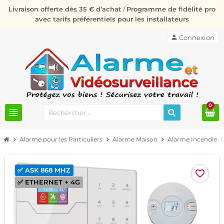
Livraison offerte dès 35 € d’achat
/
Programme de fidélité pro
avec tarifs préférentiels pour les installateurs
person
Connexion
0
view_headline
chevron_right
Alarme pour les Particuliers
chevron_right
Alarme Maison
chevron_right
Alarme Incendie
chevron_r
✅ ASK 868 MHZ
favorite_border
✅ ETHERNET + 4G