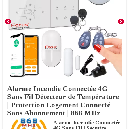
chevron_left
chevron_right
Alarme Incendie Connectée 4G
Sans Fil Détecteur de Température
| Protection Logement Connecté
Sans Abonnement | 868 MHz
Alarme Incendie Connectée
4G Sans Fil | Sécurité