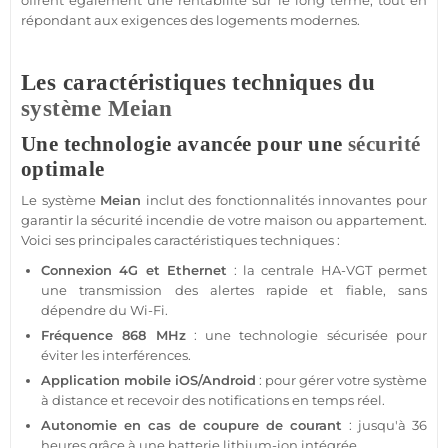
offrent également une rentabilité sur le long terme, tout en
répondant aux exigences des logements modernes.
Les caractéristiques techniques du
système
Meian
Une technologie avancée pour une
sécurité
optimale
Le
système
Meian
inclut des fonctionnalités innovantes pour
garantir la
sécurité
incendie de votre
maison
ou
appartement
.
Voici ses principales caractéristiques techniques :
Connexion
4G
et Ethernet
: la
centrale
HA-VGT
permet
une
transmission
des alertes rapide et
fiable
, sans
dépendre du Wi-Fi.
Fréquence
868 MHz
: une technologie sécurisée pour
éviter les interférences.
Application
mobile
iOS
/
Android
: pour gérer votre
système
à distance et recevoir des notifications en temps réel.
Autonomie en cas de coupure de courant
: jusqu'à 36
heures grâce à une batterie lithium-ion intégrée.