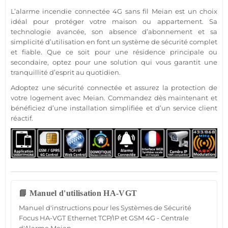
L’
alarme incendie
connectée
4G
sans fil
Meian
est un choix
idéal pour
protéger
votre
maison
ou
appartement
. Sa
technologie avancée, son absence d’abonnement et sa
simplicité d’utilisation en font un
système
de
sécurité
complet
et
fiable
. Que ce soit pour une
résidence
principale ou
secondaire, optez pour une solution qui vous garantit une
tranquillité d’esprit au quotidien.
Adoptez une
sécurité
connectée
et assurez la
protection
de
votre
logement
avec
Meian
. Commandez dès maintenant et
bénéficiez d’une installation simplifiée et d’un service client
réactif.
📘 Manuel d'utilisation HA-VGT
Manuel d'instructions pour les Systèmes de Sécurité
Focus HA-VGT Ethernet TCP/IP et GSM 4G - Centrale