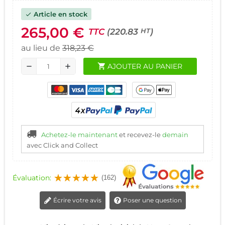
Article en stock
check
265,00 €
TTC
(220.83
)
HT
au lieu de
318,23 €
shopping_cart
AJOUTER AU PANIER
remove
add
Achetez-le maintenant
et recevez-le
demain
avec Click and Collect
Évaluation:
(162)
Écrire votre avis
Poser une question