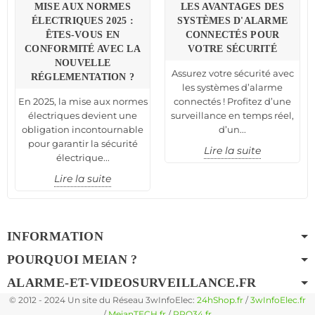
MISE AUX NORMES
LES AVANTAGES DES
ÉLECTRIQUES 2025 :
SYSTÈMES D'ALARME
ÊTES-VOUS EN
CONNECTÉS POUR
CONFORMITÉ AVEC LA
VOTRE SÉCURITÉ
NOUVELLE
Assurez votre sécurité avec
RÉGLEMENTATION ?
les systèmes d’alarme
En 2025, la mise aux normes
connectés ! Profitez d’une
électriques devient une
surveillance en temps réel,
obligation incontournable
d’un...
pour garantir la sécurité
Lire la suite
électrique...
Lire la suite
INFORMATION
POURQUOI MEIAN ?
ALARME-ET-VIDEOSURVEILLANCE.FR
© 2012 - 2024 Un site du Réseau 3wInfoElec:
24hShop.fr
/
3wInfoElec.fr
/
MeianTECH.fr
/
PRO34.fr