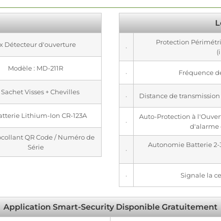
L
Protection Périmétr
 x Détecteur d'ouverture
(
Modèle : MD-211R
Fréquence d
x Sachet Visses + Chevilles
Distance de transmission /
Batterie Lithium-Ion CR-123A
Auto-Protection à l'Ouver
d'alarme
tocollant QR Code / Numéro de
Autonomie Batterie 2-3 
Série
Signale la ce
Application Smart-Security Disponible Gratuitement