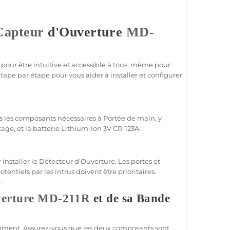
Capteur
d'Ouverture
MD-
pour être intuitive et accessible à tous, même pour
ape par étape pour vous aider à installer et configurer
n
us les composants nécessaires à
Portée
de main, y
age, et la batterie Lithium-Ion 3V CR-123A.
installer le
Détecteur d'Ouverture
. Les portes et
entiels par les intrus doivent être prioritaires.
.
verture
MD-211R
et de sa Bande
ivement. Assurez-vous que les deux composants sont