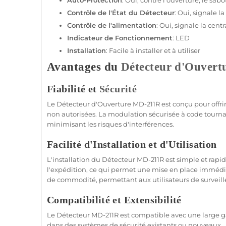
Auto-
Protection
: Oui, contre l'ouverture, le sa
Contrôle de l'État du
Détecteur
: Oui, signale la
Contrôle de l'
alimentation
: Oui, signale la
centr
Indicateur de Fonctionnement
:
LED
Installation
: Facile à installer et à utiliser
Avantages du
Détecteur d'Ouvert
Fiabilité et
Sécurité
Le
Détecteur d'Ouverture
MD-211R
est conçu pour offr
non autorisées. La modulation sécurisée à code tourn
minimisant les risques d'interférences.
Facilité d'Installation et d'Utilisation
L'installation du
Détecteur
MD-211R
est simple et rapi
l'expédition, ce qui permet une mise en place immédiat
de commodité, permettant aux utilisateurs de surveille
Compatibilité et Extensibilité
Le
Détecteur
MD-211R
est
compatible
avec une large g
dans des systèmes de
sécurité
existants ou nouveaux.