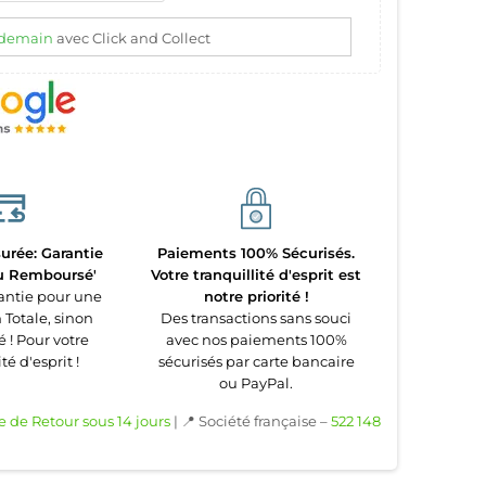
demain
avec Click and Collect
urée: Garantie
Paiements 100% Sécurisés.
ou Remboursé'
Votre tranquillité d'esprit est
antie pour une
notre priorité !
 Totale, sinon
Des transactions sans souci
! Pour votre
avec nos paiements 100%
té d'esprit !
sécurisés par carte bancaire
ou PayPal.
e de Retour sous 14 jours
| 📍 Société française –
522 148