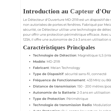
Introduction au
Capteur
d'Ou
Le
Détecteur d'Ouverture
MD-211R
est un dispositif de
non autorisées de portes et fenêtres. Fabriqué par
Mei
sécurité
, ce
Détecteur
utilise une technologie de déte
pour offrir une
protection
périmétrique efficace. Avec
123A, il offre une autonomie de 2 à 3 ans en utilisation 
Caractéristiques Principales
Technologie de Détection
: Magnétique ILS (int
Modèle
:
MD-211R
Fabricant
:
Meian Technology
Type de Dispositif
:
sécurité
sans-fil
,
connecté
Fréquence de Fonctionnement
:
433 MHz
ou
86
Distance de
transmission
: 150 - 200 mètres (pos
Autonomie de la Batterie
: 2-3 ans en utilisatio
Type de
Protection
: Périmétrique
Technologie de
transmission
Radio
: Modulatio