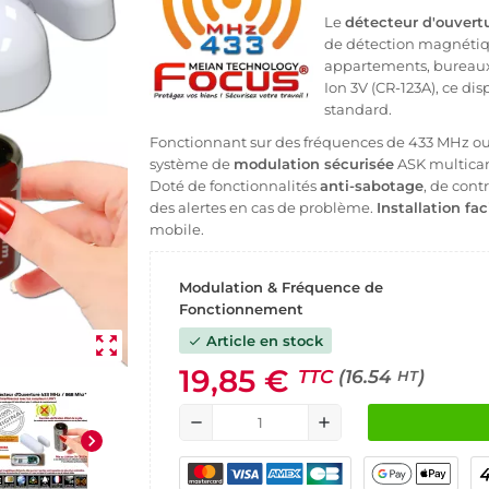
Le
détecteur d'ouvert
de détection magnéti
appartements, bureaux 
Ion 3V (CR-123A), ce dis
standard.
Fonctionnant sur des fréquences de 433 MHz ou 
système de
modulation sécurisée
ASK multica
Doté de fonctionnalités
anti-sabotage
, de cont
des alertes en cas de problème.
Installation fac
mobile.
Modulation & Fréquence de
Fonctionnement
Article en stock
zoom_out_map
check
19,85 €
TTC
(16.54
)
HT
remove
add
chevron_right