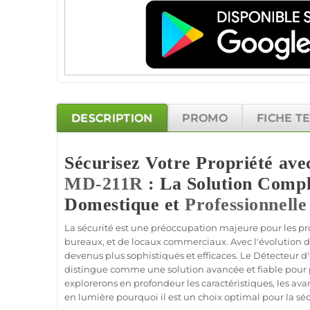
DESCRIPTION
PROMO
FICHE T
Sécurisez Votre Propriété ave
MD-211R
: La Solution Compl
Domestique et
Professionnelle
La
sécurité
est une préoccupation majeure pour les pr
bureaux
, et de locaux commerciaux. Avec l'évolution 
devenus plus sophistiqués et efficaces. Le
Détecteur d
distingue comme une solution avancée et
fiable
pour
explorerons en profondeur les caractéristiques, les avan
en lumière pourquoi il est un choix optimal pour la
séc