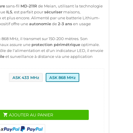
ure
sans-fil
MD-211R
de Meian, utilisant la technologie
que
ILS
, est parfait pour
sécuriser
maisons,
et plus encore. Alimenté par une batterie Lithium-
positif offre une
autonomie
de
2-3
ans
en usage
868 MHz, il transmet sur 150-200 mètres. Son
naux assure une
protection périmétrique
optimale.
rôle de l'alimentation et d'un indicateur LED, il envoie
ile
et surveillance à distance via une application
ASK 433 MHz
ASK 868 MHz
shopping_cart
AJOUTER AU PANIER