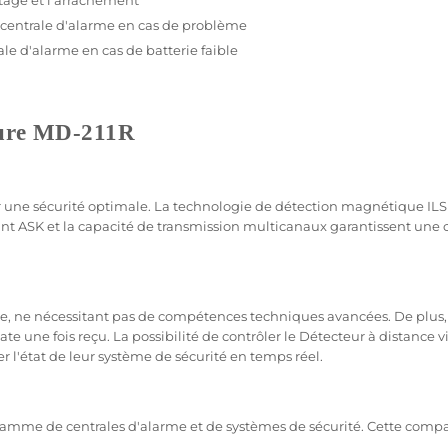
botage et l'arrachement
centrale d'alarme
en cas de problème
ale d'alarme
en cas de batterie faible
ure
MD-211R
ir une
sécurité
optimale. La technologie de détection magnétique ILS a
ant
ASK
et la capacité de
transmission
multicanaux garantissent une
de, ne nécessitant pas de compétences techniques avancées. De plus, 
e une fois reçu. La possibilité de contrôler le
Détecteur
à distance v
r l'état de leur
système
de
sécurité
en temps réel.
amme de centrales d'
alarme
et de systèmes de
sécurité
. Cette compa