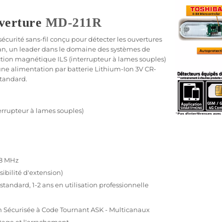
verture
MD-211R
sécurité
sans-fil
conçu pour détecter les ouvertures
an
, un leader dans le domaine des systèmes de
ction magnétique ILS (interrupteur à lames souples)
 une
alimentation
par batterie Lithium-Ion 3V CR-
standard.
errupteur à lames souples)
8 MHz
sibilité d'extension)
n standard, 1-2 ans en utilisation
professionnelle
n Sécurisée à Code Tournant
ASK
- Multicanaux