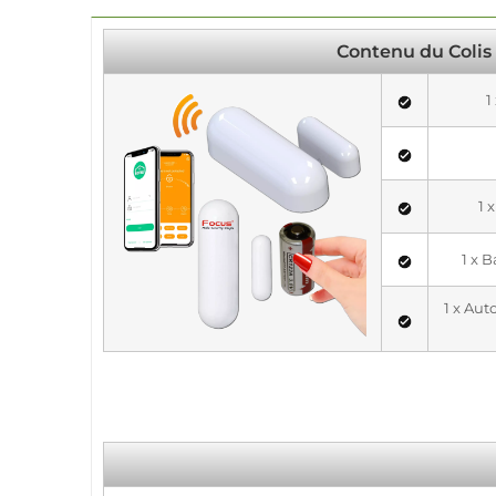
Contenu du Colis
1
1 
1 x 
1 x Au