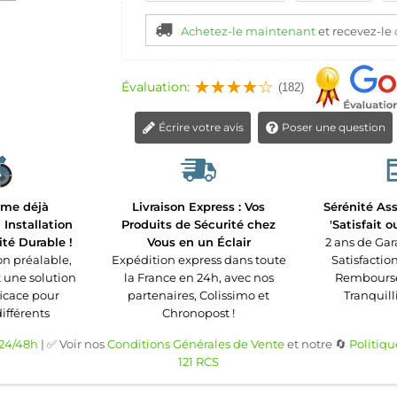
Achetez-le maintenant
et recevez-le
Évaluation:
(182)
Écrire votre avis
Poser une question
rme déjà
Livraison Express : Vos
Sérénité Ass
Installation
Produits de Sécurité chez
'Satisfait 
ité Durable !
Vous en un Éclair
2 ans de Gar
n préalable,
Expédition express dans toute
Satisfaction
t une solution
la France en 24h, avec nos
Remboursé 
ficace pour
partenaires, Colissimo et
Tranquilli
différents
Chronopost !
 24/48h
| ✅ Voir nos
Conditions Générales de Vente
et notre 🔄
Politiqu
121 RCS