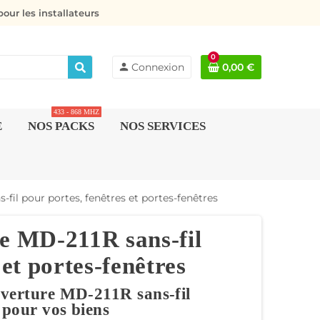
our les installateurs
0
person
Connexion
0,00 €
433 - 868 MHZ
E
NOS PACKS
NOS SERVICES
fil pour portes, fenêtres et portes-fenêtres
re MD-211R sans-fil
 et portes-fenêtres
uverture MD-211R sans-fil
e pour vos biens