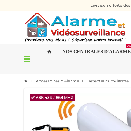
Livraison offerte dè
20
NOS CENTRALES D'ALARME
home
view_headline
Accessoires d'Alarme
Détecteurs d'Alarme
chevron_right
chevron_right
ch
✅ ASK 433 / 868 MHZ