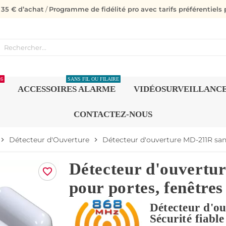
s 35 € d’achat
/
Programme de fidélité pro avec tarifs préférentiels p
26
SANS FIL OU FILAIRE
ACCESSOIRES ALARME
VIDÉOSURVEILLANC
CONTACTEZ-NOUS
Détecteur d'Ouverture
Détecteur d'ouverture MD-211R sans-
evron_right
chevron_right
Détecteur d'ouvertu
favorite_border
pour portes, fenêtres
Détecteur d'o
Sécurité fiabl