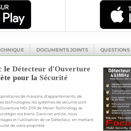
ECHNIQUE
DOCUMENTS JOINTS
QUESTIONS
c le
Détecteur d'Ouverture
ète pour la
Sécurité
opriétaires de
maisons
, d'
appartements
, de
des technologies, les systèmes de
sécurité
sont
'Ouverture
MD-211R
de
Meian Technology
se
protéger
vos biens. Dans cet article, nous
tages et l'utilisation de ce
Détecteur
, en mettant
urité
de votre propriété.