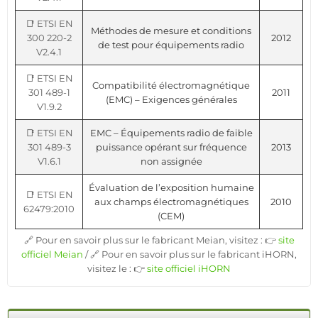
📑 ETSI EN
Méthodes de mesure et conditions
300 220-2
2012
de test pour équipements radio
V2.4.1
📑 ETSI EN
Compatibilité électromagnétique
301 489-1
2011
(EMC) – Exigences générales
V1.9.2
📑 ETSI EN
EMC – Équipements radio de faible
301 489-3
puissance opérant sur fréquence
2013
V1.6.1
non assignée
Évaluation de l’exposition humaine
📑 ETSI EN
aux champs électromagnétiques
2010
62479:2010
(CEM)
🔗 Pour en savoir plus sur le fabricant Meian, visitez : 👉
site
officiel Meian
/ 🔗 Pour en savoir plus sur le fabricant iHORN,
visitez le : 👉
site officiel iHORN