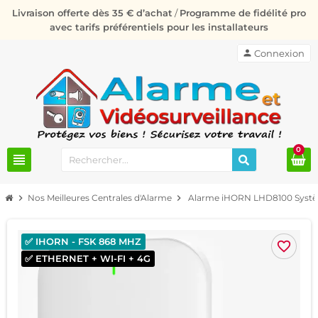
Livraison offerte dès 35 € d’achat
/
Programme de fidélité pro
avec tarifs préférentiels pour les installateurs
person
Connexion
0
view_headline
chevron_right
Nos Meilleures Centrales d'Alarme
chevron_right
Alarme iHORN LHD8100 Systèm
✅ IHORN - FSK 868 MHZ
favorite_border
✅ ETHERNET + WI-FI + 4G