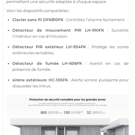
permettant une
sécurité
adaptée à chaque espace.
Voici les dispositifs
compatibles
:
Clavier
sans fil DFK810FK
: Contrôlez l’
alarme
facilement.
Détecteur de mouvement
PIR
LH-910FK
: Surveille
l’intérieur en cas d’intrusion.
Détecteur
PIR extérieur
LH-934FK
: Protège les zones
extérieures sensibles.
Détecteur de fumée
LH-606FK
: Avertit en cas de
présence
de fumée.
sirène
extérieure
HC-105FK
: Alerte sonore puissante pour
dissuader les intrus.