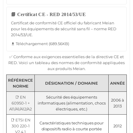
📘 Certificat CE - RED 2014/53/UE
Certificat de conformité CE officiel du fabricant Meian
pour les équipements de sécurité sans fil – norme RED
2014/53/UE.
Téléchargement (689.56KB)
file_download
✅ Conforme aux exigences essentielles de la directive CE et
RED. Voici un tableau des normes de conformité appliquées
aux produits Meian.
RÉFÉRENCE
DÉSIGNATION / DOMAINE
ANNÉE
NORME
📑 EN
Sécurité des équipements
2006 à
60950-1 +
informatiques (alimentation, chocs
2013
A11/A1/A12/A2
électriques, etc.)
📑 ETSI EN
Caractéristiques techniques pour
300 220-1
2012
dispositifs radio à courte portée
V2.4.1