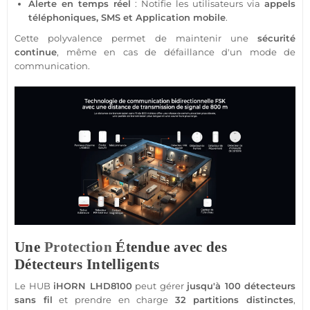
Alerte en temps réel
: Notifie les utilisateurs via
appels
téléphoniques, SMS et
Application
mobile
.
Cette polyvalence permet de maintenir une
sécurité
continue
, même en cas de défaillance d'un mode de
communication.
Une
Protection
Étendue avec des
Détecteurs Intelligents
Le
HUB
iHORN
LHD8100
peut gérer
jusqu'à 100 détecteurs
sans fil
et prendre en charge
32 partitions distinctes
,