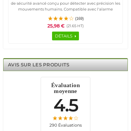
de sécurité avancé conçu pour détecter avec précision les
mouvements humains. Compatible avec l'alarme
connectée LHD8100, il utilise une technologie de
(169)
communication bidirectionnelle FSK 868 MHz
25,98 €
(21.65 HT)
garantissant une transmission rapide et sécurisée des
alertes. Son cryptage des données AES protège
DÉTAILS
efficacement contre les interférences et les tentatives de
piratage.
Doté d'une détection grand angle et longue portée, il
couvre jusqu'à 12 mètres / 110°, permettant une
surveillance optimale des maisons, bureaux, commerces
AVIS SUR LES PRODUITS
et bâtiments industriels. Son immunité aux animaux
réduit les fausses alertes, tandis que ses trois niveaux de
sensibilité réglables s’adaptent à divers environnements.
Évaluation
L’installation est simple et rapide grâce à son support
moyenne
rotatif universel et sa connexion intuitive via l’application
mobile Android/iOS. Recevez des alertes instantanées à
4.5
distance, assurant une sécurité sans faille, sans
abonnement ni contraintes.
290 Évaluations