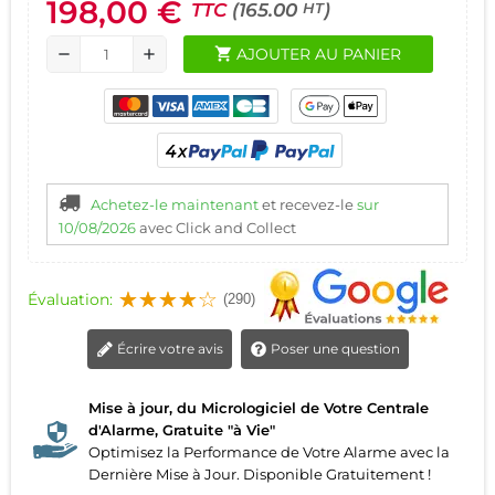
198,00 €
TTC
(165.00
)
HT
shopping_cart
AJOUTER AU PANIER
remove
add
Achetez-le maintenant
et recevez-le
sur
10/08/2026
avec Click and Collect
Évaluation:
(290)
Écrire votre avis
Poser une question
Mise à jour, du Micrologiciel de Votre Centrale
d'Alarme, Gratuite "à Vie"
Optimisez la Performance de Votre Alarme avec la
Dernière Mise à Jour. Disponible Gratuitement !