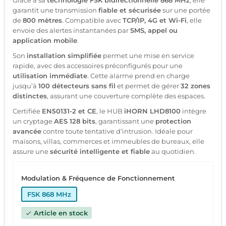
garantit une transmission
fiable et sécurisée
sur une portée
de
800 mètres
. Compatible avec
TCP/IP, 4G et Wi-Fi
, elle
envoie des alertes instantanées par
SMS, appel ou
application mobile
.
Son
installation simplifiée
permet une mise en service
rapide, avec des accessoires préconfigurés pour une
utilisation immédiate
. Cette alarme prend en charge
jusqu’à
100 détecteurs sans fil
et permet de gérer
32 zones
distinctes
, assurant une couverture complète des espaces.
Certifiée
EN50131-2 et CE
, le HUB
iHORN LHD8100
intègre
un cryptage
AES 128 bits
, garantissant une
protection
avancée
contre toute tentative d’intrusion. Idéale pour
maisons, villas, commerces et immeubles de bureaux, elle
assure une
sécurité intelligente et fiable
au quotidien.
Modulation & Fréquence de Fonctionnement
FSK 868 MHz
Article en stock
check