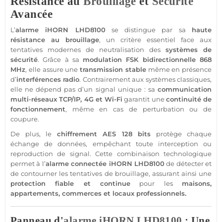
Résistance au
Brouillage
et
Sécurité
Avancée
L’
alarme
iHORN
LHD8100
se distingue par sa
haute
résistance au
brouillage
, un critère essentiel face aux
tentatives modernes de neutralisation des
systèmes de
sécurité
. Grâce à sa
modulation
FSK
bidirectionnelle
868
MHz
, elle assure une
transmission
stable
même en
présence
d’
interférences radio
. Contrairement aux systèmes classiques,
elle ne dépend pas d’un signal unique : sa
communication
multi-réseaux TCP/IP,
4G
et Wi-Fi
garantit une
continuité de
fonctionnement
, même en cas de perturbation ou de
coupure.
De plus, le
chiffrement AES 128 bits
protège chaque
échange de données, empêchant toute interception ou
reproduction de signal. Cette combinaison technologique
permet à l’
alarme
connectée
iHORN
LHD8100
de détecter et
de contourner les tentatives de
brouillage
, assurant ainsi une
protection
fiable
et continue
pour les
maisons
,
appartements
,
commerces
et locaux professionnels.
Panneau d'
alarme
iHORN
LHD8100
: Une