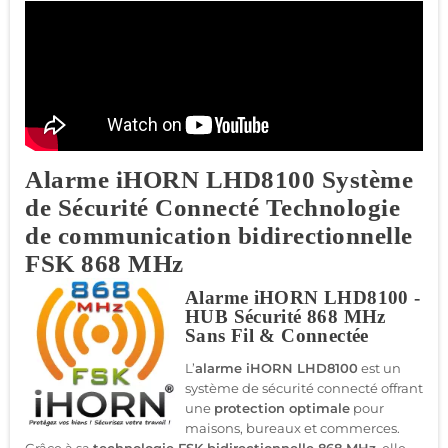
Alarme iHORN LHD8100 Système
de Sécurité Connecté Technologie
de communication bidirectionnelle
FSK 868 MHz
Alarme iHORN LHD8100 -
HUB Sécurité 868 MHz
Sans Fil & Connectée
L’
alarme iHORN LHD8100
est un
système de sécurité connecté offrant
une
protection optimale
pour
maisons, bureaux et commerces.
Grâce à sa
technologie FSK bidirectionnelle 868 MHz
, elle