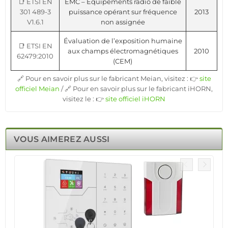
📑 ETSI EN
EMC – Équipements radio de faible
301 489-3
puissance opérant sur fréquence
2013
V1.6.1
non assignée
Évaluation de l’exposition humaine
📑 ETSI EN
aux champs électromagnétiques
2010
62479:2010
(CEM)
🔗 Pour en savoir plus sur le fabricant Meian, visitez : 👉
site
officiel Meian
/ 🔗 Pour en savoir plus sur le fabricant iHORN,
visitez le : 👉
site officiel iHORN
VOUS AIMEREZ AUSSI