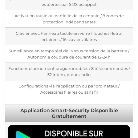
les alertes par SMS ou appel)
Activation totale ou partielle de la centrale / 8 zones de
protection indépendantes
Clavier avec Panneau tactile en verre / Touches Rétro-
éclairées / 16 claviers filaires
Surveillance en temps réel de la sous-tension de la batterie /
Autonomie coupure de courant de 12-24h
Fonctions d'armement programmables / 8 télécommandes /
32 interrupteurs radio
Configurations via l'application ou par ordinateur /
Accessoires filaires ou sans fil
Application Smart-Security Disponible
Gratuitement