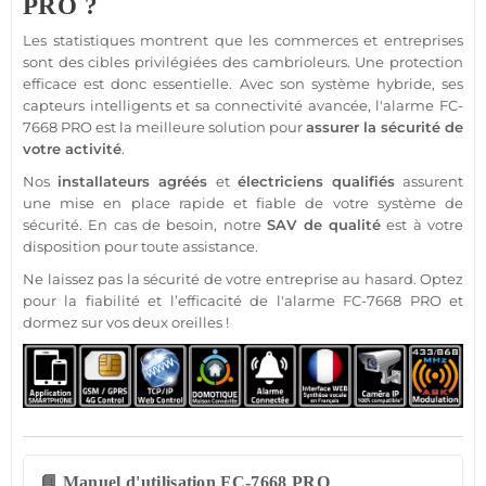
PRO ?
Les statistiques montrent que les
commerces
et entreprises
sont des cibles privilégiées des cambrioleurs. Une
protection
efficace est donc essentielle. Avec son
système
hybride, ses
capteurs intelligents et sa connectivité avancée, l'
alarme
FC-
7668
PRO est la meilleure solution pour
assurer la
sécurité
de
votre activité
.
Nos
installateurs agréés
et
électriciens qualifiés
assurent
une mise en place rapide et
fiable
de votre
système
de
sécurité
. En cas de besoin, notre
SAV de qualité
est à votre
disposition pour toute
assistance
.
Ne laissez pas la
sécurité
de votre entreprise au hasard. Optez
pour la fiabilité et l’efficacité de l'
alarme
FC-7668
PRO et
dormez sur vos deux oreilles !
📘 Manuel d'utilisation FC-7668 PRO