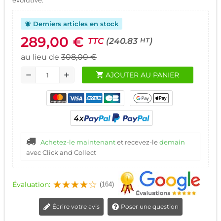
Derniers articles en stock
notifications_active
289,00 €
TTC
(240.83
)
HT
au lieu de
308,00 €
shopping_cart
AJOUTER AU PANIER
remove
add
Achetez-le maintenant
et recevez-le
demain
avec Click and Collect
Évaluation:
(164)
Écrire votre avis
Poser une question