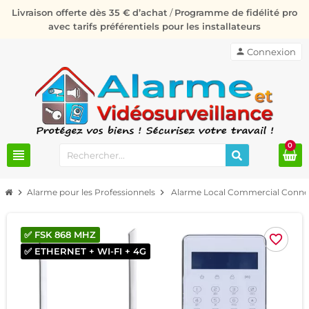
Livraison offerte dès 35 € d’achat
/
Programme de fidélité pro
avec tarifs préférentiels pour les installateurs
person
Connexion
0
view_headline
chevron_right
Alarme pour les Professionnels
chevron_right
Alarme Local Commercial Connec
✅ FSK 868 MHZ
favorite_border
✅ ETHERNET + WI-FI + 4G