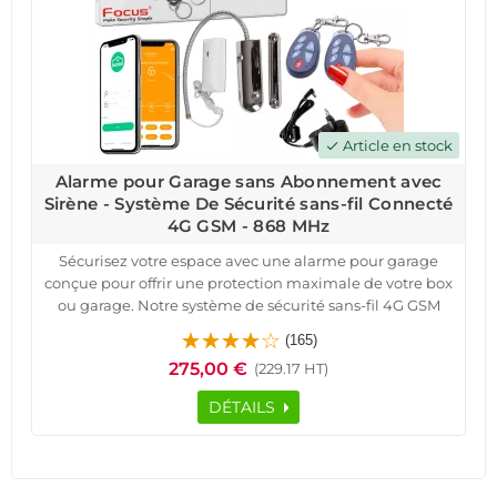
Article en stock
check
Alarme pour Garage sans Abonnement avec
Sirène - Système De Sécurité sans-fil Connecté
4G GSM - 868 MHz
Sécurisez votre espace avec une alarme pour garage
conçue pour offrir une protection maximale de votre box
ou garage. Notre système de sécurité sans-fil 4G GSM
permet de protéger efficacement vos biens grâce à une
(165)
sirène puissante et une connexion fiable de 868 MHz.
275,00 €
(229.17 HT)
Facile à installer, cette alarme connectée est
préconfigurée pour une mise en place rapide, sans
DÉTAILS
abonnement supplémentaire ni coûts récurrents.
Elle est idéale pour ceux qui cherchent une sécurité
avancée, grâce à des télécommandes, badges RFID et
une gestion mobile. En cas d’intrusion, recevez