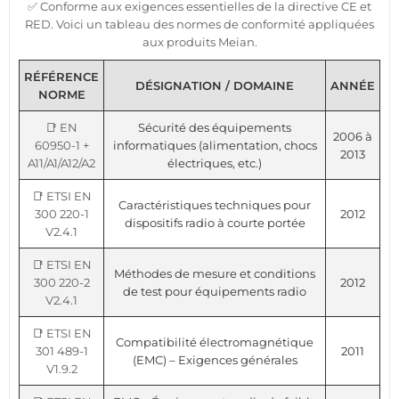
✅ Conforme aux exigences essentielles de la directive CE et
RED. Voici un tableau des normes de conformité appliquées
aux produits Meian.
RÉFÉRENCE
DÉSIGNATION / DOMAINE
ANNÉE
NORME
📑 EN
Sécurité des équipements
2006 à
60950-1 +
informatiques (alimentation, chocs
2013
A11/A1/A12/A2
électriques, etc.)
📑 ETSI EN
Caractéristiques techniques pour
300 220-1
2012
dispositifs radio à courte portée
V2.4.1
📑 ETSI EN
Méthodes de mesure et conditions
300 220-2
2012
de test pour équipements radio
V2.4.1
📑 ETSI EN
Compatibilité électromagnétique
301 489-1
2011
(EMC) – Exigences générales
V1.9.2