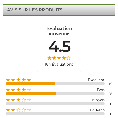
immédiatement des notifications sur votre smartphone.
Le détecteur d’ouverture pour portes de garage intégré
AVIS SUR LES PRODUITS
assure une couverture complète de vos accès, tandis que
la sirène extérieure de 120 dB alerte instantanément.
Profitez de ce système de surveillance performant,
Évaluation
adapté aux garages, sous-sols, et autres espaces
moyenne
sensibles. Nos solutions Meian sont fiables et sans
compromis pour une sécurité professionnelle à domicile.
4.5
164 Évaluations
★★★★★
Excellent
81
★★★★☆
Bon
83
★★★☆☆
Moyen
0
★★☆☆☆
Pauvres
0