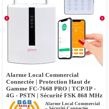
chevron_left
chevron_right
Alarme Local Commercial
Connectée | Protection Haut de
Gamme FC-7668 PRO | TCP/IP -
4G - PSTN | Sécurité FSK 868 MHz
Alarme Local Commercial
– Sécurité Connectée,