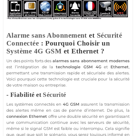
Alarme sans Abonnement
et
Sécurité
Connectée
: Pourquoi Choisir un
Système
4G
GSM
et Ethernet ?
Un des points forts des
alarmes
sans abonnement
modernes
est l’intégration de la
technologie
GSM
4G
et
Ethernet
,
permettant une
transmission
rapide et sécurisée des alertes.
Voici pourquoi cette technologie est cruciale pour la
sécurité
de votre
maison
ou entreprise.
- Fiabilité et
Sécurité
Les systèmes connectés en
4G
GSM
assurent la
transmission
des alertes même en cas de
panne
d’internet. De plus, la
connexion Ethernet
offre une double
sécurité
en garantissant
une communication continue avec les serveurs de
sécurité
,
même si le signal
GSM
est faible ou interrompu. Cela signifie
que, quel que soit le scénario, vous serez toujours informé en