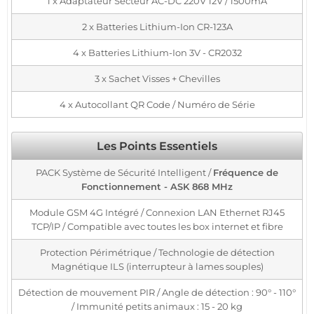
1 x Adaptateur Secteur AC-DC 220V 12V / 1500mA
2 x Batteries Lithium-Ion CR-123A
4 x Batteries Lithium-Ion 3V - CR2032
3 x Sachet Visses + Chevilles
4 x Autocollant QR Code / Numéro de Série
Les Points Essentiels
PACK Système de Sécurité Intelligent /
Fréquence de
Fonctionnement - ASK 868 MHz
Module GSM 4G Intégré / Connexion LAN Ethernet RJ45
TCP/IP / Compatible avec toutes les box internet et fibre
Protection Périmétrique / Technologie de détection
Magnétique ILS (interrupteur à lames souples)
Détection de mouvement PIR / Angle de détection : 90° - 110°
/ Immunité petits animaux : 15 - 20 kg