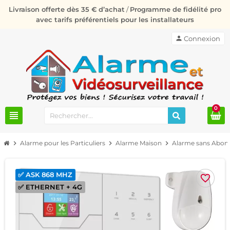
Livraison offerte dès 35 € d’achat
/
Programme de fidélité pro
avec tarifs préférentiels pour les installateurs
person
Connexion
0
view_headline
chevron_right
Alarme pour les Particuliers
chevron_right
Alarme Maison
chevron_right
Alarme sans Abo
✅ ASK 868 MHZ
favorite_border
✅ ETHERNET + 4G