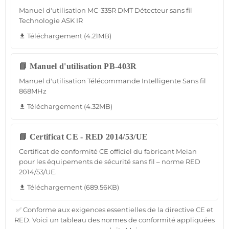
Manuel d'utilisation MC-335R DMT Détecteur sans fil
Technologie ASK IR
Téléchargement (4.21MB)
file_download
📘 Manuel d'utilisation PB-403R
Manuel d'utilisation Télécommande Intelligente Sans fil
868MHz
Téléchargement (4.32MB)
file_download
📘 Certificat CE - RED 2014/53/UE
Certificat de conformité CE officiel du fabricant Meian
pour les équipements de sécurité sans fil – norme RED
2014/53/UE.
Téléchargement (689.56KB)
file_download
✅ Conforme aux exigences essentielles de la directive CE et
RED. Voici un tableau des normes de conformité appliquées