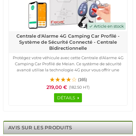
Article en stock
check
Centrale d'Alarme 4G Camping Car Profilé -
Système de Sécurité Connecté - Centrale
Bidirectionnelle
Protégez votre véhicule avec cette Centrale d'Alarme 4G
Camping Car Profilé de Meian. Ce système de sécurité
avancé utilise la technologie 4G pour vous offrir une
protection optimale où que vous soyez.
(165)
Recevez des notifications instantanées sur votre
219,00 €
(182.50 HT)
téléphone en cas d'intrusion, grâce Application
iOS/Android pour contrôler votre système à distance.
DÉTAILS
La Centrale d'Alarme 4G Camping Car Profilé est
spécialement conçue pour les véhicules de loisirs. Grâce
à la technologie 4G, recevez des alertes sur votre
téléphone en temps réel. Le système est simple à
installer et compatible avec tous les Opérateurs de
AVIS SUR LES PRODUITS
téléphonie Mobile. Avec Meian, bénéficiez d'un système