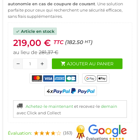
autonomie en cas de coupure de courant
. Une solution
parfaite pour ceux qui recherchent une sécurité efficace,
sans frais supplémentaires.
Article en stock
check
219,00 €
TTC
(182.50
)
HT
au lieu de
281,37 €
shopping_cart
AJOUTER AU PANIER
remove
add
Achetez-le maintenant
et recevez-le
demain
avec Click and Collect
Évaluation:
(163)