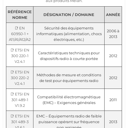
aux produits Meian.
RÉFÉRENCE
DÉSIGNATION / DOMAINE
ANNÉE
NORME
📑 EN
Sécurité des équipements
2006 à
60950-1 +
informatiques (alimentation, chocs
2013
A11/A1/A12/A2
électriques, etc.)
📑 ETSI EN
Caractéristiques techniques pour
300 220-1
2012
dispositifs radio à courte portée
V2.4.1
📑 ETSI EN
Méthodes de mesure et conditions
300 220-2
2012
de test pour équipements radio
V2.4.1
📑 ETSI EN
Compatibilité électromagnétique
301 489-1
2011
(EMC) – Exigences générales
V1.9.2
📑 ETSI EN
EMC – Équipements radio de faible
301 489-3
puissance opérant sur fréquence
2013
V1.6.1
non assignée