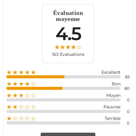
de sécurité fiable et performant pour voyager en toute
sérénité avec une Sirène intégrée de 85 décibels pour
Évaluation
dissuader les intrus.
moyenne
4.5
163 Évaluations
★★★★★
Excellent
83
★★★★☆
Bon
80
★★★☆☆
Moyen
0
★★☆☆☆
Pauvres
0
★☆☆☆☆
Terrible
0