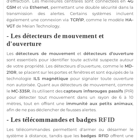
d'effraction. Les meilleures centrales sont connectées en
4G
GSM
et via
Ethernet
, permettant une double
sécurité
dans la
transmission
des alertes. Certains systèmes incluent
également une connexion via
TCP/IP
, comme le modèle
HA-
VGT
de
Meian Technology
.
- Les détecteurs de mouvement et
d'ouverture
Les
détecteurs de mouvement
et
détecteurs d’ouverture
sont essentiels pour identifier toute activité suspecte autour
de votre propriété. Les détecteurs d’ouverture, comme le
MD-
210R
, se placent sur les portes et fenêtres et sont équipés de la
technologie
ILS magnétique
pour signaler toute ouverture
non autorisée. Quant aux détecteurs de mouvement, comme
le
MC-335R
, ils utilisent des
capteurs infrarouges passifs
(PIR)
pour détecter tout mouvement dans un rayon de 6 à 10
mètres, tout en offrant une
immunité aux petits animaux
,
afin de ne pas déclencher de fausses alertes.
- Les télécommandes et badges
RFID
Les télécommandes permettent d'armer ou désarmer le
système
à distance, tandis que les
badges
RFID
offrent une