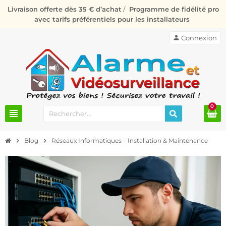
Livraison offerte dès 35 € d’achat
/
Programme de fidélité pro
avec tarifs préférentiels pour les installateurs
person
Connexion
0
view_headline
chevron_right
Blog
chevron_right
Réseaux Informatiques – Installation & Maintenance