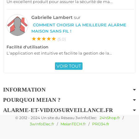
Un excellent produit pour assurer la sécurité de ma...
Gabrielle Lambert
sur
COMMENT CHOISIR LA MEILLEURE ALARME
MAISON SANS FIL !
★★★★★
(5.0)
Facilité d'utilisation
L'application est intuitive et facilite la gestion de la...
VOIR TOUT
INFORMATION
POURQUOI MEIAN ?
ALARME-ET-VIDEOSURVEILLANCE.FR
© 2012 - 2024 Un site du Réseau 3wInfoElec:
24hShop.fr
/
3wInfoElec.fr
/
MeianTECH.fr
/
PRO34.fr