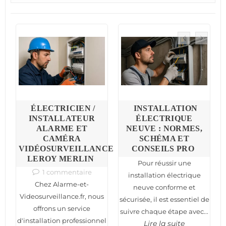
S
ÉLECTRICIEN /
INSTALLATION
:
INSTALLATEUR
ÉLECTRIQUE
ALARME ET
NEUVE : NORMES,
C
CAMÉRA
SCHÉMA ET
VIDÉOSURVEILLANCE
CONSEILS PRO
N
LEROY MERLIN
Pour réussir une
1 commentaire
installation électrique
Chez Alarme-et-
neuve conforme et
nt
n
Videosurveillance.fr, nous
sécurisée, il est essentiel de
offrons un service
suivre chaque étape avec...
d'installation professionnel
Lire la suite