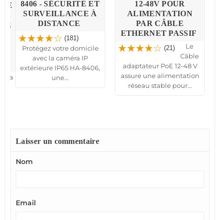
8406 - SÉCURITÉ ET
12-48V POUR
NCE
SURVEILLANCE À
ALIMENTATION
HUB
DISTANCE
PAR CÂBLE
TÉE
ETHERNET PASSIF
N
(181)
T
Le
Protégez votre domicile
(21)
Câble
avec la caméra IP
adaptateur PoE 12-48 V
extérieure IP65 HA-8406,
assure une alimentation
ez la
une...
réseau stable pour...
rité
 ou
..
Laisser un commentaire
Nom
Email