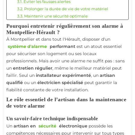
3.1. Éviter les fausses alertes
3.2. Prolonger la durée de vie de votre matériel
3.3. Maintenir une sécurité optimale
4. Les étapes d’un bon entretien par un installateur à
Pourquoi entretenir régulièrement son alarme à
Montpellier
Montpellier-Hérault ?
4.1. Inspection visuelle complète
À Montpellier et dans tout l'Hérault, disposer d'un
4.2. Test de l’ensemble des fonctions
système d'alarme
performant
est un atout essentiel
4.3. Contrôle de l’alimentation
pour sécuriser son logement ou ses locaux
5. Pourquoi choisir un artisan de Montpellier-Hérault ?
professionnels. Mais avoir une alarme ne suffit pas : sans
5.1. Proximité et réactivité
un
entretien régulier
, même le meilleur matériel peut
5.2. Connaissance du matériel utilisé
faillir. Seul un
installateur expérimenté
, un
artisan
5.3. Confiance et relation humaine
qualifié
ou un
électricien spécialisé
peut garantir la
6. Les erreurs à éviter avec l’entretien de votre alarme
fiabilité constante de votre installation.
6.1. Penser que l’installation suffit
Le rôle essentiel de l’artisan dans la maintenance
6.2. Oublier de remplacer les piles ou batteries
de votre alarme
6.3. Négliger les mises à jour logicielles
7. L’importance du contrôle annuel
Un savoir-faire technique indispensable
7.1. Ce que comprend ce contrôle :
Un
artisan en
sécurité
électronique
possède les
8. Focus sur Alarme-et-Vidéosurveillance.fr
compétences nécessaires pour intervenir sur tous types