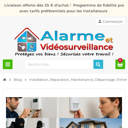
Livraison offerte dès 35 € d’achat
/
Programme de fidélité pro
avec tarifs préférentiels pour les installateurs
person
Connexion
0
view_headline
chevron_right
Blog
chevron_right
Installation, Réparation, Maintenance, Dépannage, Entre