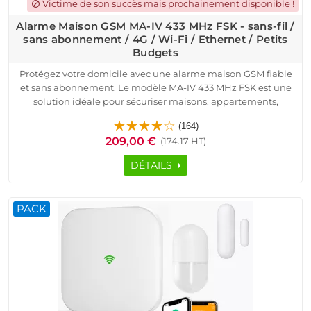
Victime de son succès mais prochainement disponible !
block
Alarme Maison GSM MA-IV 433 MHz FSK - sans-fil /
sans abonnement / 4G / Wi-Fi / Ethernet / Petits
Budgets
Protégez votre domicile avec une alarme maison GSM fiable
et sans abonnement. Le modèle MA-IV 433 MHz FSK est une
solution idéale pour sécuriser maisons, appartements,
commerces et bureaux. Grâce à sa connectivité 4G, Wi-Fi et
(164)
Ethernet, vous recevez des alertes en temps réel via une
209,00 €
(174.17 HT)
application Android/iOS. Son installation est simple et rapide,
sans nécessité d’expertise technique.
DÉTAILS
Ce système de sécurité fonctionne avec une carte SIM,
permettant une transmission d’alerte fiable même en cas de
coupure internet. Sa technologie sans fil FSK assure une
PACK
protection optimale, avec des détecteurs d’ouverture et de
mouvement intelligents. Sans engagement, il offre un
contrôle total sur votre sécurité, avec des notifications SMS,
appels ou push.
Idéal pour les petits budgets, ce dispositif professionnel
garantit une détection d’intrusion efficace et une installation
facile, pour une tranquillité absolue.