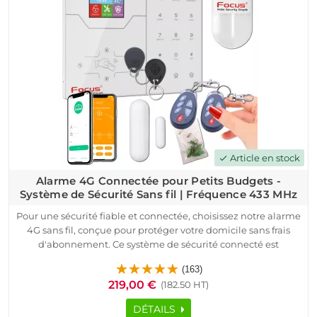
Article en stock
check
Alarme 4G Connectée pour Petits Budgets -
Système de Sécurité Sans fil | Fréquence 433 MHz
Pour une sécurité fiable et connectée, choisissez notre alarme
4G sans fil, conçue pour protéger votre domicile sans frais
d'abonnement. Ce système de sécurité connecté est
compatible avec Internet, GSM, et Ethernet, assurant un
(163)
contrôle à distance complet via smartphone avec une carte
219,00 €
(182.50 HT)
SIM (non fournie).
Facile à installer, le pack alarme 4G inclut une centrale 433
DÉTAILS
MHz, un détecteur d'ouverture, un détecteur de mouvement,