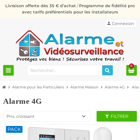
Livraison offerte dès 35 € d’achat
/
Programme de fidélité pro
avec tarifs préférentiels pour les installateurs
person
Connexion
0
view_headline
chevron_right
Alarme pour les Particuliers
chevron_right
Alarme Maison
chevron_right
Alarme 4G
chevron_right
Ala
Alarme 4G
FILTRER
Prix, croissant
PACK