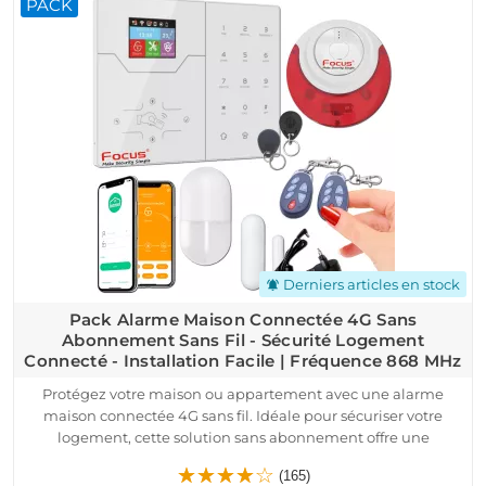
PACK
alertes instantanées via SMS ou notifications push sur votre
smartphone (iOS et Android). Grâce à son installation facile, ce
système est idéal pour les maisons, appartements ou locaux
professionnels. De plus, il est compatible avec toutes les box
internet et la fibre, ce qui en fait un choix pratique et fiable
pour la protection de vos biens. Gardez le contrôle et sécurisez
votre espace avec ce pack alarme sans abonnement, simple
et efficace.
Derniers articles en stock
notifications_active
Pack Alarme Maison Connectée 4G Sans
Abonnement Sans Fil - Sécurité Logement
Connecté - Installation Facile | Fréquence 868 MHz
Protégez votre maison ou appartement avec une alarme
maison connectée 4G sans fil. Idéale pour sécuriser votre
logement, cette solution sans abonnement offre une
installation rapide. Préconfigurée avant l’expédition, elle est
(165)
immédiatement fonctionnelle dès réception.