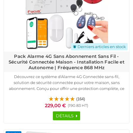
Laissez notre alarme connectée sans fil vous offrir une sécurité
intelligente et facile à gérer au quotidien.
Derniers articles en stock
notifications_active
Pack Alarme 4G Sans Abonnement Sans Fil -
Sécurité Connectée Maison - Installation Facile et
Autonome | Fréquence 868 MHz
Découvrez ce système d'Alarme 4G Connectée sans-fil,
solution de sécurité connectée pour votre maison, sans
abonnement. Conçu pour offrir une protection complète, ce
système utilise la fréquence 868 MHz pour une
(164)
communication sécurisée entre les éléments. Le pack inclut
229,00 €
(190.83 HT)
une centrale d'alarme intelligente HA-VGT avec sirène
intégrée, détecteurs de mouvement et d’ouverture, une
DÉTAILS
sirène intérieure de 100 dB, des télécommandes et badges.
La connectivité GSM et Ethernet assure une surveillance
continue, même sans Wi-Fi, vous permettant de recevoir des