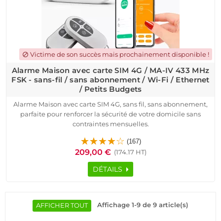
Victime de son succès mais prochainement disponible !
block
Alarme Maison avec carte SIM 4G / MA-IV 433 MHz
FSK - sans-fil / sans abonnement / Wi-Fi / Ethernet
/ Petits Budgets
Alarme Maison avec carte SIM 4G, sans fil, sans abonnement,
parfaite pour renforcer la sécurité de votre domicile sans
contraintes mensuelles.
Ce système Meian MA-IV utilise la technologie FSK 433 MHz,
(167)
une connexion Wi-Fi ou Ethernet, et s’adapte à tous types de
209,00 €
(174.17 HT)
bâtiments : maisons, appartements, bureaux, commerces, ou
locaux techniques. Grâce à sa compatibilité Android / iOS, sa
DÉTAILS
carte SIM 4G et son installation rapide, il convient aux petits
budgets cherchant une solution connectée et performante.
Préconfigurée avant l’envoi, l’alarme est prête à l’emploi à
réception. Contrôlez votre système à distance, recevez alertes
Affichage 1-9 de 9 article(s)
AFFICHER TOUT
par SMS, appel ou notification en cas d’intrusion. Un service