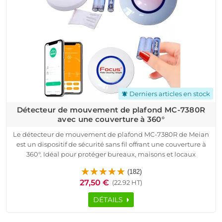
efficacité.
Derniers articles en stock
notifications_active
Détecteur de mouvement de plafond MC-7380R
avec une couverture à 360°
Le détecteur de mouvement de plafond MC-7380R de Meian
est un dispositif de sécurité sans fil offrant une couverture à
360°. Idéal pour protéger bureaux, maisons et locaux
commerciaux, ce détecteur utilise la technologie PIR pour
(182)
détecter les mouvements avec précision. Disponible en
27,50 €
(22.92 HT)
fréquences de 433 MHz et 868 MHz, il garantit une
transmission sécurisée grâce à la modulation à code tournant
DÉTAILS
ASK.
Facile à installer et à configurer, ce produit robuste et fiable