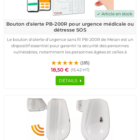
Article en stock
check
Bouton d'alerte PB-200R pour urgence médicale ou
détresse SOS
Le bouton d'alerte d'urgence sans fil PB-200R de Meian est un
dispositif essentiel pour garantir la sécurité des personnes
vulnérables, notamment les personnes âgées et celles à
mobilité réduite. Conçu pour être utilisé en cas d'urgence
(185)
médicale ou d'agression, ce bouton est facile à installer, grâce
18,50 €
(15.42 HT)
à sa connectivité fiable avec la centrale d'alarme.
Il fonctionne sur une fréquence de 433 MHz ou 868 MHz et est
DÉTAILS
équipé de la technologie anti-piratage pour une protection
maximale. Lorsque le bouton est pressé, il envoie un signal
d'alerte immédiat à la centrale, qui déclenche une alarme
sonore ou prévient les contacts enregistrés.
Ce bouton offre une surveillance continue et rassurante, que
ce soit à domicile, dans un appartement ou tout autre espace
nécessitant une protection accrue.