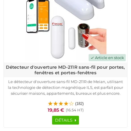
détecteur de mouvement pour assurer une tranquillité
d'esprit totale. Optez pour la qualité et la fiabilité avec ce
détecteur !
Article en stock
check
Détecteur d'ouverture MD-211R sans-fil pour portes,
fenêtres et portes-fenêtres
Le détecteur d'ouverture sans-fil MD-211R de Meian, utilisant
la technologie de détection magnétique ILS, est parfait pour
sécuriser maisons, appartements, bureaux et plus encore.
Alimenté par une batterie Lithium-Ion 3V (CR-123A), ce
(182)
dispositif offre une autonomie de 2-3 ans en usage standard.
19,85 €
(16.54 HT)
Fonctionnant sur des fréquences de 433 MHz ou 868 MHz, il
transmet sur 150-200 mètres. Son système de modulation
DÉTAILS
sécurisée ASK multicanaux assure une protection
périmétrique optimale. Doté de fonctionnalités anti-