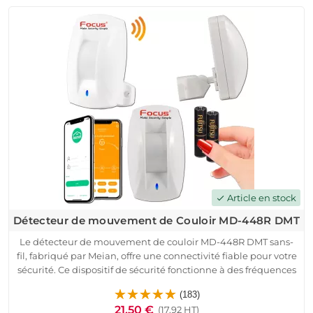
sabotage, de contrôle de l'alimentation et d'un indicateur
LED, il envoie des alertes en cas de problème. Installation
facile et surveillance à distance via une application mobile.
Article en stock
check
Détecteur de mouvement de Couloir MD-448R DMT
Le détecteur de mouvement de couloir MD-448R DMT sans-
fil, fabriqué par Meian, offre une connectivité fiable pour votre
sécurité. Ce dispositif de sécurité fonctionne à des fréquences
de 433 MHz ou 868 MHz, avec une modulation sécurisée à
(183)
code tournant ASK.
21,50 €
(17.92 HT)
Facile à installer et paramétrer, il est compatible avec les