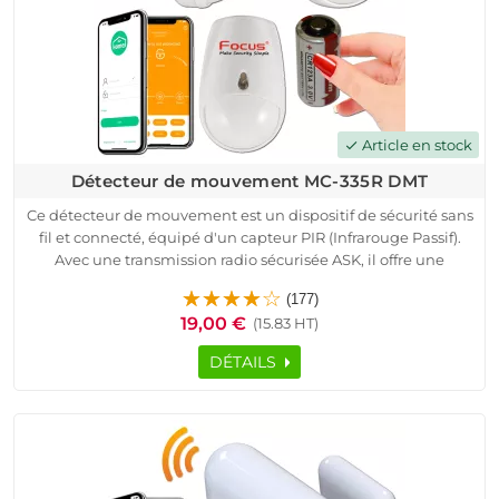
Article en stock
check
Détecteur de mouvement MC-335R DMT
Ce détecteur de mouvement est un dispositif de sécurité sans
fil et connecté, équipé d'un capteur PIR (Infrarouge Passif).
Avec une transmission radio sécurisée ASK, il offre une
protection fiable pour les maisons, les bureaux, les entrepôts
(177)
et plus encore.
19,00 €
(15.83 HT)
Alimenté par une batterie lithium-ion, il garantit une bonne
autonomie. Disponible en deux versions avec une
DÉTAILS
technologie de détection avancée, une auto-protection
contre le sabotage et une facilité d'installation, ce détecteur
de mouvement est recommandé pour une surveillance
efficace.
Contrôlez-le à distance via une application mobile dédiée et
recevez des notifications en temps réel sur l'état de votre