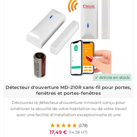
Article en stock
check
Détecteur d'ouverture MD-210R sans-fil pour portes,
fenêtres et portes-fenêtres
Découvrez le détecteur d'ouverture innovant conçu pour
améliorer la sécurité de votre habitation ou de votre travail
avec une facilité d'installation exceptionnelle et une
autonomie sans précédent. Ces dispositifs sans fil, intégrables
(179)
à votre système existant, envoient des alertes directement sur
17,49 €
(14.58 HT)
votre smartphone en cas d'effraction.Profitez d'une