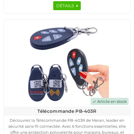
technologie avancée qui assure une surveillance continue,
DÉTAILS
vous permettant de garder un œil sur votre domicile à tout
moment, de n'importe où.Nos détecteurs offrent une
tranquillité d'esprit durable grâce à leur compatibilité
étendue et à leur configuration sans tracas, renforçant ainsi la
sécurité de votre espace de vie sans compromettre le
design.Choisissez un détecteur MD-210R pour une solution de
sécurité domestique intelligente.
Article en stock
check
Télécommande PB-403R
Découvrez la Télécommande PB-403R de Meian, leader en
sécurité sans-fil connectée. Avec 6 fonctions essentielles, elle
offre une protection polyvalente pour maisons, bureaux, et