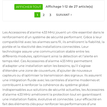
signale toute tentative d'ouverture ou de vandalisme et
permet une surveillance continue via une application mobile
Affichage 1-12 de 27 article(s)
AFFICHER TOUT
dédiée.
1
2
3
navigate_next
Sa compatibilité avec les systèmes d'alarme Meian et ses
SUIVANT
caractéristiques innovantes, comme l'immunité aux animaux
et les filtres de protection EMI/RFI, en font un choix optimal
pour une sécurité renforcée.
Les Accessoires d’alarme 433 MHz jouent un rôle essentiel dans le
renforcement d’un système de sécurité performant. Grâce à leur
compatibilité avec les alarmes sans fil, ils améliorent la fiabilité, la
portée et la réactivité des installations connectées. Leur
technologie assure une communication stable entre les
différents modules, optimisant ainsi la détection et l’alerte en
temps réel. Ces Accessoires d’alarme 433 MHz permettent
d’adapter une installation selon les besoins, qu’il s’agisse
d’étendre une zone de couverture, d’ajouter de nouveaux
capteurs ou d’optimiser la transmission des signaux. Ils assurent
une intégration fluide avec les centrales d’alarme modernes et
contribuent à renforcer la cohérence du système global.
Indispensables aux solutions de sécurité actuelles, les Accessoires
d’alarme 433 MHz améliorent la protection tout en garantissant
une installation fiable, évolutive et connectée. Leur efficacité en
fait des éléments clés pour renforcer les performances d’une