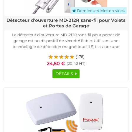
Derniers articles en stock
notifications_active
Détecteur d'ouverture MD-212R sans-fil pour Volets
et Portes de Garage
Le détecteur d'ouverture MD-212R sans-fil pour portes de
garage est un dispositif de sécurité fiable. Utilisant une
technologie de détection magnétique ILS, il assure une
protection périmétrique efficace pour vos garages et boxes.
(178)
Facile à installer, ce capteur métallique chromé se fixe
24,50 €
(20.42 HT)
directement sur la porte de garage et offre une surveillance
continue grâce à sa technologie de transmission radio
DÉTAILS
sécurisée à code tournant ASK. Avec une autonomie de 2-3
ans en usage standard, il signale la centrale d'alarme en cas
de batterie faible, sabotage ou vandalisme.
Compatible avec de nombreux systèmes de sécurité, il envoie
des notifications push, SMS ou appels pour vous tenir informé
en temps réel. Protégez vos biens avec le détecteur
d'ouverture MD-212R, un choix de qualité professionnelle.