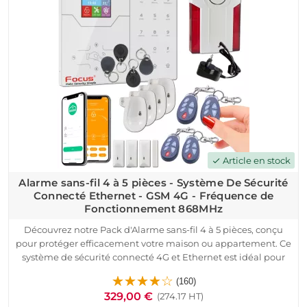
Grâce à l’application Android / iOS, vous gérez en temps réel
l’état de votre installation. Ce pack complet assure une
sécurité robuste, fiable et évolutive pour tous les
environnements résidentiels et professionnels.
Article en stock
check
Alarme sans-fil 4 à 5 pièces - Système De Sécurité
Connecté Ethernet - GSM 4G - Fréquence de
Fonctionnement 868MHz
Découvrez notre Pack d'Alarme sans-fil 4 à 5 pièces, conçu
pour protéger efficacement votre maison ou appartement. Ce
système de sécurité connecté 4G et Ethernet est idéal pour
surveiller jusqu'à 5 pièces, avec des fonctionnalités avancées
(160)
telles que la détection d'intrusion, la surveillance
329,00 €
(274.17 HT)
périmétrique, et l'alerte en temps réel.