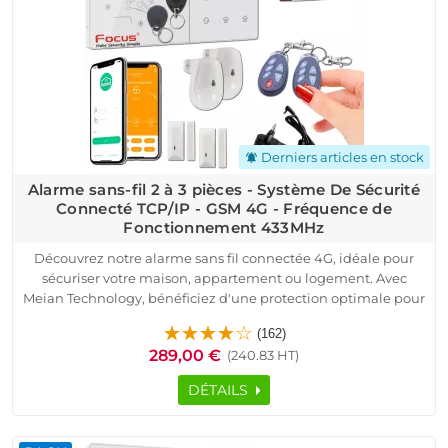
Derniers articles en stock
notifications_active
Alarme sans-fil 2 à 3 pièces - Système De Sécurité
Connecté TCP/IP - GSM 4G - Fréquence de
Fonctionnement 433MHz
Découvrez notre alarme sans fil connectée 4G, idéale pour
sécuriser votre maison, appartement ou logement. Avec
Meian Technology, bénéficiez d'une protection optimale pour
votre domicile. Ce système connecté TCP/IP fonctionne sur la
(162)
fréquence 433MHz et est compatible avec toutes les box
289,00 €
(240.83 HT)
internet, y compris la fibre.
Protégez votre maison ou appartement avec le pack d'alarme
DÉTAILS
sans fil Meian, équipé de la technologie GSM 4G.
Ce système de sécurité connecté offre une surveillance
optimale et une installation simple, parfaite pour tous les