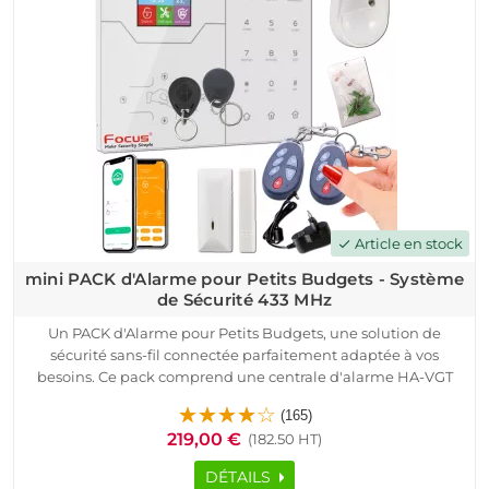
Article en stock
check
mini PACK d'Alarme pour Petits Budgets - Système
de Sécurité 433 MHz
Un PACK d'Alarme pour Petits Budgets, une solution de
sécurité sans-fil connectée parfaitement adaptée à vos
besoins. Ce pack comprend une centrale d'alarme HA-VGT
4G, des détecteurs d'ouverture et de mouvement, des
(165)
télécommandes et des badges RFID, le tout de qualité
219,00 €
(182.50 HT)
originale Meian.
Grâce à la technologie de transmission radio sécurisée à code
DÉTAILS
tournant ASK, à sa portée de transmission (jusqu'à 200 m) et à