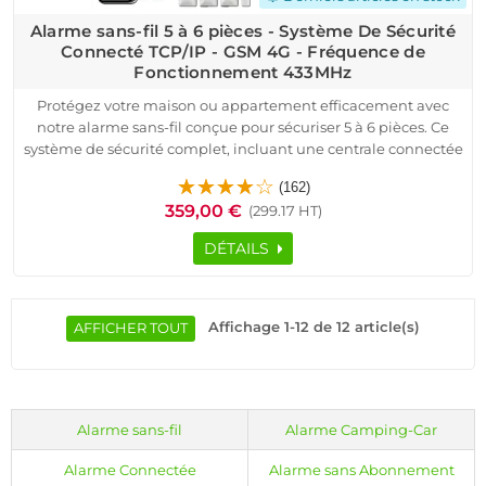
Alarme sans-fil 5 à 6 pièces - Système De Sécurité
Connecté TCP/IP - GSM 4G - Fréquence de
Fonctionnement 433MHz
Protégez votre maison ou appartement efficacement avec
notre alarme sans-fil conçue pour sécuriser 5 à 6 pièces. Ce
système de sécurité complet, incluant une centrale connectée
TCP/IP et 4G, est idéal pour une installation facile. Grâce à ses
(162)
détecteurs de mouvement et d'ouverture, il offre une
359,00 €
(299.17 HT)
surveillance continue de vos portes, fenêtres et espaces
sensibles. La sécurité de votre domicile est renforcée par une
DÉTAILS
sirène extérieure puissante, des badges RFID et des
télécommandes, vous permettant un contrôle à distance via
smartphone.
Ce système est compatible avec toutes les box internet, offrant
Affichage 1-12 de 12 article(s)
AFFICHER TOUT
des alertes en temps réel par notifications push, SMS ou appel
vocal. Avec une autonomie de 12 à 24 heures en cas de
coupure de courant, il garantit une protection ininterrompue.
Que vous soyez à la maison ou en déplacement, ce système
Alarme sans-fil
Alarme Camping-Car
d'alarme sans-fil vous offre une solution fiable et évolutive
pour sécuriser votre bien, que ce soit une maison, un
Alarme Connectée
Alarme sans Abonnement
appartement ou un local professionnel.