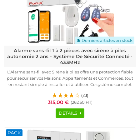
Derniers articles en stock
notifications_active
Alarme sans-fil 1 à 2 pièces avec sirène à piles
autonomie 2 ans - Système De Sécurité Connecté -
433MHz
L’Alarme sans-fil avec Sirène à piles offre une protection fiable
pour sécuriser vos Maisons, Appartements et Commerces, tout
en restant simple à installer et à utiliser. Ce système complet
assure une surveillance continue grâce à une centrale
(23)
connectée 4G, compatible carte SIM, permettant alertes SMS,
315,00 €
(262.50 HT)
notifications et contrôle à distance sans abonnement.
Les détecteurs fournis protègent portes, fenêtres et volumes
DÉTAILS
avec une transmission radio sécurisée. La sirène à piles
garantit une dissuasion immédiate, même en cas de coupure
de courant. Chaque accessoire fonctionne en sans fil, avec une
PACK
portée adaptée aux locaux techniques, bureaux ou villas.