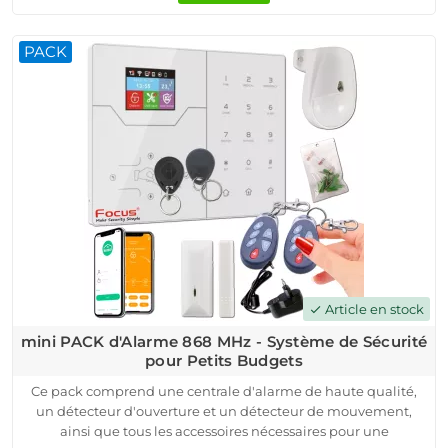
l'auto-protection contre le sabotage et l'arrachage, vous
pouvez avoir l'esprit tranquille.
PACK
Doté d'une sirène interne de 85 dB et d'un contrôle de l'état
des détecteurs, notre système vous assure une réactivité
optimale en cas d'incident. L'installation et la configuration
sont simples, et vous pouvez surveiller et contrôler vos
détecteurs à distance via une application mobile dédiée.
Article en stock
check
mini PACK d'Alarme 868 MHz - Système de Sécurité
pour Petits Budgets
Ce pack comprend une centrale d'alarme de haute qualité,
un détecteur d'ouverture et un détecteur de mouvement,
ainsi que tous les accessoires nécessaires pour une