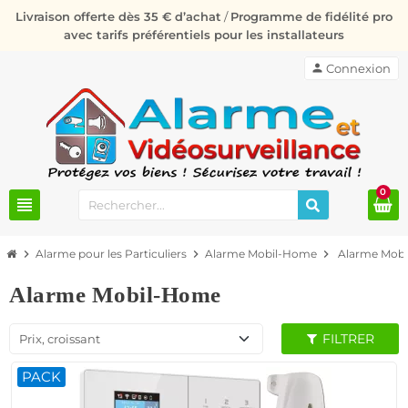
Livraison offerte dès 35 € d’achat
/
Programme de fidélité pro
avec tarifs préférentiels pour les installateurs
person
Connexion
0
view_headline
chevron_right
Alarme pour les Particuliers
chevron_right
Alarme Mobil-Home
chevron_right
Alarme Mob
Alarme Mobil-Home
FILTRER
Prix, croissant
PACK