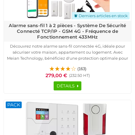
Derniers articles en stock
notifications_active
Alarme sans-fil 1 à 2 pièces - Système De Sécurité
Connecté TCP/IP - GSM 4G - Fréquence de
Fonctionnement 433MHz
Découvrez notre alarme sans-fil connectée 4G, idéale pour
sécuriser votre maison, appartement ou logement. Avec
Meian Technology, bénéficiez d'une protection optimale pour
votre domicile. Ce système connecté TCP/IP fonctionne sur la
(163)
fréquence 433MHz et est compatible avec toutes les box
279,00 €
(232.50 HT)
internet, y compris la fibre.
Le pack inclut une centrale HA-VGT, des détecteurs
DÉTAILS
d'ouverture, un détecteur de mouvement, une sirène
d'extérieur et des télécommandes. Installation simple et
rapide, sans câblage, parfaite pour une alarme sans-fil.
PACK
Contrôlez votre alarme connectée via l'application
iOS/Android et recevez des notifications en temps réel.
Sécurisez dès maintenant votre domicile avec notre alarme
sans-fil connectée 4G et profitez de la qualité professionnelle
à prix compétitif.