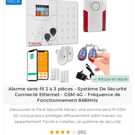
PACK
types de logements. Grâce à sa fréquence de fonctionnement
de 433MHz, vous bénéficierez d'une détection d'intrusion
efficace et d'une protection de vos biens en temps réel.
Le pack comprend une centrale d'alarme, des détecteurs
d'ouverture, des détecteurs de mouvement et une sirène
extérieure, garantissant ainsi une sécurité renforcée. De plus,
la compatibilité avec toutes les box Internet facilite son
intégration dans votre réseau domestique.
Article en stock
check
Alarme sans-fil 2 à 3 pièces - Système De Sécurité
Connecté Ethernet - GSM 4G - Fréquence de
Fonctionnement 868MHz
Découvrez le Pack Sécurité Meian, une alarme sans-fil GSM
4G conçue pour protéger efficacement votre maison ou
appartement. Facile à installer, ce système de sécurité
connecté utilise la fréquence de fonctionnement 868 MHz
(161)
pour une communication sans fil bidirectionnelle sécurisée.