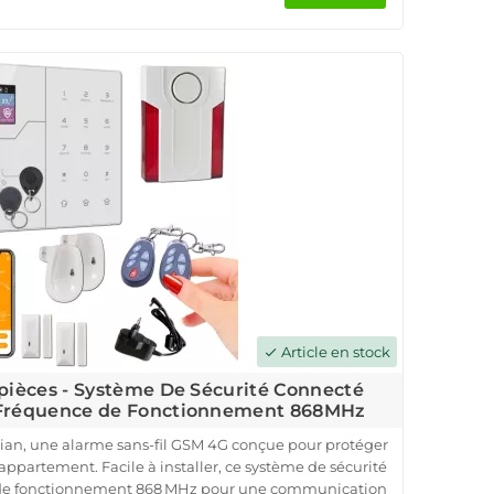
érieur et des télécommandes. Installation simple et
lage, parfaite pour une alarme sans-fil.
nectée via l'application iOS/Android et recevez des
. Sécurisez dès maintenant votre domicile avec notre
4G et profitez de la qualité professionnelle à prix
compétitif.
Article en stock
check
3 pièces - Système De Sécurité Connecté
- Fréquence de Fonctionnement 868MHz
ian, une alarme sans-fil GSM 4G conçue pour protéger
ppartement. Facile à installer, ce système de sécurité
e de fonctionnement 868 MHz pour une communication