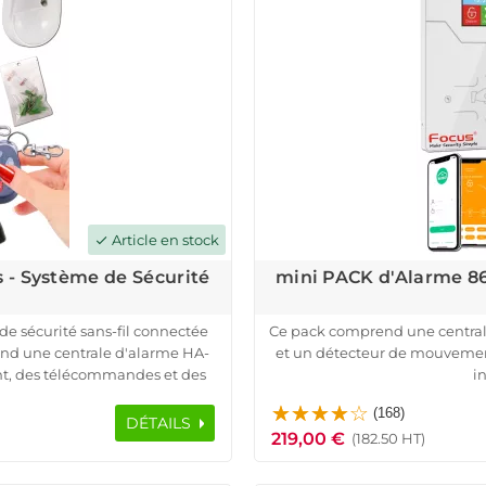
Article en stock
check
 - Système de Sécurité
mini PACK d'Alarme 86
de sécurité sans-fil connectée
Ce pack comprend une centrale
nd une centrale d'alarme HA-
et un détecteur de mouvement,
nt, des télécommandes et des
in
ginale Meian.
Grâce à notre partenariat ave
(168)
sée à code tournant ASK, à sa
pack garantit une communic
DÉTAILS
219,00 €
otection contre le sabotage et
détecteurs envoient des sign
(182.50 HT)
it tranquille.
déclenchant une al
e l'état des détecteurs, notre
Avec une portée de transmissi