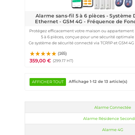
Alarme sans-fil 5 à 6 pièces - Système
Ethernet - GSM 4G - Fréquence de Fo
Protégez efficacement votre maison ou appartement a
5 à 6 pièces, conçue pour une sécurité optimale e
Ce système de sécurité connecté via TCP/IP et GSM 4G 
logement en temps réel et de recevoir des alert
(165)
smartphone. Le pack inclut une centrale d'alarme avec
359,00 €
d'ouverture pour portes et fenêtres, 5 détecteur
(299.17 HT)
extérieure et 4 badges RFID pour un co
Idéal pour maison ou appartement, ce système d'alarm
fiable avec une autonomie de 12 à 24 heures en cas d
Affichage 1-12 de 13 article(s)
AFFICHER TOUT
gérer via l'application mobile, il vous garantit une tr
soyez. Installation rapide, notifications en temps rée
les intrusions.
Alarme Connectée
Alarme Résidence Second
Alarme 4G