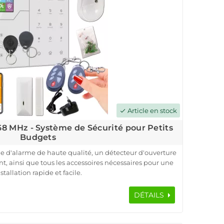
Article en stock
check
8 MHz - Système de Sécurité pour Petits
Budgets
 d'alarme de haute qualité, un détecteur d'ouverture
 ainsi que tous les accessoires nécessaires pour une
stallation rapide et facile.
c Meian, un leader de l'industrie de la sécurité, notre
ation sécurisée et une surveillance efficace. Les
DÉTAILS
aux à la centrale en cas de sabotage ou d'intrusion,
erte instantanée pour une réaction rapide.
on allant jusqu'à 200 mètres, notre système offre une