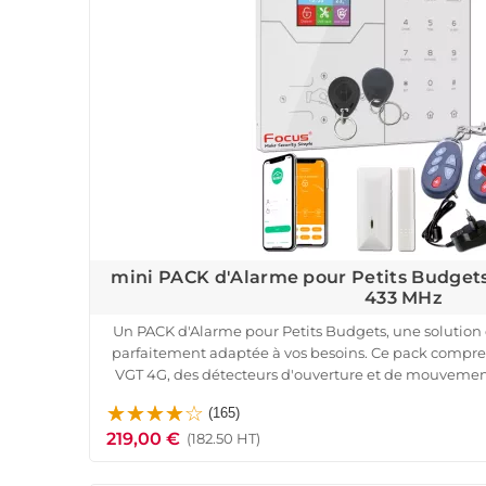
mini PACK d'Alarme pour Petits Budgets
433 MHz
Un PACK d'Alarme pour Petits Budgets, une solution 
parfaitement adaptée à vos besoins. Ce pack compre
VGT 4G, des détecteurs d'ouverture et de mouveme
badges RFID, le tout de qualité ori
(165)
Grâce à la technologie de transmission radio sécuri
219,00 €
portée de transmission (jusqu'à 200 m) et à l'auto-pr
(182.50 HT)
l'arrachage, vous pouvez avoir l'espr
Doté d'une sirène interne de 85 dB et d'un contrôle d