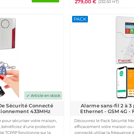
279,00 €
avec sirène intégrée, des
mouvement, une sirène d'ext
(232.50 HT)
t un détecteur de mouvement
rapide, sans câb
ent une sirène extérieure, des
Contrôlez votre alarme con
PACK
les. Avant expédition, nos
notifications en temps réel
essoire avec votre système
alarme sans-fil connectée 
implifiée.
os biens!
Article en stock
check
 De Sécurité Connecté
Alarme sans-fil 2 à 
ctionnement 433MHz
Ethernet - GSM 4G 
 pour sécuriser votre maison,
Découvrez le Pack Sécurité Me
bénéficiez d'une protection
efficacement votre maison ou a
é TCP/IP fonctionne sur la
connecté utilise la fréquenc