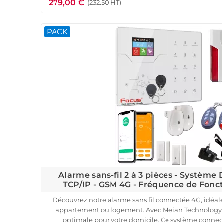
279,00 €
Le pack comprend une centrale d'alarme HA-VGT 
(232.50 HT)
détecteurs d'ouverture pour portes et fenêtres, e
immunisé contre les petits animaux. Il inclut égalem
PACK
télécommandes et des badges RFID personnalisab
techniciens configurent gratuitement chaque acc
d'alarme pour une installation s
N'attendez plus pour sécuriser v
Alarme sans-fil 2 à 3 pièces - Système
TCP/IP - GSM 4G - Fréquence de Fon
Découvrez notre alarme sans fil connectée 4G, idéale
appartement ou logement. Avec Meian Technology, 
optimale pour votre domicile. Ce système connect