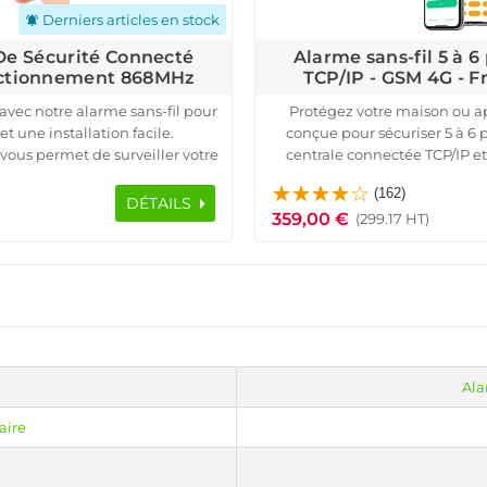
Derniers articles en stock
notifications_active
 De Sécurité Connecté
Alarme sans-fil 5 à 
nctionnement 868MHz
TCP/IP - GSM 4G -
vec notre alarme sans-fil pour
Protégez votre maison ou a
t une installation facile.
conçue pour sécuriser 5 à 6 
vous permet de surveiller votre
centrale connectée TCP/IP et 
es instantanées sur votre
détecteurs de mouvement et d
(162)
 sirène intégrée, 3 détecteurs
portes, fenêtres et espaces se
DÉTAILS
359,00 €
s de mouvement, une sirène
une sirène extérieure puis
(299.17 HT)
ntrôle sécurisé.
permettant un
e sans-fil offre une protection
Ce système est compatible avec
e coupure de courant. Facile à
réel par notifications push
anquillité d'esprit, où que vous
heures en cas de coupure de c
l, et protection avancée contre
vous soyez à la maison ou en
une solution fiable et évolutiv
apparte
Ala
aire