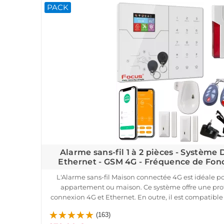
PACK
système vous assure une réactivité optimale en cas d'
configuration sont simples, et vous pouvez surveiller
distance via une application mob
Alarme sans-fil 1 à 2 pièces - Système
Ethernet - GSM 4G - Fréquence de Fo
L'Alarme sans-fil Maison connectée 4G est idéale po
appartement ou maison. Ce système offre une prot
connexion 4G et Ethernet. En outre, il est compatible 
fibre, vous permettant de contrôler votre système à
(163)
iOS/Android.