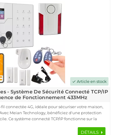
protection complète de votre propriété. De plus, la
le d'alarme connectée vous permet de surveiller votre
ance via une application mobile dédiée.
Article en stock
check
èces - Système De Sécurité Connecté TCP/IP
quence de Fonctionnement 433MHz
fil connectée 4G, idéale pour sécuriser votre maison,
vec Meian Technology, bénéficiez d'une protection
ile. Ce système connecté TCP/IP fonctionne sur la
ible avec toutes les box internet, y compris la fibre.
HA-VGT, des détecteurs d'ouverture, un détecteur de
DÉTAILS