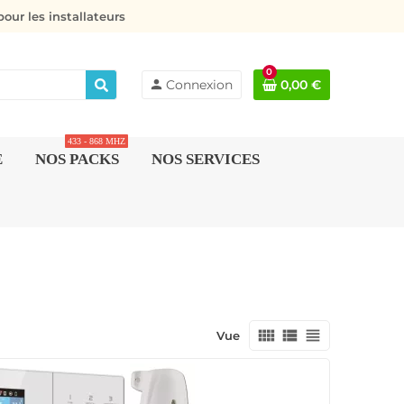
our les installateurs
0
person
Connexion
0,00 €
433 - 868 MHZ
E
NOS PACKS
NOS SERVICES
view_comfy
view_list
view_headline
Vue