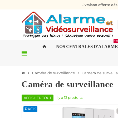
Livraison offerte dè
20
NOS CENTRALES D'ALARME
home
view_headline
Caméra de surveillance
Caméra de surveill
chevron_right
chevron_right
Caméra de surveillance
Il y a 13 produits.
AFFICHER TOUT
PACK