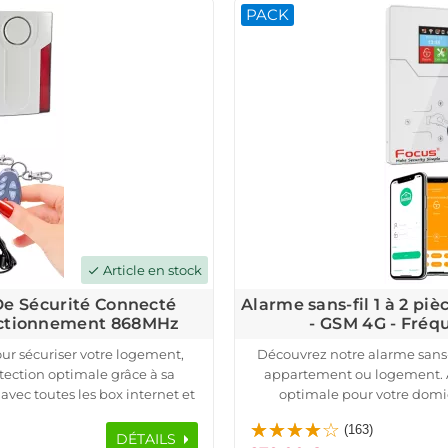
PACK
incident. L'installation et la
couverture étendue pour une 
 et contrôler vos détecteurs à
compatibilité avec une centra
ile dédiée.
sécurité à dist
Article en stock
check
 De Sécurité Connecté
Alarme sans-fil 1 à 2 pi
nctionnement 868MHz
- GSM 4G - Fré
ur sécuriser votre logement,
Découvrez notre alarme sans-
ection optimale grâce à sa
appartement ou logement. A
avec toutes les box internet et
optimale pour votre domic
 distance via une application
fréquence 433MHz et est compat
(163)
Le pack inclut une centrale 
DÉTAILS