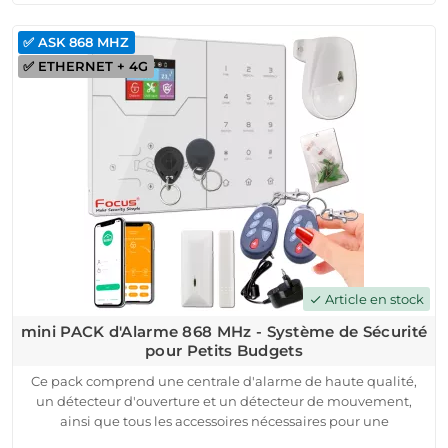
l'auto-protection contre le sabotage et l'arrachage, vous
pouvez avoir l'esprit tranquille.
✅ ASK 868 MHZ
Doté d'une sirène interne de 85 dB et d'un contrôle de l'état
✅ ETHERNET + 4G
des détecteurs, notre système vous assure une réactivité
optimale en cas d'incident. L'installation et la configuration
sont simples, et vous pouvez surveiller et contrôler vos
détecteurs à distance via une application mobile dédiée.
Article en stock
check
mini PACK d'Alarme 868 MHz - Système de Sécurité
pour Petits Budgets
Ce pack comprend une centrale d'alarme de haute qualité,
un détecteur d'ouverture et un détecteur de mouvement,
ainsi que tous les accessoires nécessaires pour une
installation rapide et facile.