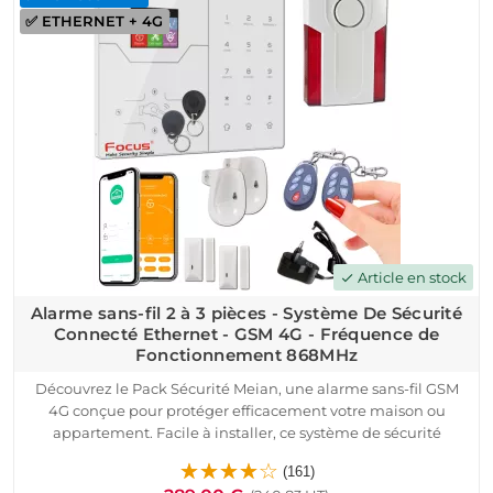
✅ ETHERNET + 4G
de 433MHz, vous bénéficierez d'une détection d'intrusion
efficace et d'une protection de vos biens en temps réel.
Le pack comprend une centrale d'alarme, des détecteurs
d'ouverture, des détecteurs de mouvement et une sirène
extérieure, garantissant ainsi une sécurité renforcée. De plus,
la compatibilité avec toutes les box Internet facilite son
intégration dans votre réseau domestique.
Article en stock
check
Alarme sans-fil 2 à 3 pièces - Système De Sécurité
Connecté Ethernet - GSM 4G - Fréquence de
Fonctionnement 868MHz
Découvrez le Pack Sécurité Meian, une alarme sans-fil GSM
4G conçue pour protéger efficacement votre maison ou
appartement. Facile à installer, ce système de sécurité
connecté utilise la fréquence de fonctionnement 868 MHz
(161)
pour une communication sans fil bidirectionnelle sécurisée.