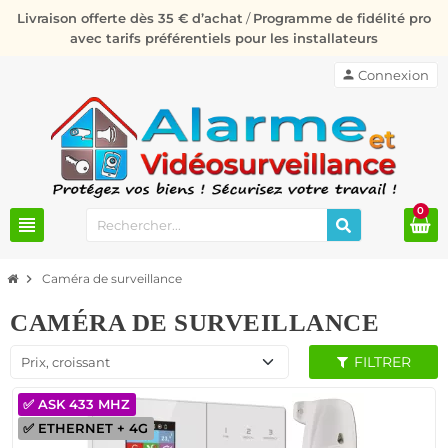
Livraison offerte dès 35 € d’achat
/
Programme de fidélité pro
avec tarifs préférentiels pour les installateurs
person
Connexion
0
view_headline
chevron_right
Caméra de surveillance
CAMÉRA DE SURVEILLANCE
FILTRER
Prix, croissant
✅ ASK 433 MHZ
✅ ETHERNET + 4G