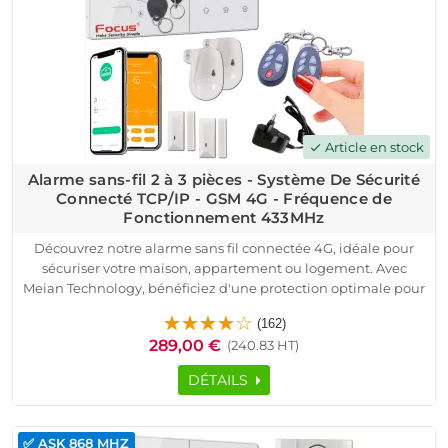
Article en stock
check
Alarme sans-fil 2 à 3 pièces - Système De Sécurité
Connecté TCP/IP - GSM 4G - Fréquence de
Fonctionnement 433MHz
Découvrez notre alarme sans fil connectée 4G, idéale pour
sécuriser votre maison, appartement ou logement. Avec
Meian Technology, bénéficiez d'une protection optimale pour
votre domicile. Ce système connecté TCP/IP fonctionne sur la
(162)
fréquence 433MHz et est compatible avec toutes les box
289,00 €
(240.83 HT)
internet, y compris la fibre.
Protégez votre maison ou appartement avec le pack d'alarme
DÉTAILS
sans fil Meian, équipé de la technologie GSM 4G.
Ce système de sécurité connecté offre une surveillance
optimale et une installation simple, parfaite pour tous les
✅ ASK 868 MHZ
types de logements. Grâce à sa fréquence de fonctionnement