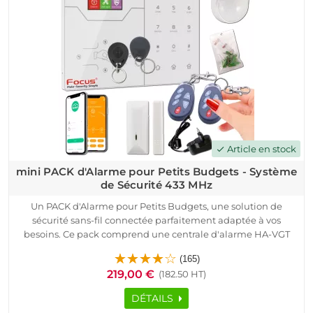
Article en stock
check
mini PACK d'Alarme pour Petits Budgets - Système
de Sécurité 433 MHz
Un PACK d'Alarme pour Petits Budgets, une solution de
sécurité sans-fil connectée parfaitement adaptée à vos
besoins. Ce pack comprend une centrale d'alarme HA-VGT
4G, des détecteurs d'ouverture et de mouvement, des
(165)
télécommandes et des badges RFID, le tout de qualité
219,00 €
(182.50 HT)
originale Meian.
Grâce à la technologie de transmission radio sécurisée à code
DÉTAILS
tournant ASK, à sa portée de transmission (jusqu'à 200 m) et à