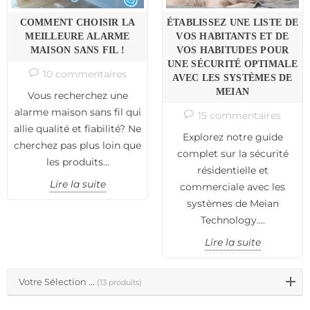
secondes en France, il est impératif de s'équiper d'un
système de
COMMENT CHOISIR LA
ÉTABLISSEZ UNE LISTE DE
surveillance
robuste. Cette analyse vise à comparer différentes
MEILLEURE ALARME
VOS HABITANTS ET DE
options de surveillance pour vous orienter vers le choix le plus
MAISON SANS FIL !
VOS HABITUDES POUR
adapté à vos besoins.
UNE SÉCURITÉ OPTIMALE
10 commentaires
AVEC LES SYSTÈMES DE
MEIAN
Vous recherchez une
Quel est l'intérêt crucial d'un enregistreur dans un Système de
alarme maison sans fil qui
15 commentaires
Vidéosurveillance ?
allie qualité et fiabilité? Ne
Explorez notre guide
L'
utilisation
d'un enregistreur dans un système de
cherchez pas plus loin que
vidéosurveillance individuelle est
essentielle
complet sur la sécurité
. Non seulement cet
les produits...
appareil assure une surveillance continue en votre absence, mais
résidentielle et
il joue également un rôle vital en cas d'incident. L'enregistreur
Lire la suite
commerciale avec les
capture des preuves vidéo qui peuvent être cruciales pour les
systèmes de Meian
autorités judiciaires et les compagnies d'assurance. Ces
Technology....
enregistrements vidéo servent de preuve irréfutable lors de la
déclaration d'incidents, facilitant ainsi la couverture et le
Lire la suite
remboursement par votre assurance. Investir dans un système de
vidéosurveillance doté d'un enregistreur performant garantit
donc non seulement la sécurité de vos biens mais aussi une
Votre Sélection ...
(13 produits)
tranquillité d'esprit en sachant que tout acte répréhensible est
correctement documenté.