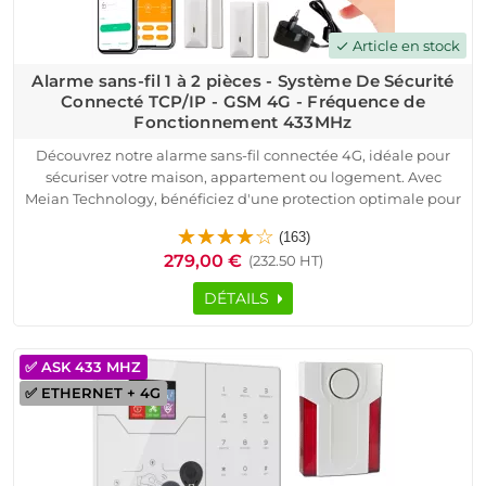
Article en stock
check
Alarme sans-fil 1 à 2 pièces - Système De Sécurité
Connecté TCP/IP - GSM 4G - Fréquence de
Fonctionnement 433MHz
Découvrez notre alarme sans-fil connectée 4G, idéale pour
sécuriser votre maison, appartement ou logement. Avec
Meian Technology, bénéficiez d'une protection optimale pour
votre domicile. Ce système connecté TCP/IP fonctionne sur la
(163)
fréquence 433MHz et est compatible avec toutes les box
279,00 €
(232.50 HT)
internet, y compris la fibre.
Le pack inclut une centrale HA-VGT, des détecteurs
DÉTAILS
d'ouverture, un détecteur de mouvement, une sirène
d'extérieur et des télécommandes. Installation simple et
rapide, sans câblage, parfaite pour une alarme sans-fil.
✅ ASK 433 MHZ
Contrôlez votre alarme connectée via l'application
✅ ETHERNET + 4G
iOS/Android et recevez des notifications en temps réel.
Sécurisez dès maintenant votre domicile avec notre alarme
sans-fil connectée 4G et profitez de la qualité professionnelle
à prix compétitif.