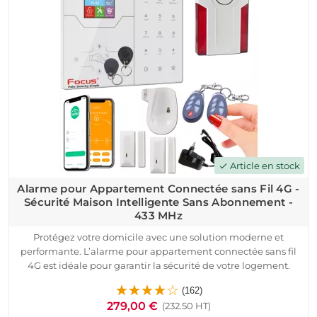
RFID pour un contrôle simplifié. Recevez des alertes
instantanées via application Android/iOS, SMS ou appel.
Ce système est idéal pour appartements, maisons, résidences
secondaires ou locaux professionnels. Assurez la protection de
vos biens sans frais récurrents, avec un matériel haut de
gamme à la pointe de la sécurité connectée. Passez à une
tranquillité d'esprit totale dès aujourd'hui !
Article en stock
check
Alarme pour Appartement Connectée sans Fil 4G -
Sécurité Maison Intelligente Sans Abonnement -
433 MHz
Protégez votre domicile avec une solution moderne et
performante. L’alarme pour appartement connectée sans fil
4G est idéale pour garantir la sécurité de votre logement.
Conçue pour s’adapter aux maisons, appartements et
(162)
bureaux, elle offre une sécurité maison intelligente sans
279,00 €
(232.50 HT)
abonnement, avec des fonctionnalités avancées.