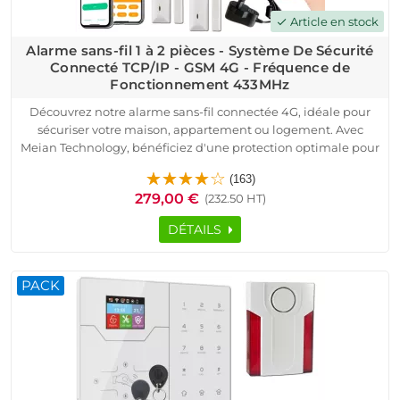
Article en stock
check
Alarme sans-fil 1 à 2 pièces - Système De Sécurité
Connecté TCP/IP - GSM 4G - Fréquence de
Fonctionnement 433MHz
Découvrez notre alarme sans-fil connectée 4G, idéale pour
sécuriser votre maison, appartement ou logement. Avec
Meian Technology, bénéficiez d'une protection optimale pour
votre domicile. Ce système connecté TCP/IP fonctionne sur la
(163)
fréquence 433MHz et est compatible avec toutes les box
279,00 €
(232.50 HT)
internet, y compris la fibre.
Le pack inclut une centrale HA-VGT, des détecteurs
DÉTAILS
d'ouverture, un détecteur de mouvement, une sirène
d'extérieur et des télécommandes. Installation simple et
rapide, sans câblage, parfaite pour une alarme sans-fil.
PACK
Contrôlez votre alarme connectée via l'application
iOS/Android et recevez des notifications en temps réel.
Sécurisez dès maintenant votre domicile avec notre alarme
sans-fil connectée 4G et profitez de la qualité professionnelle
à prix compétitif.