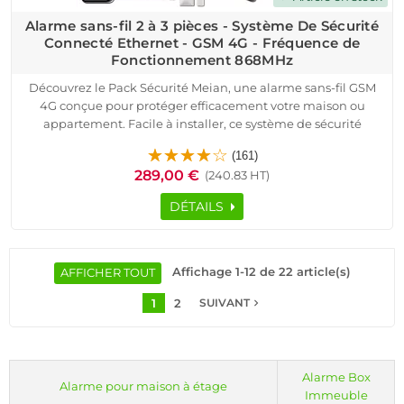
Alarme sans-fil 2 à 3 pièces - Système De Sécurité
Connecté Ethernet - GSM 4G - Fréquence de
Fonctionnement 868MHz
Découvrez le Pack Sécurité Meian, une alarme sans-fil GSM
4G conçue pour protéger efficacement votre maison ou
appartement. Facile à installer, ce système de sécurité
connecté utilise la fréquence de fonctionnement 868 MHz
(161)
pour une communication sans fil bidirectionnelle sécurisée.
289,00 €
(240.83 HT)
Le pack comprend une centrale d'alarme sans-fil HA-VGT
avec sirène intégrée de 85 dB, deux détecteurs d'ouverture
DÉTAILS
MD-210R pour portes et fenêtres, deux détecteurs de
mouvement MC-335R DMT avec immunité aux petits
animaux, une sirène extérieure MD-334R de 120 dB, deux
télécommandes PB-403R et deux badges RFID pour un
Affichage 1-12 de 22 article(s)
AFFICHER TOUT
contrôle simplifié.
1
2
navigate_next
Profitez de la surveillance en temps réel grâce aux
SUIVANT
notifications push sur votre smartphone et aux alertes SMS ou
appels vocaux en cas d'intrusion. Le système est compatible
avec toutes les box internet et fibre optique, offrant une
autonomie de 12 à 24 heures en cas de coupure de courant.
Alarme Box
Alarme pour maison à étage
Faites confiance à une technologie éprouvée pour la
Immeuble