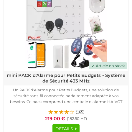
Article en stock
check
mini PACK d'Alarme pour Petits Budgets - Système
de Sécurité 433 MHz
Un PACK d'Alarme pour Petits Budgets, une solution de
sécurité sans-fil connectée parfaitement adaptée à vos
besoins. Ce pack comprend une centrale d'alarme HA-VGT
4G, des détecteurs d'ouverture et de mouvement, des
(165)
télécommandes et des badges RFID, le tout de qualité
219,00 €
(182.50 HT)
originale Meian.
Grâce à la technologie de transmission radio sécurisée à code
DÉTAILS
tournant ASK, à sa portée de transmission (jusqu'à 200 m) et à