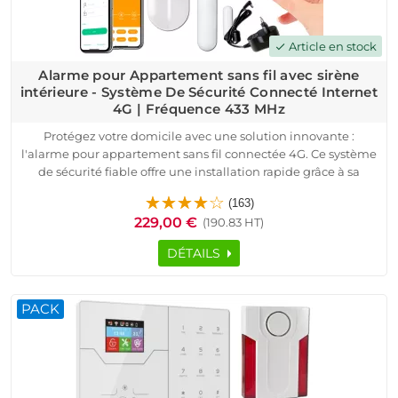
Article en stock
check
Alarme pour Appartement sans fil avec sirène
intérieure - Système De Sécurité Connecté Internet
4G | Fréquence 433 MHz
Protégez votre domicile avec une solution innovante :
l'alarme pour appartement sans fil connectée 4G. Ce système
de sécurité fiable offre une installation rapide grâce à sa
configuration pré-programmée.
(163)
Dotée d’une sirène intérieure puissante, elle dissuade
229,00 €
(190.83 HT)
efficacement les intrusions tout en envoyant des notifications
en temps réel sur votre smartphone via une application
DÉTAILS
Android ou iOS. Compatible avec toutes les box internet, ce
dispositif sans abonnement garantit une tranquillité d’esprit
totale. Grâce à sa technologie avancée, profitez d’une
PACK
surveillance continue pour votre appartement, maison ou
résidence secondaire. Les détecteurs de mouvement et
d’ouverture inclus renforcent la protection, tandis que les
badges RFID simplifient l’accès.
Faites le choix d’une sécurité connectée adaptée à vos