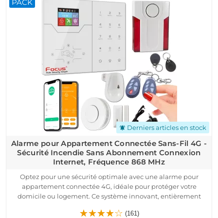
PACK
recevez des notifications instantanées et activez ou désactivez
vos alarmes en un clic. Compatible avec toutes les box
Internet, ce dispositif combine simplicité, performance et
tranquillité d'esprit.
Protégez votre domicile ou votre résidence avec un matériel
de qualité professionnelle à un prix compétitif, sans
engagement. Sécurisez efficacement votre logement dès
aujourd’hui avec une solution moderne et intuitive.
Derniers articles en stock
notifications_active
Alarme pour Appartement Connectée Sans-Fil 4G -
Sécurité Incendie Sans Abonnement Connexion
Internet, Fréquence 868 MHz
Optez pour une sécurité optimale avec une alarme pour
appartement connectée 4G, idéale pour protéger votre
domicile ou logement. Ce système innovant, entièrement
sans fil et sans abonnement, garantit une sécurité incendie
(161)
fiable grâce à son détecteur de fumée intégré.