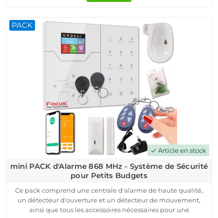
l'auto-protection contre le sabotage et l'arrachage, vous
pouvez avoir l'esprit tranquille.
PACK
Doté d'une sirène interne de 85 dB et d'un contrôle de l'état
des détecteurs, notre système vous assure une réactivité
optimale en cas d'incident. L'installation et la configuration
sont simples, et vous pouvez surveiller et contrôler vos
détecteurs à distance via une application mobile dédiée.
Article en stock
check
mini PACK d'Alarme 868 MHz - Système de Sécurité
pour Petits Budgets
Ce pack comprend une centrale d'alarme de haute qualité,
un détecteur d'ouverture et un détecteur de mouvement,
ainsi que tous les accessoires nécessaires pour une