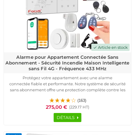
besoins, conçue pour protéger vos biens et vos proches, à un
rapport qualité-prix imbattable. Commandez dès maintenant
et installez votre système en toute simplicité !
Article en stock
check
Alarme pour Appartement Connectée Sans
Abonnement - Sécurité Incendie Maison Intelligente
sans Fil 4G - Fréquence 433 MHz
Protégez votre appartement avec une alarme
connectée fiable et performante. Notre système de sécurité
sans abonnement offre une protection complète contre les
intrusions et les incendies grâce à des capteurs avancés et
(163)
une connectivité sans fil 4G.
275,00 €
(229.17 HT)
Facile à installer, cette alarme pour appartement est livrée
préconfigurée avec une centrale intelligente, des détecteurs
DÉTAILS
de mouvement, un détecteur d'ouverture, une sirène
extérieure puissante et un détecteur de fumée. Contrôlez
votre système à distance via une application Android/iOS,