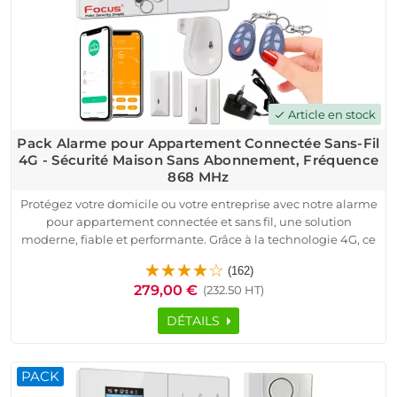
Article en stock
check
Pack Alarme pour Appartement Connectée Sans-Fil
4G - Sécurité Maison Sans Abonnement, Fréquence
868 MHz
Protégez votre domicile ou votre entreprise avec notre alarme
pour appartement connectée et sans fil, une solution
moderne, fiable et performante. Grâce à la technologie 4G, ce
système garantit une sécurité sans abonnement et une
(162)
surveillance en temps réel.
279,00 €
(232.50 HT)
Compatible avec toutes les box internet, cette alarme
s’installe facilement et est pré-configurée pour un usage
DÉTAILS
immédiat. Avec une fréquence 868 MHz, bénéficiez d’une
transmission stable et fiable. Le pack comprend une centrale
connectée, une sirène extérieure, des détecteurs d’ouverture
PACK
et de mouvement, ainsi que des télécommandes et badges