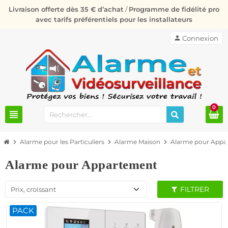
Livraison offerte dès 35 € d’achat
/
Programme de fidélité pro
avec tarifs préférentiels pour les installateurs
person
Connexion
0
view_headline
chevron_right
Alarme pour les Particuliers
chevron_right
Alarme Maison
chevron_right
Alarme pour Appa
Alarme pour Appartement
FILTRER
Prix, croissant
PACK