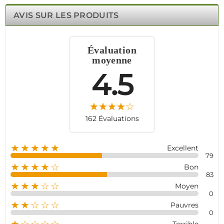
efficacement avec un accessoire conçu pour une
connexion stable et une longue portée.
AVIS SUR LES PRODUITS
Avec Alarme-et-Videosurveillance.fr, bénéficiez d’une
pré-configuration gratuite pour une installation
immédiate. Sécurisez vos espaces en toute simplicité
Évaluation
avec la Télécommande PB-422RF, une solution
moyenne
performante et accessible.
4.5
162 Évaluations
★★★★★
Excellent
79
★★★★☆
Bon
83
★★★☆☆
Moyen
0
★★☆☆☆
Pauvres
0