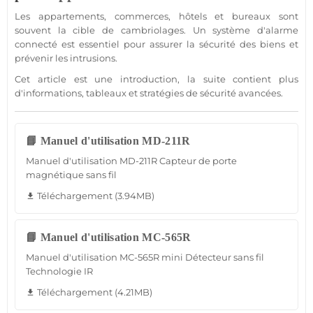
Les
appartements
,
commerces
,
hôtels
et
bureaux
sont
souvent la cible de cambriolages. Un
système d'alarme
connecté
est essentiel pour assurer la
sécurité
des biens et
prévenir les intrusions.
Cet article est une introduction, la suite contient plus
d'informations, tableaux et stratégies de
sécurité
avancées.
📘 Manuel d'utilisation MD-211R
Manuel d'utilisation MD-211R Capteur de porte
magnétique sans fil
Téléchargement (3.94MB)
file_download
📘 Manuel d'utilisation MC-565R
Manuel d'utilisation MC-565R mini Détecteur sans fil
Technologie IR
Téléchargement (4.21MB)
file_download