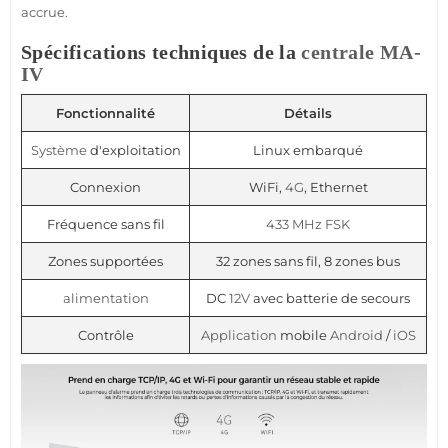
accrue.
Spécifications techniques de la
centrale
MA-
IV
Fonctionnalité
Détails
Système
d'exploitation
Linux embarqué
Connexion
WiFi,
4G
, Ethernet
Fréquence sans fil
433 MHz
FSK
Zones supportées
32 zones sans fil, 8 zones bus
alimentation
DC
12V
avec batterie de secours
Contrôle
Application
mobile
Android
/
iOS