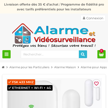
Livraison offerte dès 35 € d’achat
/
Programme de fidélité pro
avec tarifs préférentiels pour les installateurs
person
Connexion
0
view_headline
chevron_right
Alarme pour les Particuliers
chevron_right
Alarme Maison
chevron_right
Alarme pour Appa
✅ FSK 433 MHZ
favorite_border
✅ ETHERNET + WI-FI + 4G