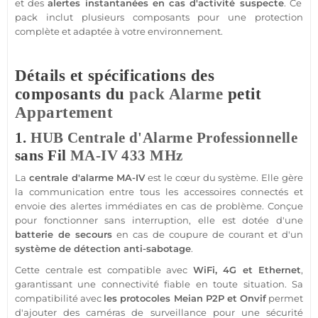
et des
alertes instantanées en cas d'activité suspecte
. Ce
pack
inclut plusieurs composants pour une
protection
complète et adaptée à votre environnement.
Détails et spécifications des
composants du
pack
Alarme
petit
Appartement
1.
HUB
Centrale d'Alarme
Professionnelle
sans Fil
MA-IV
433 MHz
La
centrale d'alarme
MA-IV
est le cœur du
système
. Elle gère
la communication entre tous les
accessoires
connectés et
envoie des alertes immédiates en cas de problème. Conçue
pour fonctionner sans interruption, elle est dotée d'une
batterie de secours
en cas de coupure de courant et d'un
système
de détection anti-sabotage
.
Cette
centrale
est
compatible
avec
WiFi,
4G
et Ethernet
,
garantissant une connectivité
fiable
en toute situation. Sa
compatibilité avec
les protocoles
Meian
P2P et Onvif
permet
d'ajouter des caméras de
surveillance
pour une
sécurité