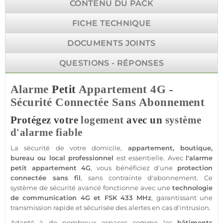
CONTENU DU PACK
FICHE TECHNIQUE
DOCUMENTS JOINTS
QUESTIONS - RÉPONSES
Alarme
Petit
Appartement
4G
-
Sécurité
Connectée
Sans Abonnement
Protégez votre
logement
avec un
système
d'alarme
fiable
La
sécurité
de votre domicile,
appartement
,
boutique
,
bureau
ou local
professionnel
est essentielle. Avec
l'
alarme
petit
appartement
4G
, vous bénéficiez d'une
protection
connectée
sans fil
, sans contrainte d'abonnement. Ce
système
de
sécurité
avancé fonctionne avec une
technologie
de communication
4G
et
FSK
433 MHz
, garantissant une
transmission
rapide et sécurisée des alertes en cas d'intrusion.
Adapté à de nombreux espaces comme les
bâtiments