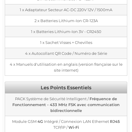
1 x Adaptateur Secteur AC-DC 220V 12V / 1500mA
2 x Batteries Lithium-Ion CR-123A
1 x Batteries Lithium-Ion 3V - CR2450
1 x Sachet Visses + Chevilles
4 x Autocollant QR Code / Numéro de Série
4 x Manuels d'utilisation en anglais (version française sur le
site internet)
Les Points Essentiels
PACK Système de Sécurité Intelligent /
Fréquence de
Fonctionnement - 433 MHz FSK avec communication
bidirectionnelle
Module GSM
4G
Intégré / Connexion LAN Ethernet
RJ45
TCP/IP /
Wi-Fi