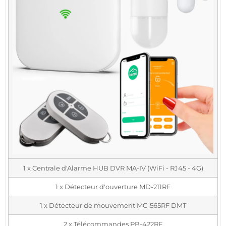
1 x Centrale d'Alarme HUB DVR MA-IV (WiFi - RJ45 - 4G)
1 x Détecteur d'ouverture MD-211RF
1 x Détecteur de mouvement MC-565RF DMT
2 x Télécommandes PB-422RF