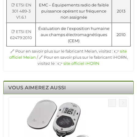
📑 ETSI EN
EMC – Équipements radio de faible
301 489-3
puissance opérant sur fréquence
2013
V1.6.1
non assignée
Évaluation de l’exposition humaine
📑 ETSI EN
aux champs électromagnétiques
2010
62479:2010
(CEM)
🔗 Pour en savoir plus sur le fabricant Meian, visitez : 👉
site
officiel Meian
/ 🔗 Pour en savoir plus sur le fabricant iHORN,
visitez le : 👉
site officiel iHORN
VOUS AIMEREZ AUSSI