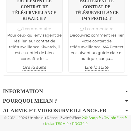
FACILEMENT LE
FACILEMENT LE
CONTRAT DE
CONTRAT DE
TÉLÉSURVEILLANCE
TÉLÉSURVEILLANCE
KIWATCH ?
IMA PROTECT
1 commentaire
1 commentaire
Pour ceux qui envisagent de
Découvrez comment résilier
résilier leur contrat de
votre contrat de
télésurveillance Kiwatch, il
télésurveillance IMA Protect
est essentiel de bien
en suivant un guide clair et
connaître les...
pratique, conçu...
Lire la suite
Lire la suite
INFORMATION
POURQUOI MEIAN ?
ALARME-ET-VIDEOSURVEILLANCE.FR
© 2012 - 2024 Un site du Réseau 3wInfoElec:
24hShop.fr
/
3wInfoElec.fr
/
MeianTECH.fr
/
PRO34.fr