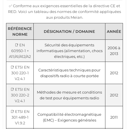
✅ Conforme aux exigences essentielles de la directive CE et
RED. Voici un tableau des normes de conformité appliquées
aux produits Meian.
RÉFÉRENCE
DÉSIGNATION / DOMAINE
ANNÉE
NORME
📑 EN
Sécurité des équipements
2006 à
60950-1 +
informatiques (alimentation, chocs
2013
A11/A1/A12/A2
électriques, etc.)
📑 ETSI EN
Caractéristiques techniques pour
300 220-1
2012
dispositifs radio à courte portée
V2.4.1
📑 ETSI EN
Méthodes de mesure et conditions
300 220-2
2012
de test pour équipements radio
V2.4.1
📑 ETSI EN
Compatibilité électromagnétique
301 489-1
2011
(EMC) – Exigences générales
V1.9.2