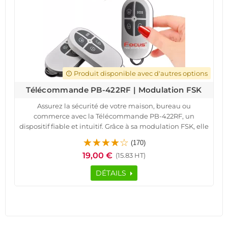
Produit disponible avec d'autres options
error_outline
Télécommande PB-422RF | Modulation FSK
Assurez la sécurité de votre maison, bureau ou
commerce avec la Télécommande PB-422RF, un
dispositif fiable et intuitif. Grâce à sa modulation FSK, elle
garantit une transmission sans interférences et une
(170)
réactivité optimale. Conçue pour fonctionner avec votre
19,00 €
(15.83 HT)
système d'alarme sans fil, elle permet une gestion à
distance fluide et sécurisée.
DÉTAILS
Idéale pour les bâtiments industriels, appartements et
boutiques, cette télécommande est sans abonnement et
compatible avec une application Android/iOS. Son
format compact et son ergonomie facilitent son
utilisation quotidienne. Protégez vos locaux