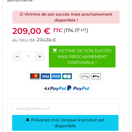
Victime de son succès mais prochainement
block
disponible !
209,00 €
TTC
(174.17
)
HT
au lieu de
270,35 €
shopping_cart
VICTIME DE SON SUCCÈS
MAIS PROCHAINEMENT
remove
add
DISPONIBLE !
🔔 Prévenez-moi lorsque le produit est
disponible