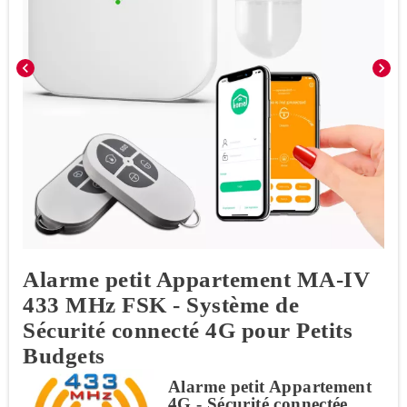
chevron_left
chevron_right
Alarme petit Appartement MA-IV
433 MHz FSK - Système de
Sécurité connecté 4G pour Petits
Budgets
Alarme petit Appartement
4G - Sécurité connectée