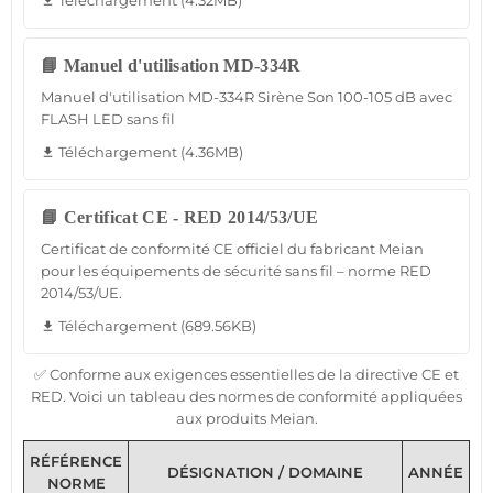
Téléchargement (4.32MB)
file_download
📘 Manuel d'utilisation MD-334R
Manuel d'utilisation MD-334R Sirène Son 100-105 dB avec
FLASH LED sans fil
Téléchargement (4.36MB)
file_download
📘 Certificat CE - RED 2014/53/UE
Certificat de conformité CE officiel du fabricant Meian
pour les équipements de sécurité sans fil – norme RED
2014/53/UE.
Téléchargement (689.56KB)
file_download
✅ Conforme aux exigences essentielles de la directive CE et
RED. Voici un tableau des normes de conformité appliquées
aux produits Meian.
RÉFÉRENCE
DÉSIGNATION / DOMAINE
ANNÉE
NORME