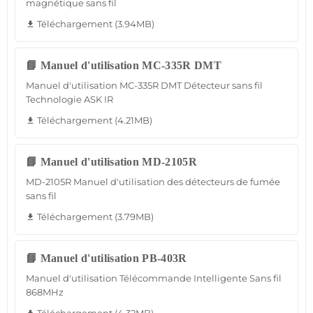
magnétique sans fil
Téléchargement (3.94MB)
file_download
📘 Manuel d'utilisation MC-335R DMT
Manuel d'utilisation MC-335R DMT Détecteur sans fil
Technologie ASK IR
Téléchargement (4.21MB)
file_download
📘 Manuel d'utilisation MD-2105R
MD-2105R Manuel d'utilisation des détecteurs de fumée
sans fil
Téléchargement (3.79MB)
file_download
📘 Manuel d'utilisation PB-403R
Manuel d'utilisation Télécommande Intelligente Sans fil
868MHz