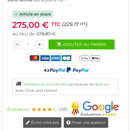
Article en stock
check
275,00 €
TTC
(229.17
)
HT
au lieu de
378,87 €
shopping_cart
AJOUTER AU PANIER
remove
add
Achetez-le maintenant
et recevez-le
demain
avec Click and Collect
Évaluation:
(165)
Écrire votre avis
Poser une question