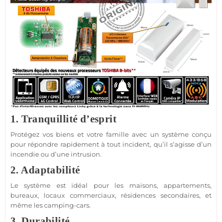
1. Tranquillité d’esprit
Protégez vos biens et votre famille avec un
système
conçu
pour répondre rapidement à tout incident, qu’il s’agisse d’un
incendie ou d’une intrusion.
2. Adaptabilité
Le
système
est idéal pour les
maisons
,
appartements
,
bureaux
, locaux commerciaux,
résidences
secondaires, et
même les camping-cars.
3. Durabilité