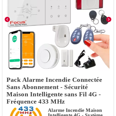
chevron_left
chevron_right
Pack Alarme Incendie Connectée
Sans Abonnement - Sécurité
Maison Intelligente sans Fil 4G -
Fréquence 433 MHz
Alarme Incendie Maison
Intelligente 4G - Système