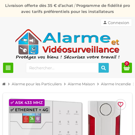
Livraison offerte dès 35 € d’achat
/
Programme de fidélité pro
avec tarifs préférentiels pour les installateurs
person
Connexion
0
view_headline
chevron_right
Alarme pour les Particuliers
chevron_right
Alarme Maison
chevron_right
Alarme Incendie
chevron_r
✅ ASK 433 MHZ
favorite_border
✅ ETHERNET + 4G