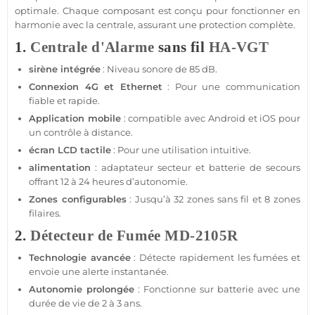
optimale. Chaque composant est conçu pour fonctionner en
harmonie avec la
centrale
, assurant une
protection
complète.
1.
Centrale d'Alarme
sans fil
HA-VGT
sirène
intégrée
: Niveau sonore de 85 dB.
Connexion
4G
et Ethernet
: Pour une communication
fiable
et rapide.
Application
mobile
:
compatible
avec
Android
et
iOS
pour
un contrôle à distance.
écran
LCD tactile
: Pour une utilisation intuitive.
alimentation
:
adaptateur
secteur et batterie de secours
offrant 12 à 24 heures d’autonomie.
Zones configurables
: Jusqu’à 32 zones sans fil et 8 zones
filaires.
2.
Détecteur de Fumée
MD-2105R
Technologie avancée
: Détecte rapidement les fumées et
envoie une alerte instantanée.
Autonomie prolongée
: Fonctionne sur batterie avec une
durée de vie de 2 à 3 ans.