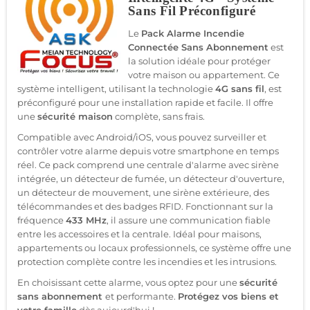
Sans Fil Préconfiguré
Le
Pack Alarme Incendie
Connectée Sans Abonnement
est
la solution idéale pour protéger
votre maison ou appartement. Ce
système intelligent, utilisant la technologie
4G sans fil
, est
préconfiguré pour une installation rapide et facile. Il offre
une
sécurité maison
complète, sans frais.
Compatible avec Android/iOS, vous pouvez surveiller et
contrôler votre alarme depuis votre smartphone en temps
réel. Ce pack comprend une centrale d'alarme avec sirène
intégrée, un détecteur de fumée, un détecteur d'ouverture,
un détecteur de mouvement, une sirène extérieure, des
télécommandes et des badges RFID. Fonctionnant sur la
fréquence
433 MHz
, il assure une communication fiable
entre les accessoires et la centrale. Idéal pour maisons,
appartements ou locaux professionnels, ce système offre une
protection complète contre les incendies et les intrusions.
En choisissant cette alarme, vous optez pour une
sécurité
sans abonnement
et performante.
Protégez vos biens et
votre famille
dès aujourd'hui !