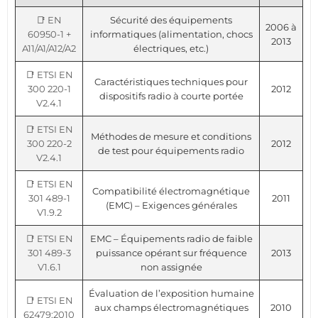
📑 EN
Sécurité des équipements
2006 à
60950-1 +
informatiques (alimentation, chocs
2013
A11/A1/A12/A2
électriques, etc.)
📑 ETSI EN
Caractéristiques techniques pour
300 220-1
2012
dispositifs radio à courte portée
V2.4.1
📑 ETSI EN
Méthodes de mesure et conditions
300 220-2
2012
de test pour équipements radio
V2.4.1
📑 ETSI EN
Compatibilité électromagnétique
301 489-1
2011
(EMC) – Exigences générales
V1.9.2
📑 ETSI EN
EMC – Équipements radio de faible
301 489-3
puissance opérant sur fréquence
2013
V1.6.1
non assignée
Évaluation de l’exposition humaine
📑 ETSI EN
aux champs électromagnétiques
2010
62479:2010