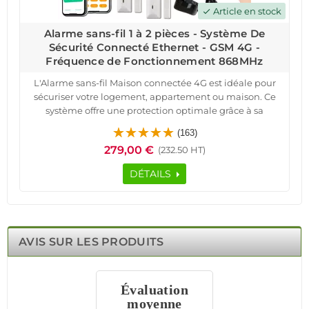
Article en stock
check
Alarme sans-fil 1 à 2 pièces - Système De
Sécurité Connecté Ethernet - GSM 4G -
Fréquence de Fonctionnement 868MHz
L'Alarme sans-fil Maison connectée 4G est idéale pour
sécuriser votre logement, appartement ou maison. Ce
système offre une protection optimale grâce à sa
connexion 4G et Ethernet. En outre, il est compatible
(163)
avec toutes les box internet et fibre, vous permettant de
279,00 €
(232.50 HT)
contrôler votre système à distance via une application
iOS/Android.
DÉTAILS
Le pack comprend une centrale d'alarme HA-VGT avec
sirène intégrée, des détecteurs d'ouverture pour portes et
fenêtres, et un détecteur de mouvement immunisé
contre les petits animaux. Il inclut également une sirène
extérieure, des télécommandes et des badges RFID
AVIS SUR LES PRODUITS
personnalisables. Avant expédition, nos techniciens
configurent gratuitement chaque accessoire avec votre
système d'alarme pour une installation simplifiée.
Évaluation
N'attendez plus pour sécuriser vos biens!
moyenne