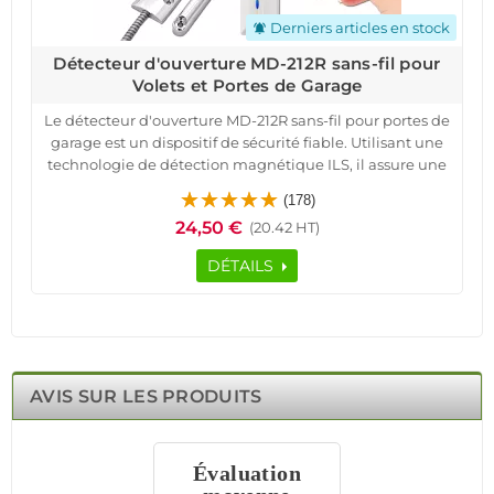
Derniers articles en stock
notifications_active
Détecteur d'ouverture MD-212R sans-fil pour
Volets et Portes de Garage
Le détecteur d'ouverture MD-212R sans-fil pour portes de
garage est un dispositif de sécurité fiable. Utilisant une
technologie de détection magnétique ILS, il assure une
protection périmétrique efficace pour vos garages et
(178)
boxes.
24,50 €
(20.42 HT)
Facile à installer, ce capteur métallique chromé se fixe
directement sur la porte de garage et offre une
DÉTAILS
surveillance continue grâce à sa technologie de
transmission radio sécurisée à code tournant ASK. Avec
une autonomie de 2-3 ans en usage standard, il signale
la centrale d'alarme en cas de batterie faible, sabotage
ou vandalisme.
Compatible avec de nombreux systèmes de sécurité, il
AVIS SUR LES PRODUITS
envoie des notifications push, SMS ou appels pour vous
tenir informé en temps réel. Protégez vos biens avec le
détecteur d'ouverture MD-212R, un choix de qualité
Évaluation
professionnelle.