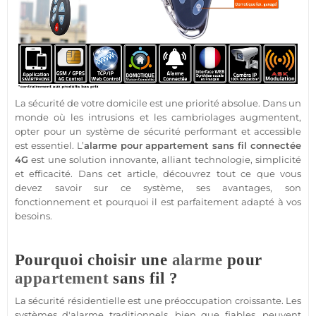
La
sécurité
de votre domicile est une priorité absolue. Dans un
monde où les intrusions et les cambriolages augmentent,
opter pour un
système
de
sécurité
performant et accessible
est essentiel. L’
alarme
pour
appartement
sans fil
connectée
4G
est une solution innovante, alliant technologie, simplicité
et efficacité. Dans cet article, découvrez tout ce que vous
devez savoir sur ce
système
, ses avantages, son
fonctionnement et pourquoi il est parfaitement adapté à vos
besoins.
Pourquoi choisir une
alarme
pour
appartement
sans fil ?
La
sécurité
résidentielle est une préoccupation croissante. Les
systèmes d'
alarme
traditionnels, bien que fiables, peuvent