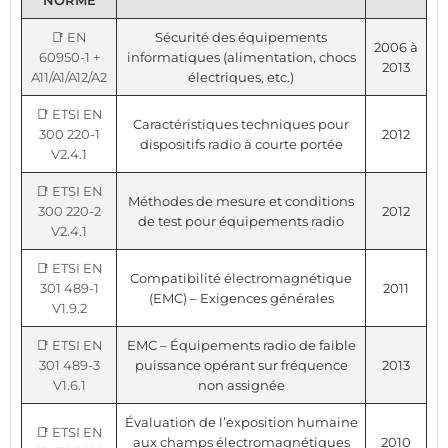
NORME
📑 EN
Sécurité des équipements
2006 à
60950-1 +
informatiques (alimentation, chocs
2013
A11/A1/A12/A2
électriques, etc.)
📑 ETSI EN
Caractéristiques techniques pour
300 220-1
2012
dispositifs radio à courte portée
V2.4.1
📑 ETSI EN
Méthodes de mesure et conditions
300 220-2
2012
de test pour équipements radio
V2.4.1
📑 ETSI EN
Compatibilité électromagnétique
301 489-1
2011
(EMC) – Exigences générales
V1.9.2
📑 ETSI EN
EMC – Équipements radio de faible
301 489-3
puissance opérant sur fréquence
2013
V1.6.1
non assignée
Évaluation de l’exposition humaine
📑 ETSI EN
aux champs électromagnétiques
2010