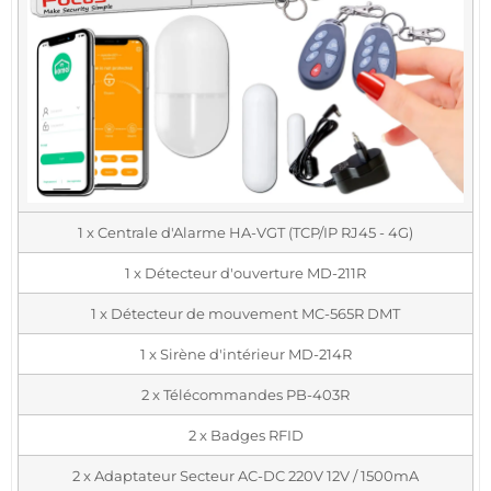
1 x Centrale d'Alarme HA-VGT (TCP/IP RJ45 - 4G)
1 x Détecteur d'ouverture MD-211R
1 x Détecteur de mouvement MC-565R DMT
1 x Sirène d'intérieur MD-214R
2 x Télécommandes PB-403R
2 x Badges RFID
2 x Adaptateur Secteur AC-DC 220V 12V / 1500mA