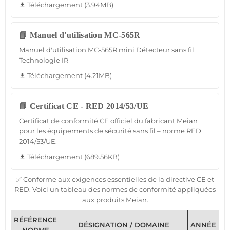
Téléchargement (3.94MB)
file_download
📘 Manuel d'utilisation MC-565R
Manuel d'utilisation MC-565R mini Détecteur sans fil
Technologie IR
Téléchargement (4.21MB)
file_download
📘 Certificat CE - RED 2014/53/UE
Certificat de conformité CE officiel du fabricant Meian
pour les équipements de sécurité sans fil – norme RED
2014/53/UE.
Téléchargement (689.56KB)
file_download
✅ Conforme aux exigences essentielles de la directive CE et
RED. Voici un tableau des normes de conformité appliquées
aux produits Meian.
RÉFÉRENCE
DÉSIGNATION / DOMAINE
ANNÉE