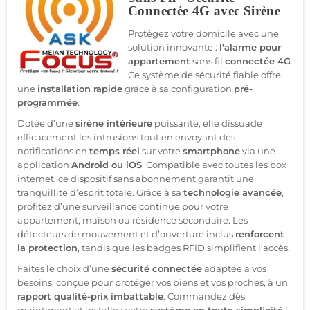
Connectée 4G avec Sirène
Protégez votre domicile avec une
solution innovante :
l'alarme pour
appartement
sans fil
connectée 4G
.
Ce système de sécurité fiable offre
une
installation rapide
grâce à sa configuration
pré-
programmée
.
Dotée d’une
sirène intérieure
puissante, elle dissuade
efficacement les intrusions tout en envoyant des
notifications en
temps réel
sur votre
smartphone
via une
application
Android ou iOS
. Compatible avec toutes les box
internet, ce dispositif sans abonnement garantit une
tranquillité d’esprit totale. Grâce à sa
technologie avancée
,
profitez d’une surveillance continue pour votre
appartement, maison ou résidence secondaire. Les
détecteurs de mouvement et d’ouverture inclus
renforcent
la protection
, tandis que les badges RFID simplifient l’accès.
Faites le choix d’une
sécurité connectée
adaptée à vos
besoins, conçue pour protéger vos biens et vos proches, à un
rapport qualité-prix imbattable
. Commandez dès
maintenant et installez votre
système en toute simplicité
!