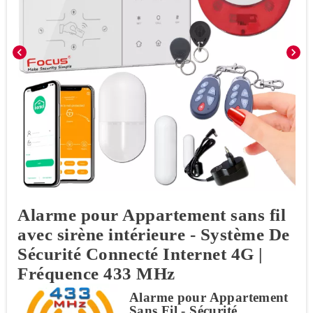
chevron_left
chevron_right
Alarme pour Appartement sans fil
avec sirène intérieure - Système De
Sécurité Connecté Internet 4G |
Fréquence 433 MHz
Alarme pour Appartement
Sans Fil - Sécurité