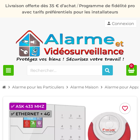
Livraison offerte dès 35 € d’achat
/
Programme de fidélité pro
avec tarifs préférentiels pour les installateurs
person
Connexion
0
view_headline
chevron_right
Alarme pour les Particuliers
chevron_right
Alarme Maison
chevron_right
Alarme pour Appa
✅ ASK 433 MHZ
favorite_border
✅ ETHERNET + 4G