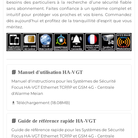
besoins des particuliers à la recherche d’une
sécurité
fiable
sans abonnement
. Faites confiance à un
système
complet et
intuitif pour
protéger
vos proches et vos biens. Commandez
dès aujourd’hui et profitez de la tranquillité d’esprit que vous
méritez.
📘 Manuel d'utilisation HA-VGT
Manuel d'instructions pour les Systèmes de Sécurité
Focus HA-VGT Ethernet TCP/IP et GSM 4G - Centrale
d'Alarme Meian
Téléchargement (18.08MB)
file_download
📘 Guide de référence rapide HA-VGT
Guide de référence rapide pour les Systèmes de Sécurité
Focus HA-VGT Ethernet TCP/IP et GSM 4G - Centrale