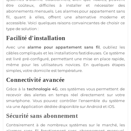
être coûteux, difficiles à installer et nécessiter des
abonnements mensuels. Les alarmes pour
appartement
sans
fil, quant à elles, offrent une alternative moderne et
accessible. Voici quelques raisons convaincantes de choisir ce
type de solution :
Facilité d'installation
Avec une
alarme
pour
appartement
sans fil
, oubliez les
câbles compliqués et les installations fastidieuses. Ce
système
est livré pré-configuré, permettant une mise en place rapide,
même pour les utilisateurs novices. En quelques étapes
simples, votre domicile est
température
.
Connectivité avancée
Grâce à la
technologie
4G
, ces systèmes vous permettent de
recevoir des alertes en temps réel directement sur votre
smartphone
. Vous pouvez contrôler l’ensemble du
système
via une
Application
dédiée disponible sur
Android
et
iOS
.
Sécurité
sans abonnement
Contrairement à de nombreux systèmes sur le marché, les
alarmes sans fil fonctionnent
sans abonnement
mensuel.