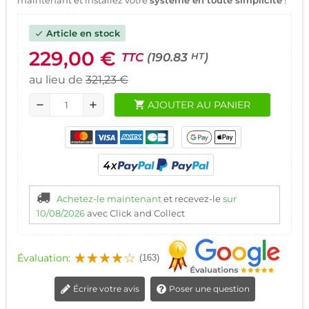
Article en stock
check
229,00 €
TTC
(190.83
)
HT
au lieu de
321,23 €
shopping_cart
AJOUTER AU PANIER
remove
add
Achetez-le maintenant
et recevez-le
sur
10/08/2026
avec Click and Collect
Évaluation:
(163)
Écrire votre avis
Poser une question