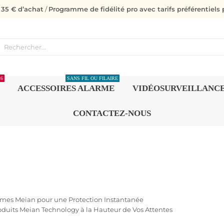
s 35 € d’achat
/
Programme de fidélité pro avec tarifs préférentiels p
26
SANS FIL OU FILAIRE
ACCESSOIRES ALARME
VIDÉOSURVEILLANC
CONTACTEZ-NOUS
Alarmes Meian pour une Protection Instantanée
roduits Meian Technology à la Hauteur de Vos Attentes