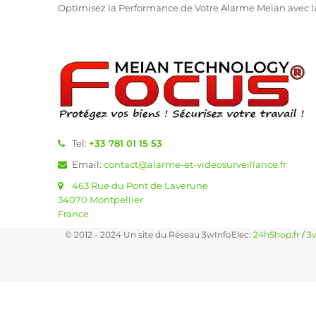
Optimisez la Performance de Votre Alarme Meian avec l
Tel:
+33 781 01 15 53
Email:
contact@alarme-et-videosurveillance.fr
463 Rue du Pont de Laverune
34070 Montpellier
France
© 2012 - 2024 Un site du Réseau 3wInfoElec:
24hShop.fr
/
3w