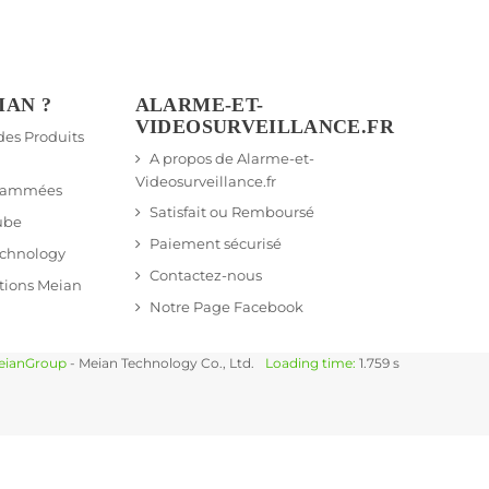
IAN ?
ALARME-ET-
VIDEOSURVEILLANCE.FR
 des Produits
A propos de Alarme-et-
Videosurveillance.fr
grammées
Satisfait ou Remboursé
ube
Paiement sécurisé
echnology
Contactez-nous
tions Meian
Notre Page Facebook
eianGroup
- Meian Technology Co., Ltd.
Loading time:
1.759 s