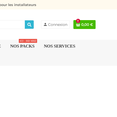
our les installateurs
0
person
Connexion
0,00 €
433 - 868 MHZ
E
NOS PACKS
NOS SERVICES