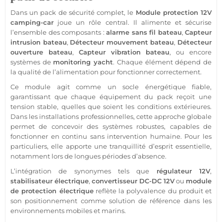
Dans un
pack
de
sécurité
complet, le
Module
protection
12V
camping-car
joue un rôle central. Il alimente et sécurise
l’ensemble des composants :
alarme
sans fil
bateau
,
Capteur
intrusion
bateau
,
Détecteur
mouvement
bateau
,
Détecteur
ouverture
bateau
,
Capteur
vibration
bateau
, ou encore
systèmes de
monitoring
yacht
. Chaque élément dépend de
la qualité de l’
alimentation
pour fonctionner correctement.
Ce
module
agit comme un socle énergétique
fiable
,
garantissant que chaque équipement du
pack
reçoit une
tension stable, quelles que soient les conditions extérieures.
Dans les installations professionnelles, cette approche globale
permet de concevoir des systèmes robustes, capables de
fonctionner en continu sans intervention humaine. Pour les
particuliers, elle apporte une tranquillité d’esprit essentielle,
notamment lors de longues périodes d’absence.
L’intégration de synonymes tels que
régulateur
12V
,
stabilisateur
électrique
,
convertisseur
DC-DC
12V
ou
module
de
protection
électrique
reflète la polyvalence du produit et
son positionnement comme solution de référence dans les
environnements mobiles et marins.