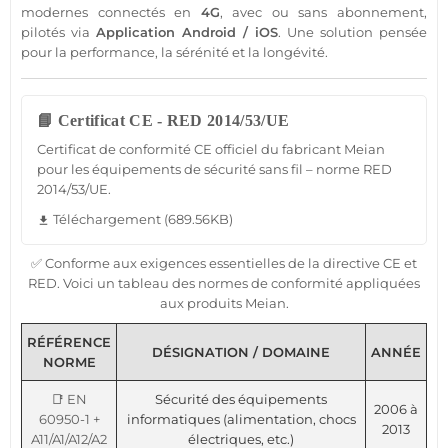
modernes connectés en
4G
, avec ou
sans abonnement
,
pilotés via
Application
Android
/
iOS
. Une solution pensée
pour la performance, la sérénité et la longévité.
📘 Certificat CE - RED 2014/53/UE
Certificat de conformité CE officiel du fabricant Meian
pour les équipements de sécurité sans fil – norme RED
2014/53/UE.
Téléchargement (689.56KB)
file_download
✅ Conforme aux exigences essentielles de la directive CE et
RED. Voici un tableau des normes de conformité appliquées
aux produits Meian.
RÉFÉRENCE
DÉSIGNATION / DOMAINE
ANNÉE
NORME
📑 EN
Sécurité des équipements
2006 à
60950-1 +
informatiques (alimentation, chocs
2013
A11/A1/A12/A2
électriques, etc.)