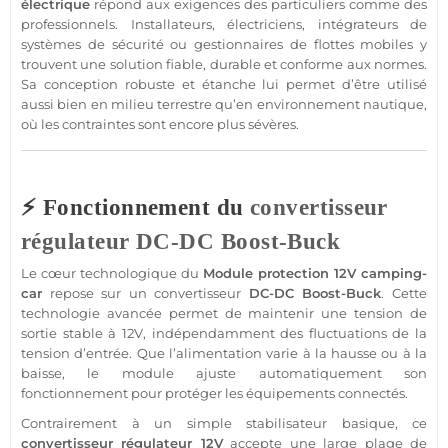
électrique
répond aux exigences des particuliers comme des
professionnels. Installateurs, électriciens, intégrateurs de
systèmes de
sécurité
ou gestionnaires de flottes mobiles y
trouvent une solution
fiable
, durable et conforme aux normes.
Sa conception robuste et étanche lui permet d’être utilisé
aussi bien en milieu terrestre qu’en environnement
nautique
,
où les contraintes sont encore plus sévères.
⚡ Fonctionnement du
convertisseur
régulateur
DC-DC
Boost-Buck
Le cœur technologique du
Module
protection
12V
camping-
car
repose sur un
convertisseur
DC-DC
Boost-Buck
. Cette
technologie avancée permet de maintenir une tension de
sortie
stable à
12V
, indépendamment des fluctuations de la
tension d’entrée. Que l’
alimentation
varie à la hausse ou à la
baisse, le
module
ajuste automatiquement son
fonctionnement pour
protéger
les équipements connectés.
Contrairement à un simple
stabilisateur
basique, ce
convertisseur
régulateur
12V
accepte une large plage de