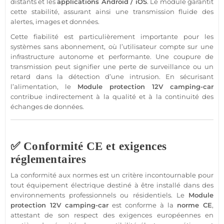
distants et les
applications
Android
/
iOS
. Le
module
garantit
cette stabilité, assurant ainsi une
transmission
fluide des
alertes, images et données.
Cette fiabilité est particulièrement importante pour les
systèmes
sans abonnement
, où l’utilisateur compte sur une
infrastructure autonome et performante. Une coupure de
transmission
peut signifier une perte de
surveillance
ou un
retard dans la détection d’une intrusion. En sécurisant
l’
alimentation
, le
Module
protection
12V
camping-car
contribue indirectement à la qualité et à la continuité des
échanges de données.
✅ Conformité CE et exigences
réglementaires
La conformité aux normes est un critère incontournable pour
tout équipement électrique destiné à être installé dans des
environnements professionnels ou résidentiels. Le
Module
protection
12V
camping-car
est conforme à la
norme CE
,
attestant de son respect des exigences européennes en