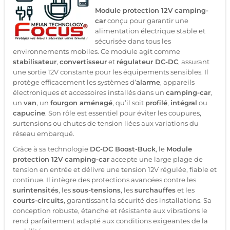
Module protection 12V camping-
car
conçu pour garantir une
alimentation électrique stable et
sécurisée dans tous les
environnements mobiles. Ce module agit comme
stabilisateur
,
convertisseur
et
régulateur DC-DC
, assurant
une sortie 12V constante pour les équipements sensibles. Il
protège efficacement les systèmes d’
alarme
, appareils
électroniques et accessoires installés dans un
camping-car
,
un
van
, un
fourgon aménagé
, qu’il soit
profilé
,
intégral
ou
capucine
. Son rôle est essentiel pour éviter les coupures,
surtensions ou chutes de tension liées aux variations du
réseau embarqué.
Grâce à sa technologie
DC-DC Boost-Buck
, le
Module
protection 12V camping-car
accepte une large plage de
tension en entrée et délivre une tension 12V régulée, fiable et
continue. Il intègre des protections avancées contre les
surintensités
, les
sous-tensions
, les
surchauffes
et les
courts-circuits
, garantissant la sécurité des installations. Sa
conception robuste, étanche et résistante aux vibrations le
rend parfaitement adapté aux conditions exigeantes de la