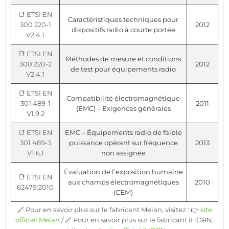
📑 ETSI EN
Caractéristiques techniques pour
300 220-1
2012
dispositifs radio à courte portée
V2.4.1
📑 ETSI EN
Méthodes de mesure et conditions
300 220-2
2012
de test pour équipements radio
V2.4.1
📑 ETSI EN
Compatibilité électromagnétique
301 489-1
2011
(EMC) – Exigences générales
V1.9.2
📑 ETSI EN
EMC – Équipements radio de faible
301 489-3
puissance opérant sur fréquence
2013
V1.6.1
non assignée
Évaluation de l’exposition humaine
📑 ETSI EN
aux champs électromagnétiques
2010
62479:2010
(CEM)
🔗 Pour en savoir plus sur le fabricant Meian, visitez : 👉
site
officiel Meian
/ 🔗 Pour en savoir plus sur le fabricant iHORN,