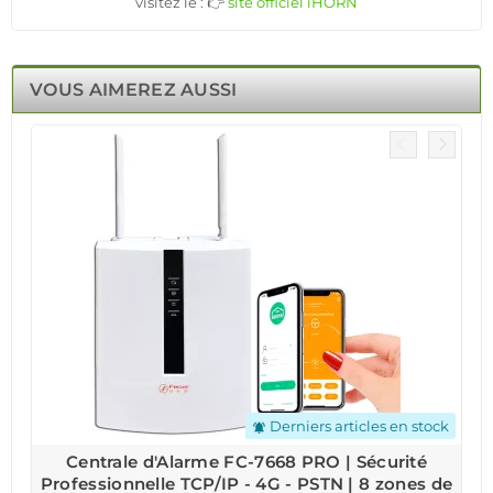
visitez le : 👉
site officiel iHORN
VOUS AIMEREZ AUSSI
Derniers articles en stock
notifications_active
Centrale d'Alarme FC-7668 PRO | Sécurité
Professionnelle TCP/IP - 4G - PSTN | 8 zones de