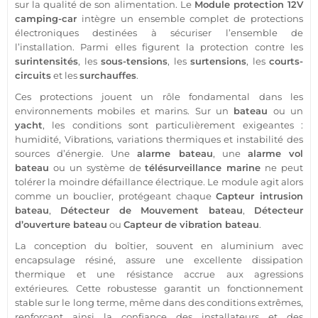
sur la qualité de son
alimentation
. Le
Module
protection
12V
camping-car
intègre un ensemble complet de protections
électroniques destinées à sécuriser l’ensemble de
l’installation. Parmi elles figurent la
protection
contre les
surintensités
, les
sous-tensions
, les
surtensions
, les
courts-
circuits
et les
surchauffes
.
Ces protections jouent un rôle fondamental dans les
environnements mobiles et marins. Sur un
bateau
ou un
yacht
, les conditions sont particulièrement exigeantes :
humidité,
Vibrations
, variations thermiques et instabilité des
sources d’énergie. Une
alarme
bateau
, une
alarme
vol
bateau
ou un
système
de
télésurveillance
marine
ne peut
tolérer la moindre défaillance électrique. Le
module
agit alors
comme un bouclier, protégeant chaque
Capteur
intrusion
bateau
,
Détecteur de Mouvement
bateau
,
Détecteur
d’ouverture
bateau
ou
Capteur
de vibration
bateau
.
La conception du boîtier, souvent en aluminium avec
encapsulage résiné, assure une excellente dissipation
thermique et une résistance accrue aux agressions
extérieures. Cette robustesse garantit un fonctionnement
stable sur le long terme, même dans des conditions extrêmes,
renforçant ainsi la confiance des installateurs et des