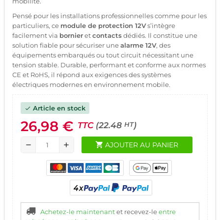
mobilité.
Pensé pour les installations professionnelles comme pour les
particuliers, ce
module de protection 12V
s’intègre
facilement via
bornier
et
contacts
dédiés. Il constitue une
solution fiable pour sécuriser une
alarme 12V
, des
équipements embarqués ou tout circuit nécessitant une
tension stable. Durable, performant et conforme aux normes
CE et RoHS, il répond aux exigences des systèmes
électriques modernes en environnement mobile.
Article en stock
check
26,98 €
TTC
(22.48
)
HT
shopping_cart
AJOUTER AU PANIER
remove
add
Achetez-le maintenant
et recevez-le
entre