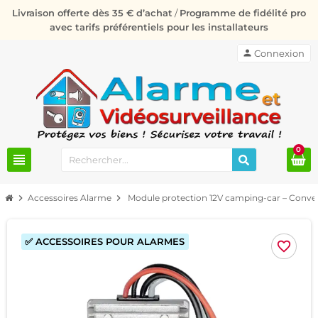
Livraison offerte dès 35 € d’achat
/
Programme de fidélité pro
avec tarifs préférentiels pour les installateurs
person
Connexion
0
view_headline
chevron_right
Accessoires Alarme
chevron_right
Module protection 12V camping-car – Converti
✅ ACCESSOIRES POUR ALARMES
favorite_border