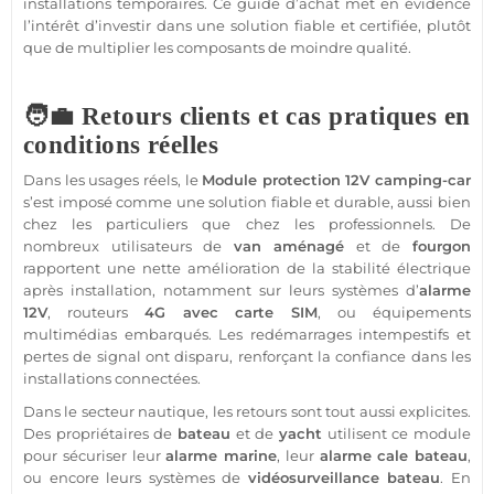
installations temporaires. Ce guide d’achat met en évidence
l’intérêt d’investir dans une solution
fiable
et certifiée, plutôt
que de multiplier les composants de moindre qualité.
🧑‍💼 Retours clients et cas pratiques en
conditions réelles
Dans les usages réels, le
Module
protection
12V
camping-car
s’est imposé comme une solution
fiable
et durable, aussi bien
chez les particuliers que chez les professionnels. De
nombreux utilisateurs de
van aménagé
et de
fourgon
rapportent une nette amélioration de la stabilité électrique
après installation, notamment sur leurs systèmes d’
alarme
12V
, routeurs
4G
avec
carte SIM
, ou équipements
multimédias embarqués. Les redémarrages intempestifs et
pertes de signal ont disparu, renforçant la confiance dans les
installations connectées.
Dans le secteur
nautique
, les retours sont tout aussi explicites.
Des propriétaires de
bateau
et de
yacht
utilisent ce
module
pour sécuriser leur
alarme
marine
, leur
alarme
cale
bateau
,
ou encore leurs systèmes de
vidéosurveillance
bateau
. En