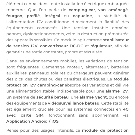
élément central dans toute installation électrique embarquée
moderne. Que l’on parle de
camping-car
,
van aménagé
,
fourgon
,
profilé
,
intégral
ou
capucine
, la stabilité de
l’
alimentation
12V
conditionne directement la fiabilité des
équipements connectés. Une tension instable entraîne
pannes, dysfonctionnements, voire la destruction prématurée
des appareils sensibles. Ce
module
agit comme
stabilisateur
de tension
12V
,
convertisseur
DC-DC
et
régulateur
, afin de
garantir une
sortie
constante, propre et sécurisée.
Dans les environnements mobiles, les variations de tension
sont fréquentes. Démarrage moteur, alternateur, batteries
auxiliaires, panneaux solaires ou chargeurs peuvent générer
des pics, des chutes ou des parasites électriques. Le
Module
protection
12V
camping-car
absorbe ces variations et délivre
une
alimentation
stable, indispensable pour une
alarme
12V
,
un
système
de
sécurité
bateau
, une
alarme
yacht
, ou encore
des équipements de
vidéosurveillance
bateau
. Cette stabilité
est également cruciale pour les systèmes connectés en
4G
avec
carte SIM
, fonctionnant
sans abonnement
via
Application
Android
/
iOS
.
Pensé pour des usages intensifs, ce
module
de
protection