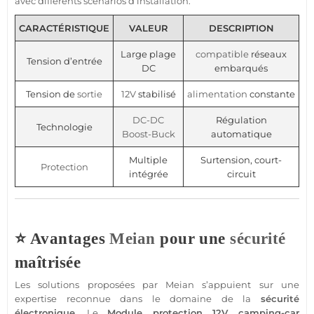
avec différents scénarios d’installation.
CARACTÉRISTIQUE
VALEUR
DESCRIPTION
Large plage
compatible
réseaux
Tension d’entrée
DC
embarqués
Tension de
sortie
12V
stabilisé
alimentation
constante
DC-DC
Régulation
Technologie
Boost-Buck
automatique
Multiple
Surtension, court-
Protection
intégrée
circuit
⭐ Avantages
Meian
pour une
sécurité
maîtrisée
Les solutions proposées par
Meian
s’appuient sur une
expertise reconnue dans le domaine de la
sécurité
électronique
. Le
Module
protection
12V
camping-car