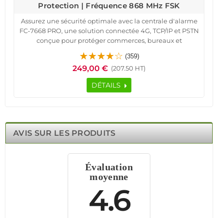
Protection | Fréquence 868 MHz FSK
Assurez une sécurité optimale avec la centrale d'alarme
FC-7668 PRO, une solution connectée 4G, TCP/IP et PSTN
conçue pour protéger commerces, bureaux et
résidences. Grâce à ses 8 zones de protection, elle offre
(359)
une couverture complète contre les intrusions et
249,00 €
(207.50 HT)
incidents.
Cette alarme professionnelle prend en charge les
DÉTAILS
détecteurs filaires et sans fil, assurant une installation
flexible et évolutive. Son interface intuitive permet un
contrôle à distance via application Android/iOS, offrant
une gestion facile et efficace de votre système de
sécurité.
AVIS SUR LES PRODUITS
Conçue pour résister aux tentatives de piratage, elle
intègre des protocoles de cryptage avancés et un serveur
web embarqué HTML5. Sa compatibilité avec les
Évaluation
caméras et capteurs intelligents renforce votre protection
moyenne
en temps réel. Fiable et performante, la FC-7668 PRO
garantit une sécurité renforcée, adaptée aux bâtiments
4.6
industriels, hôtels et locaux techniques.