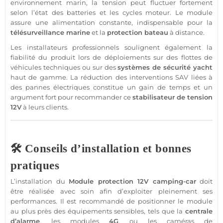
environnement marin, la tension peut fluctuer fortement
selon l’état des batteries et les cycles moteur. Le
module
assure une
alimentation
constante, indispensable pour la
télésurveillance
marine
et la
protection
bateau
à distance.
Les installateurs professionnels soulignent également la
fiabilité du produit lors de déploiements sur des flottes de
véhicules techniques ou sur des
systèmes de
sécurité
yacht
haut de gamme. La réduction des interventions SAV liées à
des pannes électriques constitue un gain de temps et un
argument fort pour recommander ce
stabilisateur
de tension
12V
à leurs clients.
🛠️ Conseils d’installation et bonnes
pratiques
L’installation du
Module
protection
12V
camping-car
doit
être réalisée avec soin afin d’exploiter pleinement ses
performances. Il est recommandé de positionner le
module
au plus près des équipements sensibles, tels que la
centrale
d’
alarme
, les modules
4G
, ou les caméras de