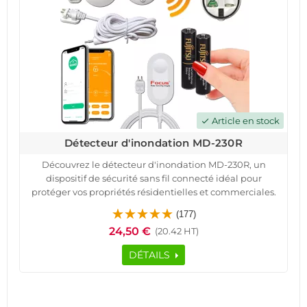
Article en stock
check
Détecteur d'inondation MD-230R
Découvrez le détecteur d'inondation MD-230R, un
dispositif de sécurité sans fil connecté idéal pour
protéger vos propriétés résidentielles et commerciales.
Avec une sonde déportée et une portée de transmission
(177)
de 150 à 200 mètres, ce détecteur offre une surveillance
24,50 €
(20.42 HT)
efficace contre les fuites d'eau.
Alimenté par des batteries lithium-ion, il assure une
DÉTAILS
autonomie de 2 à 3 ans en usage standard. Facile à
installer et à utiliser, ce détecteur garantit une
tranquillité d'esprit totale grâce à ses fonctionnalités
avancées.