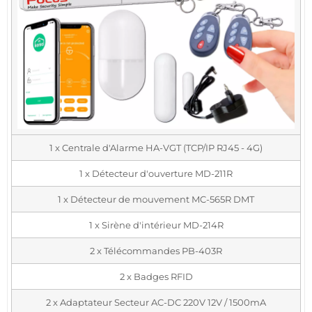
1 x Centrale d'Alarme HA-VGT (TCP/IP RJ45 - 4G)
1 x Détecteur d'ouverture MD-211R
1 x Détecteur de mouvement MC-565R DMT
1 x Sirène d'intérieur MD-214R
2 x Télécommandes PB-403R
2 x Badges RFID
2 x Adaptateur Secteur AC-DC 220V 12V / 1500mA