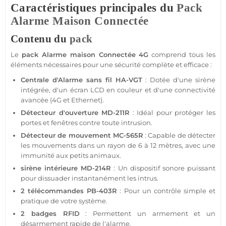
Caractéristiques principales du
Pack
Alarme
Maison
Connectée
Contenu du
pack
Le
pack
Alarme
maison
Connectée
4G
comprend tous les
éléments nécessaires pour une
sécurité
complète et efficace :
Centrale d'Alarme
sans fil
HA-VGT
: Dotée d'une
sirène
intégrée, d'un
écran
LCD en couleur et d'une connectivité
avancée (
4G
et Ethernet).
Détecteur d'ouverture
MD-211R
: Idéal pour
protéger
les
portes et fenêtres contre toute intrusion.
Détecteur de mouvement
MC-565R
: Capable de détecter
les mouvements dans un rayon de 6 à 12 mètres, avec une
immunité aux petits animaux.
sirène
intérieure
MD-214R
: Un dispositif sonore puissant
pour dissuader instantanément les intrus.
2 télécommandes
PB-403R
: Pour un contrôle simple et
pratique de votre
système
.
2 badges
RFID
: Permettent un armement et un
désarmement rapide de l'
alarme
.