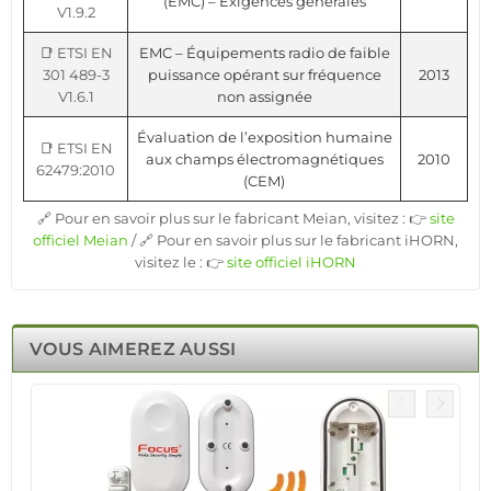
(EMC) – Exigences générales
V1.9.2
📑 ETSI EN
EMC – Équipements radio de faible
301 489-3
puissance opérant sur fréquence
2013
V1.6.1
non assignée
Évaluation de l’exposition humaine
📑 ETSI EN
aux champs électromagnétiques
2010
62479:2010
(CEM)
🔗 Pour en savoir plus sur le fabricant Meian, visitez : 👉
site
officiel Meian
/ 🔗 Pour en savoir plus sur le fabricant iHORN,
visitez le : 👉
site officiel iHORN
VOUS AIMEREZ AUSSI