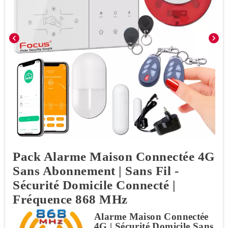
chevron_left
chevron_right
Pack Alarme Maison Connectée 4G
Sans Abonnement | Sans Fil -
Sécurité Domicile Connecté |
Fréquence 868 MHz
Alarme Maison Connectée
4G | Sécurité Domicile Sans