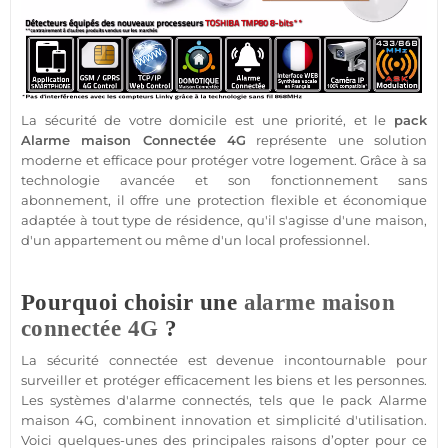
La
sécurité
de votre domicile est une priorité, et le
pack
Alarme
maison
Connectée
4G
représente une solution
moderne et efficace pour
protéger
votre
logement
. Grâce à sa
technologie avancée et son fonctionnement
sans
abonnement
, il offre une
protection
flexible et économique
adaptée à tout type de
résidence
, qu'il s'agisse d'une
maison
,
d'un
appartement
ou même d'un local
professionnel
.
Pourquoi choisir une
alarme
maison
connectée
4G
?
La
sécurité
connectée
est devenue incontournable pour
surveiller et
protéger
efficacement les biens et les personnes.
Les systèmes d'
alarme
connectés, tels que le
pack
Alarme
maison
4G
, combinent innovation et simplicité d'utilisation.
Voici quelques-unes des principales raisons d’opter pour ce