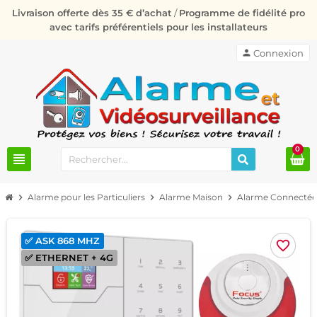
Livraison offerte dès 35 € d’achat
/
Programme de fidélité pro
avec tarifs préférentiels pour les installateurs
person
Connexion
0
view_headline
chevron_right
Alarme pour les Particuliers
chevron_right
Alarme Maison
chevron_right
Alarme Connectée
✅ ASK 868 MHZ
favorite_border
✅ ETHERNET + 4G