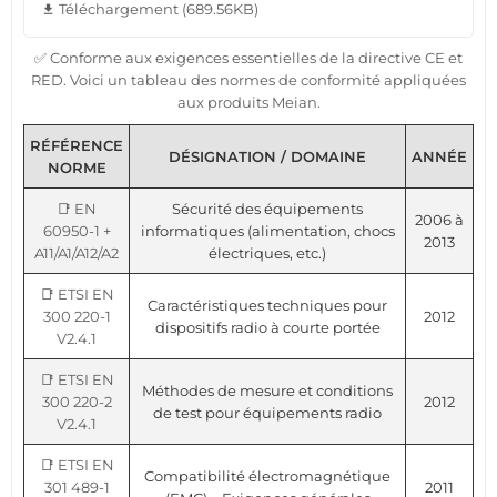
Téléchargement (689.56KB)
file_download
✅ Conforme aux exigences essentielles de la directive CE et
RED. Voici un tableau des normes de conformité appliquées
aux produits Meian.
RÉFÉRENCE
DÉSIGNATION / DOMAINE
ANNÉE
NORME
📑 EN
Sécurité des équipements
2006 à
60950-1 +
informatiques (alimentation, chocs
2013
A11/A1/A12/A2
électriques, etc.)
📑 ETSI EN
Caractéristiques techniques pour
300 220-1
2012
dispositifs radio à courte portée
V2.4.1
📑 ETSI EN
Méthodes de mesure et conditions
300 220-2
2012
de test pour équipements radio
V2.4.1
📑 ETSI EN
Compatibilité électromagnétique
301 489-1
2011