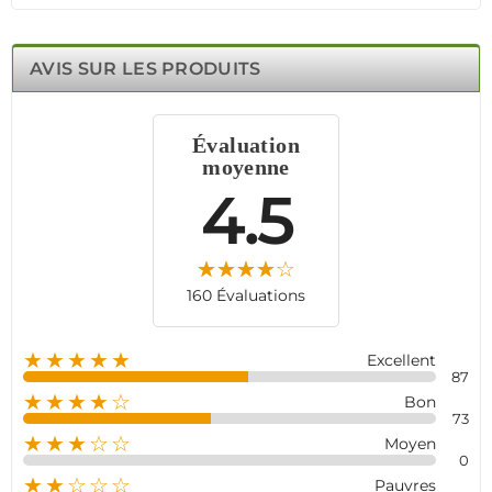
Recevez des notifications en temps réel sur l'état de votre
détecteur via une application mobile dédiée et assurez
une surveillance à distance avec une centrale d'alarme
AVIS SUR LES PRODUITS
connectée. Optez pour la qualité originale de Meian et
protégez vos biens avec fiabilité et efficacité.
Évaluation
moyenne
4.5
160 Évaluations
★★★★★
Excellent
87
★★★★☆
Bon
73
★★★☆☆
Moyen
0
★★☆☆☆
Pauvres