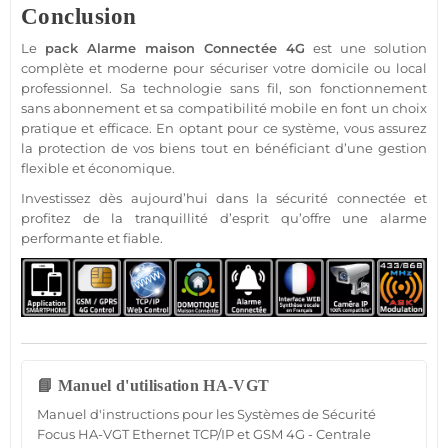
Conclusion
Le
pack
Alarme
maison
Connectée
4G
est une solution
complète et moderne pour sécuriser votre domicile ou local
professionnel
. Sa technologie sans fil, son fonctionnement
sans abonnement
et sa compatibilité mobile en font un choix
pratique et efficace. En optant pour ce
système
, vous assurez
la
protection
de vos biens tout en bénéficiant d’une gestion
flexible et économique.
Investissez dès aujourd’hui dans la
sécurité
connectée
et
profitez de la tranquillité d’esprit qu’offre une
alarme
performante et
fiable
.
📘 Manuel d'utilisation HA-VGT
Manuel d'instructions pour les Systèmes de Sécurité
Focus HA-VGT Ethernet TCP/IP et GSM 4G - Centrale