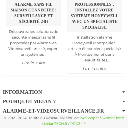
ALARME SANS FIL
PROFESSIONNELS :
MAISON CONNECTÉE :
INSTALLEZ VOTRE
SURVEILLANCE ET
SYSTÈME HONEYWELL
SÉCURITÉ 24H
AVEC UN SPÉCIALISTE
SPÉCIALISÉ
Découvrez les solutions de
sécurité maison sans fil
Installation alarme
proposées par Alarme-et-
Honeywell Montpellier :
Videosurveillance.fr, expert
artisan électricien spécialisé
en systèmes...
À Montpellier et dans
l’Hérault, faites...
Lire la suite
Lire la suite
INFORMATION
POURQUOI MEIAN ?
ALARME-ET-VIDEOSURVEILLANCE.FR
© 2012 - 2024 Un site du Réseau 3wInfoElec:
24hShop.fr
/
3wInfoElec.fr
/
MeianTECH.fr
/
PRO34.fr