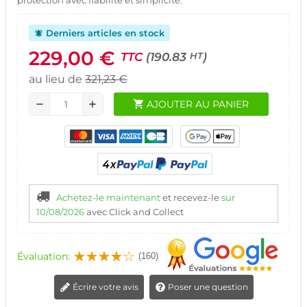
Derniers articles en stock
notifications_active
229,00 €
TTC
(190.83
)
HT
au lieu de
321,23 €
shopping_cart
AJOUTER AU PANIER
remove
add
Achetez-le maintenant
et recevez-le
sur
10/08/2026
avec Click and Collect
Évaluation:
(160)
Écrire votre avis
Poser une question