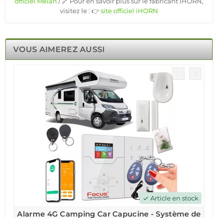
officiel Meian
/ 🔗 Pour en savoir plus sur le fabricant iHORN,
visitez le : 👉
site officiel iHORN
VOUS AIMEREZ AUSSI
Article en stock
check
Alarme 4G Camping Car Capucine - Système de