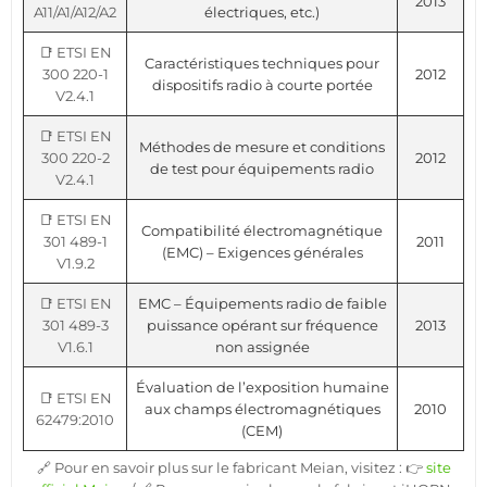
2013
A11/A1/A12/A2
électriques, etc.)
📑 ETSI EN
Caractéristiques techniques pour
300 220-1
2012
dispositifs radio à courte portée
V2.4.1
📑 ETSI EN
Méthodes de mesure et conditions
300 220-2
2012
de test pour équipements radio
V2.4.1
📑 ETSI EN
Compatibilité électromagnétique
301 489-1
2011
(EMC) – Exigences générales
V1.9.2
📑 ETSI EN
EMC – Équipements radio de faible
301 489-3
puissance opérant sur fréquence
2013
V1.6.1
non assignée
Évaluation de l’exposition humaine
📑 ETSI EN
aux champs électromagnétiques
2010
62479:2010
(CEM)
🔗 Pour en savoir plus sur le fabricant Meian, visitez : 👉
site