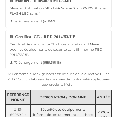
📘 Manuel d'utilisation MD-334R
Manuel d'utilisation MD-334R Sirène Son 100-105 dB avec
FLASH LED sans fil
Téléchargement (4.36MB)
file_download
📘 Certificat CE - RED 2014/53/UE
Certificat de conformité CE officiel du fabricant Meian
pour les équipements de sécurité sans fil – norme RED
2014/53/UE.
Téléchargement (689.56KB)
file_download
✅ Conforme aux exigences essentielles de la directive CE et
RED. Voici un tableau des normes de conformité appliquées
aux produits Meian.
RÉFÉRENCE
DÉSIGNATION / DOMAINE
ANNÉE
NORME
📑 EN
Sécurité des équipements
2006 à
60950-1 +
informatiques (alimentation, chocs