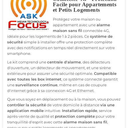
Facile pour Appartements
et Petits Logements
Protégez votre maison ou
appartement avec une
alarme
maison sans fil
connectée 4G,
idéale pour les logements de 1 à 2 pièces. Ce
système de
sécurité
simple à installer offre une protection complète
avec des notifications en temps réel directement sur votre
smartphone.
Le kit comprend une
centrale d'alarme
, des détecteurs
d'ouverture, un détecteur de mouvement, et une sirène
extérieure pour assurer une sécurité optimale.
Compatible
avec toutes les box internet
, ce système connecté garantit
une
surveillance continue
, même en cas de coupure
d'internet grâce à sa connexion 4G et Ethernet.
Que vous soyez en déplacement ou à la maison, vous pouvez
contrôler la sécurité
de votre domicile à distance
via une
application mobile
intuitive.
Installation rapide
, service
après-vente de qualité et
protection complète
pour votre
tranquillité d'esprit avec cette
alarme maison sans fil
,
conçue pour petits logements et appartements.