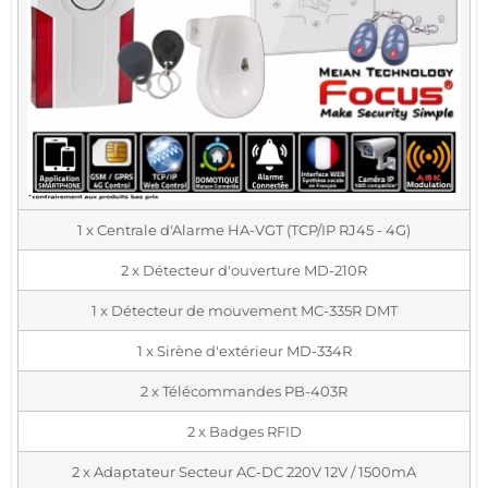
1 x Centrale d'Alarme HA-VGT (TCP/IP RJ45 - 4G)
2 x Détecteur d'ouverture MD-210R
1 x Détecteur de mouvement MC-335R DMT
1 x Sirène d'extérieur MD-334R
2 x Télécommandes PB-403R
2 x Badges RFID
2 x Adaptateur Secteur AC-DC 220V 12V / 1500mA