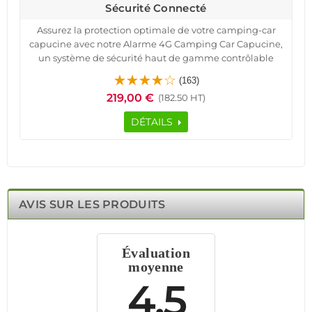
Sécurité Connecté
Assurez la protection optimale de votre camping-car
capucine avec notre Alarme 4G Camping Car Capucine,
un système de sécurité haut de gamme contrôlable
depuis votre téléphone.
(163)
Conçue par Meian, leader en systèmes d'alarme, cette
219,00 €
(182.50 HT)
alarme offre une surveillance continue grâce à sa
centrale HA-VGT dotée de la technologie 4G et Ethernet.
DÉTAILS
Recevez des alertes instantanées par notifications push,
SMS ou appels en cas d'intrusion. Le pack inclut des
détecteurs d'ouverture et de mouvement, des
télécommandes et des badges RFID pour une sécurité
personnalisée.
Installation facile et service de pré-programmation
AVIS SUR LES PRODUITS
gratuit pour une mise en service rapide. Profitez de la
tranquillité d'esprit en sachant que votre véhicule est
protégé par un système fiable et efficace, grâce à la
Évaluation
technologie avancée.
moyenne
4.5