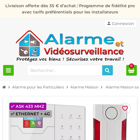
Livraison offerte dès 35 € d’achat
/
Programme de fidélité pro
avec tarifs préférentiels pour les installateurs
person
Connexion
0
view_headline
chevron_right
Alarme pour les Particuliers
chevron_right
Alarme Maison
chevron_right
Alarme Maison san
✅ ASK 433 MHZ
favorite_border
✅ ETHERNET + 4G