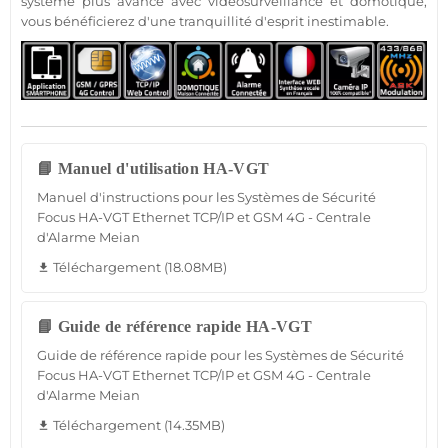
système
plus avancé avec
vidéosurveillance
et
domotique
,
vous bénéficierez d'une tranquillité d'esprit inestimable.
📘 Manuel d'utilisation HA-VGT
Manuel d'instructions pour les Systèmes de Sécurité
Focus HA-VGT Ethernet TCP/IP et GSM 4G - Centrale
d'Alarme Meian
Téléchargement (18.08MB)
file_download
📘 Guide de référence rapide HA-VGT
Guide de référence rapide pour les Systèmes de Sécurité
Focus HA-VGT Ethernet TCP/IP et GSM 4G - Centrale
d'Alarme Meian
Téléchargement (14.35MB)
file_download