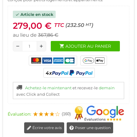
Article en stock
check
279,00 €
TTC
(232.50
)
HT
au lieu de
367,86 €
shopping_cart
AJOUTER AU PANIER
remove
add
Achetez-le maintenant
et recevez-le
demain
avec Click and Collect
Évaluation:
(160)
Écrire votre avis
Poser une question