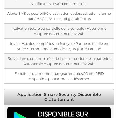
Notifications PUSH en temps réel
Alerte SMS et possibilité d'activation et désactivation alarme
par SMS / Service cloud gratuit inclus
Activation totale ou partielle de la centrale / Autonomie
coupure de courant de 12-24h
Invites vocales complètes en français / Panneau tactile en
verre / Commande domotique jusqu'à 16 canaux
Surveillance en temps réel de la sous-tension de la batterie:
Autonomie coupure de courant de 12-24h
Fonctions d'armement programmables / Carte RFID
disponible pour armer et désarmer
Application Smart-Security Disponible
Gratuitement