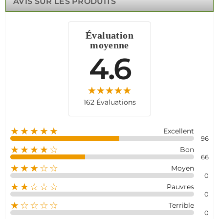
AVIS SUR LES PRODUITS
Surveillez son état en temps réel grâce à l'indicateur LED
et contrôlez-la à distance via une application mobile
dédiée.
Évaluation
moyenne
4.6
162 Évaluations
★★★★★
Excellent
96
★★★★☆
Bon
66
★★★☆☆
Moyen
0
★★☆☆☆
Pauvres
0
★☆☆☆☆
Terrible
0