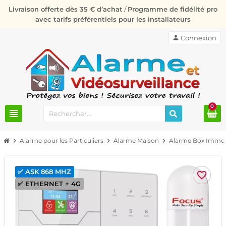
Livraison offerte dès 35 € d’achat
/
Programme de fidélité pro
avec tarifs préférentiels pour les installateurs
person
Connexion
0
view_headline
chevron_right
Alarme pour les Particuliers
chevron_right
Alarme Maison
chevron_right
Alarme Box Imme
✅ ASK 868 MHZ
favorite_border
✅ ETHERNET + 4G