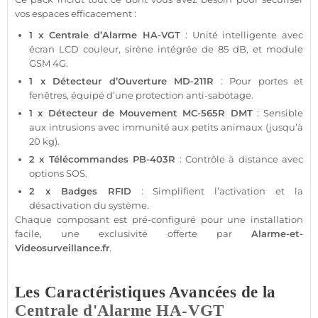
vos espaces efficacement :
1 x
Centrale
d’
Alarme
HA-VGT
: Unité intelligente avec
écran
LCD couleur,
sirène
intégrée de 85 dB, et
module
GSM
4G
.
1 x
Détecteur
d’Ouverture
MD-211R
: Pour portes et
fenêtres, équipé d’une
protection
anti-sabotage.
1 x
Détecteur de Mouvement
MC-565R
DMT
: Sensible
aux intrusions avec immunité aux petits animaux (jusqu’à
20 kg).
2 x Télécommandes
PB-403R
: Contrôle à distance avec
options SOS.
2 x Badges
RFID
: Simplifient l’activation et la
désactivation du
système
.
Chaque composant est pré-configuré pour une installation
facile, une exclusivité offerte par
Alarme
-et-
Videosurveillance.fr
.
Les Caractéristiques Avancées de la
Centrale d'Alarme
HA-VGT