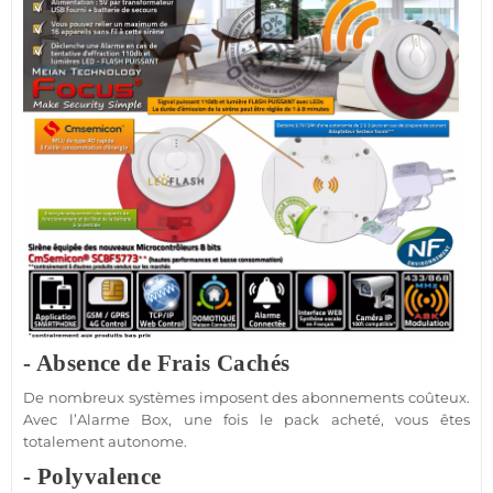
- Absence de Frais Cachés
De nombreux systèmes imposent des abonnements coûteux.
Avec l’
Alarme
Box
, une fois le
pack
acheté, vous êtes
totalement autonome.
- Polyvalence