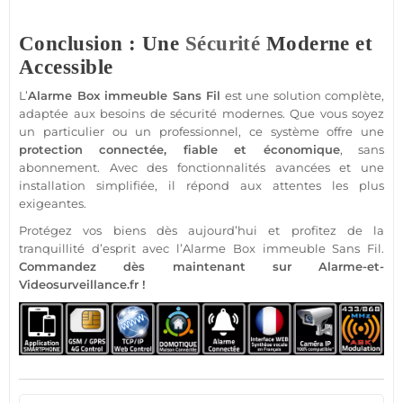
Conclusion : Une
Sécurité
Moderne et
Accessible
L’
Alarme
Box
immeuble
Sans Fil
est une solution complète,
adaptée aux besoins de
sécurité
modernes. Que vous soyez
un particulier ou un
professionnel
, ce
système
offre une
protection
connectée
,
fiable
et économique
,
sans
abonnement
. Avec des fonctionnalités avancées et une
installation simplifiée, il répond aux attentes les plus
exigeantes.
Protégez vos biens dès aujourd’hui et profitez de la
tranquillité d’esprit avec l’
Alarme
Box
immeuble
Sans Fil.
Commandez dès maintenant sur
Alarme
-et-
Videosurveillance.fr !