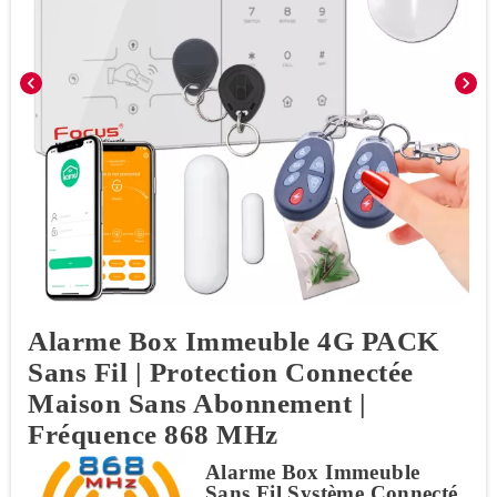
chevron_left
chevron_right
Alarme Box Immeuble 4G PACK
Sans Fil | Protection Connectée
Maison Sans Abonnement |
Fréquence 868 MHz
Alarme Box Immeuble
Sans Fil Système Connecté