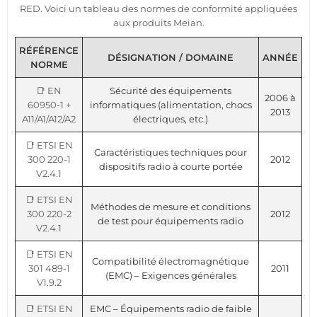
RED. Voici un tableau des normes de conformité appliquées
aux produits Meian.
RÉFÉRENCE
DÉSIGNATION / DOMAINE
ANNÉE
NORME
📑 EN
Sécurité des équipements
2006 à
60950-1 +
informatiques (alimentation, chocs
2013
A11/A1/A12/A2
électriques, etc.)
📑 ETSI EN
Caractéristiques techniques pour
300 220-1
2012
dispositifs radio à courte portée
V2.4.1
📑 ETSI EN
Méthodes de mesure et conditions
300 220-2
2012
de test pour équipements radio
V2.4.1
📑 ETSI EN
Compatibilité électromagnétique
301 489-1
2011
(EMC) – Exigences générales
V1.9.2
📑 ETSI EN
EMC – Équipements radio de faible