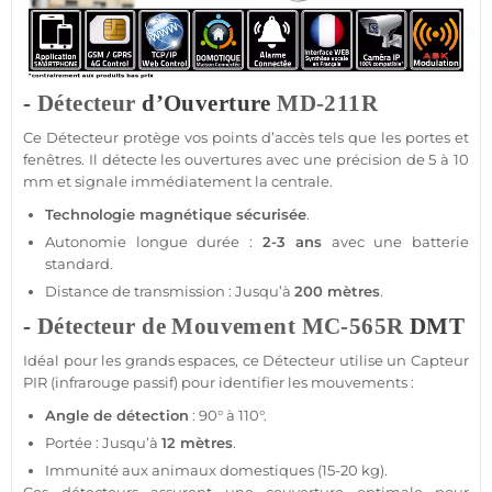
-
Détecteur
d’Ouverture
MD-211R
Ce
Détecteur
protège vos points d’accès tels que les portes et
fenêtres. Il détecte les ouvertures avec une précision de 5 à 10
mm et signale immédiatement la
centrale
.
Technologie magnétique sécurisée
.
Autonomie longue durée :
2-3 ans
avec une batterie
standard.
Distance de
transmission
: Jusqu’à
200 mètres
.
-
Détecteur de Mouvement
MC-565R
DMT
Idéal pour les grands espaces, ce
Détecteur
utilise un
Capteur
PIR (
infrarouge passif
) pour identifier les mouvements :
Angle de détection
: 90° à 110°.
Portée
: Jusqu’à
12 mètres
.
Immunité aux animaux domestiques (15-20 kg).