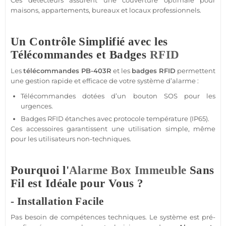
Ces détecteurs assurent une couverture optimale pour
maisons
,
appartements
,
bureaux
et locaux professionnels.
Un Contrôle Simplifié avec les
Télécommandes et Badges
RFID
Les
télécommandes
PB-403R
et les
badges
RFID
permettent
une gestion rapide et efficace de votre
système
d’
alarme
:
Télécommandes dotées d’un bouton SOS pour les
urgences.
Badges
RFID
étanches avec
protocole
température
(IP65).
Ces
accessoires
garantissent une utilisation simple, même
pour les utilisateurs non-techniques.
Pourquoi l'
Alarme
Box
Immeuble
Sans
Fil est Idéale pour Vous ?
- Installation Facile
Pas besoin de compétences techniques. Le
système
est pré-