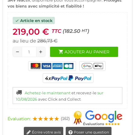
vos biens avec simplicité et fiabilité !
Article en stock
check
219,00 €
TTC
(182.50
)
HT
au lieu de
286,73 €
shopping_cart
AJOUTER AU PANIER
remove
add
Achetez-le maintenant
et recevez-le
sur
10/08/2026
avec Click and Collect
Évaluation:
(162)
Écrire votre avis
Poser une question