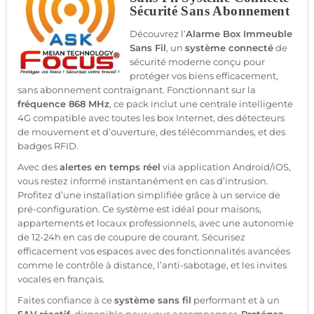
Sécurité Sans Abonnement
Découvrez l’
Alarme Box Immeuble
Sans Fil
, un
système connecté
de
sécurité moderne conçu pour
protéger vos biens efficacement,
sans abonnement contraignant. Fonctionnant sur la
fréquence 868 MHz
, ce pack inclut une centrale intelligente
4G compatible avec toutes les box Internet, des détecteurs
de mouvement et d’ouverture, des télécommandes, et des
badges RFID.
Avec des
alertes en temps réel
via application Android/iOS,
vous restez informé instantanément en cas d’intrusion.
Profitez d’une installation simplifiée grâce à un service de
pré-configuration. Ce système est idéal pour maisons,
appartements et locaux professionnels, avec une autonomie
de 12-24h en cas de coupure de courant. Sécurisez
efficacement vos espaces avec des fonctionnalités avancées
comme le contrôle à distance, l’anti-sabotage, et les invites
vocales en français.
Faites confiance à ce
système sans fil
performant et à un
SAV réactif
, disponible pour vous accompagner.
Protégez