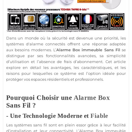
Dans un monde où la
sécurité
est devenue une priorité, les
systèmes d'
alarme
connectés offrent une réponse adaptée
aux besoins modernes. L’
Alarme
Box
immeuble
Sans Fil
se
distingue par ses fonctionnalités avancées, sa simplicité
d’utilisation et l’absence de frais d’abonnement. Cet article
explore en détail les avantages, les caractéristiques, et les
raisons pour lesquelles ce
système
est l’option idéale pour
protéger
vos espaces résidentiels et professionnels.
Pourquoi Choisir une
Alarme
Box
Sans Fil ?
- Une Technologie Moderne et
Fiable
Les systèmes sans fil sont en plein essor grâce à leur facilité
d’installation et leur connectivité. L’
Alarme
Box
immeuble