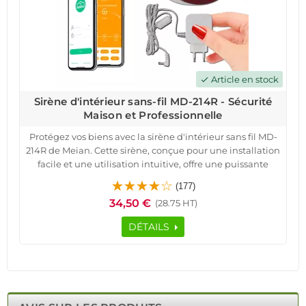
Article en stock
check
Sirène d'intérieur sans-fil MD-214R - Sécurité
Maison et Professionnelle
Protégez vos biens avec la sirène d'intérieur sans fil MD-
214R de Meian. Cette sirène, conçue pour une installation
facile et une utilisation intuitive, offre une puissante
alarme de 100 à 105 dB. Grâce à son adaptateur secteur et
(177)
à sa batterie rechargeable, elle assure une autonomie de
34,50 €
(28.75 HT)
3 à 4 jours en cas de coupure de courant, assurant une
protection continue.
DÉTAILS
Compatible avec un large éventail d'emplacements, des
maisons aux locaux professionnels, elle offre une alerte
par flash LED pour une visibilité accrue. Sa technologie
de transmission radio sécurisée garantit une
communication fiable jusqu'à 200 mètres, avec une
auto-protection contre le sabotage et l'arrachage.