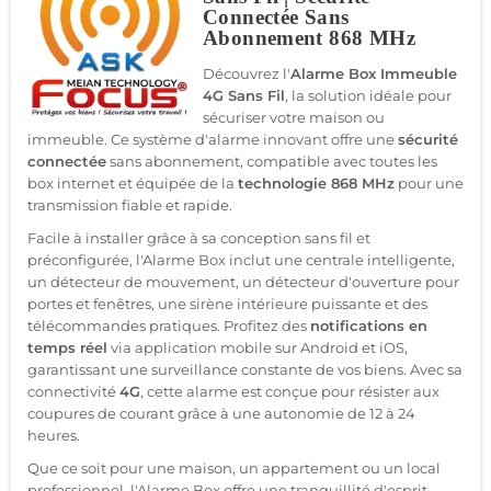
Connectée Sans
Abonnement 868 MHz
Découvrez l'
Alarme Box Immeuble
4G Sans Fil
, la solution idéale pour
sécuriser votre maison ou
immeuble. Ce système d'alarme innovant offre une
sécurité
connectée
sans abonnement, compatible avec toutes les
box internet et équipée de la
technologie 868 MHz
pour une
transmission fiable et rapide.
Facile à installer grâce à sa conception sans fil et
préconfigurée, l'Alarme Box inclut une centrale intelligente,
un détecteur de mouvement, un détecteur d'ouverture pour
portes et fenêtres, une sirène intérieure puissante et des
télécommandes pratiques. Profitez des
notifications en
temps réel
via application mobile sur Android et iOS,
garantissant une surveillance constante de vos biens. Avec sa
connectivité
4G
, cette alarme est conçue pour résister aux
coupures de courant grâce à une autonomie de 12 à 24
heures.
Que ce soit pour une maison, un appartement ou un local
professionnel, l'Alarme Box offre une tranquillité d'esprit