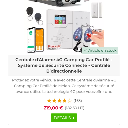
Article en stock
check
Centrale d'Alarme 4G Camping Car Profilé -
Système de Sécurité Connecté - Centrale
Bidirectionnelle
Protégez votre véhicule avec cette Centrale d'Alarme 4G
Camping Car Profilé de Meian. Ce système de sécurité
avancé utilise la technologie 4G pour vous offrir une
protection optimale où que vous soyez.
(165)
Recevez des notifications instantanées sur votre
219,00 €
(182.50 HT)
téléphone en cas d'intrusion, grâce Application
iOS/Android pour contrôler votre système à distance.
DÉTAILS
La Centrale d'Alarme 4G Camping Car Profilé est
spécialement conçue pour les véhicules de loisirs. Grâce