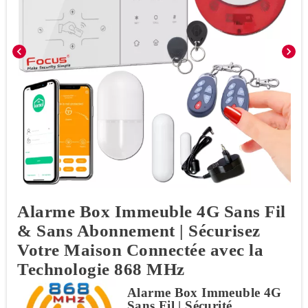
chevron_left
chevron_right
Alarme Box Immeuble 4G Sans Fil
& Sans Abonnement | Sécurisez
Votre Maison Connectée avec la
Technologie 868 MHz
Alarme Box Immeuble 4G
Sans Fil | Sécurité