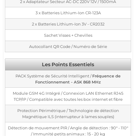
2 x Adaptateur Secteur AC-DC 220V 12V / 1500mA
3 x Batteries Lithium-Ion CR-123A
2 x Batteries Lithium-Ion 3V - CR2032
Sachet Visses + Chevilles
Autocollant QR Code / Numéro de Série
Les Points Essentiels
PACK Système de Sécurité Intelligent /
Fréquence de
Fonctionnement - ASK 868 MHz
Module GSM 4G Intégré / Connexion LAN Ethernet RJ45
TCP/IP / Compatible avec toutes les box internet et fibre
Protection Périmétrique / Technologie de détection
Magnétique ILS (interrupteur à lames souples)
Détection de mouvement PIR / Angle de détection : 90° - 110°
/ Immunité petits animaux : 15 - 20 kg