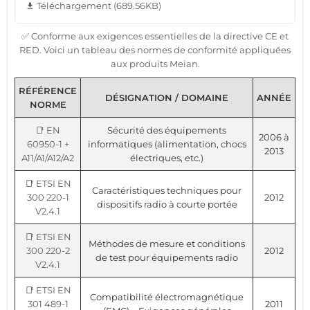
Téléchargement (689.56KB)
file_download
✅ Conforme aux exigences essentielles de la directive CE et
RED. Voici un tableau des normes de conformité appliquées
aux produits Meian.
RÉFÉRENCE
DÉSIGNATION / DOMAINE
ANNÉE
NORME
📑 EN
Sécurité des équipements
2006 à
60950-1 +
informatiques (alimentation, chocs
2013
A11/A1/A12/A2
électriques, etc.)
📑 ETSI EN
Caractéristiques techniques pour
300 220-1
2012
dispositifs radio à courte portée
V2.4.1
📑 ETSI EN
Méthodes de mesure et conditions
300 220-2
2012
de test pour équipements radio
V2.4.1
📑 ETSI EN
Compatibilité électromagnétique
301 489-1
2011