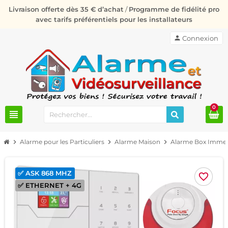
Livraison offerte dès 35 € d’achat
/
Programme de fidélité pro
avec tarifs préférentiels pour les installateurs
person
Connexion
0
view_headline
chevron_right
Alarme pour les Particuliers
chevron_right
Alarme Maison
chevron_right
Alarme Box Imme
✅ ASK 868 MHZ
favorite_border
✅ ETHERNET + 4G