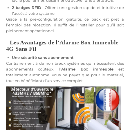
facile pour armer, désarmer ou activer une alerte SOS.
2 badges
RFID
: Offrent une gestion rapide et intuitive de
l’accès à votre
système
.
Grâce à la pré-configuration gratuite, ce
pack
est prêt à
l’emploi dès réception. Il suffit de l’installer pour qu’il soit
pleinement opérationnel.
- Les Avantages de l'
Alarme
Box
Immeuble
4G
Sans Fil
Une
sécurité
sans abonnement
Contrairement à de nombreux systèmes qui nécessitent des
abonnements coûteux, l’
Alarme
Box
immeuble
est
totalement autonome. Vous ne payez que pour le matériel,
tout en bénéficiant d’un service complet.