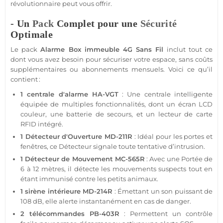
révolutionnaire peut vous offrir.
- Un
Pack
Complet pour une
Sécurité
Optimale
Le
pack
Alarme
Box
immeuble
4G
Sans Fil
inclut tout ce
dont vous avez besoin pour sécuriser votre espace, sans coûts
supplémentaires ou abonnements mensuels. Voici ce qu’il
contient :
1
centrale d'alarme
HA-VGT
: Une
centrale
intelligente
équipée de multiples fonctionnalités, dont un
écran
LCD
couleur, une batterie de secours, et un lecteur de carte
RFID
intégré.
1
Détecteur d'Ouverture
MD-211R
: Idéal pour les portes et
fenêtres, ce
Détecteur
signale toute tentative d’intrusion.
1
Détecteur de Mouvement
MC-565R
: Avec une
Portée
de
6 à 12 mètres, il détecte les mouvements suspects tout en
étant immunisé contre les petits animaux.
1
sirène
intérieure
MD-214R
: Émettant un son puissant de
108 dB, elle alerte instantanément en cas de danger.
2 télécommandes
PB-403R
: Permettent un contrôle