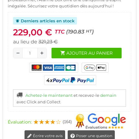
inégalée. Sécurisez votre quotidien dès aujourd'hui !
Derniers articles en stock
notifications_active
229,00 €
TTC
(190.83
)
HT
au lieu de
321,23 €
shopping_cart
AJOUTER AU PANIER
remove
add
Achetez-le maintenant
et recevez-le
demain
avec Click and Collect
Évaluation:
(164)
Écrire votre avis
Poser une question