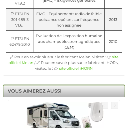
(EMC) – Exigences générales
V1.9.2
📑 ETSI EN
EMC – Équipements radio de faible
301 489-3
puissance opérant sur fréquence
2013
V1.6.1
non assignée
Évaluation de l’exposition humaine
📑 ETSI EN
aux champs électromagnétiques
2010
62479:2010
(CEM)
🔗 Pour en savoir plus sur le fabricant Meian, visitez : 👉
site
officiel Meian
/ 🔗 Pour en savoir plus sur le fabricant iHORN,
visitez le : 👉
site officiel iHORN
VOUS AIMEREZ AUSSI