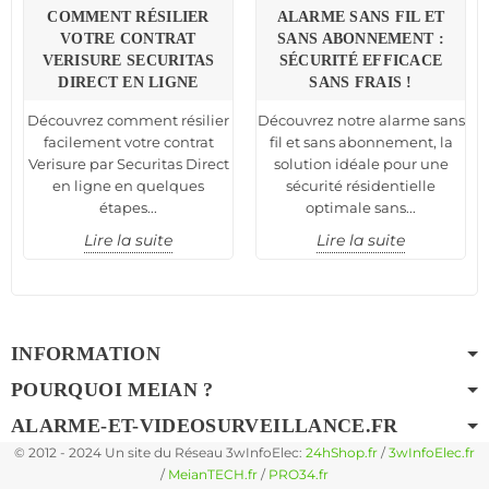
COMMENT RÉSILIER
ALARME SANS FIL ET
VOTRE CONTRAT
SANS ABONNEMENT :
VERISURE SECURITAS
SÉCURITÉ EFFICACE
DIRECT EN LIGNE
SANS FRAIS !
Découvrez comment résilier
Découvrez notre alarme sans
facilement votre contrat
fil et sans abonnement, la
Verisure par Securitas Direct
solution idéale pour une
en ligne en quelques
sécurité résidentielle
étapes...
optimale sans...
Lire la suite
Lire la suite
INFORMATION
POURQUOI MEIAN ?
ALARME-ET-VIDEOSURVEILLANCE.FR
© 2012 - 2024 Un site du Réseau 3wInfoElec:
24hShop.fr
/
3wInfoElec.fr
/
MeianTECH.fr
/
PRO34.fr