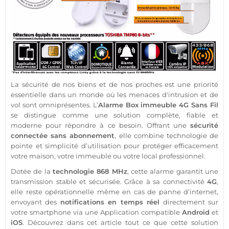
La
sécurité
de nos biens et de nos proches est une priorité
essentielle dans un monde où les menaces d'intrusion et de
vol sont omniprésentes. L’
Alarme
Box
immeuble
4G
Sans Fil
se distingue comme une solution complète,
fiable
et
moderne pour répondre à ce besoin. Offrant une
sécurité
connectée
sans abonnement
, elle combine technologie de
pointe et simplicité d’utilisation pour
protéger
efficacement
votre
maison
, votre
immeuble
ou votre local
professionnel
.
Dotée de la
technologie
868 MHz
, cette
alarme
garantit une
transmission
stable et sécurisée. Grâce à sa connectivité
4G
,
elle reste opérationnelle même en cas de
panne
d’internet,
envoyant des
notifications en temps réel
directement sur
votre
smartphone
via une
Application
compatible
Android
et
iOS
. Découvrez dans cet article tout ce que cette solution